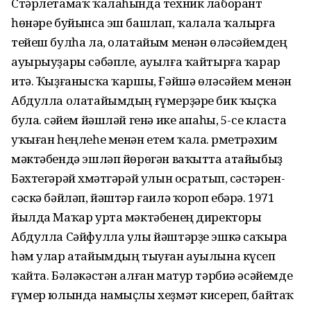
Стәрлетамаҡ ҡалаһында техник лаборант
һөнәре буйынса эш башлап, ҡалала ҡалырға
тейеш булһа ла, олатайым менән өләсәйемдең
ауырыуҙары сәбәпле, ауылға ҡайтырға ҡарар
итә. Ҡыҙғанысҡа ҡаршы, Ғәйшә өләсәйем менән
Абдулла олатайымдың ғүмерҙәре бик ҡыҫҡа
була. Әсәйем йәшләй генә ике апаһы, 5-се класта
уҡыған һеңлеһе менән етем ҡала. Әрметрәхим
мәктәбендә эшләп йөрөгән ваҡытта атайыбыҙ
Бәхтегәрәй Әхмәтгәрәй улын осратып, сәстәрен-
сәскә бәйләп, йәштәр ғаилә ҡороп ебәрә. 1971
йылда Маҡар урта мәктәбенең директоры
Абдулла Сәйфулла улы йәштәрҙе эшкә саҡыра
һәм улар атайымдың тыуған ауылына күсеп
ҡайта. Бәләкәстән алған матур тәрбиә әсәйемде
ғүмер юлында намыҫлы хеҙмәт кисереп, байтаҡ