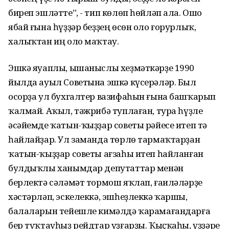
биреп эшләтте”, - тип көлөп һөйләп ала. Ошо
ябай ғына һүҙҙәр беҙҙең өсөн оло ғорурлыҡ,
халыҡтан иң оло маҡтау.
Эшкә яуаплы, ышаныслы хеҙмәткәрҙе 1990
йылда ауыл Советына эшкә күсерәләр. Был
осорҙа ул бухгалтер вазифаһын ғына башҡарып
ҡалмай. Аҡыл, тәжрибә туплаған, тура һүҙле
әсәйемде ҡатын-ҡыҙҙар советы рәйесе итеп тә
һайлайҙар. Ул заманда төрлө тармаҡтарҙан
ҡатын-ҡыҙҙар советы ағзаһы итеп һайланған
булдыҡлы ханымдар депутаттар менән
берлектә сәләмәт тормош яҡлап, ғаиләләрҙе
хәстәрләп, эскелеккә, эшһеҙлеккә ҡаршы,
балаларын тейешле кимәлдә ҡарамағандарға
бер туҡтауһыҙ рейдтар уҙғарҙы. Ҡыҫҡаһы, үҙҙәре