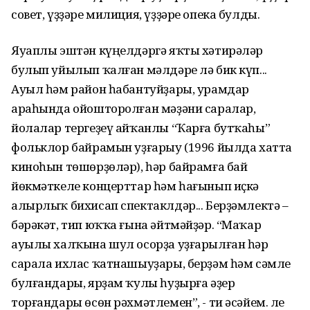
совет, үҙҙәре милиция, үҙҙәре опека булды.
Яуаплы эштән күңелдәргә яҡты хәтирәләр
булып уйылып ҡалған мәлдәре лә бик күп...
Ауыл һәм район һабантуйҙары, урамдар
араһында ойошторолған мәҙәни саралар,
йолалар тергеҙеү айҡанлы “Ҡарға бутҡаһы”
фольклор байрамын уҙғарыу (1996 йылда хатта
киноһын төшөрҙөләр), һәр байрамға бай
йөкмәткеле концерттар һәм һағынып иҫкә
алырлыҡ бихисап спектаклдәр... Берҙәмлектә –
бәрәкәт, тип юҡҡа ғына әйтмәйҙәр. “Маҡар
ауылы халҡына шул осорҙа уҙғарылған һәр
сарала ихлас ҡатнашыуҙары, берҙәм һәм сәмле
булғандары, ярҙам ҡулы һуҙырға әҙер
торғандары өсөн рәхмәтлемен”, - ти әсәйем. Әле