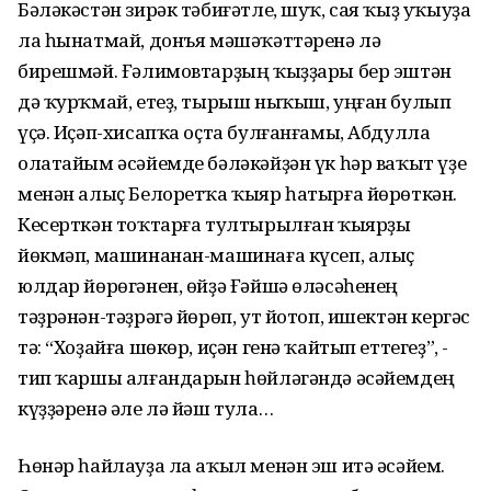
Бәләкәстән зирәк тәбиғәтле, шуҡ, сая ҡыҙ уҡыуҙа
ла һынатмай, донъя мәшәҡәттәренә лә
бирешмәй. Ғәлимовтарҙың ҡыҙҙары бер эштән
дә ҡурҡмай, етеҙ, тырыш ныҡыш, уңған булып
үҫә. Иҫәп-хисапҡа оҫта булғанғамы, Абдулла
олатайым әсәйемде бәләкәйҙән үк һәр ваҡыт үҙе
менән алыҫ Белоретҡа ҡыяр һатырға йөрөткән.
Кесерткән тоҡтарға тултырылған ҡыярҙы
йөкмәп, машинанан-машинаға күсеп, алыҫ
юлдар йөрөгәнен, өйҙә Ғәйшә өләсәһенең
тәҙрәнән-тәҙрәгә йөрөп, ут йотоп, ишектән кергәс
тә: “Хоҙайға шөкөр, иҫән генә ҡайтып еттегеҙ”, -
тип ҡаршы алғандарын һөйләгәндә әсәйемдең
күҙҙәренә әле лә йәш тула…
Һөнәр һайлауҙа ла аҡыл менән эш итә әсәйем.