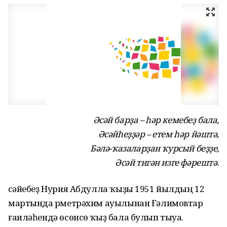
Әсәй барҙа – һәр кемебеҙ бала,
Әсәйһеҙҙәр – етем һәр йәштә,
Бәлә-ҡазаларҙан ҡурсый беҙҙе,
Әсәй тигән изге фәрештә.
Әсәйебеҙ Нурия Абдулла ҡыҙы 1951 йылдың 12
мартында Әрметрәхим ауылынан Ғәлимовтар
ғаиләһендә өсөнсө ҡыҙ бала булып тыуа.