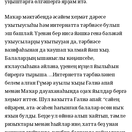
уңыштарға өлгәшергә ярҙам итә.
Маҡар мәктәбендә әсәйем хеҙмәт дәресе
уҡытыусыһы һәм интернатта тәрбиәсе булып
эш башлай. Үҙенән бер нисә йәшкә генә бәләкәй
уҡыусыларҙы уҡытыуҙан да, тәрбиәсе
вазифаһынан да ҡаушап ҡалмай йәш ҡыҙ.
Балаларҙың ышаныслы кәңәшсеһе,
яҡлаусыһына әйләнә, үҙенең күңел йылыһын
бирергә тырыша. …Интернетта тәрбиәләнеп
белем алған Ғүмәр ауылы ҡыҙы Ғәлиә апай
менән Маҡар дауаханаһында оҙаҡ йылдар бергә
хеҙмәт иттек. Шул ваҡытта Ғәлиә апай: “Әсәйең
өйҙәрен, ата-әсәһен һағынған балалар өсөн ныҡ
яҡын булды. Беҙҙе ул өйөнә алып ҡайтып, тәмле
ризыҡтары менән һыйлар ине, хатта беҙ унан