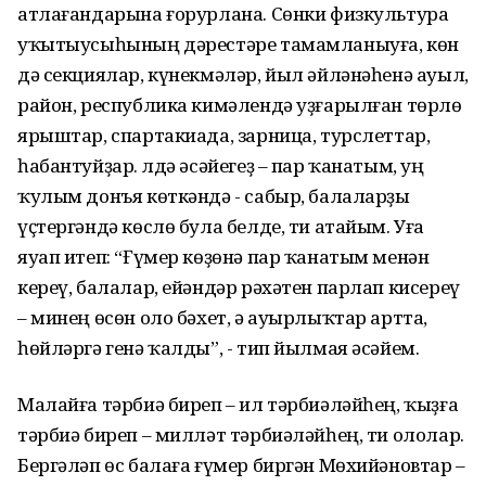
атлағандарына ғорурлана. Сөнки физкультура
уҡытыусыһының дәрестәре тамамланыуға, көн
дә секциялар, күнекмәләр, йыл әйләнәһенә ауыл,
район, республика кимәлендә уҙғарылған төрлө
ярыштар, спартакиада, зарница, турслеттар,
һабантуйҙар. Әлдә әсәйегеҙ – пар ҡанатым, уң
ҡулым донъя көткәндә - сабыр, балаларҙы
үҫтергәндә көслө була белде, ти атайым. Уға
яуап итеп: “Ғүмер көҙөнә пар ҡанатым менән
кереү, балалар, ейәндәр рәхәтен парлап кисереү
– минең өсөн оло бәхет, ә ауырлыҡтар артта,
һөйләргә генә ҡалды”, - тип йылмая әсәйем.
Малайға тәрбиә биреп – ил тәрбиәләйһең, ҡыҙға
тәрбиә биреп – милләт тәрбиәләйһең, ти ололар.
Бергәләп өс балаға ғүмер биргән Мөхийәновтар –