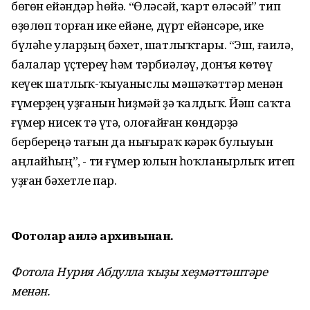
бөгөн ейәндәр һөйә. “Өләсәй, ҡарт өләсәй” тип
өҙөлөп торған ике ейәне, дүрт ейәнсәре, ике
бүләһе уларҙың бәхет, шатлыҡтары. “Эш, ғаилә,
балалар үҫтереү һәм тәрбиәләү, донъя көтөү
кеүек шатлыҡ-ҡыуаныслы мәшәҡәттәр менән
ғүмерҙең уҙғанын һиҙмәй ҙә ҡалдыҡ. Йәш саҡта
ғүмер нисек тә үтә, олоғайған көндәрҙә
бербереңә тағын да нығыраҡ кәрәк булыуын
аңлайһың”, - ти ғүмер юлын һоҡланырлыҡ итеп
уҙған бәхетле пар.
Фотолар ғаилә архивынан.
Фотола Нурия Абдулла ҡыҙы хеҙмәттәштәре
менән.