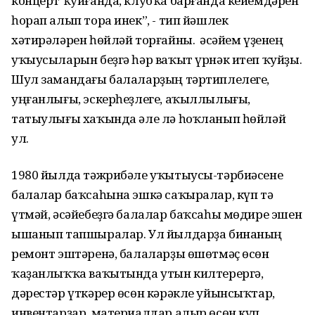
концерт ҡуйғанда, клубҡа барғанда кейемдәрен
һорап алып тора инек”, - тип йәшлек
хәтирәләрен һөйләй торғайны. Ә әсәйем үҙенең
уҡыусыларын беҙгә һәр ваҡыт үрнәк итеп ҡуйҙы.
Шул замандағы балаларҙың тәртиплелеге,
уңғанлығы, эскерһеҙлеге, аҡыллылығы,
татыулығы хаҡында әле лә һоҡланып һөйләй
ул.
1980 йылда тәжрибәле уҡытыусы-тәрбиәсене
балалар баҡсаһына эшкә саҡыралар, күп тә
үтмәй, әсәйебеҙгә балалар баҡсаһы мөдире эшен
ышанып тапшыралар. Ул йылдарҙа бинаның
ремонт эштәренә, балаларҙы өшөтмәҫ өсөн
ҡаҙанлыҡҡа ваҡытында утын килтерергә,
дәрестәр үткәрер өсөн кәрәкле уйынсыҡтар,
инвентарҙар, материалдар алыр өсөн күп