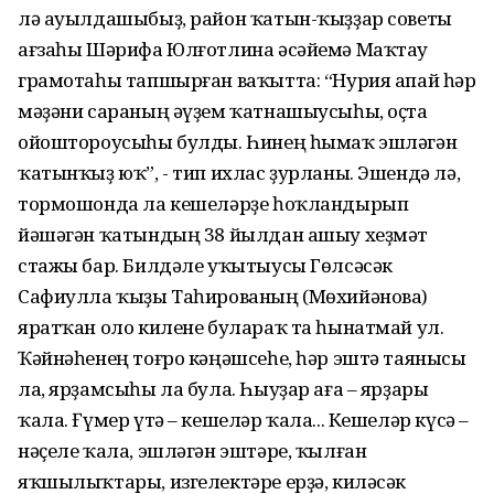
лә ауылдашыбыҙ, район ҡатын-ҡыҙҙар советы
ағзаһы Шәрифа Юлғотлина әсәйемә Маҡтау
грамотаһы тапшырған ваҡытта: “Нурия апай һәр
мәҙәни сараның әүҙем ҡатнашыусыһы, оҫта
ойоштороусыһы булды. Һинең һымаҡ эшләгән
ҡатынҡыҙ юҡ”, - тип ихлас ҙурланы. Эшендә лә,
тормошонда ла кешеләрҙе һоҡландырып
йәшәгән ҡатындың 38 йылдан ашыу хеҙмәт
стажы бар. Билдәле уҡытыусы Гөлсәсәк
Сафиулла ҡыҙы Таһированың (Мөхийәнова)
яратҡан оло килене булараҡ та һынатмай ул.
Ҡәйнәһенең тоғро кәңәшсеһе, һәр эштә таянысы
ла, ярҙамсыһы ла була. Һыуҙар аға – ярҙары
ҡала. Ғүмер үтә – кешеләр ҡала... Кешеләр күсә –
нәҫеле ҡала, эшләгән эштәре, ҡылған
яҡшылыҡтары, изгелектәре ерҙә, киләсәк