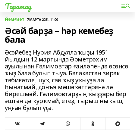
Торатау
Йәмғиәт
7 МАРТА 2021, 11:00
Әсәй барҙа – һәр кемебеҙ
бала
Әсәйебеҙ Нурия Абдулла ҡыҙы 1951
йылдың 12 мартында Әрметрәхим
ауылынан Ғәлимовтар ғаиләһендә өсөнсө
ҡыҙ бала булып тыуа. Бәләкәстән зирәк
тәбиғәтле, шуҡ, сая ҡыҙ уҡыуҙа ла
һынатмай, донъя мәшәҡәттәренә лә
бирешмәй. Ғәлимовтарҙың ҡыҙҙары бер
эштән дә ҡурҡмай, етеҙ, тырыш ныҡыш,
уңған булып үҫә.