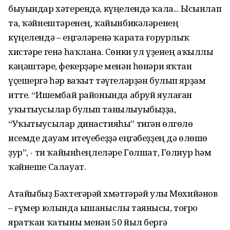
быуындар хәтерендә, күңелендә ҡала... Ысынлап
та, ҡәйнештәренең, ҡайынбикәләренең
күңелендә – еңгәләренә ҡарата ғорурлыҡ
хистәре генә һаҡлана. Сөнки ул үҙенең аҡыллы
кәңәштәре, фекерҙәре менән һөнәри яҡтан
үҫешергә һәр ваҡыт тәүгеләрҙән булып ярҙам
итте. “Ишембай районында абруй яулаған
уҡытыусылар булып танылыуыбыҙҙа,
“Уҡытыусылар династияһы” тигән өлгөлө
исемде дауам итеүебеҙҙә еңгәбеҙҙең дә өлөшө
ҙур”, - ти ҡайынһеңлеләре Гөлшат, Гөлнур һәм
ҡәйнеше Салауат.
Атайыбыҙ Бәхтегәрәй Әхмәтгәрәй улы Мөхийәнов
– ғүмер юлында ышаныслы таянысы, тоғро
яратҡан ҡатыны менән 50 йыл бергә