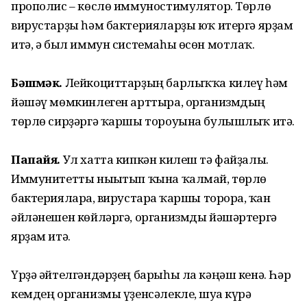
прополис – көслө иммуностимулятор. Төрлө
вирус­тарҙы һәм бактерияларҙы юҡ итергә ярҙам
итә, ә был иммун системаһы өсөн мотлаҡ.
Бәшмәк.
Лейкоциттарҙың бар­лыҡҡа килеү һәм
йәшәү мөмкинлеген арттыра, организмдың
төрлө сирҙәргә ҡаршы тороуына булышлыҡ итә.
Папайя.
Ул хатта кипкән килеш тә файҙалы.
Иммунитетты нығытып ҡына ҡалмай, төрлө
бактерияларға, вирустарға ҡаршы торорға, ҡан
әйләнешен көйләргә, организмды йәшәртергә
ярҙам итә.
Үрҙә әйтелгәндәрҙең барыһы ла кәңәш кенә. Һәр
кемдең организмы үҙенсәлекле, шуға күрә