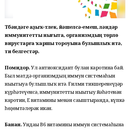
Түбәндәге аҙыҡ-түлек, йәшелсә-емеш, үләндәр
иммунитетты нығыта, организмдың төрлө
вирустарға ҡаршы тороуына булышлыҡ итә,
ти белгестәр.
Помидор.
Ул антиоксидант булған каротинға бай.
Был матдә орга­низм­дың иммун системаһын
нығытыуға булыш­лыҡ итә. Ғилми тикшеренеүҙәр
күрһә­теүенсә, иммунитетты нығытыу йәһә­тенән
каротин, Е витамины менән са­ғыштырғанда, күпкә
һөҙөмтәлерәк икән.
Банан.
Ундағы В6 витамины иммун системаһына