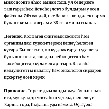
ыңғай йоғонто яһай. Бынан тыш, ул бөйөрҙәге
таштарҙы һәм йоҡо­һоҙлоҡто булдырмау өсөн
файҙалы. Әйткәндәй, ике банан – көндәлек норма
булған ике миллиграмм В6 витамины сығанағы.
Дегәнәк.
Коллаген синтезын көсәй­тә һәм
организмдағы күҙәнәк­тәрҙең йәшәү һәләтен
күтәрә. Бынан тыш, ул күҙәнәктәрҙең үҫешенә
булышлыҡ итә, ҡандағы лейкоциттар һәм
тромбоциттар күләмен арттыра. Был иһә
иммунитетты нығытыу һәм онкология сирҙәрен
иҫкәртеү өсөн кәрәк.
Прополис.
Тирене дымлан­ды­рыу­ға булышлыҡ
итә, мускулдар массаһын үҫтерә, шешенеүгә
ҡаршы тора, һыҙ­ланыуҙы кәметә. Өҫтәүенә