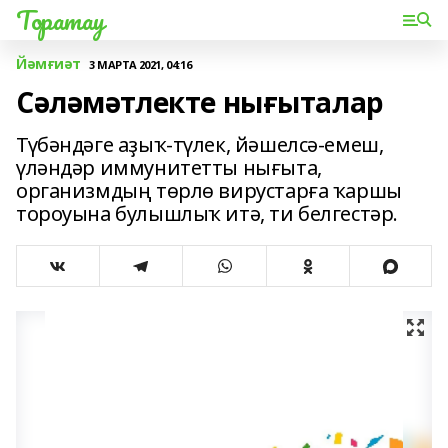
Торатау
Йәмғиәт
3 МАРТА 2021, 04:16
Сәләмәтлекте нығыталар
Түбәндәге аҙыҡ-түлек, йәшелсә-емеш,
үләндәр иммунитетты нығыта,
организмдың төрлө вирустарға ҡаршы
тороуына булышлыҡ итә, ти белгестәр.