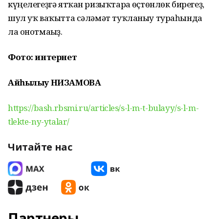
күңелегеҙгә ятҡан ризыҡтарға өҫтөнлөк бирегеҙ,
шул уҡ ваҡытта сәләмәт туҡланыу тураһында
ла онотмағыҙ.
Фото: интернет
Айһылыу НИЗАМОВА
https://bash.rbsmi.ru/articles/s-l-m-t-bulayy/s-l-m-
tlekte-ny-ytalar/
Читайте нас
Партнеры