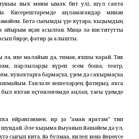
уныһы ныҡ мөһим һымаҡ бит ул), шул саҡта
йә. Кисерештәремде аңламағандар минән
шәмәйем. Бөтә сығымды үҙе күтәрә, ҡыҙымдың
ға айырым иҫәп асылған. Миңә лә институтты
асып бирҙе, фатир ҙа алышты.
ы ла, ике малайын да, тимәк, яҡшы ҡарай. Тик
рһам, парлыларҙы күреп эсем боша, театр,
м, ҡунаҡтарға бармаҫҡа, үҙем дә саҡырмаҫҡа
шмайым. Ғаиләле кешеләрҙең фатирһыҙ, аҡса
, был яҡтан өҫтөнлөгөмдө аңлап, тағы үҙемде
ҡа өйрәнгәнмен, ир ҙә "һаман яратам" тип
 шундай. Әле ҡыҙыма йыуанып йәшәйем дә ул,
гә сығып китһә, йә булмаһа
,
килеп кенә йөрөүсе