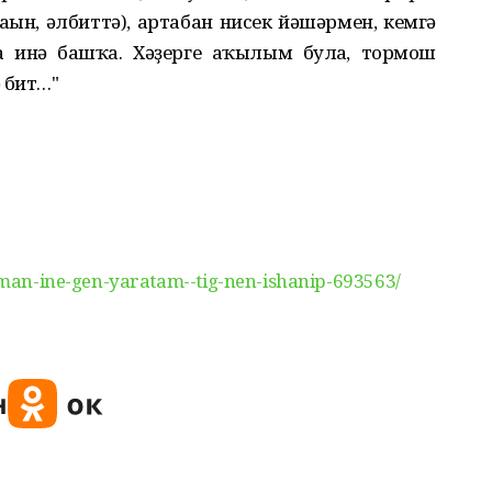
аһын, әлбиттә)
, артабан нисек йәшәрмен, кемгә
а инә башҡа. Хәҙерге аҡылым булһа, тормош
 бит…"
/aman-ine-gen-yaratam--tig-nen-ishanip-693563/