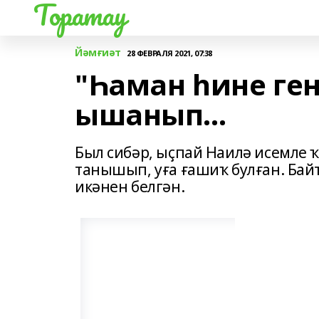
Торатау
Йәмғиәт
28 ФЕВРАЛЯ 2021, 07:38
"Һаман һине ген
ышанып...
Был сибәр, ыҫпай Наилә исемле 
танышып, уға ғашиҡ булған. Бай
икәнен белгән.