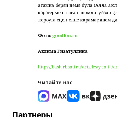
атаһына берәй нәмә булһа
(Алла һаҡл
кәрәгермен тигән шомло уйҙар ҙ
ҡороуға еңел-елпе ҡарамаҫ инем дә
Фото:
goodfon.ru
Аклима Гизатуллина
https://bash.rbsmi.ru/articles/y-m-i-t
Читайте нас
Партнеры