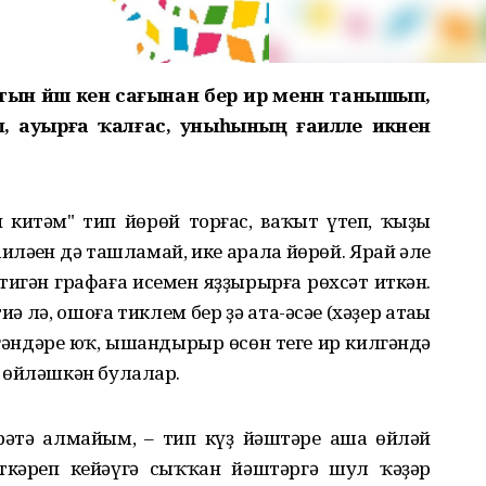
тын йәш кенә сағынан бер ир менән танышып,
, ауырға ҡалғас, уныһының ғаиләле икәнен
 китәм" тип йөрөй торғас, ваҡыт үтеп, ҡыҙы
ғаиләһен дә ташламай, ике арала йөрөй.
Ярай әле
тигән графаға исемен яҙҙырырға рөхсәт иткән.
 лә, ошоға тиклем бер ҙә ата-әсәһе (хәҙер атаһы
үргәндәре юҡ, ышандырыр өсөн теге ир килгәндә
һөйләшкән булалар.
һәтә алмайым, – тип күҙ йәштәре аша һөйләй
үткәреп кейәүгә сыҡҡан йәштәргә шул ҡәҙәр