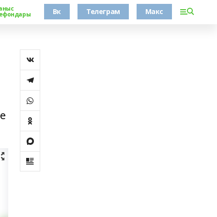
аныс
Вк
Телеграм
Макс
ефондары
ле