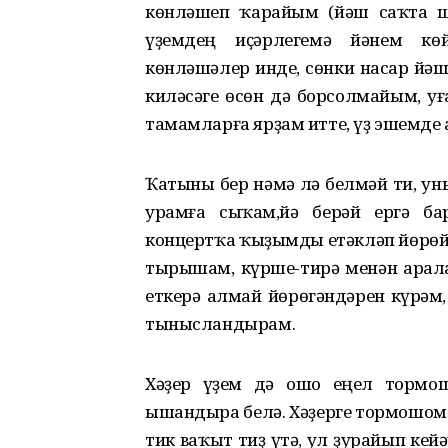
көнләшеп ҡарайым (йәш саҡта ш
үҙемдең иҫәрлегемә йәнем кө
көнләшәлер инде, сөнки насар йә
киләсәге өсөн дә борсолмайым, у
тамамларға ярҙам итте, үҙ эшемде 
Ҡатыны бер нәмә лә белмәй ти, ун
урамға сыҡһам
,
йә берәй ергә ба
концертҡа ҡыҙымды етәкләп йөрөйө
тырышам, күрше-тирә менән арала
еткерә алмай йөрөгәндәрен күрһәм
тынысландырам.
Хәҙер үҙем дә ошо еңел тормош
ышандыра белә. Хәҙерге тормошом
тик ваҡыт тиҙ үтә, ул ҙурайып кейәү