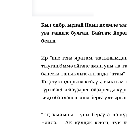
Был сибәр, ыҫпай Наилә исемле ҡа
уға ғашиҡ булған. Байтаҡ йөрөп
белгән.
Ир "һине генә яратам, ҡатынымдан
тыуған.
Әммә һөйгәне һаман уны ла, 
бәпескә таныҡлыҡ алғанда "атаһы" 
Ҡыҙ туғандарына кейәүгә сыҡтым тиһә
гүр эйәһе) кейәүҙәрен өйҙәрендә к
видеобәйләнеш аша бергә ултырып 
"Иң ҡыйыны – уны берәүгә лә күр
Наилә. – Аҡ күлдәк кейеп, туй 