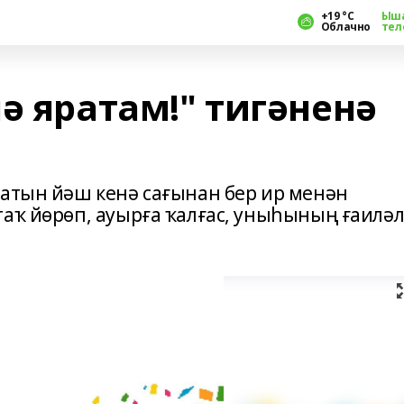
+19 °С
Ыш
Облачно
тел
ә яратам!" тигәненә
ҡатын йәш кенә сағынан бер ир менән
таҡ йөрөп, ауырға ҡалғас, уныһының ғаилә