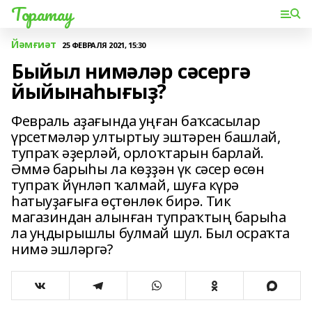
Торатау
Йәмғиәт
25 ФЕВРАЛЯ 2021, 15:30
Быйыл нимәләр сәсергә
йыйынаһығыҙ?
Февраль аҙағында уңған баҡсасылар
үрсетмәләр ултыртыу эштәрен башлай,
тупраҡ әҙерләй, орлоҡтарын барлай.
Әммә барыһы ла көҙҙән үк сәсер өсөн
тупраҡ йүнләп ҡалмай, шуға күрә
һатыуҙағыға өҫтөнлөк бирә. Тик
магазиндан алынған тупраҡтың барыһа
ла уңдырышлы булмай шул. Был осраҡта
нимә эшләргә?