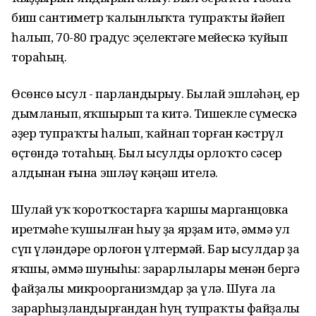
биш сантиметр ҡалынлыҡта тупраҡты йәйеп
һалып, 70-80 градус эҫелектәге мейескә ҡуйып
тораһың.
Өсөнсө ысул - парландырыу. Былай эшләһәң, ер
дымланып, яҡшырып та китә. Тишекле сүмескә
әҙер тупраҡты һалып, ҡайнап торған кәстрүл
өҫтөндә тотаһың. Был ысулды орлоҡто сәсер
алдынан ғына эшләү кәңәш ителә.
Шулай уҡ ҡоротҡостарға ҡаршы марганцовка
иретмәһе ҡушылған һыу ҙа ярҙам итә, әммә ул
сүп үләндәре орлоғон үлтермәй. Бар ысулдар ҙа
яҡшы, әммә шуныһы: зарарлылары менән бергә
файҙалы микроорганизмдар ҙа үлә. Шуға ла
зарарһыҙландырғандан һуң тупраҡты файҙалы