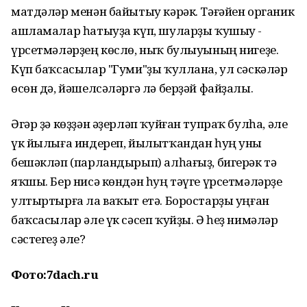
матдәләр менән байытыу кәрәк. Тәғәйен органик
ашламалар һатыуҙа күп, шуларҙы ҡушыу -
үрсетмәләрҙең көслө, ныҡ булыуының нигеҙе.
Күп баҡсасылар "Гуми"ҙы ҡуллана, ул сәскәләр
өсөн дә, йәшелсәләргә лә берҙәй файҙалы.
Әгәр ҙә көҙҙән әҙерләп ҡуйған тупраҡ булһа, әле
үк йылыға индереп, йылытҡандан һуң уны
бешәкләп (парландырып) алһағыҙ, бигерәк тә
яҡшы. Бер нисә көндән һуң тәүге үрсетмәләрҙе
ултыртырға ла ваҡыт етә. Боростарҙы уңған
баҡсасылар әле үк сәсеп ҡуйҙы. Ә һеҙ нимәләр
сәстегеҙ әле?
Фото:7dach.ru