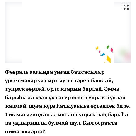
Февраль аҙағында уңған баҡсасылар
үрсетмәләр ултыртыу эштәрен башлай,
тупраҡ әҙерләй, орлоҡтарын барлай. Әммә
барыһы ла көҙҙән үк сәсер өсөн тупраҡ йүнләп
ҡалмай, шуға күрә һатыуҙағыға өҫтөнлөк бирә.
Тик магазиндан алынған тупраҡтың барыһа
ла уңдырышлы булмай шул. Был осраҡта
нимә эшләргә?