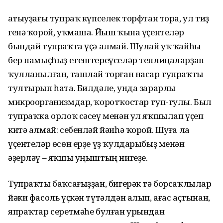
Һатыуҙағы тупраҡ күпселек торфтан тора, ул тиҙ
генә ҡорой, уҡмаша. Йыш ҡына үҫентеләр
бындай тупраҡта үҫә алмай. Шулай уҡ ҡайһы
бер намыҫһыҙ етештереүселәр теплицаларҙан
ҡулланылған, ташлай торған насар тупраҡты
тултырып һата. Билдәле, унда зарарлы
микроорганизмдар, ҡоротҡостар туп-тулы. Был
тупраҡҡа орлоҡ сәсеү менән ул яҡшылап үҫеп
китә алмай: себенләй йәиһә ҡорой. Шуға ла
үҫентеләр өсөн ерҙе үҙ ҡулдарыбыҙ менән
әҙерләү – яҡшы уңыштың нигеҙе.
Тупраҡты баҡсағыҙҙан, бигерәк тә борсаҡлылар
йәки фасоль үҫкән түтәлдән алып, ағас аҫтынан,
япраҡтар серетмәһе булған урындан