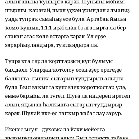
алынғанына ҡушырға кәрәк. Шуныһы мөһим:
шыршы, ҡарағай, имән үҫкән урындан алмағыҙ,
унда тупраҡ самаһыҙ әсе була. Артабан йылға
ҡомо ҡушып, 1:1:1 иҫәбенән болғатырға ла бер
стакан ағас көлө өҫтәргә кәрәк. Ул ерҙе
зарарһыҙландыра, туҡландыра ла.
Тупраҡта төрлө ҡорттарҙың күп булыуы
билдәле. Уларҙан ҡотолоу өсөн әҙер ерегеҙҙе
балконға, тышҡа сығарып туңдырып алырға
була. Был ваҡытта күпселек ҡоротҡостар үлә,
әммә барыһы ла түгел. Шуға ла индереп иретеп
алып, яңынан һалҡынға сығарып туңдырыр
кәрәк. Шулай ике-өс тапҡыр ҡабатлау зарур.
Икенсе ысул - духовкала йәки мейестә
ҡыҙҙырып-яндырып алыу. Был осраҡта табаға