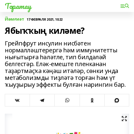
Торатау
Йәмғиәт
17 ФЕВРАЛЯ 2021, 10:22
Ябыҡҡың киләме?
Грейпфрут инсулин нисбәтен
нормалләштерергә һәм иммунитетты
нығытырға һәләтле, тип билдәләй
белгестәр. Еләк-емеште пленканан
таҙартмаҫҡа кәңәш итәләр, сөнки унда
метаболизмды тиҙләтә торған һәм үт
ҡыуҙырыу эффекты булған нарингин бар.