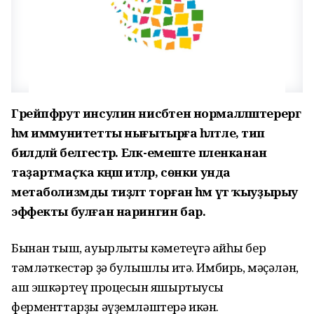
Грейпфрут инсулин нисбәтен нормалләштерергә
һәм иммунитетты нығытырға һәләтле, тип
билдәләй белгестәр. Еләк-емеште пленканан
таҙартмаҫҡа кәңәш итәләр, сөнки унда
метаболизмды тиҙләтә торған һәм үт ҡыуҙырыу
эффекты булған нарингин бар.
Бынан тыш, ауырлыҡты кәметеүгә ҡайһы бер
тәмләткестәр ҙә булышлыҡ итә. Имбирь, мәҫәлән,
аш эшкәртеү процесын яҡшыртыусы
ферменттарҙы әүҙемләштерә икән.