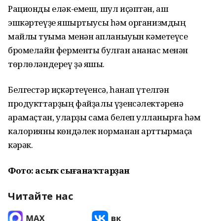
Рационды еләк-емеш, шул иҫәптән, аш
эшкәртеүҙе яҡшыртыусы һәм организмдың
майлы туҡыма менән ҡапланыуын кәметеүсе
бромелайн ферменты булған ананас менән
төрлөләндереү ҙә яҡшы.
Белгестәр иҫкәртеүенсә, һанап үтелгән
продукттарҙың файҙалы үҙенсәлектәренә
ҡарамаҫтан, уларҙы сама белеп ҡулланырға һәм
калорияны көндәлек норманан арттырмаҫҡа
кәрәк.
Фото: асыҡ сығанаҡтарҙан
Читайте нас