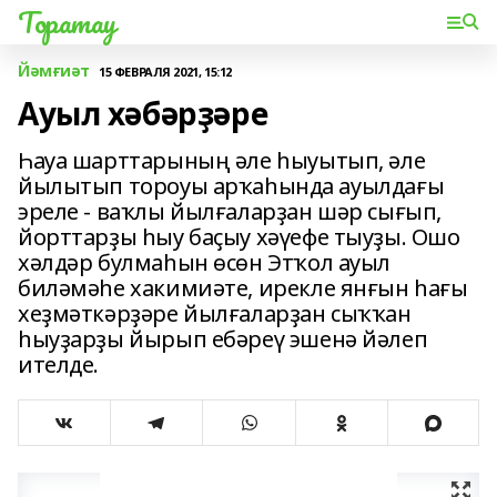
Торатау
Йәмғиәт
15 ФЕВРАЛЯ 2021, 15:12
Ауыл хәбәрҙәре
Һауа шарттарының әле һыуытып, әле
йылытып тороуы арҡаһында ауылдағы
эреле - ваҡлы йылғаларҙан шәр сығып,
йорттарҙы һыу баҫыу хәүефе тыуҙы. Ошо
хәлдәр булмаһын өсөн Этҡол ауыл
биләмәһе хакимиәте, ирекле янғын һағы
хеҙмәткәрҙәре йылғаларҙан сыҡҡан
һыуҙарҙы йырып ебәреү эшенә йәлеп
ителде.