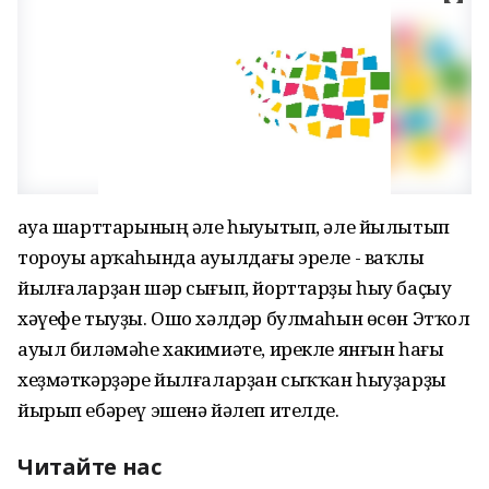
Һауа шарттарының әле һыуытып, әле йылытып
тороуы арҡаһында ауылдағы эреле - ваҡлы
йылғаларҙан шәр сығып, йорттарҙы һыу баҫыу
хәүефе тыуҙы. Ошо хәлдәр булмаһын өсөн Этҡол
ауыл биләмәһе хакимиәте, ирекле янғын һағы
хеҙмәткәрҙәре йылғаларҙан сыҡҡан һыуҙарҙы
йырып ебәреү эшенә йәлеп ителде.
Читайте нас