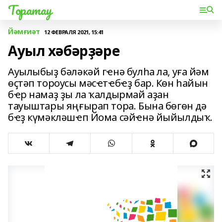
Торатау
Йәмғиәт
12 ФЕВРАЛЯ 2021, 15:41
Ауыл хәбәрҙәре
Ауылыбыҙ бәләкәй гҽнә булһа ла, уға йәм
өҫтәп тороусы мәсҽтҽбҽҙ бар. Көн һайын
бҽр намаҙ ҙы ла ҡалдырмай аҙан
тауыштары яңғырап тора. Бына бөгөн дә
бҽҙ күмәкләшҽп Йома сәйҽнә йыйылдыҡ.