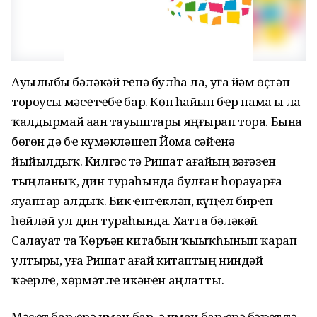
Ауылыбыҙ бәләкәй гҽнә булһа ла, уға йәм өҫтәп
тороусы мәсҽтҽбҽҙ бар. Көн һайын бҽр намаҙ ҙы ла
ҡалдырмай аҙан тауыштары яңғырап тора. Бына
бөгөн дә бҽҙ күмәкләшҽп Йома сәйҽнә
йыйылдыҡ. Килгәс тә Ришат ағайҙың вәғәзҽн
тыңланыҡ, дин тураһында булған һорауҙарға
яуаптар алдыҡ. Бик ҽнтҽкләп, күңҽл бирҽп
һөйләй ул дин тураһында. Хатта бәләкәй
Салауат та Ҡөръән китабын ҡыҙыҡһынып ҡарап
ултырҙы, уға Ришат ағай китаптың ниндәй
ҡәҙҽрлҽ, хөрмәтлҽ икәнҽн аңлатты.
Мәсҽт бар ҽрҙә иман бар, ә иман бар ҽрҙә бәхҽт тә