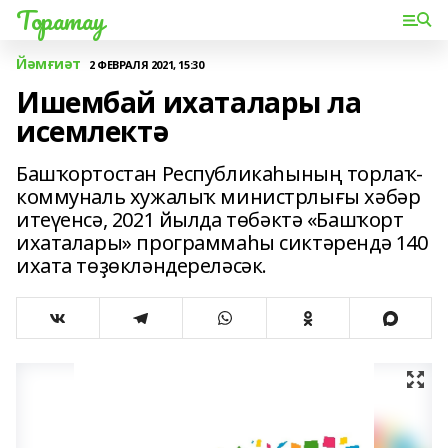
Торатау
Йәмғиәт
2 ФЕВРАЛЯ 2021, 15:30
Ишембай ихаталары ла
исемлектә
Башҡортостан Республикаһының торлаҡ-
коммуналь хужалыҡ министрлығы хәбәр
итеүенсә, 2021 йылда төбәктә «Башҡорт
ихаталары» программаһы сиктәрендә 140
ихата төҙөкләндереләсәк.