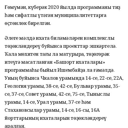
Ғөмүмән, күберәк 2020 йылда программаны тиҙ
һәм сифатлы үтәгән муниципалитеттарға
өҫтөнлөк бирелгән.
Әлеге мәлдә ихата биләмәләрен комплекслы
төҙөкләндереү буйынса проекттар эшкәртелә.
Ҡала мөхитен тағы ла матурыраҡ, төҙөгөрәк
итеүгә маҡсатланған «Башҡорт ихаталары»
программаһы быйыл Ишембайҙа ла ғәмәлдә.
Уның буйынса Чкалов урамында 14-се, 22-се, 22А,
Геология урамы, 38-се, 42-се, Бульвар урамы, 35-
се, 37-се, Совет урамы, 42-се, 75-се, Тыныслыҡ
урамы, 14-се, Урал урамы, 37-се һәм
Стахановсылар урамы, 14-се, 16-сы, 16А
йорттарының ихаталарын төҙөкләндереү
ҡаралған.