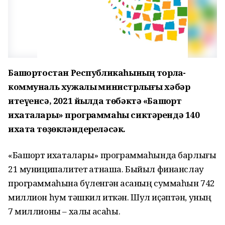
Башҡортостан Республикаһының торлаҡ-
коммуналь хужалыҡ министрлығы хәбәр
итеүенсә, 2021 йылда төбәктә «Башҡорт
ихаталары» программаһы сиктәрендә 140
ихата төҙөкләндереләсәк.
«Башҡорт ихаталары» программаһында барлығы
21 муниципалитет ҡатнаша. Быйыл финанслау
программаһына бүленгән аҡсаның суммаһын 742
миллион һум тәшкил иткән. Шул иҫәптән, уның
7 миллионы – халыҡ аҡсаһы.