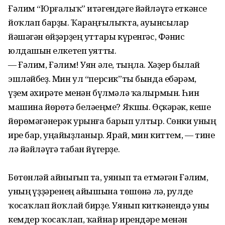
Ғәлим “Юрғалыҡ” итәгендәге йәйләүгә еткәнсе
йоҡлап барҙы. Ҡараңғылыҡта, һауынсылар
йәшәгән өйҙәрҙең уттары күренгәс, Фәнис
юлдашын һелкетеп уятты.
— Ғәлим, Ғәлим! Уян әле, тыңла. Хәҙер былай
эшләйбеҙ. Мин ул “персик”ты бында ебәрәм,
үҙем әхирәте менән бүлмәлә ҡалырмын. Һин
машина йөрөтә беләһеңме? Яҡшы. Өҫкәрәк, кеше
йөрөмәгәнерәк урынға барып ултыр. Сөнки уның
ире бар, уңайһыҙланыр. Ярай, мин киттем, — тине
лә йәйләүгә табан йүгерҙе.
Бөтөнләй айнығып та, уянып та етмәгән Ғәлим,
уның һүҙҙәренең айышына төшөнһә лә, рулде
ҡосаҡлап йоҡлай бирҙе. Уянып киткәнендә уны
кемдер ҡосаҡлап, ҡайнар ирендәре менән