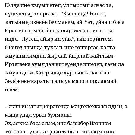
Юлда һине ҡыуып етеп, ултыртып алғас та,
күңелең яраларына – “Бына һиңә! Һинең
ҡатының икәнен белмәнем, әй. Үәт, уйнаш бисә.
Ирен һуш итмәй, башҡалар менән типтергәс
инде... Лутсы, айыр һин уны”, тип тоҙ һиптем.
Өйөгөҙ янында туҡтап, һине төшөргәс, хатта
ҡыуанысымдан йырлай-йырлай ҡайттым.
Иртәгәһенә ауылдан китеүеңде ишетеп, тағы ла
ҡыуандым. Хәҙер инде хурлыҡҡа ҡалған
Зөлфиәне ҡаратып алыуыма һис шикләнмәй
инем.
Ләкин һин уның йөрәгендә мәңгелеккә ҡалдың, ә
миңә унда урын булманы.
Эх, аяҡҡа баҫа алһам, һине барыбер йәһәннәм
төбөнән булһа ла эҙләп табып, ғаиләң янына