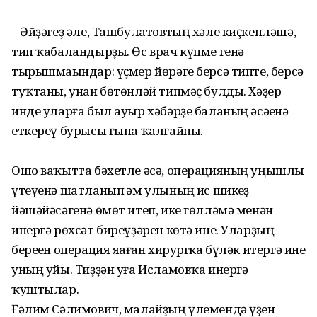
– Әйҙәгеҙ әле, Ташбулатовтың хәле киҫкенләшә, –
тип ҡабаландырҙы. Өс врач күпме генә
тырышмаһындар: үҫмер йөрәге берсә типте, берсә
туҡтаны, унан бөтөнләй типмәҫ булды. Хәҙер
инде уларға был ауыр хәбәрҙе баланың әсәһенә
еткереү бурысы ғына ҡалғайны.
Ошо ваҡытта бәхетле әсә, операцияның уңышлы
үтеүенә шатланып һәм улының һис шикһеҙ
йәшәйәсәгенә өмөт итеп, ике гөлләмә менән
инергә рөхсәт биреүҙәрен көтә ине. Уларҙың
береһен операция яһаған хирургка бүләк итергә ине
уның уйы. Тиҙҙән уға Исламовҡа инергә
ҡуштылар.
Ғәлим Сәлимович, малайҙың үлемендә үҙен