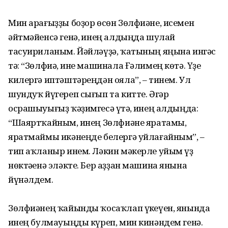
Мин арағыҙҙы боҙор өсөн Зөлфиәне, исемен
әйтмәйенсә генә, һинең алдыңда шулай
тасуириланым. Йәйләүҙә, ҡатының яңына ингәс
тә: “Зөлфиә, һине машинала Ғәлимең көтә. Үҙе
килергә иптәштәреңдән ояла”, – тинем. Ул
шундуҡ йүгереп сығып та китте. Әгәр
осрашыуығыҙ ҡәҙимгесә үтһә, һинең алдыңда:
“Шаяртҡайным, һинең Зөлфиәне яратамы,
яратмаймы икәнеңде белергә уйлағайным”, –
тип аҡланыр инем. Ләкин мәкерле уйым үҙ
нөктәһенә эләкте. Бер аҙҙан машина янына
йүнәлдем.
Зөлфиәнең ҡайынды ҡосаҡлап үкһеүен, янында
һинең булмауыңды күреп, мин кинәндем генә.