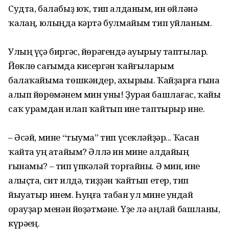
Судта, балабыҙ юҡ, тип алданым, һин өйләнә
ҡалһаң, юлыңда кәртә булмайым тип уйланым.
Улың үҫә биргәс, йөрәгендә ауырыу таптылар.
Йөклө сағымда кисергән ҡайғыларым
балаҡайыма төшкәндер, ахырыһы. Ҡайҙарға ғына
алып йөрөмәнем мин уны! Ҙурая башлағас, ҡайһы
саҡ урамдан илап ҡайтып һине таптырыр ине.
– Әсәй, мине “тыума” тип үсекләйҙәр... Ҡасан
ҡайта һуң атайым? Әллә һин мине алдайың
ғынамы? – тип үпкәләй торғайны. Ә мин, һине
алыҫта, сит илдә, тиҙҙән ҡайтып етер, тип
йыуатыр инем. Һуңға табан ул мине ундай
һорауҙар менән йөҙәтмәне. Үҙе лә аңлай башланы,
күрәһең.