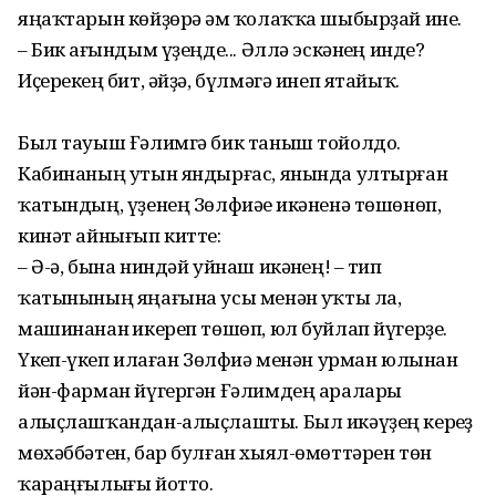
яңаҡтарын көйҙөрә һәм ҡолаҡҡа шыбырҙай ине.
– Бик һағындым үҙеңде... Әллә эскәнһең инде?
Иҫерекһең бит, әйҙә, бүлмәгә инеп ятайыҡ.
Был тауыш Ғәлимгә бик таныш тойолдо.
Кабинаның утын яндырғас, янында ултырған
ҡатындың, үҙенең Зөлфиәһе икәненә төшөнөп,
кинәт айнығып китте:
– Ә-ә, бына ниндәй уйнаш икәнһең! – тип
ҡатынының яңағына усы менән һуҡты ла,
машинанан һикереп төшөп, юл буйлап йүгерҙе.
Үкһеп-үкһеп илаған Зөлфиә менән урман юлынан
йән-фарман йүгергән Ғәлимдең аралары
алыҫлашҡандан-алыҫлашты. Был икәүҙең керһеҙ
мөхәббәтен, бар булған хыял-өмөттәрен төн
ҡараңғылығы йотто.