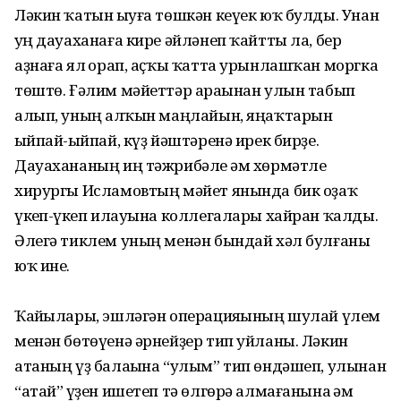
Ләкин ҡатын һыуға төшкән кеүек юҡ булды. Унан
һуң дауаханаға кире әйләнеп ҡайтты ла, бер
аҙнаға ял һорап, аҫҡы ҡатта урынлашҡан моргка
төштө. Ғәлим мәйеттәр араһынан улын табып
алып, уның һалҡын маңлайын, яңаҡтарын
һыйпай-һыйпай, күҙ йәштәренә ирек бирҙе.
Дауахананың иң тәжрибәле һәм хөрмәтле
хирургы Исламовтың мәйет янында бик оҙаҡ
үкһеп-үкһеп илауына коллегалары хайран ҡалды.
Әлегә тиклем уның менән бындай хәл булғаны
юҡ ине.
Ҡайһылары, эшләгән операцияһының шулай үлем
менән бөтөүенә әрнейҙер тип уйланы. Ләкин
атаның үҙ балаһына “улым” тип өндәшеп, улынан
“атай” һүҙен ишетеп тә өлгөрә алмағанына һәм