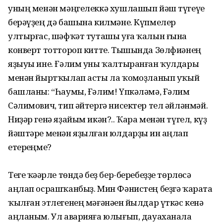
уның менән мәңгелеккә хушлашып йәш түгеүе
берәүҙең дә башына килмәне. Күпмелер
ултырғас, шәфҡәт туташы уға ҡалын ғына
конверт тоттороп китте. Тышында Зөлфиәнең
яҙыуы ине. Ғәлим уны ҡалтыранған ҡулдары
менән йыртҡылап асты ла ҡомһоҙланып уҡый
башланы: “Һаумы, Ғәлим! Үпкәләмә, Ғәлим
Сәлимович, тип әйтергә нисектер тел әйләнмәй.
Ниҙәр генә яҙайым икән?.. Ҡара менән түгел, күҙ
йәштәре менән яҙылған юлдарҙы һин аңлап
етерһеңме?
Теге ҡәһәрле төндә беҙ бер-беребеҙҙе төрлөсә
аңлап осрашҡанбыҙ. Мин Фәнистең беҙгә ҡарата
ҡылған этлегенең мәғәнәһен йылдар үткәс кенә
аңланым. Ул аварияға юлығып, дауаханала