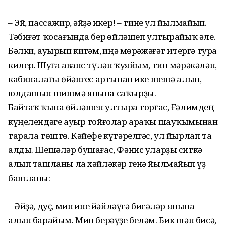
– Эй, пассажир, әйҙә һикер! – тине ул йылмайып.
Тәбиғәт ҡосағында бер һөйләшеп ултырайыҡ әле.
Бәлки, ауырып китһәм, һиңә мөрәжәғәт итергә тура
килер. Шуға аванс түләп ҡуяйым, тип мәрәкәләп,
кабиналағы һөйәнгес артынан ике шешә алып,
юлдашын шишмә янына саҡырҙы.
Байтаҡ ҡына һөйләшеп ултыра торғас, Ғәлимдең
күңелендәге ауыр тойғолар араҡы шауҡымынан
тарала төштө. Кәйефе күтәрелгәс, ул йырлап та
алды. Шешәләр бушағас, Фәнис уларҙы ситкә
алып ташланы ла хәйләкәр генә йылмайып һүҙ
башланы:
– Әйҙә, дуҫ, мин һине йәйләүгә бисәләр янына
алып барайым. Мин берәүҙе беләм. Бик шәп бисә,