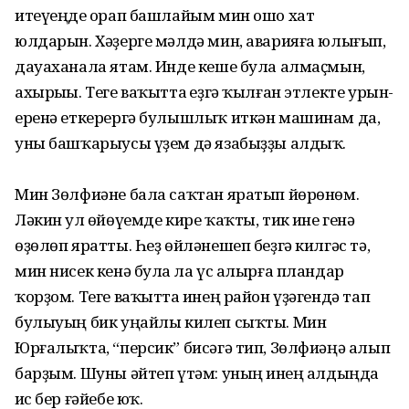
итеүеңде һорап башлайым мин ошо хат
юлдарын. Хәҙерге мәлдә мин, аварияға юлығып,
дауаханала ятам. Инде кеше була алмаҫмын,
ахырыһы. Теге ваҡытта һеҙгә ҡылған этлекте урын-
еренә еткерергә булышлыҡ иткән машинам да,
уны башҡарыусы үҙем дә язабыҙҙы алдыҡ.
Мин Зөлфиәне бала саҡтан яратып йөрөнөм.
Ләкин ул һөйөүемде кире ҡаҡты, тик һине генә
өҙөлөп яратты. Һеҙ өйләнешеп беҙгә килгәс тә,
мин нисек кенә булһа ла үс алырға пландар
ҡорҙом. Теге ваҡытта һинең район үҙәгендә тап
булыуың бик уңайлы килеп сыҡты. Мин
Юрғалыҡта, “персик” бисәгә тип, Зөлфиәңә алып
барҙым. Шуны әйтеп үтәм: уның һинең алдыңда
һис бер ғәйебе юҡ.