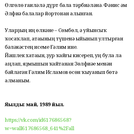
Өлгөлө ғаиләлә дүрт бала тәрбиәләнә. Фәнис һәм
Әлфиә балалар йортонан алынған.
Уларҙың иң өлкәне – Сөмбөл, ә уйынсыҡ
ҡосаҡлап, атаһының түшенә һыйынып ултырған
бәләкәстең исеме Ғәлим ине.
Йәшлек хатаһын, ҙур ҡайғы кисереп, һуң булһа ла
аңлап, яҙмышын ҡайтанан Зөлфиәһе менән
бәйләгән Ғәлим Исламов өсөн ҡыуанып бөтә
алманым.
Яҙылды: май, 1989 йыл.
https://vk.com/id617686568?
w=wall617686568_641%2Fall