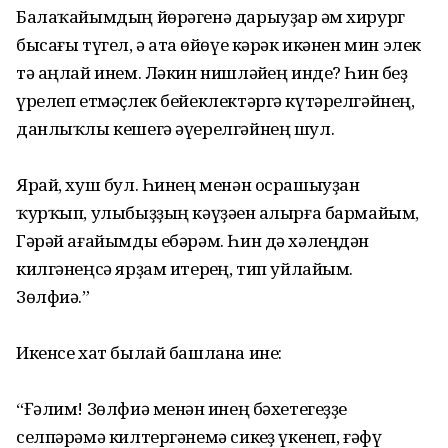
Балаҡайымдың йөрәгенә дарыуҙар һәм хирург
бысағы түгел, ә ата һөйөүе кәрәк икәнен мин элек
тә аңлай инем. Ләкин нишләйһең инде? Һин беҙ
үрелеп етмәҫлек бейеклектәргә күтәрелгәйнең,
данлыҡлы кешегә әүерелгәйнең шул.
Ярай, хуш бул. Һинең менән осрашыуҙан
ҡурҡып, улыбыҙҙың кәүҙәһен алырға бармайым,
Гәрәй ағайымды ебәрәм. Һин дә хәлеңдән
килгәнеңсә ярҙам итерһең, тип уйлайым.
Зөлфиә.”
Икенсе хат былай башлана ине:
“Ғәлим! Зөлфиә менән һинең бәхетегеҙҙе
селпәрәмә килтергәнемә сикһеҙ үкенеп, ғәфү