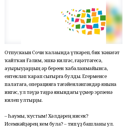
Отпускаһын Сочи ҡалаһында үткәреп, бик ҡәнәғәт
ҡайтҡан Ғәлим, эшкә килгәс, ғәҙәттәгесә,
ауырыуҙарҙың һәр береһен ҡабаланмайынса,
ентекләп ҡарап сығырға булды. Егерменсе
палатаға, операцияға тәғәйенләнгәндәр янына
ингәс, ул тәүҙә тәҙрә янындағы үҫмер эргәһенә
килеп ултырҙы.
– Һаумы, ҡустым! Хәлдәрең нисек?
Исемкәйҙәрең кем була? – тип һүҙ башланы ул.