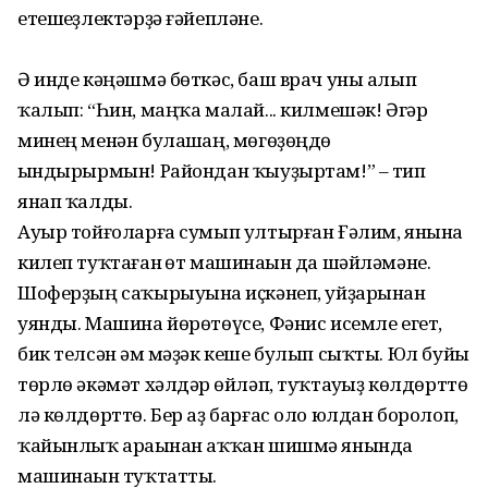
етешһеҙлектәрҙә ғәйепләне.
Ә инде кәңәшмә бөткәс, баш врач уны алып
ҡалып: “Һин, маңҡа малай... килмешәк! Әгәр
минең менән булашһаң, мөгөҙөңдө
һындырырмын! Райондан ҡыуҙыртам!” – тип
янап ҡалды.
Ауыр тойғоларға сумып ултырған Ғәлим, янына
килеп туҡтаған һөт машинаһын да шәйләмәне.
Шоферҙың саҡырыуына һиҫкәнеп, уйҙарынан
уянды. Машина йөрөтөүсе, Фәнис исемле егет,
бик телсән һәм мәҙәк кеше булып сыҡты. Юл буйы
төрлө әкәмәт хәлдәр һөйләп, туҡтауһыҙ көлдөрттө
лә көлдөрттө. Бер аҙ барғас оло юлдан боролоп,
ҡайынлыҡ араһынан аҡҡан шишмә янында
машинаһын туҡтатты.