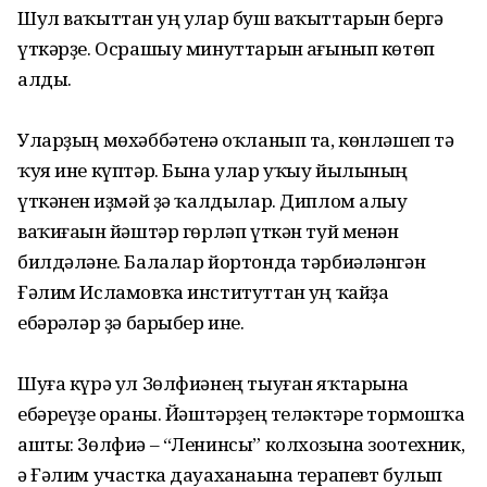
Шул ваҡыттан һуң улар буш ваҡыттарын бергә
үткәрҙе. Осрашыу минуттарын һағынып көтөп
алды.
Уларҙың мөхәббәтенә һоҡланып та, көнләшеп тә
ҡуя ине күптәр. Бына улар уҡыу йылының
үткәнен һиҙмәй ҙә ҡалдылар. Диплом алыу
ваҡиғаһын йәштәр гөрләп үткән туй менән
билдәләне. Балалар йортонда тәрбиәләнгән
Ғәлим Исламовҡа институттан һуң ҡайҙа
ебәрһәләр ҙә барыбер ине.
Шуға күрә ул Зөлфиәнең тыуған яҡтарына
ебәреүҙе һораны. Йәштәрҙең теләктәре тормошҡа
ашты: Зөлфиә – “Ленинсы” колхозына зоотехник,
ә Ғәлим участка дауаханаһына терапевт булып