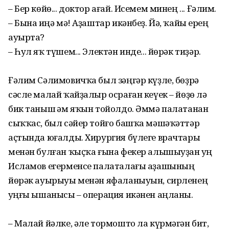
– Бер көйө... доктор ағай. Исемем минең ... Ғәлим.
– Бына һиңә мә! Аҙаштар икәнбеҙ. Йә, ҡайһы ерең
ауырта?
– Һул яҡ түшем... Электән инде... йөрәк тиҙәр.
Ғәлим Сәлимовичҡа был зәңгәр күҙле, бөҙрә
сәсле малай ҡайҙалыр осраған кеүек – йөҙө лә
бик таныш һәм яҡын тойолдо. Әммә палатанан
сыҡҡас, был сәйер тойғо башҡа мәшәҡәттәр
аҫтында юғалды. Хирургия бүлеге врачтары
менән булған ҡыҫҡа ғына фекер алышыуҙан һуң
Исламов егерменсе палаталағы аҙашының
йөрәк ауырыуы менән яфаланыуын, сирленең
һуңғы ышанысы – операция икәнен аңланы.
– Малай йәлке, әле тормошто ла күрмәгән бит,