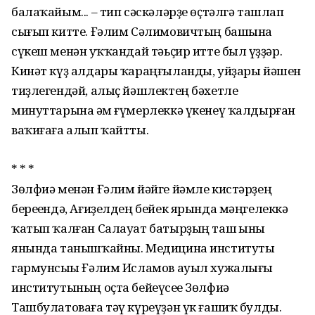
балаҡайым... – тип сәскәләрҙе өҫтәлгә ташлап
сығып китте. Ғәлим Сәлимовичтың башына
сүкеш менән һуҡҡандай тәьҫир итте был һүҙҙәр.
Кинәт күҙ алдары ҡараңғыланды, уйҙары йәшен
тиҙлегендәй, алыҫ йәшлектең бәхетле
минуттарына һәм ғүмерлеккә үкенеү ҡалдырған
ваҡиғаға алып ҡайтты.
* * *
Зөлфиә менән Ғәлим йәйге йәмле кистәрҙең
береһендә, Ағиҙелдең бейек ярында мәңгелеккә
ҡатып ҡалған Салауат батырҙың таш һыны
янында танышҡайны. Медицина институты
гармунсыһы Ғәлим Исламов ауыл хужалығы
институтының оҫта бейеүсеһе Зөлфиә
Ташбулатоваға тәү күреүҙән үк ғашиҡ булды.