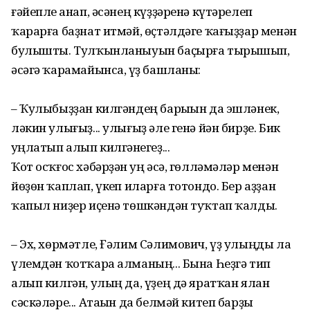
ғәйепле һанап, әсәнең күҙҙәренә күтәрелеп
ҡарарға баҙнат итмәй, өҫтәлдәге ҡағыҙҙар менән
булышты. Тулҡынланыуын баҫырға тырышып,
әсәгә ҡарамайынса, һүҙ башланы:
– Ҡулыбыҙҙан килгәндең барыһын да эшләнек,
ләкин улығыҙ... улығыҙ әле генә йән бирҙе. Бик
һуңлатып алып килгәнһегеҙ...
Ҡот осҡғос хәбәрҙән һуң әсә, гөлләмәләр менән
йөҙөн ҡаплап, үкһеп иларға тотондо. Бер аҙҙан
ҡапыл ниҙер иҫенә төшкәндән туҡтап ҡалды.
– Эх, хөрмәтле, Ғәлим Сәлимович, үҙ улыңды ла
үлемдән ҡотҡара алманың... Бына Һеҙгә тип
алып килгән, улың да, үҙең дә яратҡан ялан
сәскәләре... Атаһын да белмәй китеп барҙы