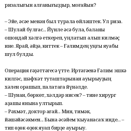
ризалығын алғанһығыҙҙыр, моғайын?
– Эйе, әсәһе менән был турала һөйләштек. Ул риза.
– Шулай булғас... Йүнле әсә булһа, баланы
ошондай хәлгә еткереп, һуңлатып алып килмәҫ
ине. Ярай, әйҙә, киттек – Ғәлимдең һуңғы яуабы
шул булды.
Операция ғәҙәттәгесә үтте. Иртәгәһенә Ғәлим эшкә
килгәс, шәфҡәт туташтарынан ауырыуҙың
хәлен һорашып, палатаға йүнәлде.
– Шунан, бөркөт, хәлдәр нисек? – тине хирург
аҙашы янына ултырып.
– Рәхмәт, доктор ағай... Мин, тимәк,
йәшәйәсәкмен... Бына әсәйем ҡыуанасаҡ инде... –
тип өҙөк-өҙөк яуап бирҙе ауырыу.