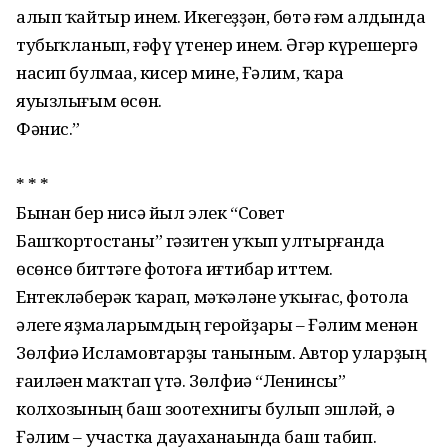
алып ҡайтыр инем. Икегеҙҙән, бөтә ғәм алдында
тубыҡланып, ғәфү үтенер инем. Әгәр күрешергә
насип булмаһа, кисер мине, Ғәлим, ҡара
яуызлығым өсөн.
Фәнис.”
* * *
Бынан бер нисә йыл элек “Совет
Башҡортостаны” гәзитен уҡып ултырғанда
өсөнсө биттәге фотоға иғтибар иттем.
Ентекләберәк ҡарап, мәҡәләне уҡығас, фотола
әлеге яҙмаларымдың геройҙары – Ғәлим менән
Зөлфиә Исламовтарҙы таныным. Автор уларҙың
ғаиләһен маҡтап үтә. Зөлфиә “Ленинсы”
колхозының баш зоотехнигы булып эшләй, ә
Ғәлим – участка дауаханаһында баш табип.