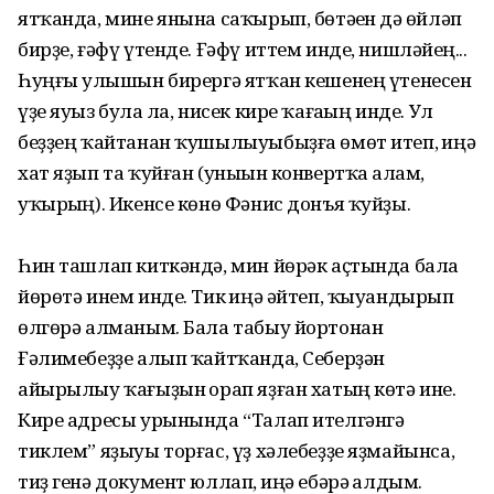
ятҡанда, мине янына саҡырып, бөтәһен дә һөйләп
бирҙе, ғәфү үтенде. Ғәфү иттем инде, нишләйһең...
Һуңғы һулышын бирергә ятҡан кешенең үтенесен
үҙе яуыз булһа ла, нисек кире ҡағаһың инде. Ул
беҙҙең ҡайтанан ҡушылыуыбыҙға өмөт итеп, һиңә
хат яҙып та ҡуйған (уныһын конвертҡа һалам,
уҡырһың). Икенсе көнө Фәнис донъя ҡуйҙы.
Һин ташлап киткәндә, мин йөрәк аҫтында бала
йөрөтә инем инде. Тик һиңә әйтеп, ҡыуандырып
өлгөрә алманым. Бала табыу йортонан
Ғәлимебеҙҙе алып ҡайтҡанда, Себерҙән
айырылыу ҡағыҙын һорап яҙған хатың көтә ине.
Кире адресы урынында “Талап ителгәнгә
тиклем” яҙыуы торғас, үҙ хәлебеҙҙе яҙмайынса,
тиҙ генә документ юллап, һиңә ебәрә һалдым.