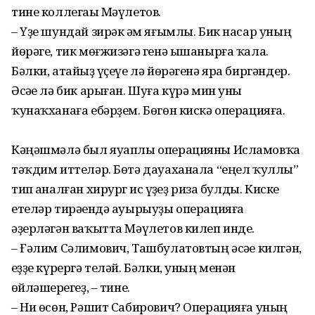
тине коллегаһы Мәүлетов.
– Үҙе шундай зирәк һәм яғымлы. Бик насар уның
йөрәге, тик мөғжизәгә генә ышанырға ҡала.
Бәлки, атайһыҙ үҫеүе лә йөрәгенә яра биргәндер.
Әсәһе лә бик арыған. Шуға күрә мин уны
ҡунаҡханаға ебәрҙем. Бөгөн кискә операцияға.
Кәңәшмәлә был яуаплы операцияны Исламовҡа
тәҡдим иттеләр. Бөтә дауаханала “еңел ҡуллы”
тип һаналған хирург һис һүҙһеҙ риза булды. Киске
етеләр тирәһендә ауырыуҙы операцияға
әҙерләгән ваҡытта Мәүлетов килеп инде.
– Ғәлим Сәлимович, Ташбулатовтың әсәһе килгән,
һеҙҙе күрергә теләй. Бәлки, уның менән
һөйләшерһегеҙ, – тине.
– Ни өсөн, Рәшит Сабирович? Операцияға уның