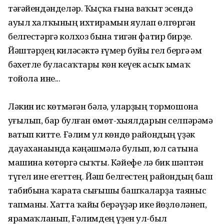
тәғәйендәнделәр. Ҡыҫҡа ғына ваҡыт эсендә
ауыл халҡының ихтирамын яулап өлгөргән
белгестәргә колхоз бына тигән фатир бирҙе.
Йәштәрҙең киләсәктә ғүмер буйы гел бергә һәм
бәхетле буласаҡтары көн кеүек асыҡ һымаҡ
тойола ине...
Ләкин һис көтмәгән бәлә, уларҙың тормошона
һуғылып, бар булған өмөт-хыялдарын селпәрәмә
ватып китте. Ғәлим ул көндө райондың үҙәк
дауаханаһында кәңәшмәлә булып, юл сатына
машина көтөргә сыҡты. Кәйефе лә бик шәптән
түгел ине егеттең. Йәш белгестең райондың баш
табибына ҡарата сығышы башҡаларҙа таяныс
тапманы. Хатта ҡайһы берәүҙәр ике йөҙлөләнеп,
ярамһаҡланып, Ғәлимдең үҙен ул-был