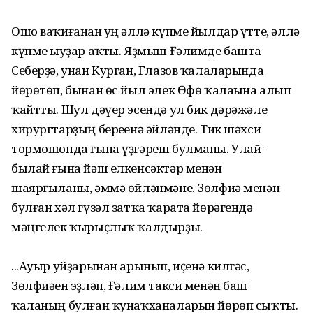
Ошо ваҡиғанан һуң әллә күпме йылдар үтте, әллә
күпме һыуҙар аҡты. Яҙмыш Ғәлимде башта
Себерҙә, унан Курган, Глазов ҡалаларында
йөрөтөп, бынан өс йыл элек Өфө ҡалаһына алып
ҡайтты. Шул дәүер эсендә ул бик дәрәжәле
хирургтарҙың береһенә әйләнде. Тик шәхси
тормошонда ғына үҙгәреш булманы. Улай-
былай ғына йәш елкенсәктәр менән
шаярғыланы, әммә өйләнмәне. Зөлфиә менән
булған хәл гүзәл затҡа ҡарата йөрәгендә
мәңгелек ҡырыҫлыҡ ҡалдырҙы.
...Ауыр уйҙарынан арынып, иҫенә килгәс,
Зөлфиәһен эҙләп, Ғәлим такси менән баш
ҡаланың булған ҡунаҡханаларын йөрөп сыҡты.