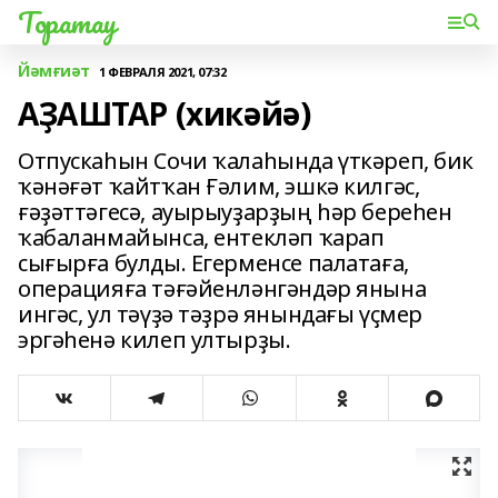
Торатау
Йәмғиәт
1 ФЕВРАЛЯ 2021, 07:32
АҘАШТАР (хикәйә)
Отпускаһын Сочи ҡалаһында үткәреп, бик
ҡәнәғәт ҡайтҡан Ғәлим, эшкә килгәс,
ғәҙәттәгесә, ауырыуҙарҙың һәр береһен
ҡабаланмайынса, ентекләп ҡарап
сығырға булды. Егерменсе палатаға,
операцияға тәғәйенләнгәндәр янына
ингәс, ул тәүҙә тәҙрә янындағы үҫмер
эргәһенә килеп ултырҙы.