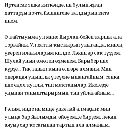
Иртәнсәк эшкә киткәндә, һин булып яҙған
хаттарҙы почта йәшнигенә ҡалдырып китә
инем.
Ә ҡайтыуыма ул мине йырлап-бейеп ҡаршы ала
торғайны. Ул хатты ҡысҡырып уҡығанда, минең
үкереп илағыларым килде. Ләкин һәр саҡ түҙҙем.
Шулай уның өмөтөн өҙмәнем. Барыбер һине
күрҙе... Тик танып ҡына өлгөрә алманы. Мин
операция уңышлы үтеүенә ышанғайным, сөнки
һине еңел ҡуллы, тип маҡтанылар. Икегеҙҙе
һуңынан таныштырырмын, тип уйлағайным...
Ғәлим, инде һин миңә үпкәләй алмаҫһың: мин
улыңа бар йылымды, һөйөүемде бирҙем, ләкин
аяуһыҙ сир ҡосағынан тартып ала алманым.