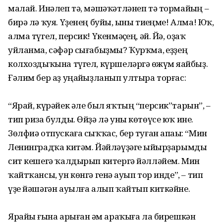
малай. Инәлеп тә, мәшәҡәтләнеп тә тормайһың –
бирә лә ҡуя. Үҙенең буйы, һыны тиһеңме! Алма! Юҡ,
алма түгел, персик! Үкенмәҫһең, әй. Йә, оҙаҡ
уйланма, сәфәр сығабыҙмы? Ҡурҡма, һеҙҙең
колхоздыҡына түгел, күршеләргә һөжүм яһайбыҙ.
Ғәлим бер аҙ уңайһыҙланып ултыра торғас:
“Ярай, күрәйек әле был яҡтың “персик”тарын”, –
тип риза булды. Өйҙә лә уны көтөүсе юҡ ине.
Зөлфиә отпускаға сыҡҡас, бер туған апаһы: “Мин
Ленинградҡа китәм. Йәйләүҙәге һыйырҙарымды
сит кешегә ҡалдырып китергә йәлләйем. Мин
ҡайтҡансы, ун көнгә генә һауып тор инде”, – тип
үҙе йәшәгән ауылға алып ҡайтып киткәйне.
Ярайһы ғына арыған һәм араҡыға ла бирешкән