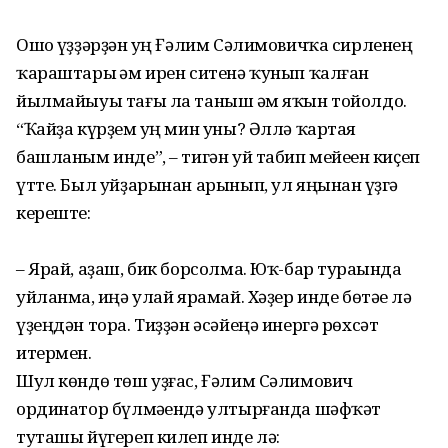
Ошо һүҙҙәрҙән һуң Ғәлим Сәлимовичҡа сирленең
ҡараштары һәм ирен ситенә ҡунып ҡалған
йылмайыуы тағы ла таныш һәм яҡын тойолдо.
“Ҡайҙа күрҙем һуң мин уны? Әллә ҡартая
башланым инде”, – тигән уй табип мейеһен киҫеп
үтте. Был уйҙарынан арынып, ул яңынан һүҙгә
кереште:
– Ярай, аҙаш, бик борсолма. Юҡ-бар тураһында
уйланма, һиңә улай ярамай. Хәҙер инде бөтәһе лә
үҙеңдән тора. Тиҙҙән әсәйеңә инергә рөхсәт
итермен.
Шул көндө төш уҙғас, Ғәлим Сәлимович
ординатор бүлмәһендә ултырғанда шәфҡәт
туташы йүгереп килеп инде лә: