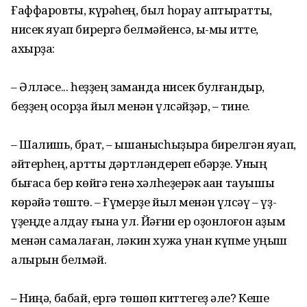
Ғаффаровты, күрәһең, был һорау аптыратты,
нисек яуап бирергә белмәйенсә, ыҡ-мыҡ итте,
ахырҙа:
– Әлләсе... һеҙҙең заманда нисек булғандыр,
беҙҙең осорҙа йыл менән үлсәйҙәр, – тине.
– Шалишь, брат, – ышанысһыҙыраҡ бирелгән яуап,
әйтерһең, ҡартты дәртләндереп ебәрҙе. Уның
бығаса бер көйгә генә хәлһеҙерәк аҡҡан тауышы
көрәйә төштө. – Ғүмерҙе йыл менән үлсәү – үҙ-
үҙеңде алдау ғына ул. Йәғни ер оҙонлоғон аҙым
менән самалаған, ләкин хужа унан күпме уңыш
алырын белмәй.
– Ниңә, бабай, ергә төшөп киттегеҙ әле? Кеше