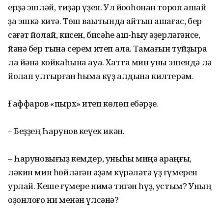
ерҙә эшләй, тиҙәр үҙен. Ул йоҡоһонан тороп ашай
ҙа эшкә китә. Төш ваҡы­тында ҡайтып ашағас, бер
сәғәт йоҡлай, кисен, бисәһе аш-һыу әҙерлә­гәнсе,
йәнә бер тына серем итеп ала. Тамағын туйҙыра
ла йәнә койкаһына ауа. Хатта мин уны эшендә лә
йоҡлап ултырған һымаҡ күҙ алдына килтерәм.
Ғаффаров «пырх» итеп көлөп ебәрҙе.
– Беҙҙең Һарунов кеүек икән.
– Һаруновығыҙ кемдер, уныһы миңә ҡараңғы,
ләкин мин һөйләгән әҙәм күрәләтә үҙ ғүмерен
урлай. Кеше ғүмере нимә тигән һүҙ, ҡустым? Уның
оҙонлоғо ни менән үлсәнә?