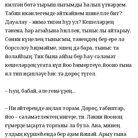
килгән бөтә тырышлығымды һалып үткәрҙем.
Табип икәнлегемде әйткәй­нем шикелле бит?
Дауалау – нимә тигән һүҙ ул? Кешеләрҙең
тәненә, һәр ағза­һына һиллек, тыныслыҡ ҡайтарыу.
Сөнки күңелең тынысмы, тәнеңдең бер ере лә
борсолоу һиҙмәйме, эшең дә бара, тыныс та
йоҡлайһың. Тик бына ҡайһы бер һау-сәләмәт
кешеләрҙең уғата күп йоҡо һимертеүе, йоҡоно ғына
ял тип иҫәпләүе һис тә дөрөҫ түгел.
– Һуң, бабай, әле генә үҙең...
– Ни әйтереңде аңлап торам. Дөрөҫ, табиптар,
йоҡо – сәләмәтлектең нигеҙе, ти. Ләкин йоҡоноң
ғүмерҙе ҡыҫҡарта торғаны ла була. Ана, минең
улдың күршеһендә бер әҙәм йәшәй. Арыу ғына