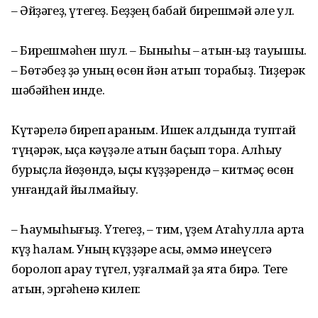
– Әйҙәгеҙ, үтегеҙ. Беҙҙең бабай бирешмәй әле ул.
– Бирешмәһен шул. – Быныһы – ҡатын-ҡыҙ тауышы.
– Бөтәбеҙ ҙә уның өсөн йән атып торабыҙ. Тиҙерәк
шәбәйһен инде.
Күтәрелә биреп ҡараным. Ишек алдында туптай
түңәрәк, ҡыҫҡа кәүҙәле ҡатын баҫып тора. Алһыу
бурыҫлаҡ йөҙөндә, ҡыҫыҡ күҙҙәрендә – китмәҫ өсөн
ҡунғандай йылмайыу.
– Һаумыһығыҙ. Үтегеҙ, – тим, үҙем Атаһулла ҡартҡа
күҙ һалам. Уның күҙҙәре асыҡ, әммә инеүсегә
боролоп ҡарау түгел, ҡуҙғалмай ҙа ята бирә. Теге
ҡатын, эргәһенә килеп: