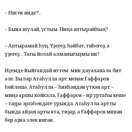
– Нисек инде?..
– Бына шулай, ҡустым. Ниңә апты­райһың?
– Аптырамай һуң. Үҙегеҙ, һәйбәт, тиһегеҙ, ә
үҙегеҙ... Тағы йоҡлай алма­нығыҙмы ни?
Иҫемде йыйғандай иттем: мин дауаханала бит
әле. Былар Атаһулла ҡарт менән Ғаффаров
һөйләшә. Атаһулла – һикһәндән үткән ҡарт –
миңә ҡаршы койкала, Ғаффаров – ир уртаһы кеше
– тәҙрә эргәһендәге урында. Атаһулла ҡартты
бында айҙан артыҡ ята, тиҙәр, ә Ғаффаров минән
бер аҙна элек ингән.