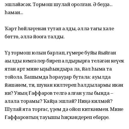
эшләйәсәк. Тормош шулай ҡоролған. Ә беҙҙә...
һаман...
Ҡарт һөйләүенән туҡтап ҡалды, әллә тағы хәле
бөттө, әллә йоҡоға талды.
Үҙ тормош юлын барлап, ғүмере буйы йыйған
аҡылды кемгәлер биреп ҡалдырырға теләгән кеүек
ятҡан ҡарт мине ҡыҙыҡһындыра ла, йәл һымаҡ та
тойола. Башымда һорауҙар бутала: ауылда
йәшәнем, ти, шунан килтереп һалдылармы икән
ни? Уның Ғаффаров телгә алған улы бында –
ҡалала торамы? Ҡайҙа эшләй? Ниңә килмәй?
Шулай ята торғас, үҙем дә ойоп киткәнмен. Мине
Ғаффаровтың тауышы һиҫкәндереп ебәрҙе.