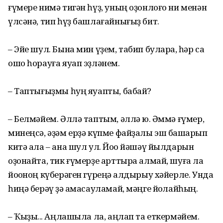
ғүмере нимә тигән һүҙ, уның оҙонлоғо ни менән
үлсәнә, тип һүҙ башлағайнығыҙ бит.
– Эйе шул. Бына мин үҙем, табип булараҡ, һәр саҡ
ошо һорауға яуап эҙләнем.
– Таптығыҙмы һуң яуапты, бабай?
– Белмәйем. Әллә таптым, әллә юҡ. Әммә ғүмер,
минеңсә, әҙәм ерҙә күпме файҙалы эш башҡарып
китә ала – ана шул ул. Йоҡо йәшәү йылдарын
оҙонайта, тик ғүмерҙе арттыра алмай, шуға ла
йоҡоноң күберәген гүреңә ҡалдырыу хәйерле. Унда
һиңә берәү ҙә ҡамасауламай, мәңге йоҡлайһың.
– Ҡыҙыҡ... Аңлашыла ла, аңлап та еткермәйем.