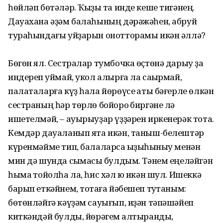
һөйләп бөтәләр. Ҡыҙыҡ та инде кеше тигәнең.
Дауахана әҙәм балаһының дәрәжәһен, абруй
тураһындағы уйҙарын онотторамы икән әллә?
Бөгөн ял. Сестралар тумбочка өҫтөнә дарыу ҙа
индереп ҡуймай, укол алырға ла саҡырмай,
палаталарға күҙ һала йөрөүсе ҡаты бәғерле өлкән
сестраның һәр төрлө бойороҡ биргәне лә
ишетелмәй, – ауырыуҙар үҙҙәрен иркенерәк тота.
Кемдәр дауаланып ята икән, таныш-белештәр
күренмәйме тип, балаларса ҡыҙыҡһыныу менән
мин дә шунда сыҡмаҡсы булдым. Тәнем еңеләйгән
һымаҡ тойолһа ла, һис хәл юҡ икән шул. Ишеккә
барып еткәйнем, тотҡаға йәбешеп туҡтаным:
бөтөнләйгә кәүҙәм сауығып, иҙән тәпәшәйеп
киткәндәй булды, йөрәгем ҡалтыранды,