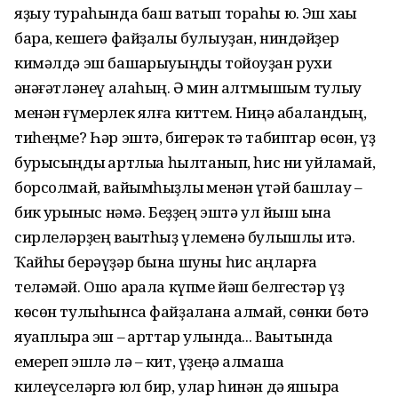
яҙыу тураһында баш ватып тораһы юҡ. Эш хаҡы
бара, кешегә файҙалы булыуҙан, ниндәйҙер
кимәлдә эш башҡарыуыңды тойоуҙан рухи
ҡәнәғәтләнеү алаһың. Ә мин алтмышым тулыу
менән ғүмерлек ялға киттем. Ниңә ҡабаландың,
тиһеңме? Һәр эштә, бигерәк тә табиптар өсөн, үҙ
бурысыңды ҡартлыҡҡа һылтанып, һис ни уйламай,
борсолмай, вайымһыҙлыҡ менән үтәй башлау –
бик ҡурҡыныс нәмә. Беҙҙең эштә ул йыш ҡына
сирлеләрҙең ваҡытһыҙ үлеменә булышлыҡ итә.
Ҡайһы берәүҙәр бына шуны һис аңларға
теләмәй. Ошо арҡала күпме йәш белгестәр үҙ
көсөн тулыһынса файҙалана алмай, сөнки бөтә
яуаплыраҡ эш – ҡарттар ҡулында... Ваҡытында
емереп эшлә лә – кит, үҙеңә алмашҡа
килеүселәргә юл бир, улар һинән дә яҡшыраҡ