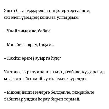
Уның был һүҙҙәренән ниңәлер тертләнем,
сигенеп, үҙемдең койкаға ултырҙым.
– Улай тимә әле, бабай.
– Мин бит – врач, һиҙәм...
– Ҡайһы ерегеҙ ауырта һуң?
Ул тоноҡ, сырхау ҡарашын миңә төбәне, күҙҙәрендә
мыҫҡыллы йылмайыу ғәләмәте күренде:
– Минең йәштәгеләргә белдекле, тәжрибәле
табиптар ундай һорау биреп тормай.