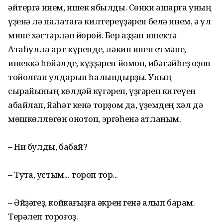
әйтергә инем, ишек ябылды. Сөнки ашарға уның
үҙенә лә палатаға килтереүҙәрен белә инем, ә ул
мине хәстәрләп йөрөй. Бер аҙҙан ишектә
Атаһулла ҡарт күренде, ләкин инеп етмәне,
ишеккә һөйәлде, күҙҙәрен йомоп, ибәтәйһеҙ оҙон
тойолған ҡулдарын һалындырҙы. Уның
сырайының көлдәй күгәреп, үҙгәреп китеүен
абайлап, йәһәт кенә торҙом да, үҙемдең хәл дә
мөшкөллөгөн онотоп, эргәһенә атланым.
– Ни булды, бабай?
– Туҡта, ҡустым... тороп тор...
– Әйҙәгеҙ, койкағыҙға әкрен генә алып барам.
Терәлеп тороғоҙ.