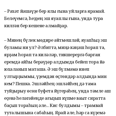
– Рәхәт йәшәүҙе бер яҡлы ғына уйларға ярамай.
Белеүемсә, һеҙҙең эш яуаплы ғына, унда тура
килгән бер кешене алмайҙар.
– Минең бүлек мөдире әйтмешләй, яуапһыҙ эш
буламы ни ул? Әлбиттә, миңә кәңәш һорап та,
ярҙам һорап та киләләр, тикшерергә барған
еремдә ҡайһы берәүҙәр алдымда бейеп тора йә
юхаланып маташа. Ә эш бүлмәмә инеп
ултырҙыммы, үҙемдән өҫтөндәр алдында мин
кем? Пешка. Эшләйһең-эшләйһең дә тамаҡ
туйҙырыу өсөн буфетҡа йүгерәһең, унда тәмле аш
еҫенә һеләгәйеңде ағыҙып күпме ваҡыт сиратта
баҫып тораһың әле... Кис булдымы – трамвай
туҡталышына сабаһың. Ярай әле, һәр саҡ күҙемә