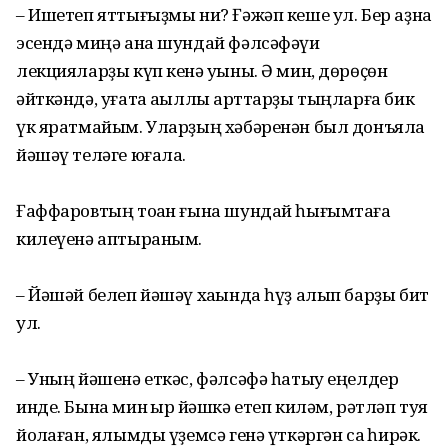
– Ишетеп яттығыҙмы ни? Ғәжәп кеше ул. Бер аҙна
эсендә миңә ана шундай фәлсәфәүи
лекцияларҙы күп кенә уҡыны. Ә мин, дөрөҫөн
әйткәндә, уғата аҡыллы ҡарттарҙы тыңларға бик
үк яратмайым. Уларҙың хәбәренән был донъяла
йәшәү теләге юғала.
Ғаффаровтың тоҡан ғына шундай һығымтаға
килеүенә аптыраным.
– Йәшәй белеп йәшәү хаҡында һүҙ алып барҙы бит
ул.
– Уның йәшенә еткәс, фәлсәфә һатыу еңелдер
инде. Бына мин ҡырҡ йәшкә етеп киләм, рәтләп туя
йоҡлаған, ялымды үҙемсә генә үткәргән саҡ һирәк.