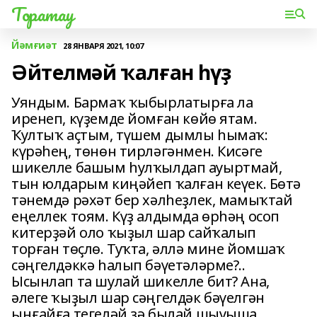
Торатау
Йәмғиәт
28 ЯНВАРЯ 2021, 10:07
Әйтелмәй ҡалған һүҙ
Уяндым. Бармаҡ ҡыбырлатырға ла
иренеп, күҙемде йомған көйө ятам.
Ҡултыҡ аҫтым, түшем дымлы һымаҡ:
күрәһең, төнөн тирләгәнмен. Кисәге
шикелле башым һулҡылдап ауыртмай,
тын юлдарым киңәйеп ҡалған кеүек. Бөтә
тәнемдә рәхәт бер хәлһеҙлек, мамыҡтай
еңеллек тоям. Күҙ алдымда өрһәң осоп
китерҙәй оло ҡыҙыл шар сайҡалып
торған төҫлө. Туҡта, әллә мине йомшаҡ
сәңгелдәккә һалып бәүе­тәләрме?..
Ысынлап та шулай шикелле бит? Ана,
әлеге ҡыҙыл шар сәңгелдәк бәүел­гән
ыңғайға тегеләй ҙә былай шыуыша.