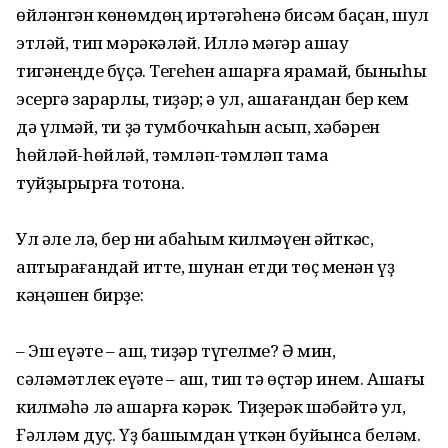
өйләнгән көнөмдөң иртәгәһенә бисәм баҫҡан, шул
этләй, тип мәрәкәләй. Иллә мәгәр ашау
тигәнеңде бүҫә. Тегеһен ашарға ярамай, быныһы
эсергә зарарлы, тиҙәр; ә ул, ашағандан бер кем
дә үлмәй, ти ҙә тумбочкаһын асып, хәбәрен
һөйләй-һөйләй, тәмләп-тәмләп тамаҡ
туйҙырырға тотона.
Ул әле лә, бер ни ҡабаһым килмәүен әйткәс,
аптырағандай итте, шунан етди төҫ менән үҙ
кәңәшен бирҙе:
– Эш ҡеүәте – аш, тиҙәр түгелме? Ә мин,
сәләмәтлек ҡеүәте – аш, тип тә өҫтәр инем. Ашағы
килмәһә лә ашарға кәрәк. Тиҙерәк шәбәйтә ул,
Ғәлләм дуҫ. Үҙ башымдан үткән буйынса беләм.