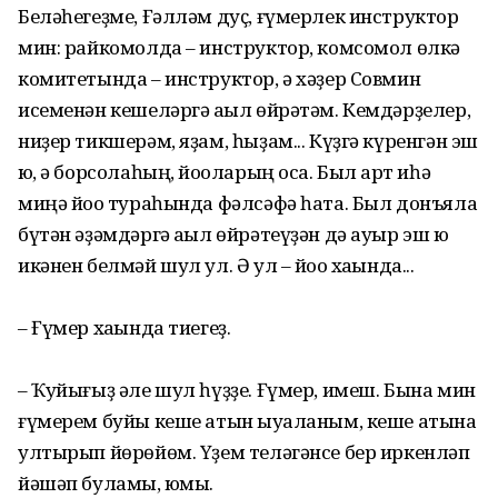
Беләһегеҙме, Ғәлләм дуҫ, ғүмерлек инструктор
мин: райкомолда – инструктор, комсомол өлкә
комитетында – инструктор, ә хәҙер Совмин
исеменән кешеләргә аҡыл өйрәтәм. Кемдәрҙелер,
ниҙер тикшерәм, яҙам, һыҙам... Күҙгә күренгән эш
юҡ, ә борсолаһың, йоҡоларың оса. Был ҡарт иһә
миңә йоҡо тураһында фәлсәфә һата. Был донъяла
бүтән әҙәмдәргә аҡыл өйрәтеүҙән дә ауыр эш юҡ
икәнен белмәй шул ул. Ә ул – йоҡо хаҡында...
– Ғүмер хаҡында тиегеҙ.
– Ҡуйығыҙ әле шул һүҙҙе. Ғүмер, имеш. Бына мин
ғүмерем буйы кеше атын ҡыуаланым, кеше атына
ултырып йөрөйөм. Үҙем теләгәнсе бер иркенләп
йәшәп буламы, юҡмы.