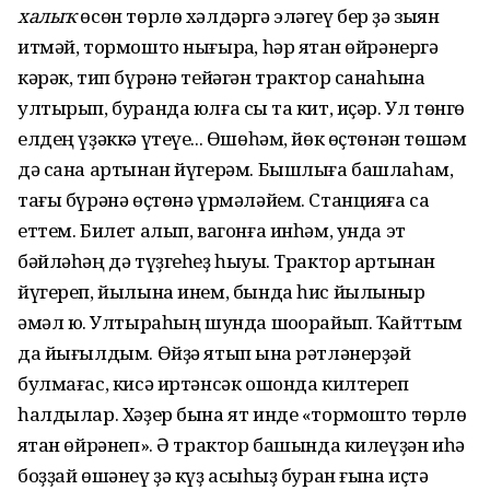
халыҡ
өсөн төрлө хәлдәргә эләгеү бер ҙә зыян
итмәй, тормошто нығыраҡ, һәр яҡтан өйрәнергә
кәрәк, тип бүрәнә тейәгән трактор санаһына
ултырып, буранда юлға сыҡ та кит, иҫәр. Ул төнгө
елдең үҙәккә үтеүе... Өшөһәм, йөк өҫтөнән төшәм
дә сана артынан йүгерәм. Бышлыға башлаһам,
тағы бүрәнә өҫтөнә үрмәләйем. Станцияға саҡ
еттем. Билет алып, вагонға инһәм, унда эт
бәйләһәң дә түҙгеһеҙ һыуыҡ. Трактор артынан
йүгереп, йылына инем, бында һис йылыныр
әмәл юҡ. Ултыраһың шунда шоҡорайып. Ҡайттым
да йығылдым. Өйҙә ятып ҡына рәтләнерҙәй
булмағас, кисә иртәнсәк ошонда килтереп
һалдылар. Хәҙер бына ят инде «тормошто төрлө
яҡтан өйрәнеп». Ә трактор башында килеүҙән иһә
боҙҙай өшәнеү ҙә күҙ асҡыһыҙ буран ғына иҫтә