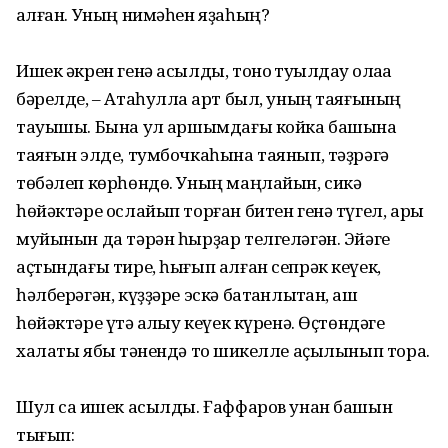
ҡалған. Уның нимәһен яҙаһың?
Ишек әкрен генә асылды, тоноҡ туҡылдау ҡолаҡҡа
бәрелде, – Атаһулла ҡарт был, уның таяғының
тауышы. Бына ул ҡаршымдағы койка башына
таяғын элде, тумбочкаһына таянып, тәҙрәгә
төбәлеп көрһөндө. Уның маңлайын, сикә
һөйәктәре ослайып торған битен генә түгел, арыҡ
муйынын да тәрән һырҙар телгеләгән. Эйәге
аҫтындағы тире, һығып алған сепрәк кеүек,
һәлберәгән, күҙҙәре эскә батҡанлыҡтан, ҡаш
һөйәктәре үтә ҡалҡыу кеүек күренә. Өҫтөндәге
халаты ябыҡ тәнендә тоҡ шикелле аҫылынып тора.
Шул саҡ ишек асылды. Ғаффаров унан башын
тығып: