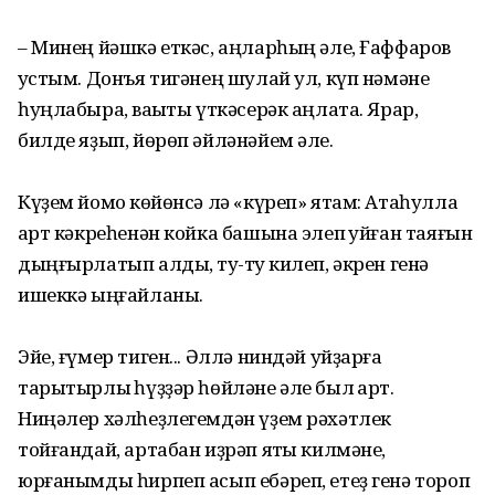
– Минең йәшкә еткәс, аңларһың әле, Ғаффаров
ҡустым. Донъя тигәнең шулай ул, күп нәмәне
һуңлабыраҡ, ваҡыты үткәсерәк аңлата. Ярар,
билде яҙып, йөрөп әйләнәйем әле.
Күҙем йомоҡ көйөнсә лә «күреп» ятам: Атаһулла
ҡарт кәкреһенән койка башына элеп ҡуйған таяғын
дыңғырлатып алды, туҡ-туҡ килеп, әкрен генә
ишеккә ыңғайланы.
Эйе, ғүмер тиген... Әллә ниндәй уйҙарға
тарытырлыҡ һүҙҙәр һөйләне әле был ҡарт.
Ниңәлер хәлһеҙлегемдән үҙем рәхәтлек
тойғандай, артабан иҙрәп ятҡы килмәне,
юрғанымды һирпеп асып ебәреп, етеҙ генә тороп