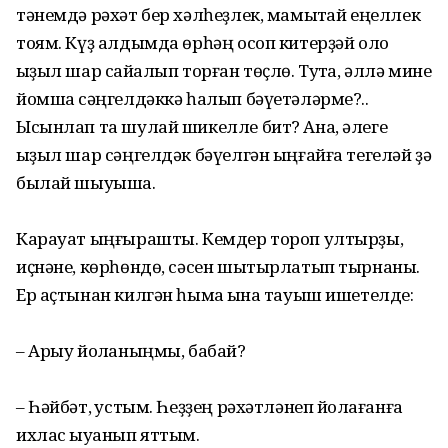
тәнемдә рәхәт бер хәлһеҙлек, мамыҡтай еңеллек
тоям. Күҙ алдымда өрһәң осоп китерҙәй оло
ҡыҙыл шар сайҡалып торған төҫлө. Туҡта, әллә мине
йомшаҡ сәңгелдәккә һалып бәүе­тәләрме?..
Ысынлап та шулай шикелле бит? Ана, әлеге
ҡыҙыл шар сәңгелдәк бәүел­гән ыңғайға тегеләй ҙә
былай шыуыша.
Карауат ыңғырашты. Кемдер тороп ултырҙы,
иҫнәне, көрһөндө, сәсен шытырлатып тырнаны.
Ер аҫтынан килгән һымаҡ ҡына тауыш ишетелде:
– Арыу йоҡланыңмы, бабай?
– Һәйбәт, ҡустым. Һеҙҙең рәхәтлә­неп йоҡлағанға
ихлас ҡыуанып яттым.