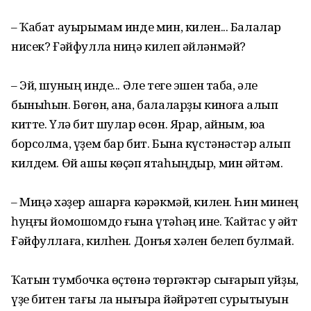
– Ҡабат ауырымам инде мин, килен... Балалар
нисек? Ғәйфулла ниңә килеп әйләнмәй?
– Эй, шуның инде... Әле теге эшен таба, әле
быныһын. Бөгөн, ана, балаларҙы киноға алып
китте. Үлә бит шулар өсөн. Ярар, ҡайным, юҡҡа
борсолма, үҙем бар бит. Бына күстәнәстәр алып
килдем. Өй ашы көҫәп ятаһыңдыр, мин әйтәм.
– Миңә хәҙер ашарға кәрәкмәй, килен. Һин минең
һуңғы йомошомдо ғына үтәһәң ине. Ҡайтҡас уҡ әйт
Ғәйфуллаға, килһен. Донъя хәлен белеп булмай.
Ҡатын тумбочка өҫтөнә төргәктәр сығарып ҡуйҙы,
үҙе битен тағы ла нығыраҡ йәйрәтеп сурытыуын