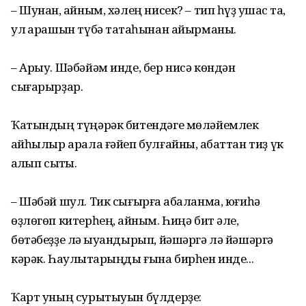
– Шунан, ҡайным, хәлең нисек? – тип һүҙ ҡушҡас та,
ул ҡарашын түбә таҡтаһынан айырманы.
– Арыу. Шәбәйәм инде, бер нисә көндән
сығарырҙар.
Ҡатындың түңәрәк битендәге мөләйемлек
ҡайһылыр арала ғәйеп булғайны, ҡабаттан тиҙ үк
ҡалҡып сыҡты.
– Шәбәй шул. Тик сығырға ҡабаланма, юғиһә
өҙлөгөп китерһең, ҡайным. Һиңә бит әле,
бөтәбеҙҙе лә ҡыуандырып, йәшәргә лә йәшәргә
кәрәк. Һаулыҡтарыңды ғына бирһен инде...
Ҡарт уның сурытыуын бүлдерҙе: