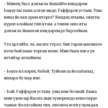
– Минең был донъяла йәшәйһе көн­дәрем
һанаулы ғына ҡалған инде, Ғаф­фаров ҡустым. Уны
ниңә йоҡлап әрәм итергә? Көндөҙ яҡтыны, ҡояшты
күреп ҡалайым тип ятам, ә төнөн ошо яҡты
донъяла йәшәгән көндәремде барлайым.
Үтә ҡартайһа ла, аҡылға теүәл, бик тәрән мәғәнәле
итеп һөйләшә торған кеше. Мин быға кисә үк
иғтибар иткәйнем.
– Һеҙгә ял кәрәк, бабай. Туйғансы йоҡлаһағыҙ,
яҡшыраҡ булыр ине.
– Һәй, Ғаффаров ҡустым, уны кем белмәй. Бына
мин үҙем ҡырҡ йылға яҡын ғүмеремде кешеләрҙе
тыныс йоҡлатайым тип, ошоноң өсөн ҡулым­дан