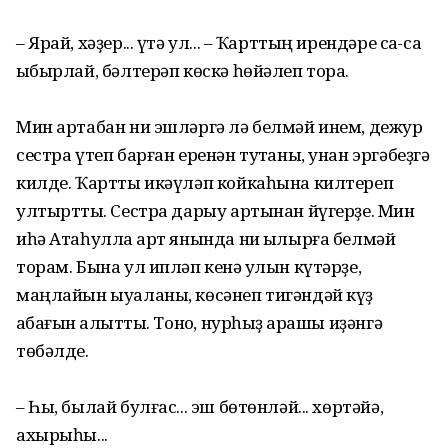
– Ярай, хәҙер... үтә ул... – Ҡарттың ирендәре саҡ-саҡ
ҡыбырлай, бәлтерәп көскә һөйәлеп тора.
Мин артабан ни эшләргә лә белмәй инем, дежур
сестра үтеп барған еренән туҡтаны, унан эргәбеҙгә
килде. Ҡартты икәүләп койкаһына килтереп
ултырт­тыҡ. Сестра дарыу артынан йүгерҙе. Мин
иһә Атаһулла ҡарт янында ни ҡылырға белмәй
торам. Бына ул ипләп кенә ҡулын күтәрҙе,
маңлайын ыуаланы, көсәнеп тигәндәй күҙ
ҡабағын ҡал­ҡытты. Тоноҡ, нурһыҙ ҡарашы иҙәнгә
төбәлде.
– Һы, былай булғас... эш бөтөнләй... хөртәйә,
ахырыһы...