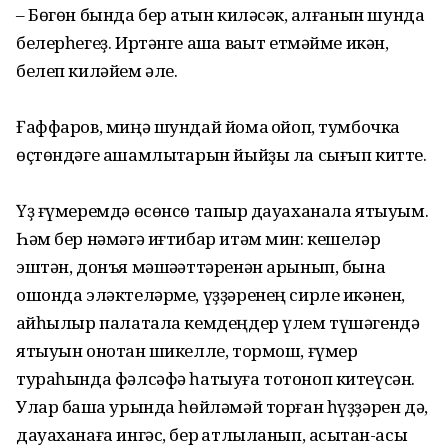
– Бөгөн бында бер ҡатын киләсәк, ҡалғанын шунда
белерһегеҙ. Иртәнге ашҡа ваҡыт етмәйме икән,
белеп киләйем әле.
Ғаффаров, миңә шундай йомаҡ ҡойоп, тумбочка
өҫтөндәге ашамлыҡтарын йыйҙы ла сығып китте.
Үҙ ғүмеремдә өсөнсө тапҡыр дауаханала ятыуым.
Һәм бер нәмәгә иғтибар итәм мин: кешеләр
эштән, донъя мәшәҡәттәренән арынып, бына
ошонда эләктеләрме, үҙҙәренең сирле икәнен,
ҡайһылыр палатала кемдеңдер үлем түшәгендә
ятыуын онотҡан шикелле, тормош, ғүмер
тураһында фәлсәфә һатыуға тотоноп китеүсән.
Улар башҡа урында һөйләмәй торған һүҙҙәрен дә,
дауаханаға ингәс, бер ҡатлыланып, асыҡтан-асыҡ