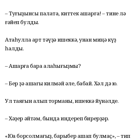
– Туғыҙынсы палата, киттек ашарға! – тине лә
ғәйеп булды.
Атаһулла ҡарт тәүҙә ишеккә, унан миңә күҙ
һалды.
– Ашарға бара алаһығыҙмы?
– Бер ҙә ашағы килмәй әле, бабай. Хәл дә юҡ.
Ул таяғын алып торманы, ишеккә йүнәлде.
– Хәҙер әйтәм, бында индереп бирерҙәр.
«Юҡҡа борсолмағыҙ, барыбер ашап булмаҫ», – тип