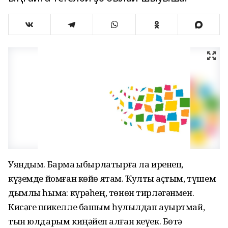
Уяндым. Бармаҡ ҡыбырлатырға ла иренеп,
күҙемде йомған көйө ятам. Ҡултыҡ аҫтым, түшем
дымлы һымаҡ: күрәһең, төнөн тирләгәнмен.
Кисәге шикелле башым һулҡылдап ауыртмай,
тын юлдарым киңәйеп ҡалған кеүек. Бөтә