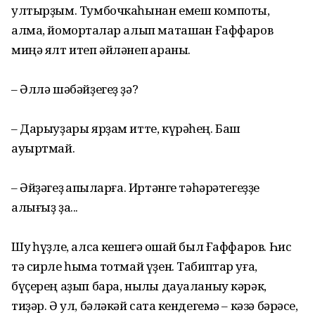
ултырҙым. Тумбочкаһынан емеш компоты,
алма, йомортҡалар алып маташҡан Ғаффаров
миңә ялт итеп әйләнеп ҡараны.
– Әллә шәбәйҙегеҙ ҙә?
– Дарыуҙары ярҙам итте, күрәһең. Баш
ауыртмай.
– Әйҙәгеҙ ҡапҡыларға. Иртәнге тә­һәрәтегеҙҙе
алығыҙ ҙа...
Шуҡ һүҙле, алсаҡ кешегә оҡшай был Ғаффаров. Һис
тә сирле һымаҡ тотмай үҙен. Табиптар уға,
бүҫерең аҙып бара, ныҡлы дауаланыу кәрәк,
тиҙәр. Ә ул, бәләкәй саҡта кендегемә – кәзә бәрәсе,