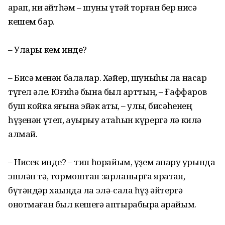
ҡарап, ни әйтһәм – шуны үтәй торған бер нисә
кешем бар.
– Улары кем инде?
– Бисә менән балалар. Хәйер, шуны­һы ла насар
түгел әле. Юғиһә бына был ҡарттың, – Ғаффаров
буш койка яғына эйәк ҡаҡты, – улы, бисәһенең
һүҙенән үтеп, ауырыу атаһын күрергә лә килә
алмай.
– Нисек инде? – тип һорайым, үҙем апаруҡ урында
эшләп тә, тормоштан зарланырға яратҡан,
бүтәндәр хаҡында ла элә-сала һүҙ әйтергә
онотмаған был кешегә аптырабыраҡ ҡарайым.