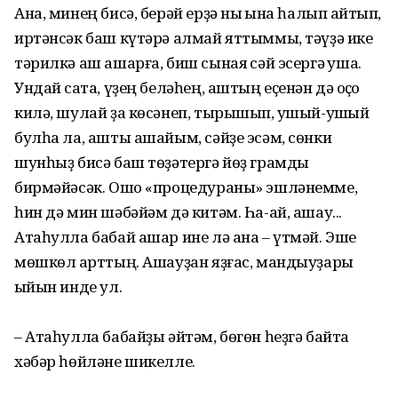
Ана, минең бисә, берәй ерҙә ныҡ ҡына һалып ҡайтып,
иртәнсәк баш күтәрә алмай яттыммы, тәүҙә ике
тәрилкә аш ашарға, биш сынаяҡ сәй эсергә ҡуша.
Ундай саҡта, үҙең беләһең, аштың еҫенән дә ҡоҫҡо
килә, шулай ҙа көсәнеп, тырышып, уҡшый-уҡшый
булһа ла, ашты ашайым, сәйҙе эсәм, сөнки
шунһыҙ бисә баш төҙәтергә йөҙ грамды
бирмәйәсәк. Ошо «процедураны» эшләнемме,
һин дә мин шәбәйәм дә китәм. Һа-ай, ашау...
Атаһулла бабай ашар ине лә ана – үтмәй. Эше
мөшкөл ҡарттың. Ашауҙан яҙғас, мандыуҙары
ҡыйын инде ул.
– Атаһулла бабайҙы әйтәм, бөгөн һеҙгә байтаҡ
хәбәр һөйләне шикелле.