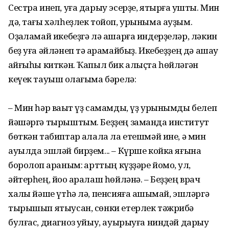
Сестра инеп, уға дарыу эсерҙе, ятырға ҡушты. Мин
дә, тағы хәлһеҙлек тойоп, урыныма ауҙым.
Оҙаҡламай икебеҙгә лә ашарға индерҙеләр, ләкин
беҙ уға әйләнеп тә ҡарамайбыҙ. Икебеҙҙең дә ашау
ҡайғыһы киткән. Ҡапыл бик алыҫта һөйләгән
кеүек тауыш ҡолағыма бәрелә:
– Мин һәр ваҡыт үҙ самамды, үҙ урынымды белеп
йәшәргә тырыштым. Беҙҙең заманда институт
бөткән табиптар ҡалала ла етешмәй ине, ә мин
ауылда эшләй бирҙем... – Күрше койка яғына
боролоп ҡараным: ҡарттың күҙҙәре йомоҡ, ул,
әйтерһең, йоҡо аралаш һөйләнә. – Беҙҙең врач
халҡы йәше үтһә лә, пенсияға ашыҡмай, эшләргә
тырышып ятыусан, сөнки етерлек тәжрибә
булғас, диагноз ҡуйыу, ауырыуға ниндәй дарыу