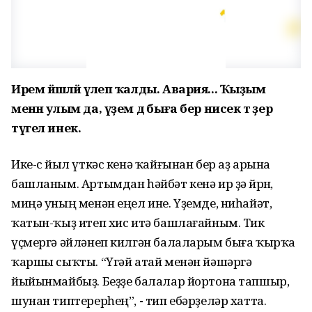
Ирем йәшләй үлеп ҡалды. Авария... Ҡыҙым
менән улым да, үҙем дә быға бер нисек тә әҙер
түгел инек.
Ике-өс йыл үткәс кенә ҡайғынан бер аҙ арына
башланым. Артымдан һәйбәт кенә ир ҙә йөрөнө,
миңә уның менән еңел ине. Үҙемде, ниһайәт,
ҡатын-ҡыҙ итеп хис итә башлағайным. Тик
үҫмергә әйләнеп килгән балаларым быға ҡырҡа
ҡаршы сыҡты. “Үгәй атай менән йәшәргә
йыйынмайбыҙ. Беҙҙе балалар йортона тапшыр,
шунан типтерерһең”,
-
тип ебәрҙеләр хатта.