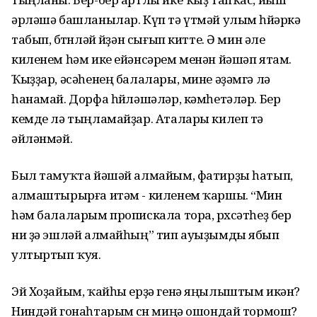
әрләшә башланылар. Күп тә үтмәй улым һөйәркә
табып, бөтөнләй өйҙән сығып китте. Ә мин әле
киленем һәм ике ейәнсәрем менән йәшәп ятам.
Ҡыҙҙар, әсәһенең балалары, мине әҙәмгә лә
һанамай. Дорфа һөйләшәләр, кәмһетәләр. Бер
кемде лә тыңламайҙар. Аталары килеп тә
әйләнмәй.
Был тамуҡта йәшәй алмайым, фатирҙы һатып,
алмаштырырға итәм - киленем ҡаршы. “Мин
һәм балаларым пропискала тора, рөхсәтһеҙ бер
ни ҙә эшләй алмайһың” тип ауыҙымды ябып
ултыртып ҡуя.
Эй Хоҙайым, ҡайһы ерҙә генә яңылыштым икән?
Ниндәй гонаһтарым өсөн миңә ошондай тормош?