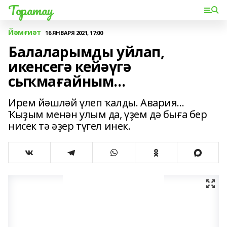
Торатау
Йәмғиәт
16 ЯНВАРЯ 2021, 17:00
Балаларымды уйлап,
икенсегә кейәүгә
сыҡмағайным...
Ирем йәшләй үлеп ҡалды. Авария...
Ҡыҙым менән улым да, үҙем дә быға бер
нисек тә әҙер түгел инек.