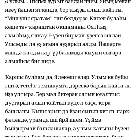
Ә улым... Төпсөгөмә ҙур өмөт бағлай инем. Уның менән
икәү йәшәп ятҡанда, бер ҡыҙҙы алып ҡайтты.
“Мин уны яратам” тип белдерҙе. Килен булаһы
кеше тәү ҡараштан оҡшаманы. Оятһыҙ,
аҡылһыҙ, ялҡау. Һүҙен бирмәй, үҙенсә эшләй.
Улымды ла үҙ яғына ауҙарып алды. Йәшәргә
миндә ҡалдылар, үҙ баламды ҡыуып сығара
алмайым бит инде.
Ҡаршы булһам да, өйләнештеләр. Улым көнө буйы
эштә, тегеһе техникумға дәрескә барып ҡайта ла
өйҙә ултыра. Бер мәл бигерәк оятын юғалтты:
дуҫтарын алып ҡайтып күңел-сафа ҡора
башланы. Ҡыштарын да өйҙән сығып китеп, парк-
фәләндә, урамда өшөп йөрөй инем. Үҙ өйөмә
һыйҙырмай башланылар, ә улым ҡатыны һүҙен
тыңланы. Бер-бер артлы ике ҡыҙ тапҡас, йыш