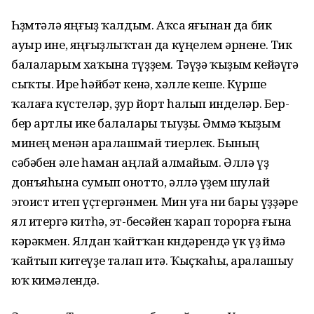
Һөҙөмтәлә яңғыҙ ҡалдым. Аҡса яғынан да бик
ауыр ине, яңғыҙлыҡтан да күңелем әрнене. Тик
балаларым хаҡына түҙҙем. Тәүҙә ҡыҙым кейәүгә
сыҡты. Ире һәйбәт кенә, хәлле кеше. Күрше
ҡалаға күстеләр, ҙур йорт һалып инделәр. Бер-
бер артлы ике балалары тыуҙы. Әммә ҡыҙым
минең менән аралашмай тиерлек. Бының
сәбәбен әле һаман аңлай алмайым. Әллә үҙ
донъяһына сумып онотто, әллә үҙем шулай
эгоист итеп үҫтергәнмен. Мин уға ни бары үҙҙәре
ял итергә китһә, эт-бесәйен ҡарап торорға ғына
кәрәкмен. Ялдан ҡайтҡан көндәрендә үк үҙ өйөмә
ҡайтып китеүҙе талап итә. Ҡыҫҡаһы, аралашыу
юҡ кимәлендә.