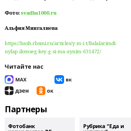
Фото:
svadba1000.ru
Альфия Мингалиева
https://bash.rbsmi.ru/articles/y-m-i-t/Balalarimdi-
uylap-ikenseg-key-g-si-ma-aynim-631472/
Читайте нас
Партнеры
Фотобанк
Рубрика "Еда и