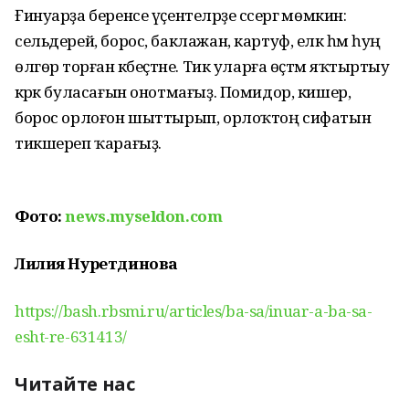
Ғинуарҙа беренсе үҫентеләрҙе сәсергә мөмкин:
сельдерей, борос, баклажан, картуф, еләк һәм һуң
өлгөрә торған кәбеҫтәне. Тик уларға өҫтәмә яҡтыртыу
кәрәк буласағын онотмағыҙ. Помидор, кишер,
борос орлоғон шыттырып, орлоҡтоң сифатын
тикшереп ҡарағыҙ.
Фото:
news.myseldon.com
Лилия Нуретдинова
https://bash.rbsmi.ru/articles/ba-sa/inuar-a-ba-sa-
esht-re-631413/
Читайте нас