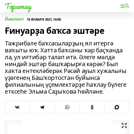
Торатау
Йәмғиәт
15 ЯНВАРЯ 2021, 16:00
Ғинуарҙа баҡса эштәре
Тәжрибәле баҡсасыларҙың ял итергә
ваҡыты юҡ. Хатта баҡсаны ҡар баҫҡанда
ла, ул иғтибар талап итә. Әлеге мәлдә
ниндәй эштәр башҡарырға кәрәк? Был
хаҡта ентекләберәк Рәсәй ауыл хужалығы
үҙәгенең Башҡортостан буйынса
филиалының үҫемлектәрҙе һаҡлау бүлеге
етксеһе Эльма Саҙыҡова һөйләне.