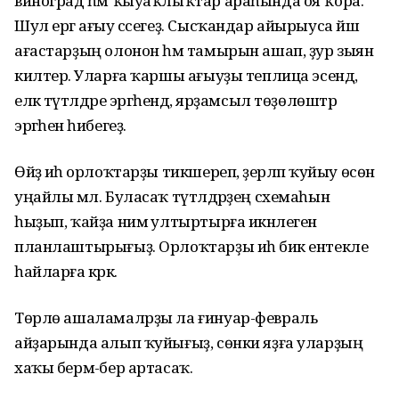
виноград һәм ҡыуаҡлыҡтар араһында оя ҡора.
Шул ергә ағыу сәсегеҙ. Сысҡандар айырыуса йәш
ағастарҙың олонон һәм тамырын ашап, ҙур зыян
килтерә. Уларға ҡаршы ағыуҙы теплица эсендә,
еләк түтәлдәре эргәһендә, ярҙамсыл төҙөлөштәр
эргәһенә һибегеҙ.
Өйҙә иһә орлоҡтарҙы тикшереп, әҙерләп ҡуйыу өсөн
уңайлы мәл. Буласаҡ түтәлдәрҙең схемаһын
һыҙып, ҡайҙа нимә ултыртырға икәнлеген
планлаштырығыҙ. Орлоҡтарҙы иһә бик ентекле
һайларға кәрәк.
Төрлө ашаламалрҙы ла ғинуар-февраль
айҙарында алып ҡуйығыҙ, сөнки яҙға уларҙың
хаҡы бермә-бер артасаҡ.