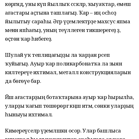
көрәгәндә, уны күп йыллыҡ сәскәләр, ҡыуаҡтар, емеш
ағастары аҫтына ташлағыҙ. Ҡар – иң осһоҙ
йылытыу сараһы. Әгәр үҫемлектәрҙе махсус япма
менән япһағыҙ, уның теүәллеген тикшерегеҙ ҙә,
өҫтөнә ҡар һибегеҙ.
Шулай уҡ теплицағыҙҙы ла ҡарҙан әрсеп
ҡуйығыҙ. Ауыр ҡар поликарбонатҡа ла зыян
килтереүе ихтимал, металл конструкцияларын
да бөгөүе бар.
Йәш ағастарҙың ботаҡтарына ауыр ҡар һырылһа,
уларҙы ҡағып төшөрөргә кәңәш итәм, сөнки уларҙың
һыныуы ихтимал.
Кимереүселәр әүҙемләшкән осор. Улар башлыса