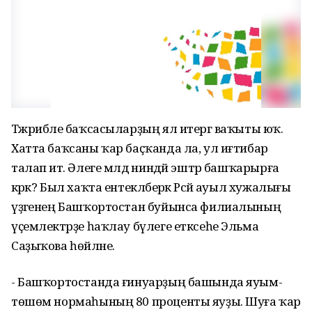
Тәжрибәле баҡсасыларҙың ял итергә ваҡыты юҡ.
Хатта баҡсаны ҡар баҫҡанда ла, ул иғтибар
талап итә. Әлеге мәлдә ниндәй эштәр башҡарырға
кәрәк? Был хаҡта ентекләберәк Рәсәй ауыл хужалығы
үҙәгенең Башҡортостан буйынса филиалының
үҫемлектәрҙе һаҡлау бүлеге етксеһе Эльма
Саҙыҡова һөйләне.
- Башҡортостанда ғинуарҙың башында яуым-
төшөм нормаһының 80 проценты яуҙы. Шуға ҡар