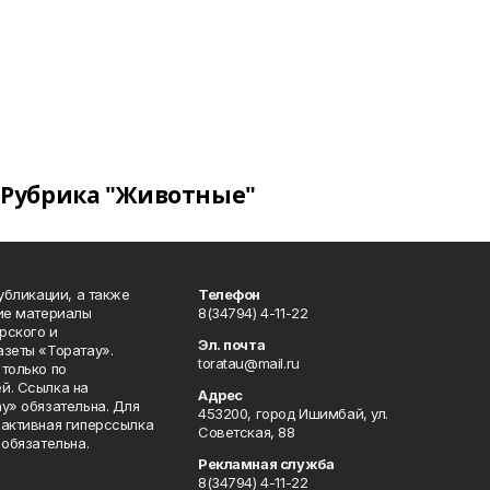
Рубрика "Животные"
публикации, а также
Телефон
кие материалы
8(34794) 4-11-22
рского и
Эл. почта
азеты «Торатау».
toratau@mail.ru
только по
й. Ссылка на
Адрес
у» обязательна. Для
453200, город Ишимбай, ул.
 активная гиперссылка
Советская, 88
 обязательна.
Рекламная служба
8(34794) 4-11-22