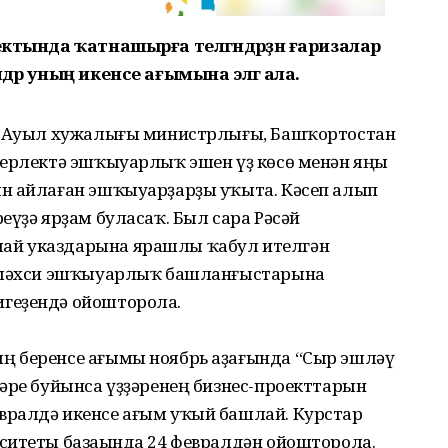
ектында ҡатнашырға теләгәндәрҙән ғаризалар
дәр уның икенсе ағымына эләгә ала.
ан Ауыл хужалығы министрлығы, Башҡортостан
берлектә эшҡыуарлыҡ эшен үҙ көсө менән яңы
 һайлаған эшҡыуарҙарҙы уҡыта. Кәсеп алып
еүҙә ярҙам буласаҡ. Был сара Рәсәй
ай указдарына ярашлы ҡабул ителгән
м шәхси эшҡыуарлыҡ башланғыстарына
геҙендә ойошторола.
ң беренсе ағымы ноябрь аҙағында “Сыр эшләү
әре буйынса үҙҙәренең бизнес-проекттарын
вралдә икенсе ағым уҡый башлай. Курстар
ситеты базаһында 24 февралдән ойошторола.