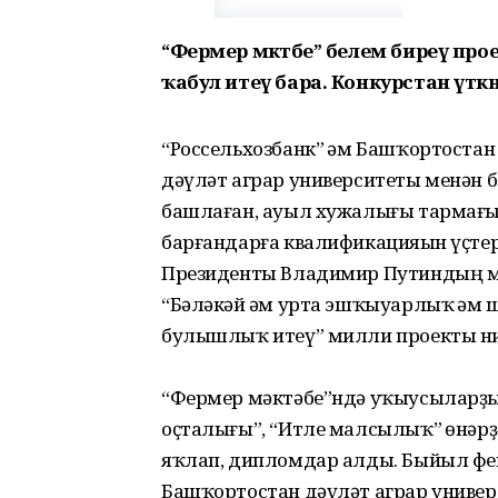
“Фермер мәктәбе” белем биреү про
ҡабул итеү бара. Конкурстан үткән
“Россельхозбанк” һәм Башҡортост
дәүләт аграр университеты менән 
башлаған, ауыл хужалығы тармағын
барғандарға квалификацияһын үҫтер
Президенты Владимир Путиндың м
“Бәләкәй һәм урта эшҡыуарлыҡ һә
булышлыҡ итеү” милли проекты ни
“Фермер мәктәбе”ндә уҡыусыларҙы
оҫталығы”, “Итле малсылыҡ” һөнәрҙ
яҡлап, дипломдар алды. Быйыл фе
Башҡортостан дәүләт аграр универ