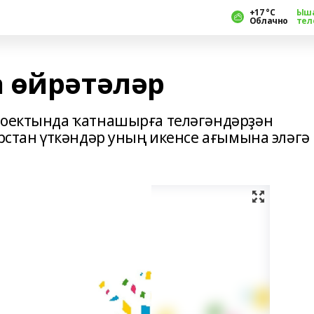
+17 °С
Ыш
Облачно
тел
 өйрәтәләр
проектында ҡатнашырға теләгәндәрҙән
урстан үткәндәр уның икенсе ағымына эләгә