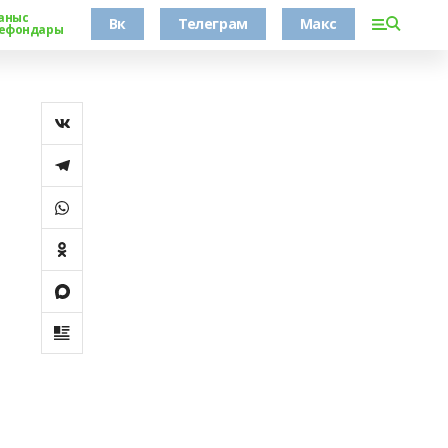
аныс
Вк
Телеграм
Макс
ефондары