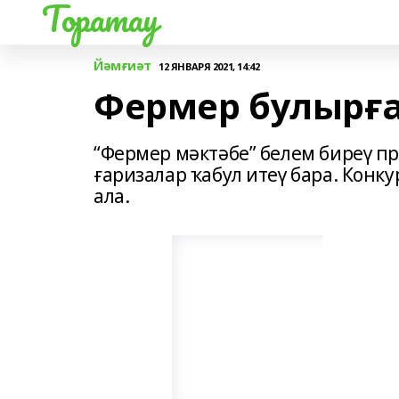
Торатау
Йәмғиәт
12 ЯНВАРЯ 2021, 14:42
Фермер булырға
“Фермер мәктәбе” белем биреү 
ғаризалар ҡабул итеү бара. Конк
ала.