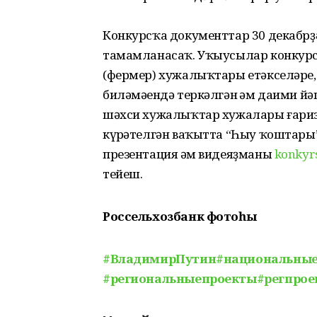
Конкурсҡа документтар 30 декабрҙ
тамамланасаҡ. Уҡыусылар конкурс 
(фермер) хужалыҡтары етәкселәре
биләмәһендә теркәлгән һәм даими йә
шәхси хужалыҡтар хужалары ғариза
күрһәтелгән ваҡытта “Һыу ҡоштары”
презентация һәм видеяҙманы
konkyr
тейеш.
Россельхозбанк фотоһы
#ВладимирПутин
#национальны
#региональныепроекты
#регпрое