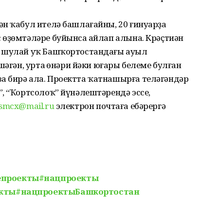
ән ҡабул ителә башлағайны, 20 ғинуарҙа
һөҙөмтәләре буйынса һайлап алына. Крәҫтиән
, шулай уҡ Башҡортостандағы ауыл
шәгән, урта һөнәри йәки юғары белеме булған
 бирә ала. Проектта ҡатнашырға теләгәндәр
, “Ҡортсолоҡ” йүнәлештәрендә эссе,
smcx@mail.ru
электрон почтаға ебәрергә
епроекты
#нацпроекты
кты
#нацпроектыБашкортостан