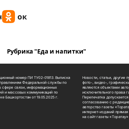
Рубрика "Еда и напитки"
ционный номер ПИ ТУ02-01813. Выписка
Новости, статьи, другие 
Управлением Федеральной службы по
фото-, видео-, графичес
в сфере связи, информационных
являются объектами авто
ий и массовых коммуникаций по
исключительного права г
ке Башкортостан от 19.05.2025 г.
Перепечатка допускается 
согласованию с редакцие
авторство газеты «Тората
интернет-изданий прямая
на сайт газеты «Торатау»