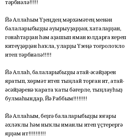
тәрбиәлә!!!!!
Йә Аллаһым Үҙеңдең мәрхәмәтең менән
балаларыбыҙҙы ауырыуҙарҙан, хаталарҙан,
гонаһтарҙан һәм аҙашып яман юлдарға кереп
китеүҙәрҙән һаҡла, уларҙы Үзеңә тоғролоҡло
итеп тәрбиәлә!!!!!
Йә Аллаһ, балаларыбыҙҙы атай-әсәйҙәрен
яратып, хөрмәт итеп тыңлай торған ит, атай-
әсәйҙәренә ҡарата ҡаты бәғерле, тыңлауһыҙ
булмаһындар, Йә Раббым!!!!!!!!
Йә Аллаһым, беҙгә балаларыбыҙҙы юғары
әхләҡлы һәм ныҡлы иманлы итеп үҫтерергә
ярҙам ит!!!!!!!!!!