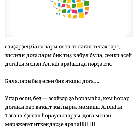
Әсәйҙәрҙең балалары өсөн теләгән теләктәре,
ҡылған доғалары бик тиҙ ҡабул була, сөнки әсәй
доғаһы менән Аллаһ араһында пәрҙә юҡ.
Балаларыбыҙ өсөн бик яҡшы доға….
Улар өсөн, беҙ — әсәйҙәр ҙә һорамаһа, кем һорар,
доғаны һәр ваҡыт ҡылырға мөмкин. Аллаһы
Тәғәлә Үҙенән һораусыларҙы, доға менән
мөрәжәғәт иткәндәрҙе ярата!!!!!!!!!