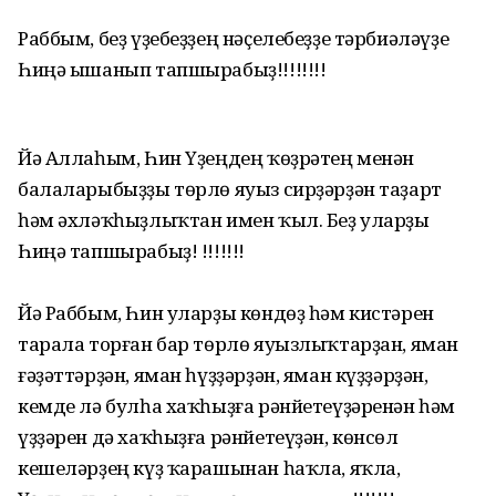
Раббым, беҙ үҙебеҙҙең нәҫелебеҙҙе тәрбиәләүҙе
Һиңә ышанып тапшырабыҙ!!!!!!!!
Йә Аллаһым, Һин Үҙеңдең ҡөҙрәтең менән
балаларыбыҙҙы төрлө яуыз сирҙәрҙән таҙарт
һәм әхләҡһыҙлыҡтан имен ҡыл. Беҙ уларҙы
Һиңә тапшырабыҙ! !!!!!!!
Йә Раббым, Һин уларҙы көндөҙ һәм кистәрен
тарала торған бар төрлө яуызлыҡтарҙан, яман
ғәҙәттәрҙән, яман һүҙҙәрҙән, яман күҙҙәрҙән,
кемде лә булһа хаҡһыҙға рәнйетеүҙәренән һәм
үҙҙәрен дә хаҡһыҙға рәнйетеүҙән, көнсөл
кешеләрҙең күҙ ҡарашынан һаҡла, яҡла,