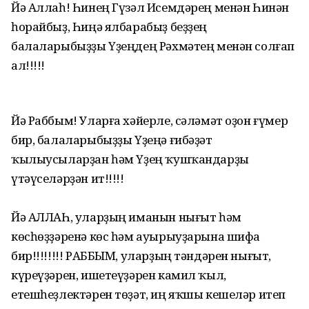
Йә Аллаһ! Һинең Гүзәл Исемдәрең менән Һинән
һорайбыҙ, Һиңә ялбарабыҙ беҙҙең
балаларыбыҙҙы Үҙеңдең Рәхмәтең менән солғап
ал!!!!!
Йә Раббым! Уларға хәйерле, сәләмәт оҙон ғүмер
бир, балаларыбыҙҙы Үҙеңә ғибәҙәт
ҡылыусыларҙан һәм Үҙең ҡушҡандарҙы
үтәүселәрҙән ит!!!!!
Йә АЛЛАҺ, уларҙың иманын нығыт һәм
көсһөҙҙәренә көс һәм ауырыуҙарына шифа
бир!!!!!!!! РАББЫМ, уларҙың тәндәрен нығыт,
күреүҙәрен, ишетеүҙәрен камил ҡыл,
етешһеҙлектәрен төҙәт, иң яҡшы кешеләр итеп