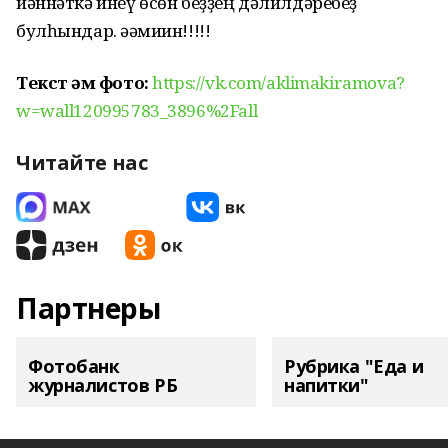
йәннәткә инеү өсөн беҙҙең дәлилдәребеҙ
булһындар. Әəəмиин!!!!!
Текст һәм фото:
https://vk.com/aklimakiramova?
w=wall120995783_3896%2Fall
Читайте нас
Партнеры
Фотобанк
Рубрика "Еда и
журналистов РБ
напитки"