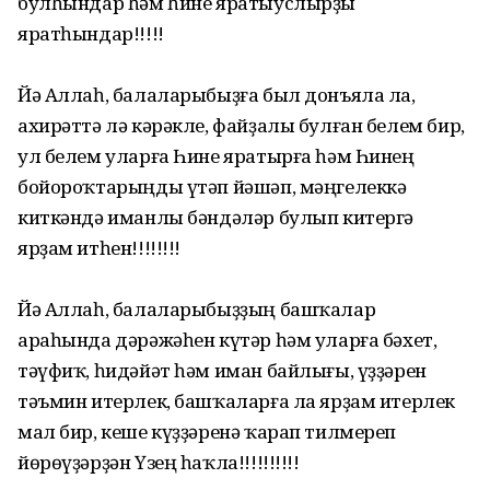
булһындар һәм һине яратыуслырҙы
яратһындар!!!!!
Йә Аллаһ, балаларыбыҙға был донъяла ла,
ахирәттә лә кәрәкле, файҙалы булған белем бир,
ул белем уларға Һине яратырға һәм Һинең
бойороҡтарыңды үтәп йәшәп, мәңгелеккә
киткәндә иманлы бәндәләр булып китергә
ярҙам итһен!!!!!!!!
Йә Аллаһ, балаларыбыҙҙың башҡалар
араһында дәрәжәһен күтәр һәм уларға бәхет,
тәүфиҡ, һидәйәт һәм иман байлығы, үҙҙәрен
тәъмин итерлек, башҡаларға ла ярҙам итерлек
мал бир, кеше күҙҙәренә ҡарап тилмереп
йөрөүҙәрҙән Үзең һаҡла!!!!!!!!!!