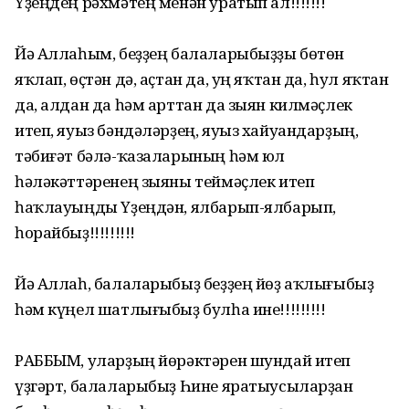
Үҙеңдең рәхмәтең менән уратып ал!!!!!!!
Йә Аллаһым, беҙҙең балаларыбыҙҙы бөтөн
яҡлап, өҫтән дә, аҫтан да, уң яҡтан да, һул яҡтан
да, алдан да һәм арттан да зыян килмәҫлек
итеп, яуыз бәндәләрҙең, яуыз хайуандарҙың,
тәбиғәт бәлә-ҡазаларының һәм юл
һәләкәттәренең зыяны теймәҫлек итеп
һаҡлауыңды Үҙеңдән, ялбарып-ялбарып,
һорайбыҙ!!!!!!!!!
Йә Аллаһ, балаларыбыҙ беҙҙең йөҙ аҡлығыбыҙ
һәм күңел шатлығыбыҙ булһа ине!!!!!!!!!
РАББЫМ, уларҙың йөрәктәрен шундай итеп
үҙгәрт, балаларыбыҙ Һине яратыусыларҙан