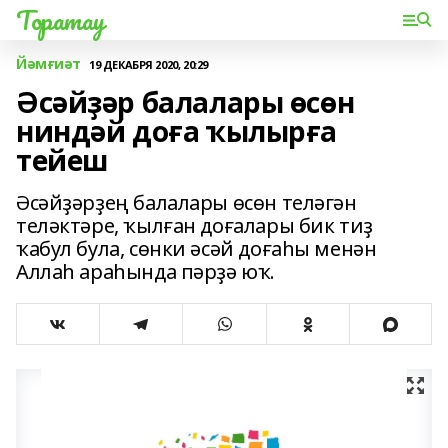
Торатау
Йәмғиәт
19 ДЕКАБРЯ 2020, 20:29
Әсәйҙәр балалары өсөн
ниндәй доға ҡылырға
тейеш
Әсәйҙәрҙең балалары өсөн теләгән
теләктәре, ҡылған доғалары бик тиҙ
ҡабул була, сөнки әсәй доғаһы менән
Аллаһ араһында пәрҙә юҡ.