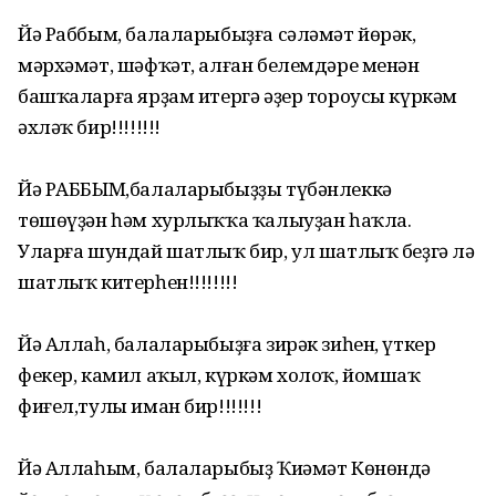
Йә Раббым, балаларыбыҙға сәләмәт йөрәк,
мәрхәмәт, шәфҡәт, алған белемдәре менән
башҡаларға ярҙам итергә әҙер тороусы күркәм
әхләҡ бир!!!!!!!!
Йә РАББЫМ,балаларыбыҙҙы түбәнлеккә
төшөүҙән һәм хурлыҡҡа ҡалыуҙан һаҡла.
Уларға шундай шатлыҡ бир, ул шатлыҡ беҙгә лә
шатлыҡ китерһен!!!!!!!!
Йә Аллаһ, балаларыбыҙға зирәк зиһен, үткер
фекер, камил аҡыл, күркәм холоҡ, йомшаҡ
фиғел,тулы иман бир!!!!!!!
Йә Аллаһым, балаларыбыҙ Ҡиәмәт Көнөндә