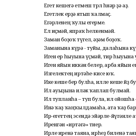
Егет кешегә етмеш төрлө һөнәр ҙә аҙ.
Егетлек ерҙә ятып ҡалмаҫ.
Егәрленең ҡулы егерме.
Ел иҫмәй, япраҡ һелкенмәй.
Заман боҙоҡ түгел, әҙәм боҙоҡ.
Заманына күрә - туйы, далаһына күр
Иген ер һыуына үҫмәй, тир һыуына ү
Иген яйын иккән белер, арба яйын е
Изгелектең иртәһе-кисе юҡ.
Ике кеше бер булһа, илле кеше йөҙ б
Ил ауыҙына иләк ҡаплап булмай.
Ил тупланһа – туп була, ил ойошһа 
Инә ҡаҙ ҡаңҡылдамаһа, ата ҡаҙ ба
Ир-егеттең эсендә эйәрле-йүгәнле а
Иренгән «иртәгә» тиер.
Ирле иренә таяна, ирһеҙ биленә тая