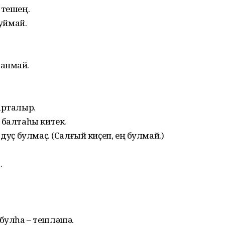
 тешең.
туймай.
ланмай.
арталыр.
 балтаһы китек.
дуҫ булмаҫ. (Салғый киҫеп, ең булмай.)
.
булһа – тешләшә.