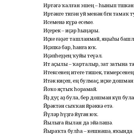
Иртәгә ҡалған эшең – һынып төшкән
Иртәнге тигән уй менән бөгөн тамаҡ 
Исеменә күрә есеме.
Иҫерек – иҫәр һыңары.
Иҫке ғәҙәт ташланмай, яңыһы баш
Иҫәпкә бар, һанға юҡ.
Иҫәпһеҙҙең ҡуйы теүәл.
Ит аҫылы – ҡарталыр, зат затына т
Итексенең итеге тишек, тимерсенең
Итәк киҫеп, ең булмаҫ, иҫке дошман 
Йоҡо яҫтыҡ һорамай.
Йөҙ дуҫ аҙ була, бер дошман күп була
Йөрәктән сыҡҡан йөрәккә етә.
Йүләр һүҙгә йүгән юҡ.
Йылыға йылан да эйәләшә.
Йыраҡта булһа – кешнәшә, яҡында 