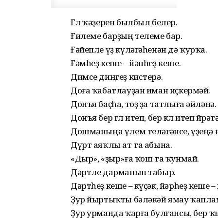
Гөл ҡәҙерен былбыл белер.
Ғилеме барҙың телеме бар.
Ғәйепле үҙ күләгәһенән дә ҡурҡа.
Ғәмһеҙ кеше – йәнһеҙ кеше.
Димсе диңгеҙ кистерә.
Доға ҡабатлауҙан иман иҫкермәй.
Донъя баҫһа, тоҙ ҙа татлыға әйләнә.
Донъя бер гөл итеп, бер көл итеп өйрәтә
Дошманыңа үлем теләгәнсе, үҙеңә ғ
Дүрт аяҡлы ат та абына.
«Дыр», «ҙыр»ға ҡош та ҡунмай.
Дәртле дарманын табыр.
Дәртһеҙ кеше – күҫәк, йәрһеҙ кеше –
Ҙур йыртыҡты бәләкәй ямау ҡапла
Ҙур урманда ҡарға булғансы, бер 