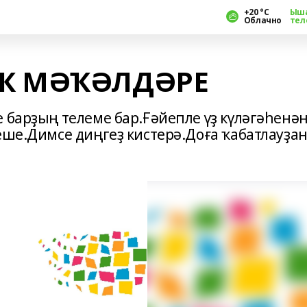
+20 °С
Ыш
Облачно
тел
Ҡ МӘҠӘЛДӘРЕ
 барҙың телеме бар.Ғәйепле үҙ күләгәһенә
еше.Димсе диңгеҙ кистерә.Доға ҡабатлауҙа