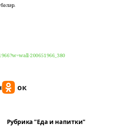
бәләр.
651966?w=wall-200651966_380
Рубрика "Еда и напитки"