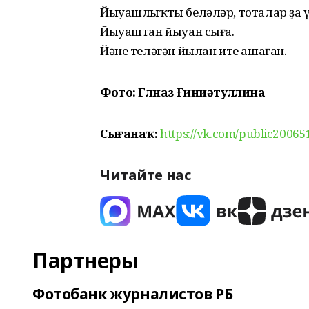
Йыуашлыҡты беләләр, тоталар ҙа ү
Йыуаштан йыуан сыға.
Йәне теләгән йылан ите ашаған.
Фото: Гөлназ Ғиниәтуллина
Сығанаҡ:
https://vk.com/public200
Читайте нас
Партнеры
Фотобанк журналистов РБ