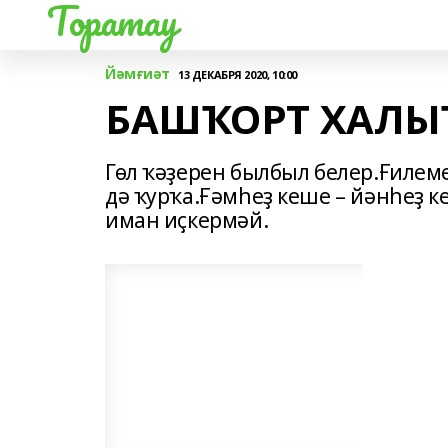
Торатау
Йәмғиәт
13 ДЕКАБРЯ 2020, 10:00
БАШҠОРТ ХАЛЫ
Гөл ҡәҙерен былбыл белер.Ғилеме
дә ҡурҡа.Ғәмһеҙ кеше – йәнһеҙ к
иман иҫкермәй.