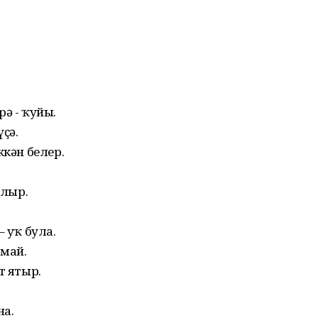
ә - ҡуйы.
ҫә.
ккән белер.
улыр.
– уҡ була.
рмай.
т ятыр.
на.