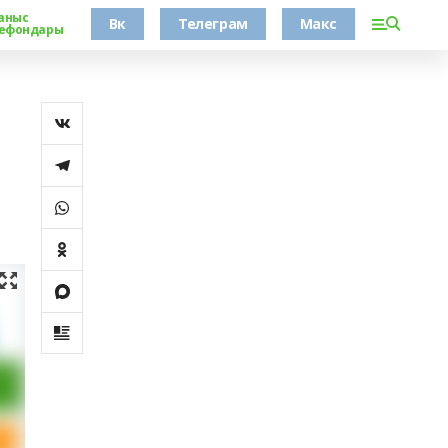
аныс
Вк
Телеграм
Макс
ефондары
н
н