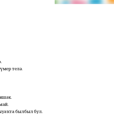
.
үмер телә.
 ишәк.
май.
ҡыуаҡта былбыл бул.