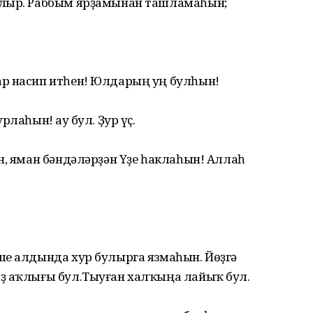
улыр. Раббым ярҙамынан ташламаһын;
ар насип итһен! Юлдарың уң булһын!
лаһын! Һау бул. Ҙур үҫ.
н, яман бәндәләрҙән Үҙе һаклаһын! Аллаһ
ше алдында хур булырга язмаһын. Йөҙгә
ҙ аҡлығы бул.Тыуған халҡыңа лайыҡ бул.