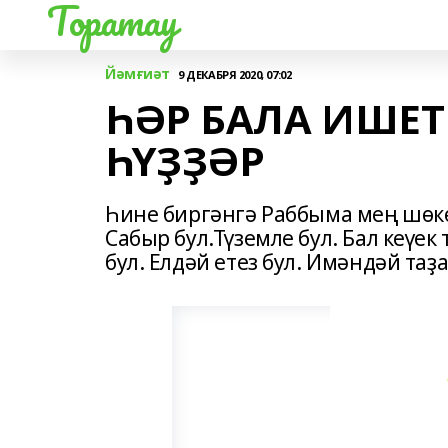
Торатау
Йәмғиәт
9 ДЕКАБРЯ 2020, 07:02
ҺӘР БАЛА ИШЕТ
ҺҮҘҘӘР
Һине биргәнгә Раббыма мең шөкө
Сабыр бул.Түземле бул. Бал кеүек
бул. Елдәй етез бул. Имәндәй таҙ