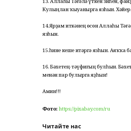
13. Аллаһы Тәғәлә үткен зиһен, фа
Кулыңлан ҡыуанырга язһын. Хәйерл
14.Ярҙам иткәнең өсөн Аллаһы Тәғә
язһын.
15.һине кеше итәргә язһын. Аяҡҡа 
16. Бәхетең-тәүфиғың булһын. Бәхе
менән пар булырга яҙһын!
Амин!!!
Фото:
https://pixabay.com/ru
Читайте нас