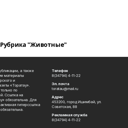
Рубрика "Животные"
публикации, а также
Телефон
кие материалы
8(34794) 4-11-22
рского и
Эл. почта
азеты «Торатау».
toratau@mail.ru
только по
й. Ссылка на
Адрес
у» обязательна. Для
453200, город Ишимбай, ул.
 активная гиперссылка
Советская, 88
 обязательна.
Рекламная служба
8(34794) 4-11-22