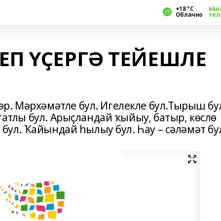
+18 °С
Ыш
Облачно
тел
ЕП ҮҪЕРГӘ ТЕЙЕШЛЕ
р. Мәрхәмәтле бул. Игелекле бул.Тырыш бу
 татлы бул. Арыҫландай ҡыйыу, батыр, көслө
а бул. Ҡайындай һылыу бул. Һау – сәләмәт бу