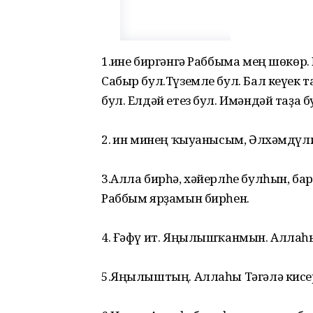
1.Һине биргәнгә Раббыма мең шөкөр
Сабыр бул.Түземле бул. Бал кеүек 
бул. Елдәй етез бул. Имәндәй таҙа б
2. Һин минең ҡыуанысым, Әлхәмдүл
3.Алла бирһә, хәйерлһе булһын, б
Раббым ярҙамын бирһен.
4. Ғәфү ит. Яңылышҡанмын. Аллаһы
5.Яңылыштың. Аллаһы Тәгәлә кисер