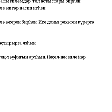
йҙалы ғилемдәр, тел асҡыстары бирһен.
е эштәр насип итһен.
лә әжерен бирһен. Ике донья рәхәтен күрергә
баҫтырырга язһын.
тең-тәүфиғың артһын. Нәҫел-нәсепле йәр