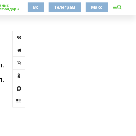
аныс
Вк
Телеграм
Макс
ефондары
л.
л!