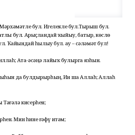
. Мәрхәмәтле бул. Игелекле бул.Тырыш бул.
татлы бул. Арыҫландай ҡыйыу, батыр, көслө
ул. Ҡайындай һылыу бул. Һау – сәләмәт бул!
иллаһ; Ата-әсәңә лайыҡ булырга язһын.
арыһын да булдырырһың, Ин ша Аллаһ; Аллаһ
 Тәғәлә кисерһен;
һен. Мин һине ғәфү итәм;