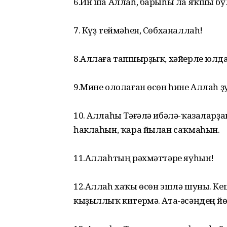
6.Ин ша Аллаһ, барыһы ла яҡшы б
7. Күҙ теймәһен, Сөбханаллаһ!
8.Аллаға тапшырҙыҡ, хәйерле юлд
9.Мине ололаған өсөн һине Аллаһ ҙур
10. Аллаһы Тәғәлә ибәлә-ҡазаларҙа
һаклаһын, ҡара йылан саҡмаһын.
11.Аллаһтың рәхмәттәре яуһын!
12.Аллаһ хаҡы өсөн эшлә шуны. Ке
кыҙыллыҡ китермә. Ата-әсәңдең йө