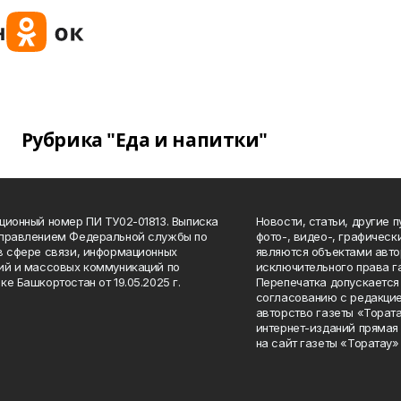
Рубрика "Еда и напитки"
ционный номер ПИ ТУ02-01813. Выписка
Новости, статьи, другие 
Управлением Федеральной службы по
фото-, видео-, графичес
в сфере связи, информационных
являются объектами авто
ий и массовых коммуникаций по
исключительного права г
ке Башкортостан от 19.05.2025 г.
Перепечатка допускается 
согласованию с редакцие
авторство газеты «Тората
интернет-изданий прямая
на сайт газеты «Торатау»