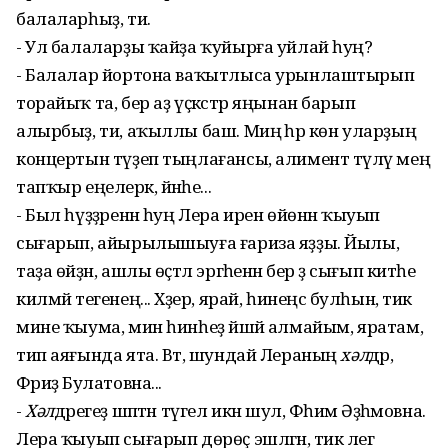
балаларһыҙ, ти.
- Ул балаларҙы ҡайҙа ҡуйырға уйлай һуң?
- Балалар йортона ваҡытлыса урынлаштырып
торайыҡ та, бер аҙ үҫкәстәр яңынан барып
алырбыҙ, ти, аҡыллы баш. Миңә һәр көн уларҙың
концертын түҙеп тыңлағансы, алимент түләү мең
тапҡыр еңелерәк, йәнәһе...
- Был һүҙҙәренән һуң Лера ирен өйөнән ҡыуып
сығарып, айырылышыуға ғариза яҙҙы. Йылы,
таҙа өйҙән, ашлы өҫтәл эргәһенән бер ҙә сығып китәһе
килмәй тегенең... Хәҙер, ярай, һинеңсә булһын, тик
мине ҡыума, мин һинһеҙ йәшәй алмайым, яратам,
тип аяғында ята. Вәт, шундай Лераның
хәл
дәр,
Фәриҙә Булатовна...
-
Хәл
дәрегеҙ шәптән түгел икән шул, Фәһимә Әҙһәмовна.
Лера ҡыуып сығарып дөрөҫ эшләгән, тик әлегә