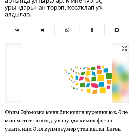
артында ултыралар. Мине күргәс,
урындарынан тороп, ҡосаҡлап уҡ
алдылар.
Фәһимә Әҙһәмовна менән бик күптән күрешкән юҡ. Әле
мин мәктәптә эшләгәндә, ул шунда химия фәненән
уҡыта ине. Әллә күпме ғүмер үтеп киткән. Бөгөн