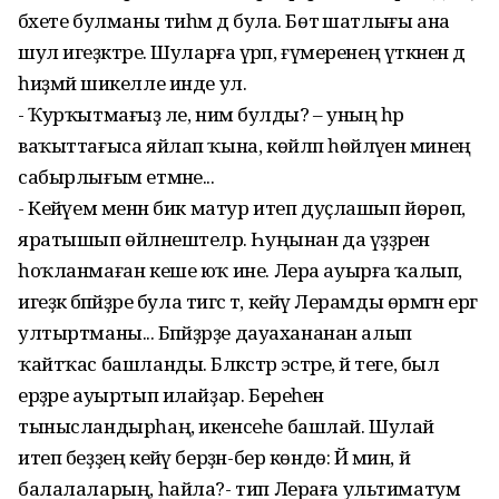
бәхете булманы тиһәм дә була. Бөтә шатлығы ана
шул игеҙәктәре. Шуларға әүрәп, ғүмеренең үткәнен дә
һиҙмәй шикелле инде ул.
- Ҡурҡытмағыҙ әле, нимә булды? – уның һәр
ваҡыттағыса яйлап ҡына, көйләп һөйләүенә минең
сабырлығым етмәне...
- Кейәүем менән бик матур итеп дуҫлашып йөрөп,
яратышып өйләнештеләр. Һуңынан да үҙҙәренә
һоҡланмаған кеше юҡ ине. Лера ауырға ҡалып,
игеҙәк бәпәйҙәре була тигәс тә, кейәү Лерамды өрмәгән ергә
ултыртманы... Бәпәйҙәрҙе дауахананан алып
ҡайтҡас башланды. Бәләкәстәр эстәре, йә теге, был
ерҙәре ауыртып илайҙар. Береһен
тынысландырһаң, икенсеһе башлай. Шулай
итеп беҙҙең кейәү берҙән-бер көндө: Йә мин, йә
балалаларың, һайла?- тип Лераға ультиматум