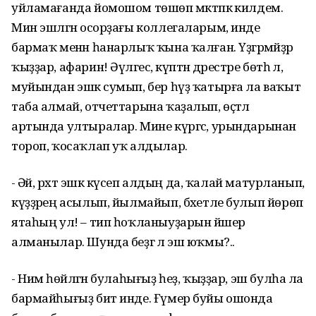
уйламағанда йомошом төшөп мәктәпкә килдем.
Мин эшләгән осорҙағы коллегаларым, инде
бармаҡ менән һанарлыҡ ҡына ҡалған. Үҙгәрмәйҙәр
ҡыҙҙар, афарин! Әүәлгесә, күптән дәрестәре бөтһә лә,
муйындан эшкә сумып, бер һүҙ ҡатырға ла ваҡыт
таба алмай, отчеттарына ҡаҙалып, өҫтәл
артында ултыралар. Мине күргәс, урындарынан
тороп, ҡосаҡлап уҡ алдылар.
- Әәәәй, рәхәт эшкә күсеп алдың да, ҡалай матурланып,
күҙҙәрең асылып, йылмайып, бәхетле булып йөрөп
ятаһың ул! – тип һоҡланыуҙарын йәшерә
алманылар. Шунда беҙгә лә эш юҡмы?..
- Нимә һөйләгән булаһығыҙ һеҙ, ҡыҙҙар, эш булһа ла
бармайһығыҙ бит инде. Ғүмер буйы ошонда