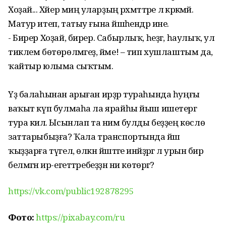
Хоҙай... Хәйер миңә уларҙың рәхмәттәре лә кәрәкмәй.
Матур итеп, татыу ғына йәшәһендәр ине.
- Бирер Хоҙай, бирер. Сабырлыҡ, һеҙгә, һаулыҡ, ул
тиклем бөтөрөлмәгеҙ, йәме! – тип хушлаштым да,
ҡайтыр юлыма сыҡтым.
Үҙ балаһынан арыған ирҙәр тураһында һуңғы
ваҡыт күп булмаһа ла ярайһы йыш ишетергә
тура килә. Ысынлап та нимә булды беҙҙең көслө
заттарыбыҙға? Ҡала транспортында йәш
ҡыҙҙарға түгел, өлкән йәштәге инәйҙәргә лә урын бирә
белмәгән ир-егеттәребеҙҙән ни көтөргә?
https://vk.com/public192878295
Фото:
https://pixabay.com/ru