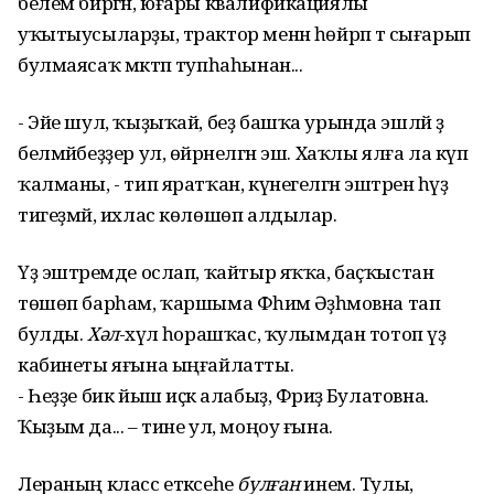
белем биргән, юғары квалификациялы
уҡытыусыларҙы, трактор менән һөйрәп тә сығарып
булмаясаҡ мәктәп тупһаһынан...
- Эйе шул, ҡыҙыҡай, беҙ башҡа урында эшләй ҙә
белмәйбеҙҙер ул, өйрәнелгән эш. Хаҡлы ялға ла күп
ҡалманы, - тип яратҡан, күнегелгән эштәренә һүҙ
тигеҙмәй, ихлас көлөшөп алдылар.
Үҙ эштәремде ослап, ҡайтыр яҡҡа, баҫҡыстан
төшөп барһам, ҡаршыма Фәһимә Әҙһәмовна тап
булды.
Хәл
-әхүәл һорашҡас, ҡулымдан тотоп үҙ
кабинеты яғына ыңғайлатты.
- Һеҙҙе бик йыш иҫкә алабыҙ, Фәриҙә Булатовна.
Ҡыҙым да... – тине ул, моңоу ғына.
Лераның класс етәксеһе
булған
инем. Тулы,