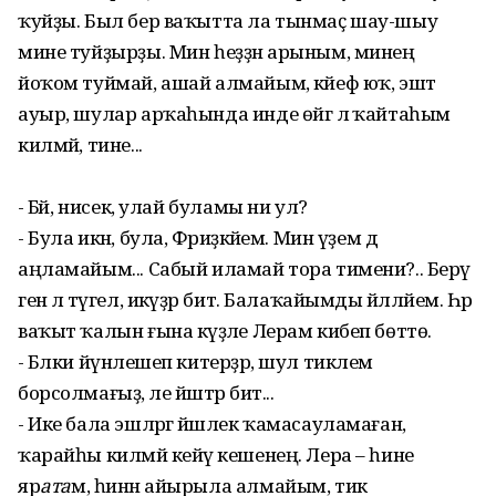
ҡуйҙы. Был бер ваҡытта ла тынмаҫ шау-шыу
мине туйҙырҙы. Мин һеҙҙән арыным, минең
йоҡом туймай, ашай алмайым, кәйеф юҡ, эштә
ауыр, шулар арҡаһында инде өйгә лә ҡайтаһым
килмәй, тине...
- Бәәәй, нисек, улай буламы ни ул?
- Була икән, була, Фәриҙәкәйем. Мин үҙем дә
аңламайым... Сабый иламай тора тимени?.. Берәү
генә лә түгел, икәүҙәр бит. Балаҡайымды йәлләйем. Һәр
ваҡыт ҡалын ғына кәүҙәле Лерам кибеп бөттө.
- Бәлки йүнәлешеп китерҙәр, шул тиклем
борсолмағыҙ, әле йәштәр бит...
- Ике бала эшләргә йәшлек ҡамасауламаған, ә
ҡарайһы килмәй кейәү кешенең. Лера – һине
яр
ата
м, һинән айырыла алмайым, тик