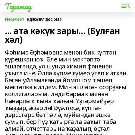
Торатау
Йәмғиәт
9 ДЕКАБРЯ 2020, 06:59
... ата кәкүк зары... (Булған
хәл)
Фәһимә Әҙһәмовна менән бик күптән
күрешкән юҡ. Әле мин мәктәптә
эшләгәндә, ул шунда химия фәненән
уҡыта ине. Әллә күпме ғүмер үтеп киткән.
Бөгөн уйламағанда йомошом төшөп
мәктәпкә килдем. Мин эшләгән осорҙағы
коллегаларым, инде бармаҡ менән
һанарлыҡ ҡына ҡалған. Үҙгәрмәйҙәр
ҡыҙҙар, афарин! Әүәлгесә, күптән
дәрестәре бөтһә лә, муйындан эшкә
сумып, бер һүҙ ҡатырға ла ваҡыт таба
алмай, отчеттарына ҡаҙалып, өҫтәл