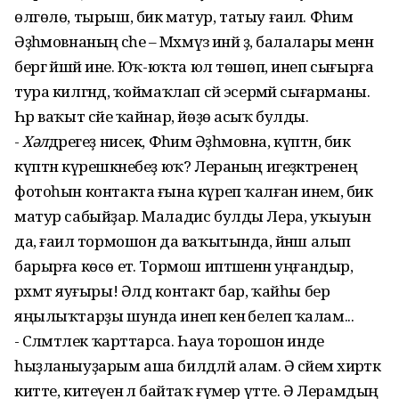
өлгөлө, тырыш, бик матур, татыу ғаилә. Фәһимә
Әҙһәмовнаның әсәһе – Мәхмүзә инәй ҙә, балалары менән
бергә йәшәй ине. Юҡ-юҡта юл төшөп, инеп сығырға
тура килгәндә, ҡоймаҡлап сәй эсермәй сығарманы.
Һәр ваҡыт сәйе ҡайнар, йөҙө асыҡ булды.
-
Хәл
дәрегеҙ нисек, Фәһимә Әҙһәмовна, күптән, бик
күптән күрешкәнебеҙ юҡ? Лераның игеҙәктәренең
фотоһын контакта ғына күреп ҡалған инем, бик
матур сабыйҙар. Маладис булды Лера, уҡыуын
да, ғаилә тормошон да ваҡытында, йәнәш алып
барырға көсө етә. Тормош иптәшенән уңғандыр,
рәхмәт яуғыры! Әлдә контакт бар, ҡайһы бер
яңылыҡтарҙы шунда инеп кенә белеп ҡалам...
- Сәләмәтлек ҡарттарса. Һауа торошон инде
һыҙланыуҙарым аша билдәләй алам. Ә әсәйем әхирәткә
китте, китеүенә лә байтаҡ ғүмер үтте. Ә Лерамдың