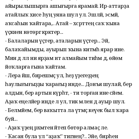
айырылышырға ашығырға ярамай. Ир-аттарҙа
атайлыҡ хисе һуң уяна шул ул. Эшләй, эсмәй,
аҡсаһын ҡайтара,.. Атай – хәсрәттең саҡ ҡына
үҫкәнен көтөргә кәрәктер...
- Балаларын үҫтер, аталарын үҫтер... Эй,
балаҡайымды, ауырып ҡына китмәһә ярар ине.
Мин дә әллә ни ярҙам итә алмайым тиһәм дә, өйөмә
йоҡларға ғына ҡайтам.
- Лера йәш, бирешмәҫ ул, һеҙ үҙегеҙҙең
һаулығығыҙҙы ҡарағыҙ инде... Донъя шулай, бер
алдын, бер артын күрһәтә, - ти торған ине әсәйем.
Аҙаҡ еңеләйер инде лә ул, тик мәлен дә ауыр шул.
- Белмәйем, бер ваҡытта ла үтмәҫ кеүек был ҡара
буй...
- Аҙаҡ үҙеңә рәхмәтен әйтеп бөтөрә алмаҫ әле.
- Ҡасан була ул “аҙаҡ” тигәнең?.. Эйе, бирһен