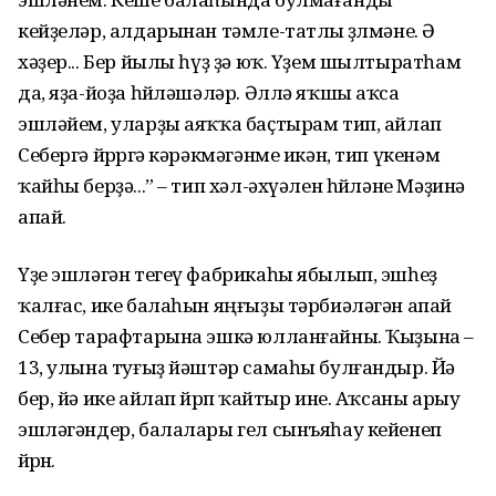
кейҙеләр, алдарынан тәмле-татлы өҙөлмәне. Ә
хәҙер... Бер йылы һүҙ ҙә юҡ. Үҙем шылтыратһам
да, яҙа-йоҙа һөйләшәләр. Әллә яҡшы аҡса
эшләйем, уларҙы аяҡҡа баҫтырам тип, айлап
Себергә йөрөргә кәрәкмәгәнме икән, тип үкенәм
ҡайһы берҙә...” – тип хәл-әхүәлен һөйләне Мәҙинә
апай.
Үҙе эшләгән тегеү фабрикаһы ябылып, эшһеҙ
ҡалғас, ике балаһын яңғыҙы тәрбиәләгән апай
Себер тарафтарына эшкә юлланғайны. Ҡыҙына –
13, улына туғыҙ йәштәр самаһы булғандыр. Йә
бер, йә ике айлап йөрөп ҡайтыр ине. Аҡсаны арыу
эшләгәндер, балалары гел сынъяһау кейенеп
йөрөнө.