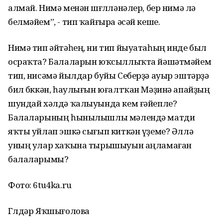
алмай. Нимә менән шөғөлләнәлер, бер нимә лә
белмәйем”, - тип ҡайғыра әсәй кеше.
Нимә тип әйтәһең, ни тип йыуатаһың инде был
осраҡта? Балаларын юҡсыллыҡта йәшәтмәйем
тип, нисәмә йылдар буйы Себерҙә ауыр эштәрҙә
бил бөккән, һаулығын юғалтҡан Мәҙинә апайҙың
шундай хәлдә ҡалыуында кем ғәйепле?
Балаларының һынылышлы мәлендә матди
яҡты уйлап эшкә сығып киткән үҙеме? Әллә
уның улар хаҡына тырышыуын аңламаған
балаларымы?
Фото: 6tu4ka.ru
Гөлдәр Яҡшығолова