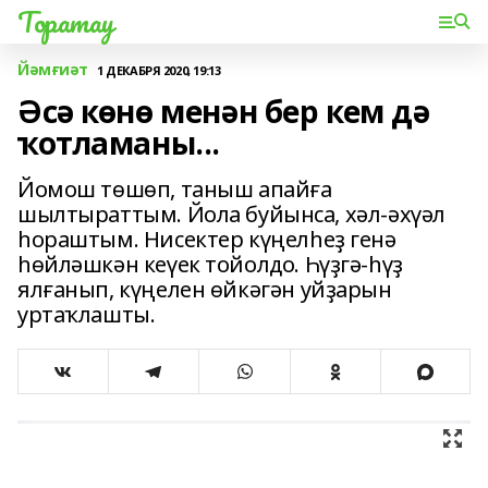
Торатау
Йәмғиәт
1 ДЕКАБРЯ 2020, 19:13
Әсә көнө менән бер кем дә
ҡотламаны...
Йомош төшөп, таныш апайға
шылтыраттым. Йола буйынса, хәл-әхүәл
һораштым. Нисектер күңелһеҙ генә
һөйләшкән кеүек тойолдо. Һүҙгә-һүҙ
ялғанып, күңелен өйкәгән уйҙарын
уртаҡлашты.