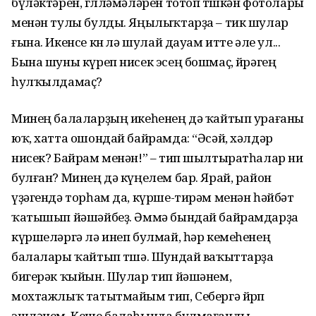
бүләктәрен, гөлләмәләрен тотоп төшкән фотолары
менән тулы булды. Яңылыҡтарҙа – тик шулар
ғына. Икенсе көнө лә шулай дауам итте әле ул...
Бына шуны күреп нисек эсең бошмаҫ, йөрәгең
һулҡылдамаҫ?
Минең балаларҙың икеһенең дә ҡайтып урағаны
юҡ, хатта ошондай байрамда: “Әсәй, хәлдәр
нисек? Байрам менән!” – тип шылтыратһалар ни
булған? Минең дә күңелем бар. Ярай, район
үҙәгендә торһам да, күрше-тирәм менән һәйбәт
ҡатышып йәшәйбеҙ. Әммә бындай байрамдарҙа
күршеләргә лә инеп булмай, һәр кемеһенең
балалары ҡайтып төшә. Шундай ваҡыттарҙа
бигерәк ҡыйын. Шулар тип йәшәнем,
мохтажлыҡ татытмайым тип, Себергә йөрөп
эшләнем. Кеше балаһында булмағанды