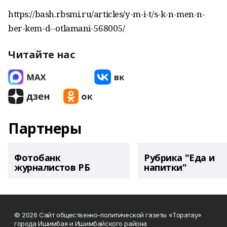
https://bash.rbsmi.ru/articles/y-m-i-t/s-k-n-men-n-
ber-kem-d--otlamani-568005/
Читайте нас
Партнеры
Фотобанк
Рубрика "Еда и
журналистов РБ
напитки"
© 2026 Сайт общественно-политической газеты «Торатау»
города Ишимбая и Ишимбайского района