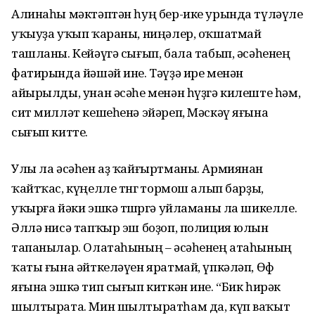
Алинаһы мәктәптән һуң бер-ике урында түләүле
уҡыуҙа уҡып ҡараны, ниңәлер, оҡшатмай
ташланы. Кейәүгә сығып, бала табып, әсәһенең
фатирында йәшәй ине. Тәүҙә ире менән
айырылды, унан әсәһе менән һүҙгә килеште һәм,
сит милләт кешеһенә эйәреп, Мәскәү яғына
сығып китте.
Улы ла әсәһен аҙ ҡайғыртманы. Армиянан
ҡайтҡас, күңелле төнгө тормош алып барҙы,
уҡырға йәки эшкә төшөргә уйламаны ла шикелле.
Әллә нисә тапҡыр эш боҙоп, полиция юлын
тапанылар. Олатаһының – әсәһенең атаһының
ҡаты ғына әйткеләүен яратмай, үпкәләп, Өфө
яғына эшкә тип сығып киткән ине. “Бик һирәк
шылтырата. Мин шылтыратһам да, күп ваҡыт