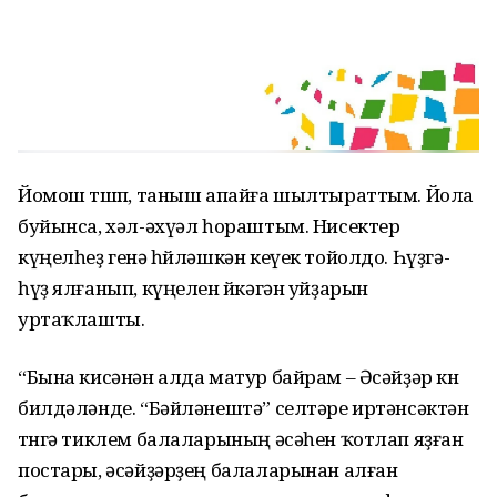
Йомош төшөп, таныш апайға шылтыраттым. Йола
буйынса, хәл-әхүәл һораштым. Нисектер
күңелһеҙ генә һөйләшкән кеүек тойолдо. Һүҙгә-
һүҙ ялғанып, күңелен өйкәгән уйҙарын
уртаҡлашты.
“Бына кисәнән алда матур байрам – Әсәйҙәр көнө
билдәләнде. “Бәйләнештә” селтәре иртәнсәктән
төнгә тиклем балаларының әсәһен ҡотлап яҙған
постары, әсәйҙәрҙең балаларынан алған