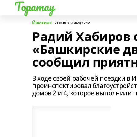
Торатау
Йәмғиәт
21 НОЯБРЯ 2020, 17:12
Радий Хабиров 
«Башкирские д
сообщил приятн
В ходе своей рабочей поездки в
проинспектировал благоустройс
домов 2 и 4, которое выполнили