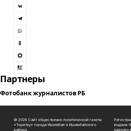
Партнеры
Фотобанк журналистов РБ
© 2026 Сайт общественно-политической газеты
Регистра
«Торатау» города Ишимбая и Ишимбайского
выдана 
района
надзору 