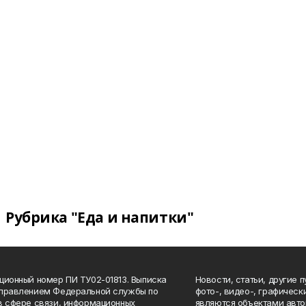
Рубрика "Еда и напитки"
ционный номер ПИ ТУ02-01813. Выписка
Новости, статьи, другие 
Управлением Федеральной службы по
фото-, видео-, графичес
в сфере связи, информационных
являются объектами авто