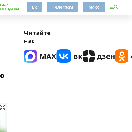
аныс
Вк
Телеграм
Макс
ефондары
Читайте
нас
и
ов