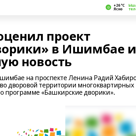
+26 °С
Ыш
Ясно
тел
оценил проект
ворики» в Ишимбае 
ую новость
 Ишимбае на проспекте Ленина Радий Хабир
тво дворовой территории многоквартирных
 по программе «Башкирские дворики».