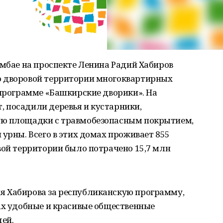
имбае на проспекте Ленина Радий Хабиров
о дворовой территории многоквартирных
 программе «Башкирские дворики». На
 посадили деревья и кустарники,
ую площадки с травмобезопасным покрытием,
 урны. Всего в этих домах проживает 855
вой территории было потрачено 15,7 млн
я Хабирова за республиканскую программу,
ах удобные и красивые общественные
ей.