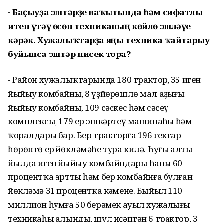
- Баҫыуҙа эштәрҙе ваҡытында һәм сифатлы
итеп үтәү өсөн техниканың көйлө эшләүе
кәрәк. Хужалыҡтарҙа яңы техника ҡайтарыу
буйынса эштәр нисек тора?
- Район хужалыҡтарында 180 трактор, 35 иген
йыйыу комбайны, 8 үҙйөрөшлө мал аҙығы
йыйыу комбайны, 109 сәскес һәм сәсеү
комплексы, 179 ер эшкәртеү машинаһы һәм
ҡоралдары бар. Бер тракторға 196 гектар
һөрөнтө ер йөкләмәһе тура килә. Һуңғы алты
йылда иген йыйыу комбайндары һаны 60
процентҡа артты һәм бер комбайнға булған
йөкләмә 31 процентҡа кәмене. Быйыл 110
миллион һумға 50 берәмек ауыл хужалығы
техникаһы алынды, шул иҫәптән 6 трактор, 3