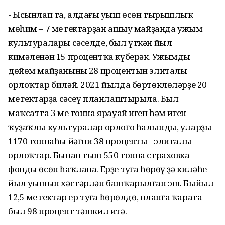
- Ысынлап та, алдағы уңыш өсөн тырышлыҡ
мөһим – 7 мең гектарҙан ашыу майҙанда ужым
культуралары сәселде, был үткән йыл
кимәленән 15 процентҡа күберәк. Ужымдың
дөйөм майҙанының 28 процентын элиталы
орлоҡтар биләй. 2021 йылда бөртөклөләрҙе 20
мең гектарҙа сәсеү планлаштырыла. Был
маҡсатта 3 мең тонна ярауай иген һәм иген-
ҡуҙаҡлы культуралар орлоғо һалынды, уларҙың
1170 тоннаһы йәғни 38 проценты - элиталы
орлоҡтар. Бынан тыш 550 тонна страховка
фонды өсөн һаҡлана. Ерҙе туңға һөрөү ҙә киләһе
йыл уңышын хәстәрләп башҡарылған эш. Быйыл
12,5 мең гектар ер туңға һөрөлдө, планға ҡарата
был 98 процент тәшкил итә.