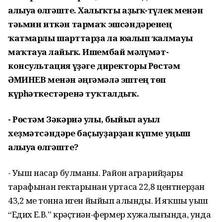
алыуға өлгәште. Халыҡты
аҙыҡ-түлек менән
тәьмин иткән
тармаҡ эшсәндәренең
ҡатмарлы
шарттарҙа ла юғалып ҡалмауы
маҡтауға лайыҡ. Ишембай мәғлүмәт-
консультация үҙәге директоры Рөстәм
ӘМИНЕВ менән әңгәмәлә эштең төп
күрһәткестәренә туҡталдыҡ.
- Рөстәм Зәкәриә улы, быйыл ауыл
хеҙмәтсәндәре баҫыуҙарҙан күпме уңыш
алыуға өлгәште?
- Уңыш насар булманы. Район аграрийҙары
тарафынан гектарынан уртаса 22,8 центнерҙан
43,2 мең тонна иген йыйып алынды. Иң яҡшы уңыш
“Едих Е.В.” крәҫтиән-фермер хужалығында, унда