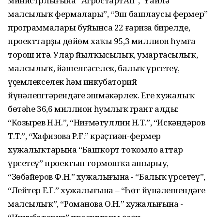
министрлығына “АгростартАп”, “Ғаилә
малсылыҡ фермалары”, “Эш башлаусы фермер”
программалары буйынса 22 ғариза бирелде,
проекттарҙың дөйөм хаҡы 95,3 миллион һумға
торош итә. Улар йылҡысылыҡ, умартасылыҡ,
малсылыҡ, йәшелсәселек, балыҡ үрсетеү,
үҫемлекселек һәм инкубаторий
йүнәлештәрендәге эшмәкәрлек. Ете хужалыҡ
бөтәһе 36,6 миллион һумлыҡ грант алды:
“Козырев Н.Н.”, “Ниғмәтуллин Н.Т.”, “Искәндәров
Т.Т.”, “Хафизова Р.Ғ.” крәҫтиән-фермер
хужалыҡтарына “Башҡорт тоҡомло аттар
үрсетеү” проектын тормошҡа ашырыу,
“Зөбәйеров Ф.Н.” хужалығына - “Балыҡ үрсетеү”,
“Лейтер Е.Г.” хужалығына – “Һөт йүнәлешендәге
малсылыҡ”, “Романова О.Н.” хужалығына -