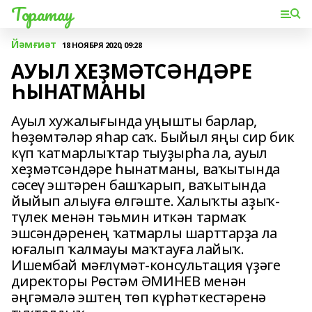
Торатау
Йәмғиәт
18 НОЯБРЯ 2020, 09:28
АУЫЛ ХЕҘМӘТСӘНДӘРЕ
ҺЫНАТМАНЫ
Ауыл хужалығында уңышты барлар,
һөҙөмтәләр яһар саҡ. Быйыл яңы сир бик
күп ҡатмарлыҡтар тыуҙырһа ла, ауыл
хеҙмәтсәндәре һынатманы, ваҡытында
сәсеү эштәрен башҡарып, ваҡытында
йыйып алыуға өлгәште. Халыҡты аҙыҡ-
түлек менән тәьмин иткән тармаҡ
эшсәндәренең ҡатмарлы шарттарҙа ла
юғалып ҡалмауы маҡтауға лайыҡ.
Ишембай мәғлүмәт-консультация үҙәге
директоры Рөстәм ӘМИНЕВ менән
әңгәмәлә эштең төп күрһәткестәренә