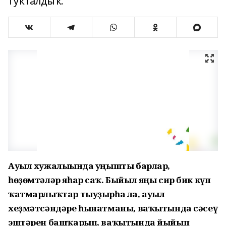
туҡталдыҡ.
Ауыл хужалығында уңышты барлар,
һөҙөмтәләр яһар саҡ. Быйыл
яңы сир бик күп
ҡатмарлыҡтар
тыуҙырһа ла, ауыл
хеҙмәтсәндәре
һынатманы, ваҡытында сәсеү
эштәрен башҡарып, ваҡытында
йыйып