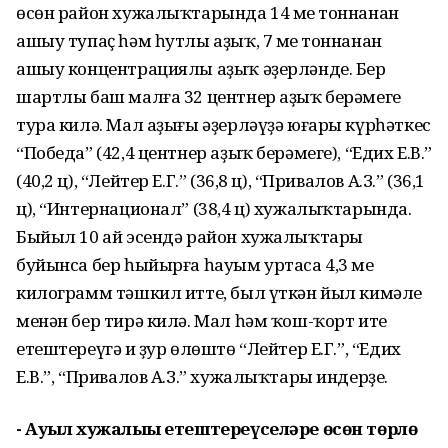
өсөн район хужалыҡтарында 14 мең тоннанан
ашыу тупаҫ һәм һутлы аҙыҡ, 7 мең тоннанан
ашыу концентрациялы аҙыҡ әҙерләнде. Бер
шартлы баш малға 32 центнер аҙыҡ берәмеге
тура килә. Мал аҙығы әҙерләүҙә юғары күрһәткес
“Победа” (42,4 центнер аҙыҡ берәмеге), “Едих Е.В.”
(40,2 ц), “Лейтер Е.Г.” (36,8 ц), “Привалов А.З.” (36,1
ц), “Интернационал” (38,4 ц) хужалыҡтарында.
Быйыл 10 ай эсендә район хужалыҡтары
буйынса бер һыйырға һауым уртаса 4,3 мең
килограмм тәшкил итте, был үткән йыл кимәле
менән бер тирә килә. Мал һәм ҡош-ҡорт ите
етештереүгә иң ҙур өлөштө “Лейтер Е.Г.”, “Едих
Е.В.”, “Привалов А.З.” хужалыҡтары индерҙе.
- Ауыл хужалығы етештереүселәре өсөн төрлө