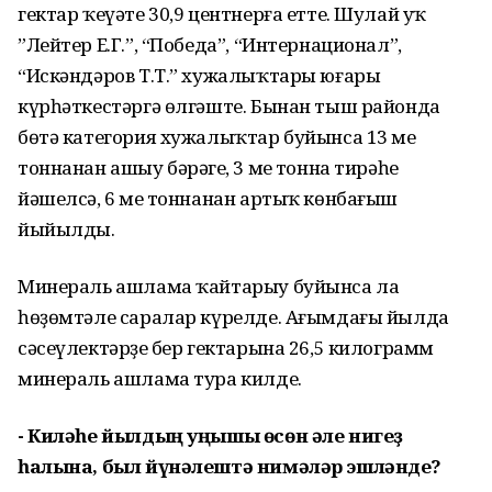
гектар ҡеүәте 30,9 центнерға етте. Шулай уҡ
”Лейтер Е.Г.”, “Победа”, “Интернационал”,
“Искәндәров Т.Т.” хужалыҡтары юғары
күрһәткестәргә өлгәште. Бынан тыш районда
бөтә категория хужалыҡтар буйынса 13 мең
тоннанан ашыу бәрәңге, 3 мең тонна тирәһе
йәшелсә, 6 мең тоннанан артыҡ көнбағыш
йыйылды.
Минераль ашлама ҡайтарыу буйынса ла
һөҙөмтәле саралар күрелде. Ағымдағы йылда
сәсеүлектәрҙең бер гектарына 26,5 килограмм
минераль ашлама тура килде.
- Киләһе йылдың уңышы өсөн әле нигеҙ
һалына, был йүнәлештә нимәләр эшләнде?