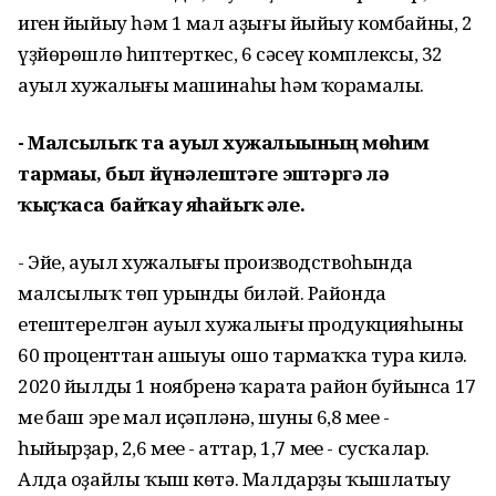
иген йыйыу һәм 1 мал аҙығы йыйыу комбайны, 2
үҙйөрөшлө һиптерткес, 6 сәсеү комплексы, 32
ауыл хужалығы машинаһы һәм ҡорамалы.
- Малсылыҡ та ауыл хужалығының мөһим
тармағы, был йүнәлештәге эштәргә лә
ҡыҫҡаса байҡау яһайыҡ әле.
- Эйе, ауыл хужалығы производствоһында
малсылыҡ төп урынды биләй. Районда
етештерелгән ауыл хужалығы продукцияһының
60 проценттан ашыуы ошо тармаҡҡа тура килә.
2020 йылдың 1 ноябренә ҡарата район буйынса 17
мең баш эре мал иҫәпләнә, шуның 6,8 меңе -
һыйырҙар, 2,6 меңе - аттар, 1,7 меңе - сусҡалар.
Алда оҙайлы ҡыш көтә. Малдарҙы ҡышлатыу