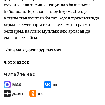
хужалығына эре инвестициялар һалыныуы
һөйөнөслө. Бергәләп эшләү һөҙөмтәһендә
өлгәшелгән уңыштар былар. Ауыл хужалығында
хеҙмәт итеүселәргә ихлас күңелемдән рәхмәт
белдерәм, һаулыҡ, муллыҡ һәм артабан да
уңыштар теләйем.
- Әңгәмәгеҙ өсөн ҙур рәхмәт.
Фото: автор
Читайте нас