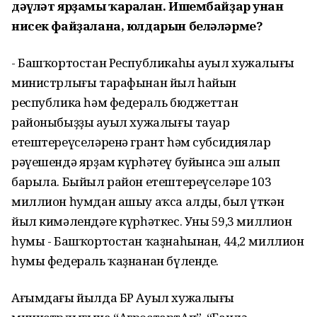
дәүләт ярҙамы ҡаралған. Ишембайҙар унан
нисек файҙалана, юлдарын беләләрме?
- Башҡортостан Республикаһы ауыл хужалығы
министрлығы тарафынан йыл һайын
республика һәм федераль бюджеттан
районыбыҙҙың ауыл хужалығы тауар
етештереүселәренә грант һәм субсидиялар
рәүешендә ярҙам күрһәтеү буйынса эш алып
барыла. Быйыл район етештереүселәре 103
миллион һумдан ашыу аҡса алды, был үткән
йыл кимәлендәге күрһәткес. Уның 59,3 миллион
һумы - Башҡортостан ҡаҙнаһынан, 44,2 миллион
һумы федераль ҡаҙнанан бүленде.
Ағымдағы йылда БР Ауыл хужалығы