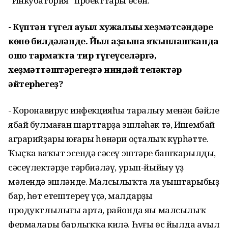
“Инкубатория” проекттары өсөн.
- Күптән түгел ауыл хужалығы хеҙмәтсәндәре
көнө билдәләнде. Йыл аҙағына яҡынлашҡанда
ошо
тармаҡта тир түгеүселәргә,
хеҙмәттәштәрегеҙгә
ниндәй теләктәр
әйтерһегеҙ?
- Коронавирус инфекцияһы таралыу менән бәйле
ябай булмаған шарттарҙа эшләһәк тә, Ишембай
аграрийҙары юғары һөнәри оҫталыҡ күрһәтте.
Ҡыҫҡа ваҡыт эсендә сәсеү эштәре башҡарылды,
сәсеүлектәрҙе тәрбиәләү, урып-йыйыу үҙ
мәлендә эшләнде. Малсылыҡта ла уңыштарыбыҙ
бар, һөт етештереү үҫә, малдарҙың
продуктлылығы арта, районда яңы малсылыҡ
фермалары барлыҡҡа килә. Һуңғы өс йылда ауыл