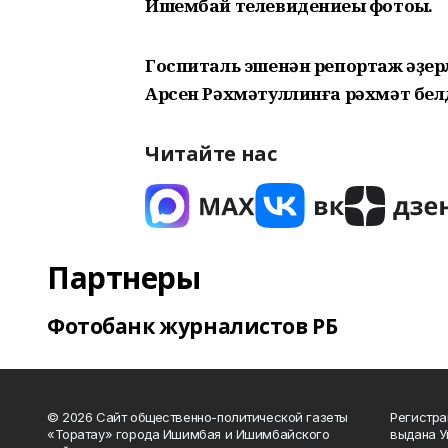
Ишембай телевидениеһы фотоһы.
Госпиталь эшенән репортаж әҙер
Арсен Рәхмәтуллинға рәхмәт бел
Читайте нас
Партнеры
Фотобанк журналистов РБ
© 2026 Сайт общественно-политической газеты
Регистра
«Торатау» города Ишимбая и Ишимбайского
выдана 