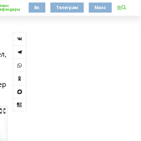
аныс
Вк
Телеграм
Макс
ефондары
л,
ер