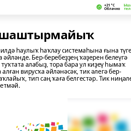
+21 °С
Ыш
Облачно
тел
ҙ шаштырмайыҡ
лдә һаулыҡ һаҡлау системаһына ғына түге
а әйләнде. Бер-беребеҙҙең ҡәҙерен белеүгә
туҡтата алабыҙ, тора бара ул киҙеү һымаҡ
алған вирусҡа әйләнәсәк, тик әлегә бер-
аҡлайыҡ, тип саң ҡаға белгестәр. Тик ниңәл
 етмәй.