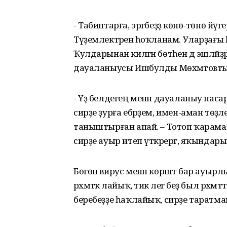
- Табиптарға, эргәбеҙҙә көнө-төнө йү
Түҙемлектәренә һоҡланам. Уларҙағы һы
Ҡулдарынан килгән бөтәһен дә эшләйҙә
дауаланыусы Ишбулды Мөхәмәтовтың 
- Үҙ белдегең менән дауаланыу наса
сирҙе ҙурға ебәрҙем, имен-аман төҙәле
таныштырған апай. – Тотоп ҡарамайын
сирҙе ауыр итеп үткәрергә, яҡында
Бөгөн вирус менән көрәштә бар ауырл
рәхмәткә лайыҡ, тик әлегә беҙ был рәхм
беребеҙҙе һаҡлайыҡ, сирҙе таратм