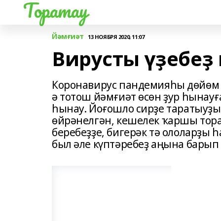
Торатау
Йәмғиәт
13 НОЯБРЯ 2020, 11:07
Вирусты үҙебе
Коронавирус пандемияһы дөйөм и
ә тотош йәмғиәт өсөн ҙур һынауғ
һынау. Йоғошло сирҙе таратыуҙы 
өйрәнелгән, кешелек ҡаршы тора 
беребеҙҙе, бигерәк тә ололарҙы һ
был әле күптәребеҙ аңына барып