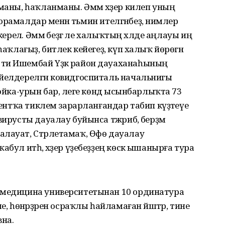
нманы, һаҡланманы. Әммә хәҙер килеп уның
 ҡорамалдар менән тәьмин ителгәнбеҙ, нимәлер
керелә. Әммә беҙгә әле халыҡтың хәлде аңлауы иң
һаҡлағыҙ, битлек кейегеҙ, күп халыҡ йөрөгән
 ти Ишембай Үҙәк район дауаханаһының
әйелдерелгән ковидгоспиталь начальнигы
ойка-урын бар, әлеге көндә ысынбарлыҡта 73
оцентҡа тиклем зарарланғандар табип күҙәтеүе
вирусты дауалау буйынса тәжрибә, берҙәм
алауат, Стәрлетамаҡ, Өфө дауалау
бул итһә, хәҙер үҙебеҙҙең көскә ышанырға тура
 медицина университетынан 10 ординатура
е, һөнәрҙәрен осраҡлы һайламаған йәштәр, тине
на.