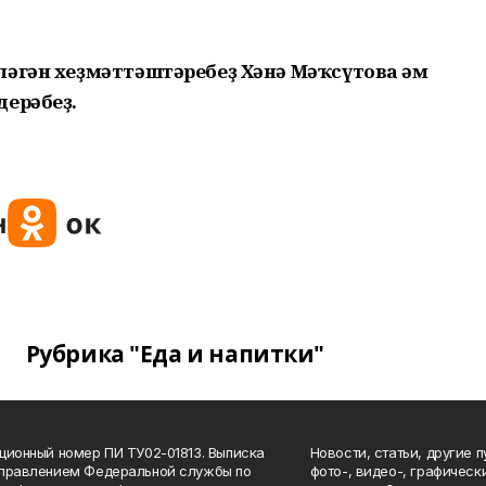
ләгән хеҙмәттәштәребеҙ Хәнә Мәҡсүтова һәм
дерәбеҙ.
Рубрика "Еда и напитки"
ционный номер ПИ ТУ02-01813. Выписка
Новости, статьи, другие 
Управлением Федеральной службы по
фото-, видео-, графичес