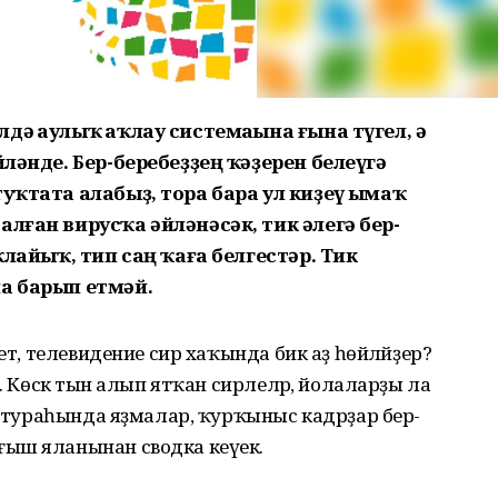
ә һаулыҡ һаҡлау системаһына ғына түгел, ә
йләнде. Бер-беребеҙҙең ҡәҙерен белеүгә
уҡтата алабыҙ, тора бара ул киҙеү һымаҡ
лған вирусҡа әйләнәсәк, тик әлегә бер-
аҡлайыҡ, тип саң ҡаға белгестәр. Тик
на барып етмәй.
ет, телевидение сир хаҡында бик аҙ һөйләйҙер?
. Көскә тын алып ятҡан сирлеләр, йолаларҙы ла
әр тураһында яҙмалар, ҡурҡыныс кадрҙар бер-
ғыш яланынан сводка кеүек.