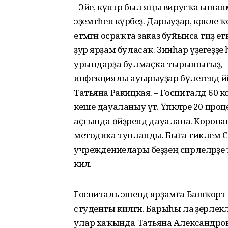
- Эйе, күптәр был яңы вирусҡа ыша
эҙемтәһен күрәбеҙ. Дарыуҙар, кәрәкле
етмәгән осраҡта заказ буйынса тиҙ ет
ҙур ярҙам буласаҡ. Зинһар үҙегеҙҙе 
урындарҙа булмаҫҡа тырышығыҙ, -
инфекциялы ауырыуҙар бүлегендә й
Татьяна Ракицкая. – Госпиталдә 60 к
кеше дауаланыу үтә. Үпкәләре 20 пр
аҫтында өйҙәрендә дауалана. Корона
методика тупланды. Быға тиклем С
учреждениелары беҙҙең сирлеләрҙе ҡа
килә.
Госпиталь эшендә ярҙамға Башҡорт
студенты килгән. Барыһы ла әҙерлекл
улар хаҡында Татьяна Александров