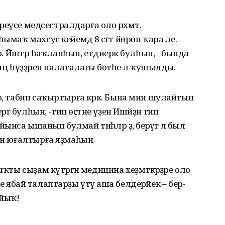
гереүсе медсестралдарға оло рәхмәт.
маҡ махсус кейемдә 8 сәғәт йөрөп ҡара әле.
р. Йәштәр һаҡланһын, етдиерәк булһын, - бында
һүҙҙәренә палаталағы бөтәһе лә ҡушылды.
р, табип саҡыртырға кәрәк. Бына мин шулайтып
ргә булһын, -тип өҫтәне үҙен Ишәйҙән тип
са ышанып булмай тиһәләр ҙә, берәүгә лә был
рын юғалтырға яҙмаһын.
ыҡты сыҙам күтәргән медицина хеҙмәткәрҙәре оло
әтте ябай талаптарҙы үтәү аша белдерәйек – бер-
айыҡ!