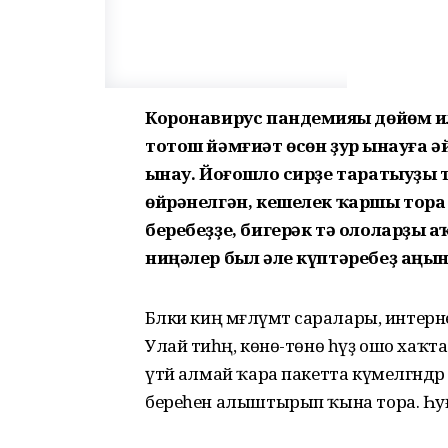
Коронавирус пандемияһы дөйөм илд
тотош йәмғиәт өсөн ҙур һынауға ә
һынау. Йоғошло сирҙе таратыуҙы т
өйрәнелгән, кешелек ҡаршы тора а
беребеҙҙе, бигерәк тә ололарҙы һ
ниңәлер был әле күптәребеҙ аңы
Бәлки киң мәғлүмәт саралары, интерн
Улай тиһәң, көнө-төнө һүҙ ошо хаҡта
үтәй алмай ҡара пакетта күмелгәнд
береһен алыштырып ҡына тора. Һу