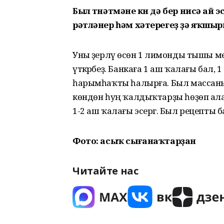
Был төнәтмәне көн дә бер нисә ай
рәтләнер һәм хәтерегеҙ ҙә яҡшыр
Уны әҙерләү өсөн 1 лимонды тышы м
үткәрәбеҙ. Банкаға 1 аш ҡалағы бал
һарымһаҡты һалырға. Был массаны 
көндөн һуң ҡалдыҡтарҙы һөҙөп алаб
1-2 аш ҡалағы эсергә. Был рецепты бал
Фото: асыҡ сығанаҡтарҙан
Читайте нас