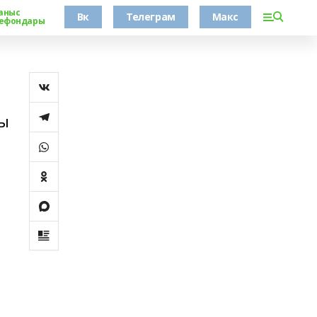
аныс
Вк
Телеграм
Макс
ефондары
мы