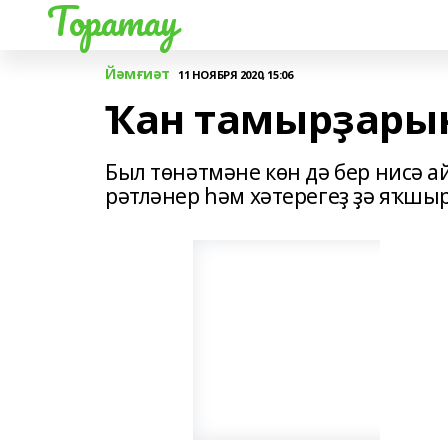
Торатау
Йәмғиәт
11 НОЯБРЯ 2020, 15:06
Ҡан тамырҙарын
Был төнәтмәне көн дә бер нисә а
рәтләнер һәм хәтерегеҙ ҙә яҡшы