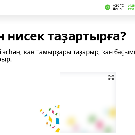
+26 °С
Ыш
Ясно
тел
 нисек таҙартырға?
й эсһәң, ҡан тамырҙары таҙарыр, ҡан баҫы
рыр.