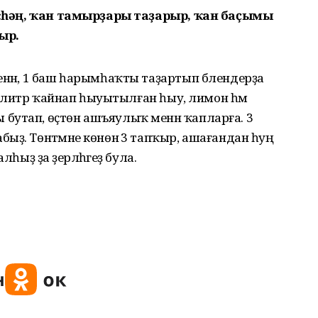
 эсһәң, ҡан тамырҙары таҙарыр, ҡан баҫымы
ыр.
енән, 1 баш һарымһаҡты таҙартып блендерҙа
, 1 литр ҡайнап һыуытылған һыу, лимон һәм
бутап, өҫтөн ашъяулыҡ менән ҡапларға. 3
ыҙ. Төнәтмәне көнөнә 3 тапҡыр, ашағандан һуң
һыҙ ҙа әҙерләһәгеҙ була.