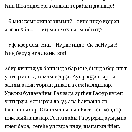
Һин Шварцнегерға оҡшап тораһың да инде!
– Ә мин кемгә оҡшағанмын? – тине инде иҫереп
алған Хәбир. – Ниңә мине оҡшатмайһың?
– Уф, ҡәҙерлем! Һин – Нурис инде! Сәк-сәк Нурис!
Һиңә берәү ҙә етә алғаны юҡ!
Хәбир килгәндә үк башында бар ине, бында бер сәғәт тә
ултырманы, тамам иҫерҙе. Ауыр кәүҙәле, ярты
залды алып торған диванға саҡ һалдылар.
Урыны бушағайны, Гөлзада эргәһенә Ғафур күсеп
ултырҙы. Ултырҙы ла, үҙ-ара һайраша ла
башланылар. Оҡшаманы был Рәйсәгә, көпә-көндөҙ
нимә ҡыйланалар. Гөлзадаһы Ғафурҙың ауыҙына
инеп бара, ә тегеһе ултыра инде, шапағын йәйеп.