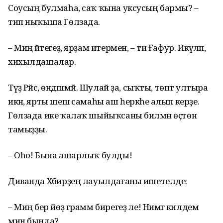
Соусың булмаһа, саҡ ҡына уксусың бармы? –
тип ныҡыша Гөлзада.
– Миңә әйтегеҙ, ярҙам итермен, – ти Ғафур. Икәүләп,
хихылдашалар.
Түҙә Рәйсә, өндәшмәй. Шулай ҙа, сыҡты, төптә ултыра
икән, ярты шешә самаһы аш һеркәһе алып керҙе.
Гөлзада ике ҡалаҡ шыйыҡсаны билмән өҫтөнә
тамыҙҙы.
– Оһо! Бына ашарлыҡ булды!
Диванда Хәбирҙең лауылдағаны ишетелде:
– Миңә бер йөҙ грамм бирегеҙ әле! Нимәгә килдем
мин бында?