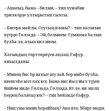
– Ашағыҙ, бына – билмән, – тип хужабикә
тәрилкәләрҙе ултырытып сыҡты.
– Бигерәк майлы. Соусың юҡмы? – тип ҡалағын
күтәрҙе Гөлзада. – Эй, белмәнем. Сумкама һалып
булһа ла, алып килә инем.
Ҡатындың төрттөрөүен аңлап, Ғафур
хихылданы:
– Минең бисә һәр ваҡыт шулай, бер нәмәһе булһа,
икенсеһе мотлаҡ юҡ. Бына нисә йыл йыл түҙеп
йәшәйем инде. Гөлзада, Гөлзада, әйт әле, ни эшләп
һеҙҙең балағыҙ юҡ? – тип һөйләнде Ғафур.
– Ниңә уны минән һорайһың? Ана ята, Хәбиргә өндәш.