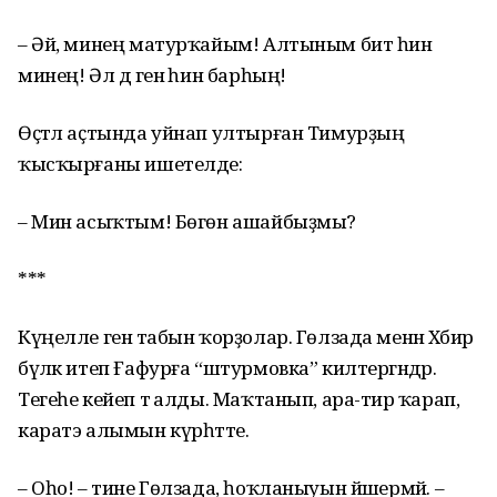
– Әй, минең матурҡайым! Алтыным бит һин
минең! Әл дә генә һин барһың!
Өҫтәл аҫтында уйнап ултырған Тимурҙың
ҡысҡырғаны ишетелде:
– Мин асыҡтым! Бөгөн ашайбыҙмы?
***
Күңелле генә табын ҡорҙолар. Гөлзада менән Хәбир
бүләк итеп Ғафурға “штурмовка” килтергәндәр.
Тегеһе кейеп тә алды. Маҡтанып, ара-тирә ҡарап,
каратэ алымын күрһәтте.
– Оһо! – тине Гөлзада, һоҡланыуын йәшермәй. –