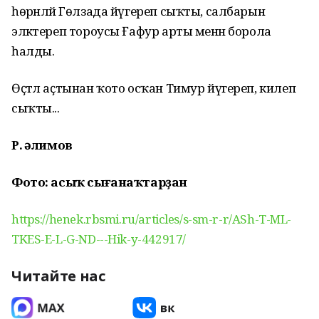
һөрәнләй Гөлзада йүгереп сыҡты, салбарын
эләктереп тороусы Ғафур арты менән борола
һалды.
Өҫтәл аҫтынан ҡото осҡан Тимур йүгереп, килеп
сыҡты...
Р. Ғәлимов
Фото: асыҡ сығанаҡтарҙан
https://henek.rbsmi.ru/articles/s-sm-r-r/ASh-T-ML-
TKES-E-L-G-ND---Hik-y-442917/
Читайте нас