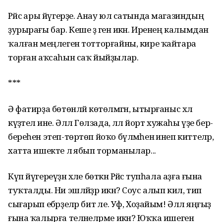
Рәйсә ары йүгерҙе. Анау юл сатында магазиндың
ҙурырағы бар. Кеше әҙ генә икән. Иренең калымдан
ҡалған меңлеген тотторғайны, кире ҡайтара
торған аҡсаһын саҡ йыйҙылар.
***
Ә фатирҙа бөтөнләй көтөлмәгән, ытырғаныс хәл
күҙәтелә ине. Әллә Гөлзада, әллә йорт хужаһы үҙе бер-
береһен этеп-төртөп йоҡо бүлмәһенә инеп киттеләр,
хатта ишекте лә ябып торманылар...
Күп йүгереүҙән хәле бөткән Рәйсә тупһала аҙға ғына
туҡталды. Ни эшләйҙәр икән? Соус алып кил, тип
сығарып ебәрҙеләр бит әле. Уф, Хоҙайым! Әллә яңғыҙ
ғына ҡалырға теләнеләрме икән? Юҡҡа ишеген