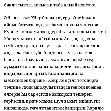
бикләп сыҡты, асҡысын таба алмай йонсоно.
Ә был ваҡыт Хәбир башын күтәрҙе. Әле һаман
айнып бөтмәгән, ә күңеле һаман араҡы таптыра.
Күршелә генә кемдәрҙеңдер аһылдашҡаны ишетелә.
Хәбирҙә уларҙың ҡайғыһы юҡ. Ана, өҫтәлдә уны
ымһындырып, шешә ултыра. Иҫерек ир шешәне
алды ла, баш түбән әйләндереп, ауыҙына ҡоя
башланы. Һыу ҡушылмаған аш һеркәһе тәүҙә
ауыҙҙы өтөп, аш юлына ҡойолдо һәм ашҡаҙанды
яндырып, иргә артыҡ ғазапланырға ла
мөмкинлек бирмәне... Хәбир әле өҫтәлгә тотонорға
теләгәйне, ләкин ашъяулыҡтың ситенә генә йәбешеп
өлгөрҙө һәм бар өҫтәлде һыпырып төшөрөп,
гөрһөлдәп, иҙәнгә ҡоланы. Шул ваҡыт, ниһәйәт, Рәйсә
килеп инде, теге яҡтан итәген һыпырып, һөрәнләй-