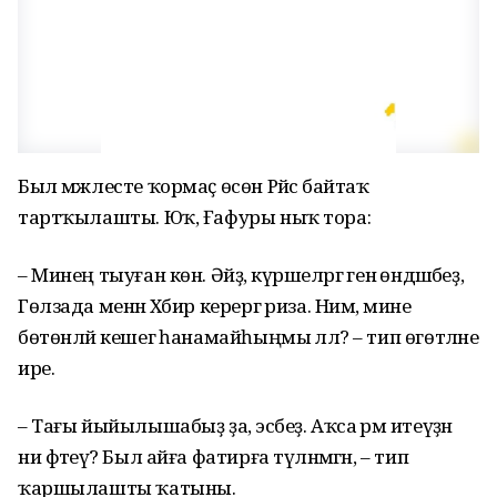
Был мәжлесте ҡормаҫ өсөн Рәйсә байтаҡ
тартҡылашты. Юҡ, Ғафуры ныҡ тора:
– Минең тыуған көн. Әйҙә, күршеләргә генә өндәшәбеҙ,
Гөлзада менән Хәбир керергә риза. Нимә, мине
бөтөнләй кешегә һанамайһыңмы әллә? – тип өгөтләне
ире.
– Тағы йыйылышабыҙ ҙа, эсәбеҙ. Аҡса әрәм итеүҙән
ни фәтеүә? Был айға фатирға түләнмәгән, – тип
ҡаршылашты ҡатыны.