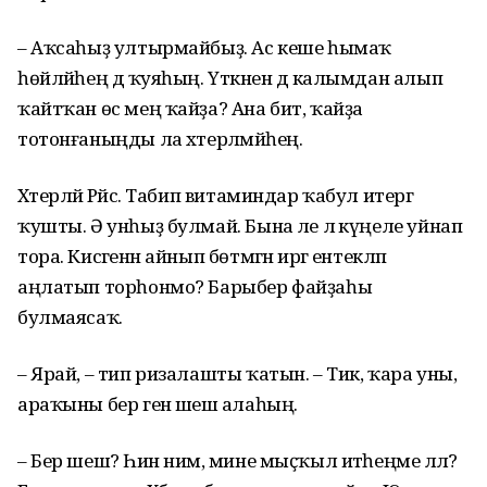
– Аҡсаһыҙ ултырмайбыҙ. Ас кеше һымаҡ
һөйләйһең дә ҡуяһың. Үткәнен дә калымдан алып
ҡайтҡан өс мең ҡайҙа? Ана бит, ҡайҙа
тотонғаныңды ла хәтерләмәйһең.
Хәтерләй Рәйсә. Табип витаминдар ҡабул итергә
ҡушты. Ә унһыҙ булмай. Бына әле лә күңеле уйнап
тора. Кисәгенән айнып бөтмәгән иргә ентекләп
аңлатып торһонмо? Барыбер файҙаһы
булмаясаҡ.
– Ярай, – тип ризалашты ҡатын. – Тик, ҡара уны,
араҡыны бер генә шешә алаһың.
– Бер шешә? Һин нимә, мине мыҫҡыл итәһеңме әллә?