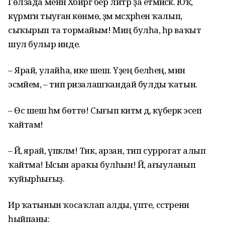
Гөлзада менән Хәбиргә бер литр ҙа етмәйәсәк. Юҡ,
күрмәгән тыуған көнмө, әҙәм мәсхәрәһенә ҡалып,
сыҡырып та тормайым! Миңә булһа, һәр ваҡыт
шул булыр инде.
– Ярай, улайһа, ике шешә. Үҙең беләһең, мин
эсмәйем, – тип ризалашҡандай булды ҡатын.
– Өс шешә һәм бөттө! Сығып китәм дә, күберәк эсеп
ҡайтам!
– Йә, ярай, үпкәләмә! Тик, арзан, тип суррогат алып
ҡайтма! Ысын араҡы булһын! Йә, ағыуланып
ҡуйырһығыҙ.
Ир ҡатынын ҡосаҡлап алды, үпте, сәстәренән
һыйпаны: