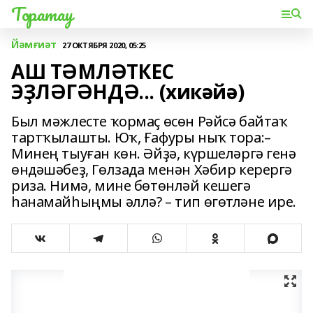
Торатау
Йәмғиәт
27 ОКТЯБРЯ 2020, 05:25
АШ ТӘМЛӘТКЕС
ЭҘЛӘГӘНДӘ... (хикәйә)
Был мәжлесте ҡормаҫ өсөн Рәйсә байтаҡ
тартҡылашты. Юҡ, Ғафуры ныҡ тора:–
Минең тыуған көн. Әйҙә, күршеләргә генә
өндәшәбеҙ, Гөлзада менән Хәбир керергә
риза. Нимә, мине бөтөнләй кешегә
һанамайһыңмы әллә? – тип өгөтләне ире.