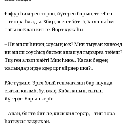
Ғафур һикереп тороп, йүгереп барып, тегеһенә
тоттора һалды. Хәбир, эсеп тә бөттө, ҡоланы һәм
тағы йоҡлап китте. Йорт хужаһы:
– Ни эшләп һинең соусың юҡ? Мин тыуған көнөмдә
ни эшләп соусһыҙ билмән ашап ултырырға тейеш?
Тиҙ генә алып ҡайт! Мин һине... Ҡасан беҙҙең
ҡатындар ирҙе ҡәҙерләргә өйрәнер икән?..
Рәйсә түҙмәне. Эргәлә бәләкәй генә магазин бар, шунда
сығып килмәһә, булмаҫ. Ҡабаланып, сығып
йүгерҙе. Барып керһә:
– Апай, бөттө бит әле, кискә килтерәләр, – тип тора
һатыусы ҡыҙыҡай.