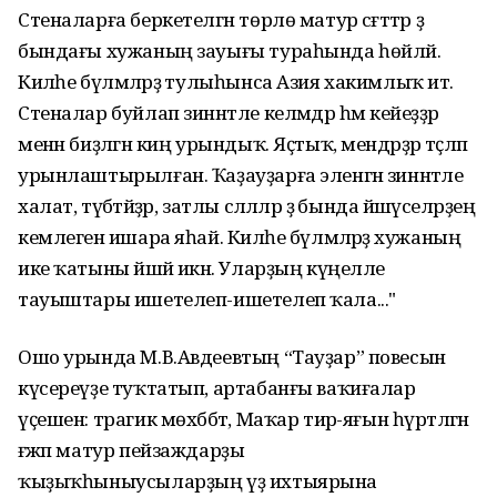
Стеналарға беркетелгән төрлө матур сәғәттәр ҙә
бындағы хужаның зауығы тураһында һөйләй.
Киләһе бүлмәләрҙә тулыһынса Азия хакимлыҡ итә.
Стеналар буйлап зиннәтле келәмдәр һәм кейеҙҙәр
менән биҙәлгән киң урындыҡ. Яҫтыҡ, мендәрҙәр тәҫләп
урынлаштырылған. Ҡаҙауҙарға эленгән зиннәтле
халат, түбәтәйҙәр, затлы сәлләләр ҙә бында йәшәүселәрҙең
кемлегенә ишара яһай. Киләһе бүлмәләрҙә хужаның
ике ҡатыны йәшәй икән. Уларҙың күңелле
тауыштары ишетелеп-ишетелеп ҡала..."
Ошо урында М.В.Авдеевтың “Тауҙар” повесын
күсереүҙе туҡтатып, артабанғы ваҡиғалар
үҫешен: трагик мөхәббәт, Маҡар тирә-яғын һүрәтләгән
ғәжәп матур пейзаждарҙы
ҡыҙыҡһыныусыларҙың үҙ ихтыярына