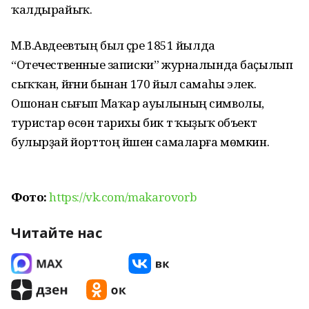
ҡалдырайыҡ.
М.В.Авдеевтың был әҫәре 1851 йылда
“Отечественные записки” журналында баҫылып
сыҡҡан, йәғни бынан 170 йыл самаһы элек.
Ошонан сығып Маҡар ауылының символы,
туристар өсөн тарихы бик тә ҡыҙыҡ объект
булырҙай йорттоң йәшен самаларға мөмкин.
Фото:
https://vk.com/makarovorb
Читайте нас