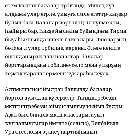
етем ҡалған балалар тәрбиәләнде. Минең күҙ
алдыма улар егәрле, уҡыуға сәмле егеттәр-ҡыҙҙар
булып баҫа. Балалар йортоноң әллә күпме аты,
һыйыры бар, Һикәҙе йылғаһы буйындағы Тирмән
быуаһы янында йәшелсә баҡсалары. Ошоларҙың
бөтәһен дә улар тәрбиәләне, ҡараны. Әлеге көндәге
ошондайыраҡ пансионаттар, балалар
йорттарындағы тәрбиәләнеүселәр менән уларҙың
хеҙмәткә ҡарашы ер менән күк араһы кеүек.
Алтмышынсы йылдар башында балалар
йортон ауылдан күсерҙеләр. Тиңдәштәребеҙҙән,
мәктәптәштәребеҙҙән айырылышыу ҡыйын булды.
Аҙаҡ был бинала мәктәп кластары, ауыл
ҡулланыусылар йәмғиәте (сельпо), Көнбайыш
Урал геология эҙләнеү партияһының