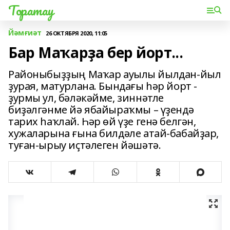
Торатау
Йәмғиәт
26 ОКТЯБРЯ 2020, 11:05
Бар Маҡарҙа бер йорт...
Районыбыҙҙың Маҡар ауылы йылдан-йыл
ҙурая, матурлана. Бындағы һәр йорт -
ҙурмы ул, бәләкәйме, зиннәтле
биҙәлгәнме йә ябайыраҡмы – үҙендә
тарих һаҡлай. Һәр өй үҙе генә белгән,
хужаларына ғына билдәле атай-бабайҙар,
туған-ырыу иҫтәлеген йәшәтә.