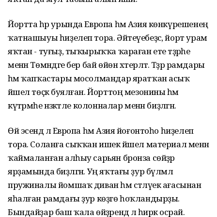
Йортта һәр урында Европа һәм Азия көнкүрешенең
ҡатнашыуы һиҙелеп тора. Әйтеүебеҙсә, йорт урам
яҡтан - туғыҙ, тыҡырыҡҡа ҡараған ете тәҙрәһе
менән Төмәндәге бер бай өйөн хәтерләтә. Тәҙрә рамдары
һәм ҡапҡастары мосолмандар яратҡан асыҡ
йәшел төҫкә буялған. Йорттоң мезонины һәм
күтәрмәһе нәзәкәтле колонналар менән биҙәлгән.
Өй эсендә лә Европа һәм Азия йоғонтоһо һиҙелеп
тора. Соланға сыҡҡан ишек йәшел материал менән
ҡаймаланған алһыу сарьян бронза сөйҙәр
ярҙамында биҙәлгән. Уң яҡтағы ҙур бүлмәлә
пружиналы йомшаҡ диван һәм сәтләүек ағасынан
яһалған рамдағы ҙур көҙгө һоҡландырҙы.
Бындайҙар баш ҡала өйҙәрендә лә һирәк осрай.