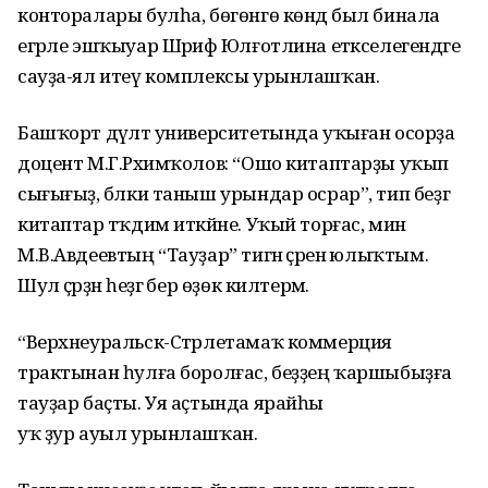
конторалары булһа, бөгөнгө көндә был бинала
егәрле эшҡыуар Шәрифә Юлғотлина етәкселегендәге
сауҙа-ял итеү комплексы урынлашҡан.
Башҡорт дәүләт университетында уҡыған осорҙа
доцент М.Г.Рәхимҡолов: “Ошо китаптарҙы уҡып
сығығыҙ, бәлки таныш урындар осрар”, тип беҙгә
китаптар тәҡдим иткәйне. Уҡый торғас, мин
М.В.Авдеевтың “Тауҙар” тигән әҫәренә юлыҡтым.
Шул әҫәрҙән һеҙгә бер өҙөк килтерәм.
“Верхнеуральск-Стәрлетамаҡ коммерция
трактынан һулға боролғас, беҙҙең ҡаршыбыҙға
тауҙар баҫты. Уя аҫтында ярайһы
уҡ ҙур ауыл урынлашҡан.