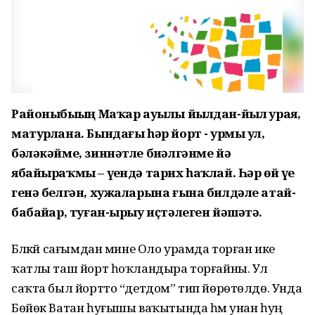
Районыбыҙҙың Маҡар ауылы йылдан-йыл ҙурая,
матурлана. Бындағы һәр йорт - ҙурмы ул,
бәләкәйме, зиннәтле биҙәлгәнме йә
ябайыраҡмы – үҙендә тарих һаҡлай. Һәр өй үҙе
генә белгән, хужаларына ғына билдәле атай-
бабайҙар, туған-ырыу иҫтәлеген йәшәтә.
Бәләкәй сағымдан мине Оло урамда торған ике
ҡатлы таш йорт һоҡландыра торғайны. Ул
саҡта был йортто “детдом” тип йөрөтөлдө. Унда
Бөйөк Ватан һуғышы ваҡытында һәм унан һуң