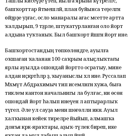
Ташлы кисеүҙе үтеп, йылға ярына күтәрелгәс,
башҡорттар әйтмешләй, план буйынса теҙелгән
өйҙәрҙе уҙғас, осло манаралы ағас мәсетте артта
ҡалдырып, 9 тәҙрәле, штукатурланған оло йорт
алдына туҡтаныҡ. Был башҡорт йәшәгән йорт ине.
Башҡортостандың төпкөлөндәге, ауылға
оҡшаған ҡаланан 100 саҡрым алыҫлыҡтағы
ярлы ауылда ошондай йортто осратыу, мине
алдан иҫкәртһәләр ҙә, ҡыуаныслы хәл ине. Руссалап
Мәхмүт Абдрахимыч тип исемләнгән хужа, быға
тиклем кантон начальнигы ла булғас, ни өсөн
ошондай йорт һалып инеүенә лә аптырарлыҡ
түгел. Әле ул сауҙа менән шөғөлләнә икән. Ауыл
халҡынан кейек тиреләре йыйып, алмашҡа
донъя кәрәк-яраҡтары, аҙыҡ-түлек биреп, ике
яҡтан да мул табыш алып йәшәй.