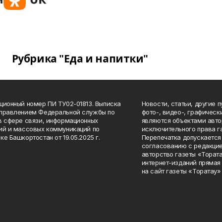
Рубрика "Еда и напитки"
ционный номер ПИ ТУ02-01813. Выписка
Новости, статьи, другие 
Управлением Федеральной службы по
фото-, видео-, графичес
в сфере связи, информационных
являются объектами авто
ий и массовых коммуникаций по
исключительного права г
ке Башкортостан от 19.05.2025 г.
Перепечатка допускается 
согласованию с редакцие
авторство газеты «Тората
интернет-изданий прямая
на сайт газеты «Торатау»