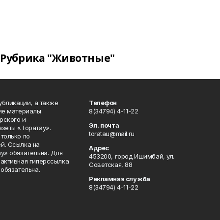
Рубрика "Животные"
публикации, а также
Телефон
кие материалы
8(34794) 4-11-22
рского и
Эл. почта
азеты «Торатау».
toratau@mail.ru
только по
й. Ссылка на
Адрес
у» обязательна. Для
453200, город Ишимбай, ул.
 активная гиперссылка
Советская, 88
 обязательна.
Рекламная служба
8(34794) 4-11-22