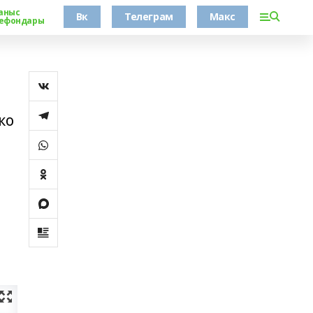
аныс
Вк
Телеграм
Макс
ефондары
ко