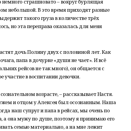
ло немного страшновато – вокруг бурлящая
аром небольшой. В это время приходят разные
ыдержит такого груза в количестве трёх
ось, но эта переправа оказалась для меня
астят дочь Полину двух с половиной лет. Как
ага, папа в дочурке «души не чает». И всё
альних рейсов не так много), он общается с
е участие в воспитании девочки.
сознательном возрасте, – рассказывает Настя.
мужем и отцом у Алексея был осознанным. Наша
огда наш супруг и папа в рейсах, мы очень по
а, а она мужу по душе, поэтому я принимаю его
чивать семью материально, а на мне лежит