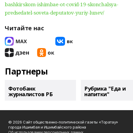
bashkirskom-ishimbae-ot-covid-19-skonchalsya-
predsedatel-soveta-deputatov-yuriy-lunev/
Читайте нас
Партнеры
Фотобанк
Рубрика "Еда и
журналистов РБ
напитки"
© 2026 Сайт общественно-политической газеты «Торатау»
города Ишимбая и Ишимбайского района
Об использовании персональных данных