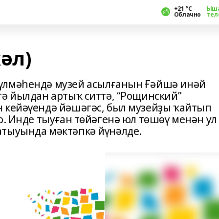
+21 °С
Ыш
Облачно
тел
әл)
үлмәһендә музей асылғанын Ғәйшә инәй
тә йылдан артыҡ ситтә, “Рощинский”
 кейәүендә йәшәгәс, был музейҙы ҡайтып
о. Инде тыуған төйәгенә юл төшөү менән ул
атыуында мәктәпкә йүнәлде.