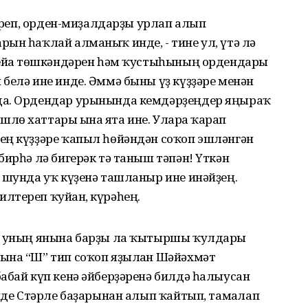
кереп, орден-миҙалдарҙы урлап алып
ын һаҡлай алманыҡ инде, - тине ул, үтә лә
зейға төшкәндәрен һәм ҡустыһының ордендары
белә ине инде. Әммә быны үҙ күҙҙәре менән
да. Ордендар урынында кемдәрҙеңдер яңыраҡ
ө хаттары ғына ята ине. Уларға ҡарап
ең күҙҙәре ҡапыл һөйәндән соҡоп эшләнгән
бирһә лә бигерәк тә таныш тәпән! Үткән
 шунда уҡ күҙенә ташланыр ине инәйҙең.
лтереп ҡуйған, күрәһең.
әй уның янына барҙы ла ҡытыршы ҡулдары
ына “Ш” тип соҡоп яҙылған Шәйәхмәт
абай күп кенә әйберҙәренә билдә һалыусан
әнде Стәрле баҙарынан алып ҡайтып, тамғалап