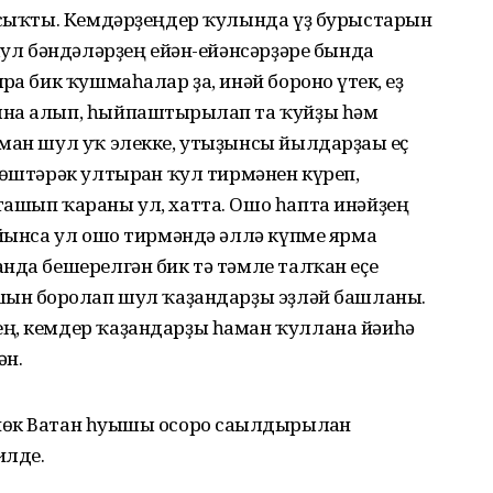
а сыҡты. Кемдәрҙеңдер ҡулында үҙ бурыстарын
 шул бәндәләрҙең ейән-ейәнсәрҙәре бында
ға бик ҡушмаһалар ҙа, инәй боронғо үтек, еҙ
ына алып, һыйпаштырғылап та ҡуйҙы һәм
ман шул уҡ элекке, утыҙынсы йылдарҙағы еҫ
йөштәрәк ултырған ҡул тирмәнен күреп,
ташып ҡараны ул, хатта. Ошо һапта инәйҙең
уйынса ул ошо тирмәндә әллә күпме ярма
нда бешерелгән бик тә тәмле талҡан еҫе
шын борғолап шул ҡаҙандарҙы эҙләй башланы.
ң, кемдер ҡаҙандарҙы һаман ҡуллана йәиһә
ән.
өк Ватан һуғышы осоро сағылдырылған
илде.