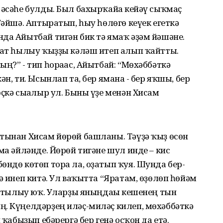
 әсәһе булды. Был бахырҡайға кейәү сыҡмаҫ
Ғәйшә. Аптыратып, һыу һөлөгө кеүек егеткә
да Айытбай тигән бик тә ямаҡ әҙәм йәшәне.
фрат һылыу ҡыҙҙы кәләш итеп алып ҡайтты.
ң?” - тип һорағас, Айытбай: “Мөхәббәткә
н, ти. Ысынлап та, бер яманға - бер яҡшы, бер
ҫкә сығалыр ул. Быны үҙе менән Хисам
ртынан Хисам йөрөй башланы. Тәүҙә ҡыҙ өсөн
ға әйләнде. Йөрөй тигәне шул инде – кис
өндө көтөп тора ла, оҙатып ҡуя. Шунда бер-
ә инеп китә. Ул ваҡытта “Яратам, өҙөлөп һөйәм
а атылыу юҡ. Уларҙы яныңдағы кешенең тын
ң. Күңелдәрҙең иләҫ-миләҫ килеп, мөхәббәткә
 ҡабыҙып ебәрергә бер генә осҡон да етә.