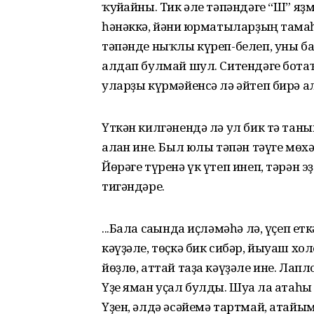
ҡуйғайны. Тик әле тәпәндәге “Ш” я
һәнәккә, йәғни юрматыларҙың тамға
тәпәнде ныҡлы күреп-белеп, уны б
алдап булмай шул. Ситендәге бота
уларҙы күрмәйенсә лә әйтеп бирә а
Үткән килгәнендә лә ул бик тә тан
алған ине. Был юлы тәпән тәүге мө
Йөрәге түренә үк үтеп инеп, тәрән 
тигәндәре.
...Бала сағында иҫләмәһә лә, үҫеп е
кәүҙәле, төҫкә бик сибәр, йыуаш хо
йөҙлө, аттай таҙа кәүҙәле ине. Лапл
Үҙе яман уҫал булды. Шуға ла атаһы
Үҙен, әлдә әсәйемә тартмай, атайы