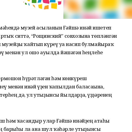
әһендә музей асылғанын Ғәйшә инәй ишетеп
артыҡ ситтә, “Рощинский” совхозына төпләнгән
л музейҙы ҡайтып күреү уға насип булмайыраҡ
шөү менән ул ошо ауылда йәшәгән һеңлеһе
ормошон һүрәтләгән һәм көнкүреш
инеү менән инәй үҙен ҡапылдан баласағына,
терһең дә, ул утыҙынсы йылдарҙа, үҙҙәренең
ныш һәм ҡасандыр улар Ғәйшә инәйҙең атаһы
 барыһы ла ана шул ҡәһәрле утыҙынсы