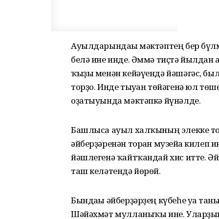
Ауылдарындағы мәктәптең бер бүлм
белә ине инде. Әммә тиҫтә йылдан 
ҡыҙы менән кейәүендә йәшәгәс, бы
торҙо. Инде тыуған төйәгенә юл тө
оҙатыуында мәктәпкә йүнәлде.
Башлыса ауыл халҡының элекке т
әйберҙәренән торған музейға килеп 
йәшлегенә ҡайтҡандай хис итте. Әй
таш келәтендә йөрөй.
Бындағы әйберҙәрҙең күбеһе уға та
Шәйәхмәт мулланыҡы ине. Уларҙың