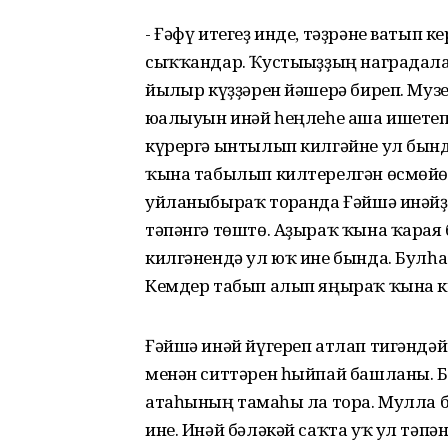
- Ғәфү итегеҙ инде, тәҙрәне ватып 
сыҡҡандар. Ҡустығыҙҙың наградалар
йылғыр күҙҙәрен йәшерә биреп. Му
юғалыуын инәй һеңлеһе аша ишетеп 
күрергә ынтылып килгәйне ул бын
ҡына табылып килтерелгән өсмөйөшл
уйланыбыраҡ торғанда Ғәйшә инәйҙ
тәпәнгә төштө. Аҙыраҡ ҡына ҡарая 
килгәнендә ул юҡ ине бында. Булһа
Кемдер табып алып яңыраҡ ҡына ки
Ғәйшә инәй йүгереп атлап тигәнд
менән ситтәрен һыйпай башланы. Б
атаһының тамғаһы ла тора. Мулла б
ине. Инәй бәләкәй саҡта уҡ ул тәп