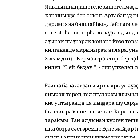
Яҡыныңдың ишетелеришетелмәҫлек 
ҡарашы үҙе бер осҡон. Артабан үҙе
дөрләп яна башлайһың. Ғәйшәгә лә
етте. Ятһа ла, торһа ла күҙ алдынд
аҙыраҡ шаҙрараҡ ҡоңғорт йөҙө тор
килгәнендә аҡрыныраҡ атларға, уны
Хисамдың: “Кермәйерәк тор, бер аҙ
килеп: “Һей, быҙау!”, - тип үпкәләп 
Ғәйшә бәләкәйҙән йыр сығарыуға әүәҫ
яңғырап тороп, гел шуларҙы шым ғы
кис ултырғанда ла ҡыҙҙарға шуларҙ
былайыраҡ ине, шикелле. Ҡара ла ғ
тарайым. Таң алдынан күргән төшк
ғына бөҙрә сәстәремде Еҫле майҙар
сығып Талдырғансы күҙем ҡарайым. Е