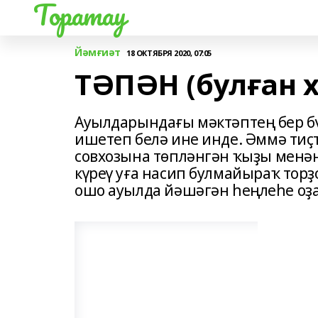
Торатау
Йәмғиәт
18 ОКТЯБРЯ 2020, 07:05
ТӘПӘН (булған х
Ауылдарындағы мәктәптең бер б
ишетеп белә ине инде. Әммә тиҫ
совхозына төпләнгән ҡыҙы менән
күреү уға насип булмайыраҡ торҙ
ошо ауылда йәшәгән һеңлеһе оҙ