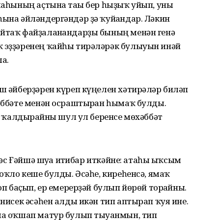
ҙмаһының аҫтына тағы бер һыҙыҡ уйып, уны
һына әйләндергәндәр ҙә ҡуйғандар. Ләкин
айтаҡ файҙаланғандарҙы бының менән генә
ҡ эҙҙәренең ҡайһы тирәләрәк булыуын инәй
ла.
ыш әйберҙәрен күреп күңелен хәтирәләр биләп
хәббәте менән осраштырған һымаҡ булды.
эҙ ҡалдырғайны шул ул беренсе мөхәббәт
ткәс Ғәйшә шуға иғтибар иткәйне: атаһы ыҡсым
лоҡло кеше булды. Әсәһе, киреһенсә, ямаҡ
оп баҫып, ер емерерҙәй булып йөрөй торғайны.
 нисек әсәһен алды икән тип аптырап ҡуя ине.
ма оҡшап матур булып тыуғанмын, тип