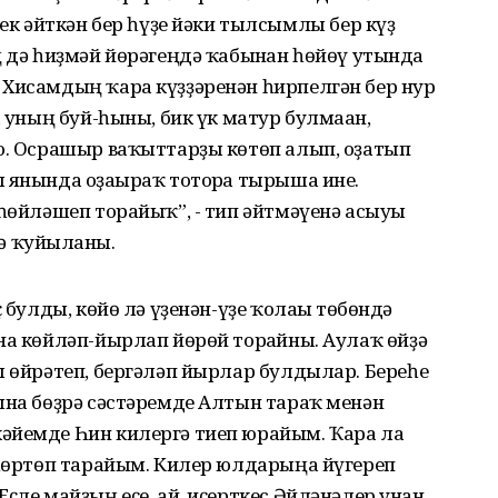
әйткән бер һүҙе йәки тылсымлы бер күҙ
ң дә һиҙмәй йөрәгеңдә ҡабынған һөйөү утында
 Хисамдың ҡара күҙҙәренән һирпелгән бер нур
а уның буй-һыны, бик үк матур булмаған,
ҙо. Осрашыр ваҡыттарҙы көтөп алып, оҙатып
 янында оҙағыраҡ тоторға тырыша ине.
 һөйләшеп торайыҡ”, - тип әйтмәүенә асыуы
тә ҡуйғыланы.
 булды, көйө лә үҙенән-үҙе ҡолағы төбөндә
на көйләп-йырлап йөрөй торғайны. Аулаҡ өйҙә
ы өйрәтеп, бергәләп йырлар булдылар. Береһе
ына бөҙрә сәстәремде Алтын тараҡ менән
әйемде Һин килергә тиеп юрайым. Ҡара ла
 һөртөп тарайым. Килер юлдарыңа йүгереп
ҫле майҙың еҫе, ай, иҫерткес Әйләнәлер унан