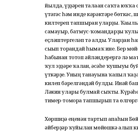
йылда, үҙҙәрен талаған саҡта юҡҡ
үтәгәс һәм инде кәрәктәре бөткәс,
килтереп тапшырған уларҙы. Ҡағылыр
самауыр, батмус-ҡомғандарҙы ҡул
еҫләштергеләп тә алды. Уларҙан һа
сығып торғандай һымаҡ ине. Бер мө
һабынан тотоп әйләндерергә лә ма
ҡул эҙҙәре ҡалған, әсәһе ҡушыуы б
үткәрҙе. Уның танауына ҡапыл ҡаҙа
килеп бәрелгәндәй булды. Инәй ба
Ләкин улары булмай сыҡты. Күрәһе
тимер-томорға тапшырып та өлгөрг
Хөршиҙә еңенән тартып апаһын Бөй
әйберҙәр ҡуйылған мөйөшкә алып к