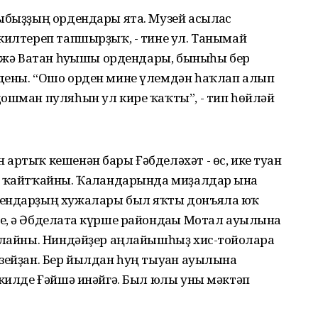
ыбыҙҙың ордендары ята. Музей асылғас
килтереп тапшырҙыҡ, - тине ул. Танымай
рәжә Ватан һуғышы ордендары, быныһы бер
дены. “Ошо орден мине үлемдән һаҡлап алып
дошман пуляһын ул кире ҡаҡты”, - тип һөйләй
артыҡ кешенән бары Ғәбделәхәт - өс, ике туған
п ҡайтҡайны. Ҡалғандарында миҙалдар ғына
дендарҙың хужалары был яҡты донъяла юҡ
е, ә Әбделғата күрше райондағы Мотал ауылына
лғайны. Ниндәйҙер аңлайышһыҙ хис-тойғоларға
зейҙан. Бер йылдан һуң тыуған ауылына
 килде Ғәйшә инәйгә. Был юлы уны мәктәп