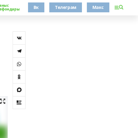
аныс
Вк
Телеграм
Макс
ефондары