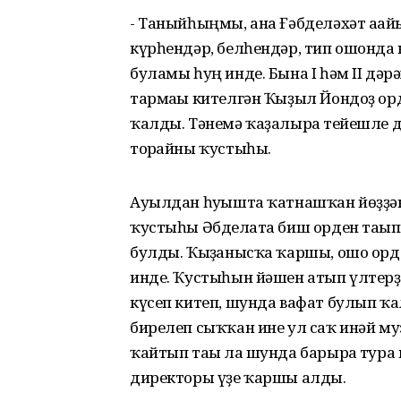
- Таныйһыңмы, ана Ғәбделәхәт ағай
күрһендәр, белһендәр, тип ошонда 
буламы һуң инде. Бына I һәм II дә
тармағы кителгән Ҡыҙыл Йондоҙ ор
ҡалды. Тәнемә ҡаҙалырға тейешле 
торғайны ҡустыһы.
Ауылдан һуғышта ҡатнашҡан йөҙҙән 
ҡустыһы Әбделғата биш орден тағы
булды. Ҡыҙғанысҡа ҡаршы, ошо ор
инде. Ҡустыһын йәшен атып үлтерҙ
күсеп китеп, шунда вафат булып ҡа
бирелеп сыҡҡан ине ул саҡ инәй му
ҡайтып тағы ла шунда барырға тура
директоры үҙе ҡаршы алды.