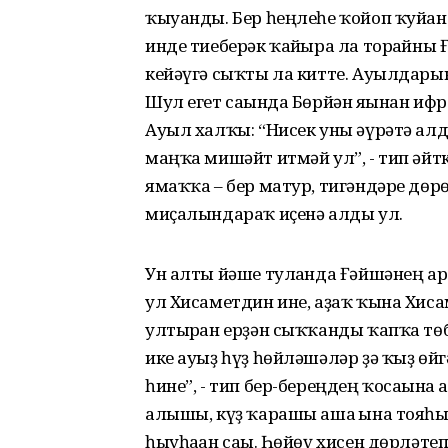
ҡыуанды. Бер һеңлеһе ҡойоп ҡуйған
инде тиеберәк ҡайғыра ла торғайны 
кейәүгә сыҡты ла китте. Ауылдарын
Шул егет сағында Бөрйән яғынан и
Ауыл халҡы: “Нисек уны әүрәтә алды
маңҡа мишәйт итмәй ул”, - тип әйткә
ямаҡҡа – бер матур, тигәндәре дөрө
миҫалындараҡ иҫенә алды ул.
Ун алты йәше тулғанда Ғәйшәнең а
ул Хисаметдин ине, аҙаҡ ҡына Хисам
ултырған ерҙән сыҡҡанды ҡапҡа төб
ике ауыҙ һүҙ һөйләшәләр ҙә ҡыҙ өйг
һине”, - тип бер-береңдең ҡосағын
алышы, күҙ ҡарашы аша ғына тояһы
һыуһаған сағы. Һөйөү хисен дөрләтеп