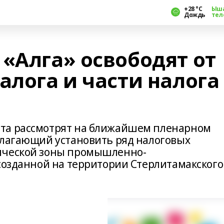
+28 °С
Ыш
Дождь
тел
«Алга» освободят от
алога и части налога
та рассмотрят на ближайшем пленарном
олагающий установить ряд налоговых
ической зоны промышленно-
созданной на территории Стерлитамакского