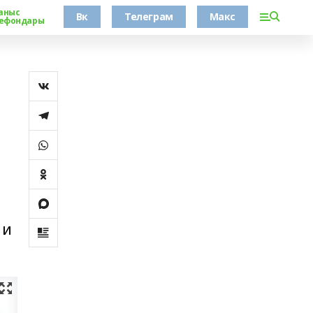
аныс
Вк
Телеграм
Макс
ефондары
 и