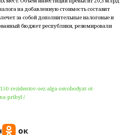
их мест. Объем инвестиций превысит 20,3 млрд
налога на добавленную стоимость составит
овлечет за собой дополнительные налоговые и
ованный бюджет республики, резюмировали
150-rezidentov-oez-alga-osvobodyat-ot-
na-pribyl-/