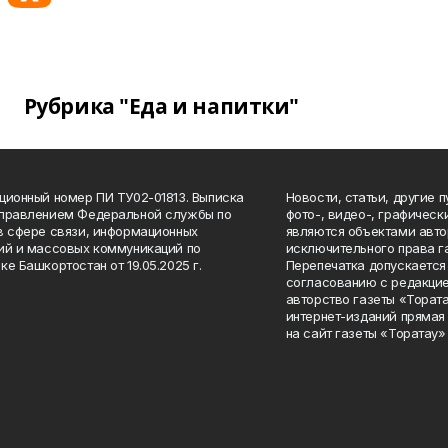
Рубрика "Еда и напитки"
ционный номер ПИ ТУ02-01813. Выписка
Новости, статьи, другие 
Управлением Федеральной службы по
фото-, видео-, графичес
в сфере связи, информационных
являются объектами авто
ий и массовых коммуникаций по
исключительного права г
ке Башкортостан от 19.05.2025 г.
Перепечатка допускается 
согласованию с редакцие
авторство газеты «Тората
интернет-изданий прямая
на сайт газеты «Торатау»