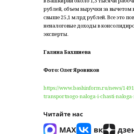
в Башкирии около 1,3 тысячи рабоч
рублей, объем выручки за вычетом 
свыше 25,1 млрд рублей. Все это п
неналоговые доходы в консолидир
эксперты.
Галина Бахшиева
Фото: Олег Яровиков
https://www.bashinform.ru/news/1491
transportnogo-naloga-i-chasti-naloga-
Читайте нас