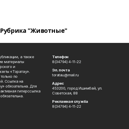
Рубрика "Животные"
публикации, а также
Телефон
кие материалы
8(34794) 4-11-22
рского и
Эл. почта
азеты «Торатау».
toratau@mail.ru
только по
й. Ссылка на
Адрес
у» обязательна. Для
453200, город Ишимбай, ул.
 активная гиперссылка
Советская, 88
 обязательна.
Рекламная служба
8(34794) 4-11-22