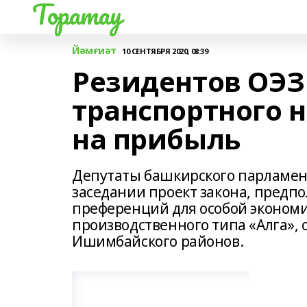
Торатау
Йәмғиәт
10 СЕНТЯБРЯ 2020, 08:39
Резидентов ОЭЗ 
транспортного н
на прибыль
Депутаты башкирского парламен
заседании проект закона, предп
преференций для особой эконом
производственного типа «Алга», 
Ишимбайского районов.