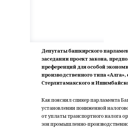
Депутаты башкирского парламе
заседании проект закона, предп
преференций для особой эконом
производственного типа «Алга»,
Стерлитамакского и Ишимбайско
Как пояснил спикер парламента Ба
установлении пониженной налогово
от уплаты транспортного налога о
зон промышленно-производственног