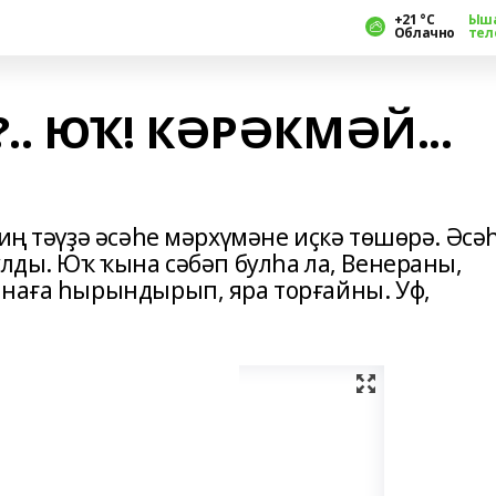
+21 °С
Ыш
Облачно
тел
.. ЮҠ! КӘРӘКМӘЙ...
иң тәүҙә әсәһе мәрхүмәне иҫкә төшөрә. Әсәһ
улды. Юҡ ҡына сәбәп булһа ла, Венераны,
енаға һырындырып, яра торғайны. Уф,