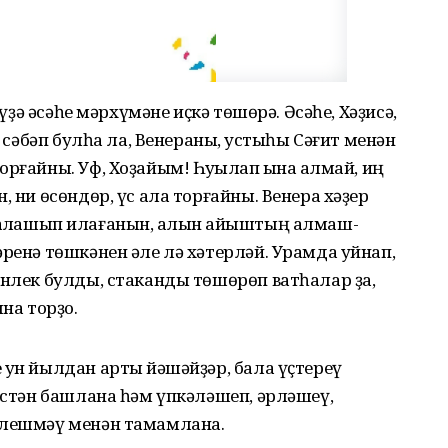
әүҙә әсәһе мәрхүмәне иҫкә төшөрә. Әсәһе, Хәҙисә,
а сәбәп булһа ла, Венераны, ҡустыһы Сәғит менән
рғайны. Уф, Хоҙайым! Һуҡҡылап ҡына ҡалмай, иң
, ни өсөндөр, үс ала торғайны. Венера хәҙер
 ҡосаҡлашып илағанын, ҡалын ҡайыштың алмаш-
әренә төшкәнен әле лә хәтерләй. Урамда уйнап,
инлек булды, стаканды төшөрөп ватһалар ҙа,
на торҙо.
 ун йылдан артыҡ йәшәйҙәр, бала үҫтереү
хәстән башлана һәм үпкәләшеп, әрләшеү,
елешмәү менән тамамлана.