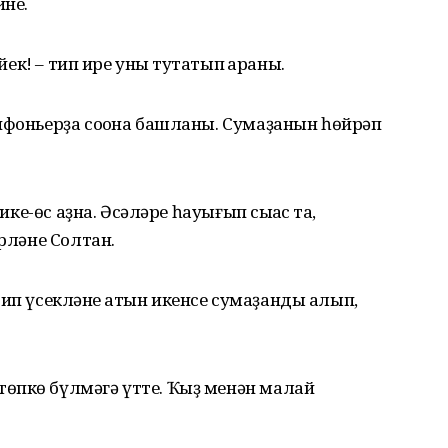
ине.
йек! – тип ире уны туҡтатып ҡараны.
ифоньерҙа соҡона башланы. Сумаҙанын һөйрәп
ике-өс аҙна. Әсәләре һауығып сыҡҡас та,
өрләне Солтан.
– тип үсекләне ҡатын икенсе сумаҙанды алып,
өпкө бүлмәгә үтте. Ҡыҙ менән малай