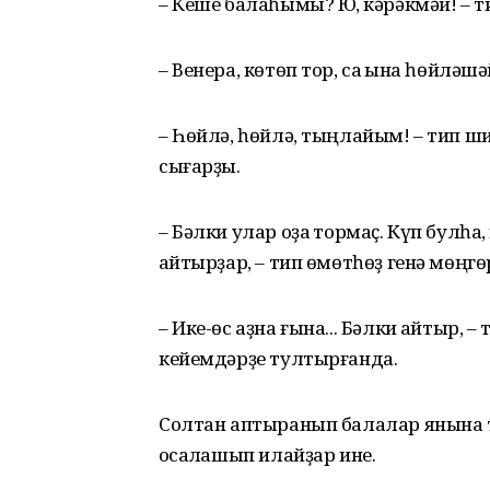
– Кеше балаһымы? Юҡ, кәрәкмәй! – т
– Венера, көтөп тор, саҡ ҡына һөйләшә
– Һөйлә, һөйлә, тыңлайым! – тип ш
сығарҙы.
– Бәлки улар оҙаҡ тормаҫ. Күп булһа, 
ҡайтырҙар, – тип өмөтһөҙ генә мөңг
– Ике-өс аҙна ғына... Бәлки ҡайтыр, 
кейемдәрҙе тултырғанда.
Солтан аптыранып балалар янына т
ҡосаҡлашып илайҙар ине.