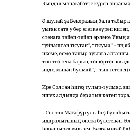
Бындай мөнәсәбәтте күреп өйрәнмәг
Ә шулай ҙа Венераның бала табырлы
уҡыған саҡта уҡ бер егеткә әүрәп ките
стенаға төйөп-төйөп әрләне. Уның 
“уйнаштан тыуған”, “тыума” – иң я
икеме, өсмө тапҡыр ауырға ҡалғайны
тип тиҙ генә барып, төшөртөп килде.
инде, минән булмай”, – тип тегенең
Ире Солтан һигеҙ тулыр-тулмаҫ, эшк
ишек алдында бер ҡатын көтөп тора
– Солтан Мәғәфүр улы һеҙ булаһығы
идаралығының опека бүлегенән. Әл
һорашырға килдем. Һеҙгә ыңғай баһ