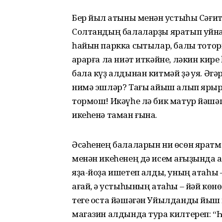
Бер йыл ҡатыны менән ҡустыһы Сәғит 
Солтандың балаларҙы яратып уйнау
һайын паркка сыҡтылар, балыҡ тотор
ҡарарға ла ниәт иткәйне, ләкин кир
бала күҙ алдынан китмәй ҙә ҡуя. Әг
нимә эшләр? Тағы ҡайыш алып ярырғ
тормош! Икәүһе лә бик матур йәшәп
икеһенә таман ғына.
Әсәһенең балаларын ни өсөн яратма
менән икеһенең дә исем ҡағыҙында ат
яҙа-йоҙа ишетеп ҡалды, уның атаһ
ағай, ә ҡустыһының атаһы – йәй көнө 
теге оста йәшәгән Уйылданды йыш ҡ
магазин алдында тура килтереп: “Һ