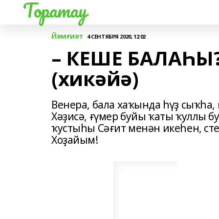
Торатау
Йәмғиәт
4 СЕНТЯБРЯ 2020, 12:02
– КЕШЕ БАЛАҺЫ?
(хикәйә)
Венера, бала хаҡында һүҙ сыҡһа, 
Хәҙисә, ғүмер буйы ҡаты ҡуллы б
ҡустыһы Сәғит менән икеһен, ст
Хоҙайым!