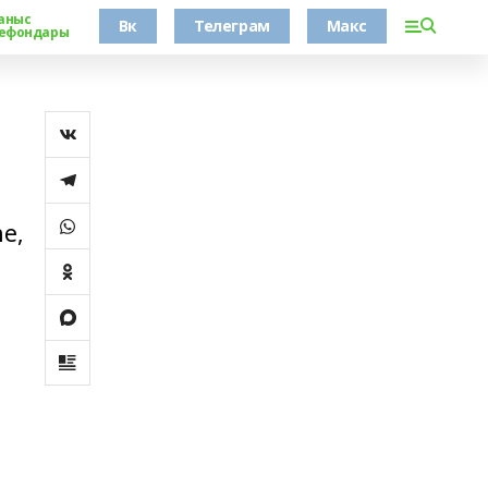
аныс
Вк
Телеграм
Макс
ефондары
е,