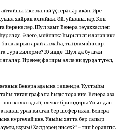
ҡайтҡайны. Ике малай үҫтерәләр икән. Ире
ына хайран ҡалғайны. Әй, уйнанылар. Көн
ға йөрөнөләр. Шул ваҡыт Венера тәүәккәлләп
е һүрелде. Әлеге, мөйөшкә һырынып илаған ике
әр балаларын ҡарай алмаһа, тыңламаһалар,
а тура килерме? Юҡ инде! Шул да булған
 яталар. Иренең фатиры әллә ни ҙур ҙа түгел,
ғанын Венера аҙаҡ ҡына төшөндө. Ҡустыһы
аһы тигән графала һыҙыҡ тора ине. Венера аҙаҡ
ы – ошо колхоздың элекке бригадиры Уйылдан
ҡаланан ураҡҡа килгән бер шофер икән. Венера
ына күргеләй ине. Уныһы хатта бер тапҡыр
аумы, ҡыҙым! Хәлдәрең нисек?” – тип һорашты.