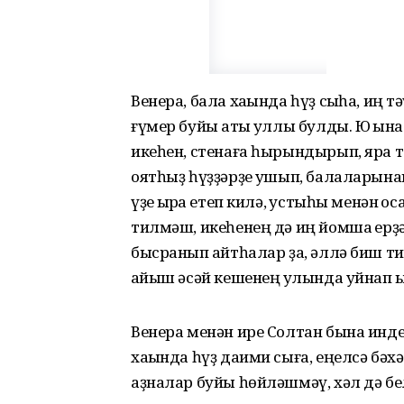
Венера, бала хаҡында һүҙ сыҡһа, иң т
ғүмер буйы ҡаты ҡуллы булды. Юҡ ҡын
икеһен, стенаға һырындырып, яра то
оятһыҙ һүҙҙәрҙе ҡушып, балаларынан
үҙе ҡырҡҡа етеп килә, ҡустыһы менән
тилмәш, икеһенең дә иң йомшаҡ ерҙ
бысранып ҡайтһалар ҙа, әллә биш т
ҡайыш әсәй кешенең ҡулында уйнап ҡы
Венера менән ире Солтан бына инде
хаҡында һүҙ даими сыға, еңелсә бә
аҙналар буйы һөйләшмәү, хәл дә б