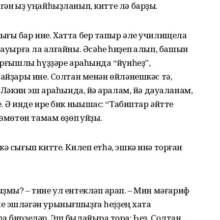
ән ҡыҙ уңайһыҙланып, китте лә барҙы.
ғы бар ине. Хатта бер тапҡыр әле училищела
п, ауырға ла ҡалғайны. Әсәһе һиҙеп ҡалып, башын
ҡарғышлы һүҙҙәре араһында “йүнһеҙ”,
байҙары ине. Солтан менән өйләнешкәс тә,
. Ләкин эш араһында, йә ҡаралам, йә дауаланам,
 Ә инде ире бик ныҡышҡас: “Табиптар әйтте
 өмөтөн тамам өҙөп ҡуйҙы.
ә сығып китте. Килеп етһә, эшкә инә торған
.
ҙмы? – тине ул ентекләп ҡарап. – Мин мәғариф
е эшләгән урынығшыҙға һеҙҙең хаҡта
а бирҙеләр. Эш былайыраҡ тора: Һеҙ, Солтан