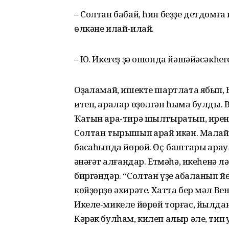
– Солтан бабай, һин беҙҙе детдомға
өлкәне илай-илай.
– Юҡ. Икегеҙ ҙә ошонда йәшәйәсәкһеге
Оҙаҡламай, ишекте шартлата ябып,
итеп, аралар өҙөлгән һымаҡ булды.
Ҡатын ара-тирә шылтыратып, ирене
Солтан тырышып ҡарай икән. Малайы
баҡсаһында йөрөй. Өҫ-баштары ҡарау
ҡәнәғәт ҡалғандар. Етмәһә, икеһенә
биргәндәр. “Солтан үҙе ҡабаланып йө
көйҙөрҙө әхирәте. Хатта бер мәл Вен
Икеле-микеле йөрөй торғас, йылдан 
Кәрәк булһам, килеп алыр әле, тип ҡ