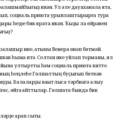
ралашмайһығыҙ икән. Ул әле дауаханала ята,
алып, социаль приютҡа урынлаштырырға тура
ҙары һеҙҙе бик ярата икән. Ҡыҙы ла өйрәнеп
ығыҙ?
ралашыр ине, ҡатыны Венера өнәп бөтмәй.
кән һымаҡ итә. Солтан ике уйлап торманы, ял
”йына ултыртты һәм социаль приютҡа китте.
уның һеңлеһе Гөлшаттың буҫығып бөткән
ә яҙҙы. Балаларҙы ваҡытлыса тәрбиәгә алыу
йғас, өйгә ҡайттылар. Гөлшатҡа бында бик
әрҙе ҡарап сыҡты.