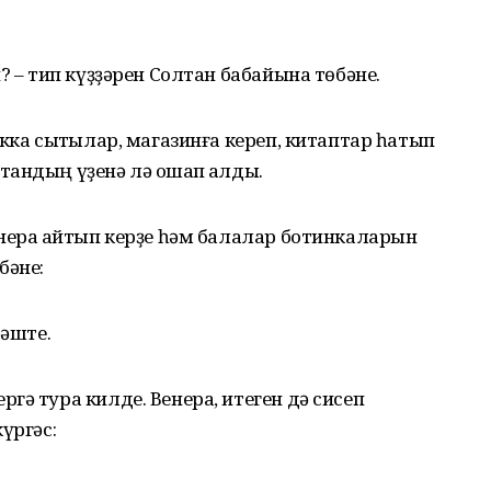
? – тип күҙҙәрен Солтан бабайына төбәне.
кка сыҡтылар, магазинға кереп, китаптар һатып
андың үҙенә лә оҡшап ҡалды.
нера ҡайтып керҙе һәм балалар ботинкаларын
бәне:
дәште.
гә тура килде. Венера, итеген дә сисеп
үргәс: