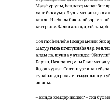
Мәғәфүр улы, һеңлегеҙ менән бик а
хәле бик ауыр. Ә улы менән ҡыҙын 
килде. Икеһе лә бик илайҙар, малай
китер ине. Бәлки алып, ҡарай алырһ
Солтан һеңлеһе Нәзирә менән бик а
Матур ғына итеп уйнаһалар, көнләш
алды ла, шунда уҡ ҡатынды “Жигули
Барып, Нәзирәнең улы Раян менән 
йөҙөн күргәс, Солтан үҙе илап ебәр
тураһында рөхсәт ҡағыҙҙарына ҡул ҡу
оҡшаны:
– Бында кемдәр йәшәй? – тип бүлмәл