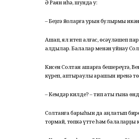
Ә Раян иһә, шунда уҡ:
– Беҙгә йоҡларға урын булырмы икән
Ашап, ял итеп алғас, өсәүләшеп пар
алдылар. Балалар менән уйнау Солт
Кисен Солтан ашарға бешереүгә, Ве
күреп, аптыраулы ҡарашын иренә тө
– Кемдәр килде? – тип ҡаты ғына өн
Солтанға барыһын да аңлатып бирер
тормай, төпкә үтте һәм балаларҙы к