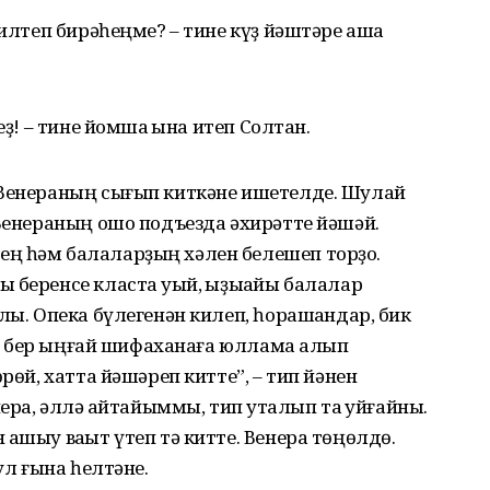
 илтеп бирәһеңме? – тине күҙ йәштәре аша
ҙ! – тине йомшаҡ ҡына итеп Солтан.
 Венераның сығып киткәне ишетелде. Шулай
 Венераның ошо подъезда әхирәтте йәшәй.
ң һәм балаларҙың хәлен белешеп торҙо.
 беренсе класта уҡый, ҡыҙыҡайы балалар
лы. Опека бүлегенән килеп, һорашҡандар, бик
 лә бер ыңғай шифаханаға юллама алып
рөй, хатта йәшәреп китте”, – тип йәнен
ера, әллә ҡайтайыммы, тип уҡталып та ҡуйғайны.
ашыу ваҡыт үтеп тә китте. Венера төңөлдө.
ул ғына һелтәне.