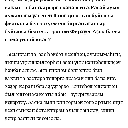
ваҡытта башҡарырға кәңәш итә. Рәсәй ауыл
хужалығы үҙәгенең Башғортостан буйынса
филиалы белгесе, емеш биргән ағастар
буйынса белгес, агроном Фирҙәүес Аҫылбаева
нимә уйлай икән?
- Ысынлап та, ағас һәйбәт үҫешһен, ауырымаһын,
яҡшы уңыш килтерһен өсөн уны йәйгеһен киҫеү
һәйбәт алым. Быға тиклем белгестәр был
ваҡытта ағастарға тейергә ярамай тип бара ине.
Хәҙер ҡараш бер аҙ үҙгәрҙе. Йәйгеһен эшләнгән
был эштең маҡсаты ябай – ауырыуҙарҙы
иҫкәртеү. Ағасҡа зыян клитермәй генә артыҡ, яңы
үҫеп сыҡҡан ботаҡтарҙы алып ташлау, сөнки
улар ағастың көсөн ала.