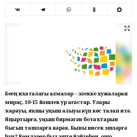
Беҙҙең ихаталағы алмалар – элекке хужаларҙан
мираҫ, 10-15 йәшлек ҙур ағастар. Уларҙы
ҡарауы, яҡшы уңыш алыуы күп көс талап итә.
Яңыртырға, уңыш бирмәгән ботаҡтарын
бысып ташларға кәрәк. Быны нисек эшләргә
һуң? Кемдәрҙер был эште йәйгеһен, ошо