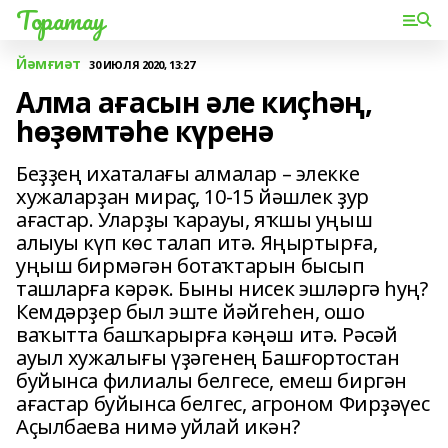
Торатау
Йәмғиәт
30 ИЮЛЯ 2020, 13:27
Алма ағасын әле киҫһәң,
һөҙөмтәһе күренә
Беҙҙең ихаталағы алмалар – элекке
хужаларҙан мираҫ, 10-15 йәшлек ҙур
ағастар. Уларҙы ҡарауы, яҡшы уңыш
алыуы күп көс талап итә. Яңыртырға,
уңыш бирмәгән ботаҡтарын бысып
ташларға кәрәк. Быны нисек эшләргә һуң?
Кемдәрҙер был эште йәйгеһен, ошо
ваҡытта башҡарырға кәңәш итә. Рәсәй
ауыл хужалығы үҙәгенең Башғортостан
буйынса филиалы белгесе, емеш биргән
ағастар буйынса белгес, агроном Фирҙәүес
Аҫылбаева нимә уйлай икән?