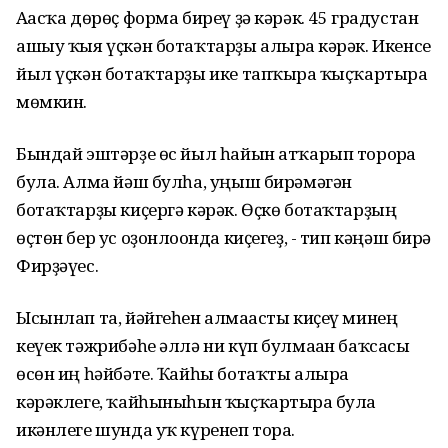
Ағасҡа дөрөҫ форма биреү ҙә кәрәк. 45 градустан
ашыу ҡыя үҫкән ботаҡтарҙы алырға кәрәк. Икенсе
йыл үҫкән ботаҡтарҙы ике тапҡырға ҡыҫҡартырға
мөмкин.
Бындай эштәрҙе өс йыл һайын атҡарып торорға
була. Алма йәш булһа, уңыш бирәмәгән
ботаҡтарҙы киҫергә кәрәк. Өҫкө ботаҡтарҙың
өҫтөн бер ус оҙонлоғонда киҫегеҙ, - тип кәңәш бирә
Фирҙәүес.
Ысынлап та, йәйгеһен алмағасты киҫеү минең
кеүек тәжрибәһе әллә ни күп булмаған баҡсасы
өсөн иң һәйбәте. Ҡайһы ботаҡты алырға
кәрәклеге, ҡайһыныһын ҡыҫҡартырға була
икәнлеге шунда уҡ күренеп тора.