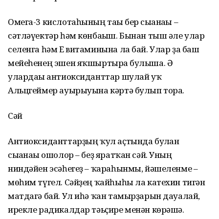
Омега-3 кислотаһының тағы бер сығанағы –
сәтләүектәр һәм көнбағыш. Бынан тыш әле улар
селенга һәм Е витаминына ла бай. Улар ҙа баш
мейеһенең эшен яҡшыртырға булыша. Ә
улардағы антиоксиданттар шулай уҡ
Альцгеймер ауырыуына кәртә булып тора.
Сәй
Антиоксиданттарҙың ҡул аҫтында булған
сығанағы ошолор – беҙ яратҡан сәй. Уның
ниндәйен эсәһегеҙ – ҡараһынмы, йәшеленме –
мөһим түгел. Сәйҙең ҡайһыһы ла катехин тигән
матдагә бай. Ул иһә ҡан тамырҙарын дауалай,
ирекле радикалдар тәьҫире менән көрәшә.