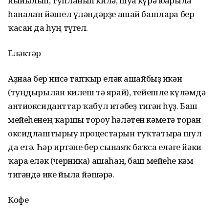
йыйылып, тупланып килә, шуға күрә юғарыла
һаналған йәшел үләндәрҙе ашай башларға бер
ҡасан да һуң түгел.
Еләктәр
Аҙнаға бер нисә тапҡыр еләк ашайбыҙ икән
(туңдырылған килеш тә ярай), тейешле күләмдә
антиоксиданттар ҡабул итәбеҙ тигән һүҙ. Баш
мейеһенең ҡаршы тороу һәләтен кәметә торған
оксидлаштырыу процестарын туҡтатырға шул
да етә. Һәр иртәне бер сынаяҡ баҡса еләге йәки
ҡара еләк (черника) ашаһаң, баш мейеһе кәм
тигәндә ике йылға йәшәрә.
Кофе