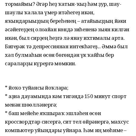
тормаймы? Әгәр һеҙ ҡатын-ҡыҙ һәм ҙур, шау-
шаулы ҡалала ғүмер итәһегеҙ икән,
яҡындарығыҙҙың береһенең – атайығыҙҙың йәки
әсәйегеҙҙең олоғайған көндә зиһененә зыян килгән
икән, был сирҙең һеҙгә лә янау ихтималы арта.
Бигерәк тә депрессиянан интекһәгеҙ... Әммә был
хәл булмаһын өсөн бөгөндән үк ҡайһы бер
сараларҙы күрергә мөмкин.
* йоҡо туйғансы йоҡларға;
* аҙна дауамында кәм тигәндә 150 минут спорт
менән шөғөлләнергә;
* баш мейеһе яҡшыраҡ эшләһен өсөн
кроссвордтар сисергә, сит тел өйрәнергә, махсус
компьютер уйындары уйнарға. Һәм иң мөһиме –