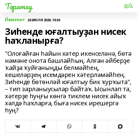
Торатау
Йәмғиәт
26 ИЮЛЯ 2020, 10:36
Зиһенде юғалтыуҙан нисек
һаҡланырға?
"Олоғайған һайын хәтер икенселәнә, бөтә
нәмәне онота башлайһың. Алған әйберҙе
ҡайҙа ҡуйғаныңды белмәйһең,
кешеләрҙең исемдәрен хәтерләмәйһең.
Зиһенде бөтөнләй юғалтыу бик ҡурҡыта",
– тип зарланыусылар байтаҡ. Ысынлап та,
хәтерҙе һуңғы көнгә тиклем нисек айыҡ
хәлдә һаҡларға, быға нисек ирешергә
һуң?