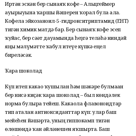
Иртән эскән бер сынаяҡ кофе – Альцгеймер
ауырыуына ҡаршы йәшерен ҡорал була ала.
Кофела эйкозаноил-5-гидрокситриптамид (EHT)
тигән химик матдә бар. Бер сынаяҡ кофе эсеп
ҡуйғас, бер сәғәт дауамында һеҙгә теләһә ниндәй
яңы мәғлүмәтте ҡабул итеүе күпкә еңел
биреләсәк.
Ҡара шоколад
Күп итеп какао ҡушылған һәм шәкәре булмаған
бер нисә киҫәк ҡара шоколад – был көндәлек
норма булырға тейеш. Какаола флавоноидтар
тип аталған антиоксиданттар күп: улар баш
мейеһен йәшәртә, уның гиппокамп тигән
өлөшөндә ҡан әйләнешен яҡшырта. Баш