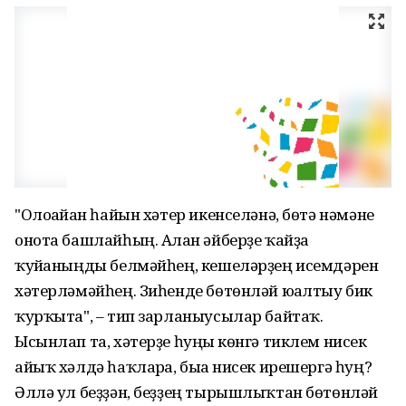
"Олоғайған һайын хәтер икенселәнә, бөтә нәмәне
онота башлайһың. Алған әйберҙе ҡайҙа
ҡуйғаныңды белмәйһең, кешеләрҙең исемдәрен
хәтерләмәйһең. Зиһенде бөтөнләй юғалтыу бик
ҡурҡыта", – тип зарланыусылар байтаҡ.
Ысынлап та, хәтерҙе һуңғы көнгә тиклем нисек
айыҡ хәлдә һаҡларға, быға нисек ирешергә һуң?
Әллә ул беҙҙән, беҙҙең тырышлыҡтан бөтөнләй