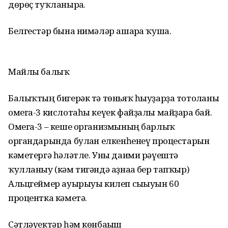
дөрөҫ туҡланырға.
Белгестәр бына нимәләр ашарға ҡуша.
Майлы балыҡ
Балыҡтың бигерәк тә төньяҡ һыуҙарҙа тотолғаны
омега-3 кислотаһы кеүек файҙалы майҙарға бай.
Омега-3 – кеше организмының барлыҡ
органдарында булған елкенһенеү процестарын
кәметергә һәләтле. Уны даими рәүештә
ҡулланыу (кәм тигәндә аҙнаға бер тапҡыр)
Альцгеймер ауырыуы килеп сығыуын 60
процентка кәметә.
Сәтләүектәр һәм көнбағыш