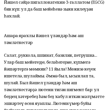
Йәшел сәйҙә пигаллокатехин-3-галлатом (EGCG)
бик күп: ул да баш мейеһенә зыян килеүҙән
һаҡлай.
Ашарға яраҡлы йәшел үләндәр һәм аш
тәмләткестәр
Салат, руккола, шпинат, базилик, петрушка...
Улар баш мейегеҙҙе, беләһегеҙме, күпмегә
йәшәртергә мөмкин? 11 йылға! Мөғжизә кеүек
ишетелә, шулаймы. Әммә был, ысынлап та,
шулай. Был йәшел үләндәр һәм аш
тәмләткестәрҙә лютеин тигән пигмент бар: ул
беҙҙең хәтеребеҙ һәм беҙ ҡабул иткән мәғлүмәтте
эшкәртеү өсөн яуаплы. Лютеин ғүмер буйы