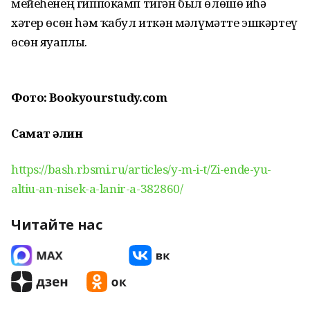
мейеһенең гиппокамп тигән был өлөшө иһә
хәтер өсөн һәм ҡабул иткән мәғлүмәтте эшкәртеү
өсөн яуаплы.
Фото: Bookyourstudy.com
Самат Ғәлин
https://bash.rbsmi.ru/articles/y-m-i-t/Zi-ende-yu-
altiu-an-nisek-a-lanir-a-382860/
Читайте нас