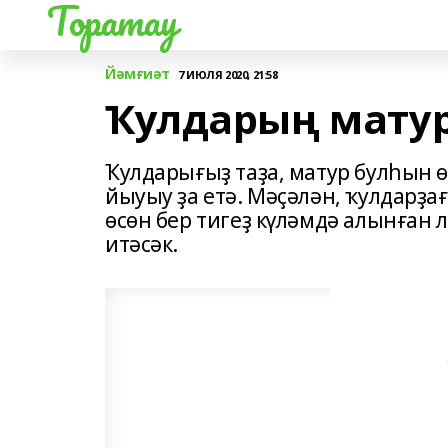
Торатау
Йәмғиәт
7 ИЮЛЯ 2020, 21:58
Ҡулдарың матур
Ҡулдарығыҙ таҙа, матур булһын 
йыуыу ҙа етә. Мәҫәлән, ҡулдарҙа
өсөн бер тигеҙ күләмдә алынған 
итәсәк.