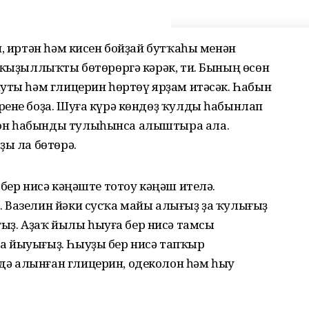
н, иртән һәм кисен бойҙай бутҡаһы менән
 ҡыҙыллыҡты бөтөрөргә кәрәк, ти. Бының өсөн
уты һәм глицерин һөртөү ярҙам итәсәк. Һабын
рене боҙа. Шуға күрә көндөҙ ҡулды һабынлап
он һабынды тулыһынса алыштыра ала.
ҙы ла бөтөрә.
 бер нисә кәңәште тотоу кәңәш ителә.
 Вазелин йәки сусҡа майы алығыҙ ҙа ҡулығыҙ
. Аҙаҡ йылы һыуға бер нисә тамсы
а йыуығыҙ. Һыуҙы бер нисә тапҡыр
ә алынған глицерин, одеколон һәм һыу