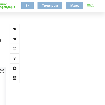
аныс
Вк
Телеграм
Макс
ефондары
н