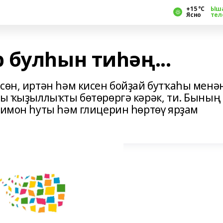
+15 °С
Ыш
Ясно
тел
 булһын тиһәң...
өсөн, иртән һәм кисен бойҙай бутҡаһы менә
ғы ҡыҙыллыҡты бөтөрөргә кәрәк, ти. Бының
лимон һуты һәм глицерин һөртөү ярҙам