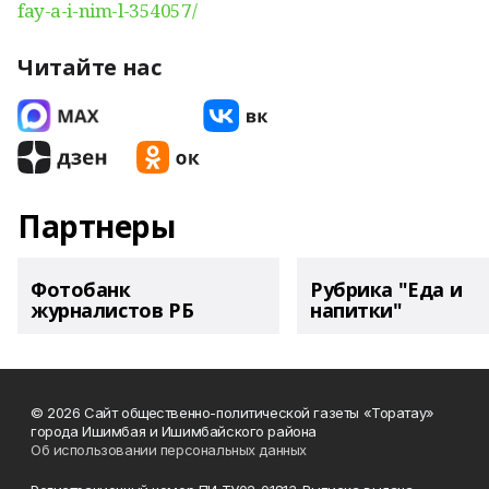
fay-a-i-nim-l-354057/
Читайте нас
Партнеры
Фотобанк
Рубрика "Еда и
журналистов РБ
напитки"
© 2026 Сайт общественно-политической газеты «Торатау»
города Ишимбая и Ишимбайского района
Об использовании персональных данных