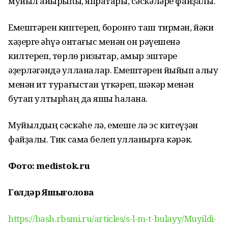
муйыл ҡайырыһы, япраҡтары, сәскәләре файҙалы.
Емештәрен киптереп, боронғо таш тирмән, йәки
хәҙерге ҡәһүә онтағыс менән он рәүешенә
килтереп, төрлө ризыҡтар, ҡамыр эштәре
әҙерләгәндә ҡулланалар. Емештәрен йыйып алыу
менән ит турағыстан үткәреп, шәкәр менән
бутап ултырһаң да яҡшы һаҡлана.
Муйылдың сәскәһе лә, емеше лә эс китеүҙән
файҙалы. Тик сама белеп ҡулланырға кәрәк.
Фото: medistok.ru
Гөлдәр Яҡшығолова
https://bash.rbsmi.ru/articles/s-l-m-t-bulayy/Muyildi-