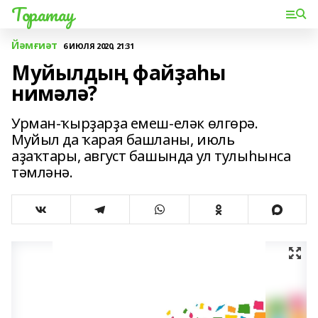
Торатау
Йәмғиәт
6 ИЮЛЯ 2020, 21:31
Муйылдың файҙаһы
нимәлә?
Урман-ҡырҙарҙа емеш-еләк өлгөрә.
Муйыл да ҡарая башланы, июль
аҙаҡтары, август башында ул тулыһынса
тәмләнә.