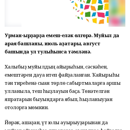
Урман-ҡырҙарҙа емеш-еләк өлгөрә. Муйыл да
ҡарая башланы, июль аҙаҡтары, август
башында ул тулыһынса тәмләнә.
Халҡыбыҙ муйылдың ҡайырыһын, сәскәһен,
емештәрен дауа итеп файҙаланған. Ҡайырыһы
тән тиреһенә сыҡҡан төрлө сабыртмаларға ҡаршы
ҡулланыла, теш һыҙлауын баҫа. Төнәтелгән
япраҡтарын быуындарға ябып, һыҙланыуҙан
ҡотолорға мөмкин.
Йөрәк, ашҡаҙан, үт юлы ауырыуҙарынан да