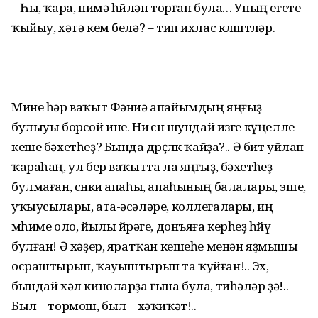
– Һы, ҡара, нимә һөйләп торған була… Уның егете
ҡыйыу, хәтә кем белә? – тип ихлас көлөштөләр.
Мине һәр ваҡыт Фәниә апайымдың яңғыҙ
булыуы борсой ине. Ни өсөн шундай изге күңелле
кеше бәхетһеҙ? Бында дөрөҫлөк ҡайҙа?.. Ә бит уйлап
ҡараһаң, ул бер ваҡытта ла яңғыҙ, бәхетһеҙ
булмаған, сөнки апаһы, апаһының балалары, эше,
уҡыусылары, ата-әсәләре, коллегалары, иң
мөһиме оло, йылы йөрәге, донъяға керһеҙ һөйөүө
булған! Ә хәҙер, яратҡан кешеһе менән яҙмышы
осраштырып, ҡауыштырып та ҡуйған!.. Эх,
бындай хәл киноларҙа ғына була, тиһәләр ҙә!..
Был – тормош, был – хәҡиҡәт!..