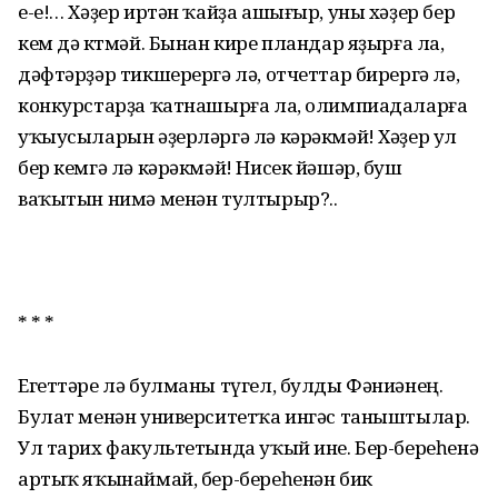
е-е!… Хәҙер иртән ҡайҙа ашығыр, уны хәҙер бер
кем дә көтмәй. Бынан кире пландар яҙырға ла,
дәфтәрҙәр тикшерергә лә, отчеттар бирергә лә,
конкурстарҙа ҡатнашырға ла, олимпиадаларға
уҡыусыларын әҙерләргә лә кәрәкмәй! Хәҙер ул
бер кемгә лә кәрәкмәй! Нисек йәшәр, буш
ваҡытын нимә менән тултырыр?..
* * *
Егеттәре лә булманы түгел, булды Фәниәнең.
Булат менән университетҡа ингәс таныштылар.
Ул тарих факультетында уҡый ине. Бер-береһенә
артыҡ яҡынаймай, бер-береһенән бик