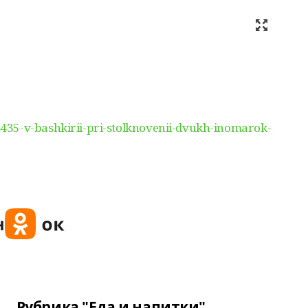
35-v-bashkirii-pri-stolknovenii-dvukh-inomarok-
Рубрика "Еда и напитки"