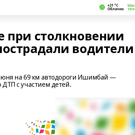
+21 °С
Ыш
Облачно
тел
е при столкновении
пострадали водители
июня на 69 км автодороги Ишимбай —
 ДТП с участием детей.