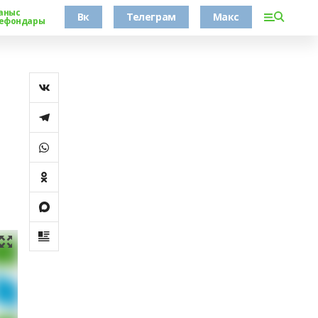
аныс
Вк
Телеграм
Макс
ефондары