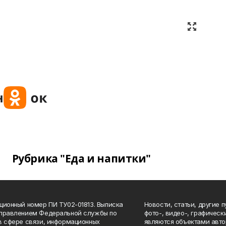
Рубрика "Еда и напитки"
ционный номер ПИ ТУ02-01813. Выписка
Новости, статьи, другие 
Управлением Федеральной службы по
фото-, видео-, графичес
в сфере связи, информационных
являются объектами авто