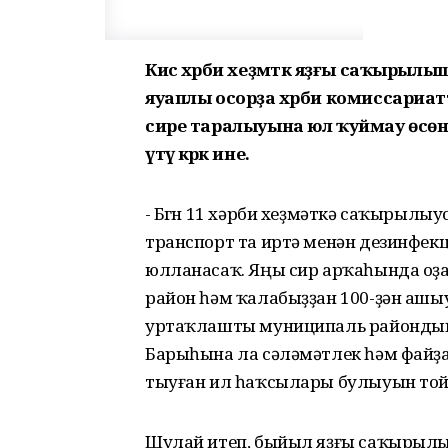
Кисә хәрби хеҙмәткә яҙғы саҡырылы
яуаплы осорҙа хәрби комиссариатта
сире таралыуына юл ҡуймау өсөн б
үтәү кәрәк ине.
- Бөгөн 11 хәрби хеҙмәткә саҡырыл
транспорт та иртә менән дезинфекци
юлланасаҡ. Яңы сир арҡаһында оҙ
район һәм ҡалабыҙҙан 100-ҙән ашыу 
уртаҡлашты муниципаль райондың 
Барыһына ла сәләмәтлек һәм файҙал
тыуған ил һаҡсылары булыуын тойоп
Шулай итеп, быйыл яҙғы саҡырылыш 