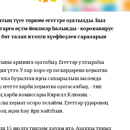
штың тәүге төркөм егеттәре оҙатылды. Был
рға өҫтәмә йөкләмәләр һалынды - коронавирус
өтә талап ителгән хәүефһеҙлек сараларын
ыусыны армияға оҙатабыҙ. Егеттәр ултыраһы
я үтте. Улар ҡоро ер ғәскәрҙәренә хеҙмәткә
аҡҡа һуҙылған яҙғы саҡырылыш мәлендә
егетте хәрби хеҙмәткә оҙатасаҡбыҙ, - тип
хәрби комиссары Кирилл Клюкин. -
ы хеҙмәт осоро теләйем. Егеттәр үҙҙәренең
, иҫән-һау йөрөп ҡайтһын.
15 июлгә тиклем дауам итә. Аҙаҡҡы төркөмдө