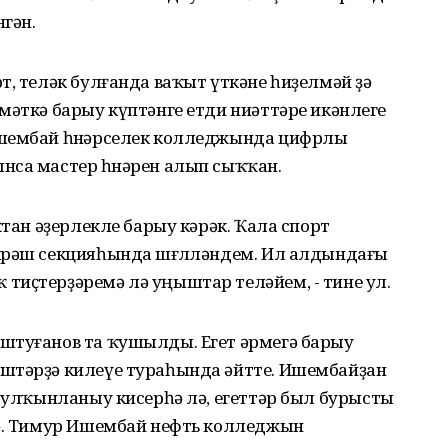
гән.
т, теләк булғанда ваҡыт үткәне һиҙелмәй ҙә
мәткә барыу күптәнге етди ниәттәре икәнлеге
Ишембай һөнәрселек колледжында цифрлы
нса мастер һөнәрен алып сыҡҡан.
ҡтан әҙерлекле барыу кәрәк. Ҡала спорт
өрәш секцияһында шөғөлләндем. Ил алдындағы
тиҫтерҙәремә лә уңыштар теләйем, - тине ул.
штуғанов та ҡушылды. Егет әрмегә барыу
штәрҙә килеүе тураһында әйтте. Ишембайҙан
 тулҡынланыу кисерһә лә, егеттәр был бурысты
ҙә. Тимур Ишембай нефть колледжын