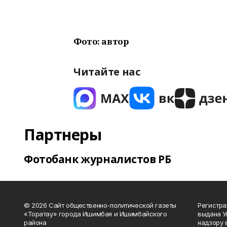
Фото: автор
Читайте нас
Партнеры
Фотобанк журналистов РБ
© 2026 Сайт общественно-политической газеты
Регистра
«Торатау» города Ишимбая и Ишимбайского
выдана 
района
надзору 