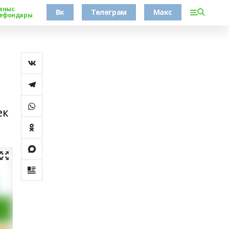
аныс
Вк
Телеграм
Макс
ефондары
ек