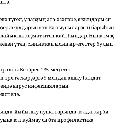
итә.
нә түгел, уларҙың ата-әсәләре, яҡындары өсөн
Ҡәҙерле улдарын көтөп ҡалыусыларҙың барыһын
у, лайыҡлы хеҙмәт итеп ҡайтһындар. Һынатмаҫ
енән үтәп, сыныҡҡан ысын ир-егеттәр булып
раллы Көстәрен 135 мең егет
төрлө ғәскәрҙәргә 5 меңдән ашыу һалдат
ендә вирус инфекцияларын
нәлтелә.
ында, йыйылыу пункттарында, юлда, хәрби
ына юл ҡуймау өсөн бөтә профилактика