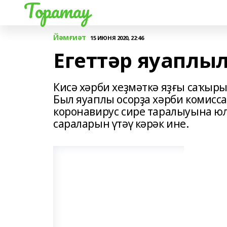
Торатау
Йәмғиәт
15 ИЮНЯ 2020, 22:46
Егеттәр яуаплы
Кисә хәрби хеҙмәткә яҙғы саҡыр
Был яуаплы осорҙа хәрби комисс
коронавирус сире таралыуына юл 
сараларын үтәү кәрәк ине.