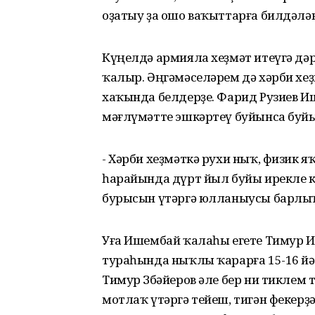
оҙатыу ҙа ошо ваҡыттарға билдәлән
Күңелдә армияла хеҙмәт итеүгә дәр
ҡалыр. Әңгәмәселәрем дә хәрби хеҙ
хаҡында белдерҙе. Фарид Рузиев 
мәғлүмәтте эшкәртеү буйынса буйы
- Хәрби хеҙмәткә рухи ныҡ, физик я
һарайында дүрт йыл буйы ирекле к
бурысын үтәргә юлланыусы барлыҡ 
Уға Ишембай ҡалаһы егете Тимур И
тураһында ныҡлы ҡарарға 15-16 йә
Тимур Зөбәйеров әле бер ни тиклем
мотлаҡ үтәргә тейеш, тигән фекер