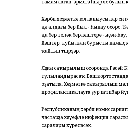
тамамлаған, әрмегә һөнәрле булып к
Хәрби хеҙмәткә юлланыусылар өсөн ге
дә алдағы бер йыл - һынау осоро. 
да бер теләк берләштерә - иҫән-һа
йәштәр, ҡуйылған бурысты намыҫ м
ҡайтып төшөрҙәр.
Яҙғы саҡырылыш осоронда Рәсәй Ҡо
тулыландырасаҡ. Башҡортостандан 
оҙатыла. Хеҙмәткә саҡырылыш мәл
профилактикалауға ҙур иғтибар йү
Республиканың хәрби комиссариат
частарҙа хәүефле инфекция таралыу
саралары күреләсәк.