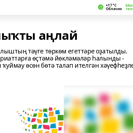
+17 °С
Ыш
Облачно
тел
лыҡты аңлай
ылыштың тәүге төркөм егеттәре оҙатылды.
ариаттарға өҫтәмә йөкләмәләр һалынды -
ҡуймау өсөн бөтә талап ителгән хәүефһеҙл