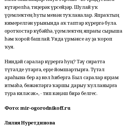
күтәрелһә, тиҙерәк үрсейҙәр. Шулай уҡ
үҫемлектең һуты менән туҡланалар. Япраҡтың
кимерелгән урынында аҡ таптар күрергә була.
Ҡоротҡостар күбәйһә, үҫемлектең япрағы сырыша
һәм ҡорой башлай. Унда үрмәксе ау ҙа ҡороп
ҡуя.
Ниндәй саралар күрергә һуң? Тәү сиратта
түтәлде утарға, ерҙе йомшартырға. Түтәл
араһына бер аҙ көл һибергә. Был саралар ярҙам
итмәһә, бөжәктәргә ҡаршы дарыу ҡулланырға
тура киләсәк»,
- тип кәңәш бирә белгес.
Фото: mir-ogorodnikoff.ru
Лилия Нуретдинова