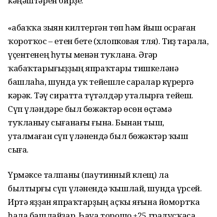
кәңәштәрен бирҙе.
«Ҡабаҡҡа зыян килтергән төп һәм йыш осраған
ҡоротҡос – етен бете (хлопковая тля). Тиҙ тарала,
үҫентенең һуты менән туҡлана. Әгәр
ҡабаҡтарығыҙҙың япраҡтары тишкеләнә
башлаһа, шунда уҡ тейешле саралар күрергә
кәрәк. Тәү сиратта түтәлдәр уталырға тейеш.
Сүп үләндәре был бөжәктәр өсөн өҫтәмә
туҡланыу сығанағы ғына. Бынан тыш,
уталмаған сүп үләнендә был бөжәктәр ҡыш
сыға.
Үрмәксе талпаны (паутинный клещ) ла
былтырғы сүп үләнендә ҡышлай, шунда үрсей.
Иртә яҙҙан япраҡтарҙың аҫҡы яғына йомортҡа
һала башлайҙар. Һауа торошо
+
25 градусҡаса