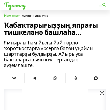
Торатау
Йәмғиәт
15 ИЮНЯ 2020, 21:37
Ҡабаҡтарығыҙҙың япрағы
тишкеләнә башлаһа...
Ямғырлы һәм йылы йәй төрлө
ҡоротҡостарға үрсергә бөтөн уңайлы
шарттарҙы булдырҙы. Айырыуса
баҡсаларға зыян килтергәндәр
әүҙемләште.