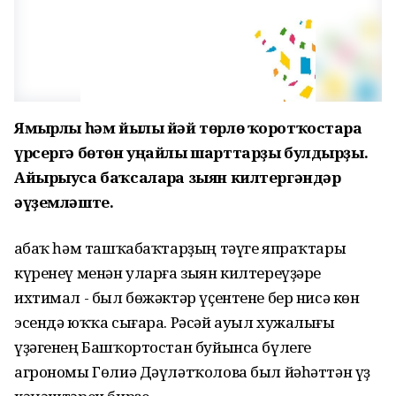
Ямғырлы һәм йылы йәй төрлө ҡоротҡостарға
үрсергә бөтөн уңайлы шарттарҙы булдырҙы.
Айырыуса баҡсаларға зыян килтергәндәр
әүҙемләште.
Ҡабаҡ һәм ташҡабаҡтарҙың тәүге япраҡтары
күренеү менән уларға зыян килтереүҙәре
ихтимал
-
был бөжәктәр үҫентене бер нисә көн
эсендә юҡҡа сығара. Рәсәй ауыл хужалығы
үҙәгенең Башҡортостан буйынса бүлеге
агрономы Гөлиә Дәүләтҡолова был йәһәттән үҙ