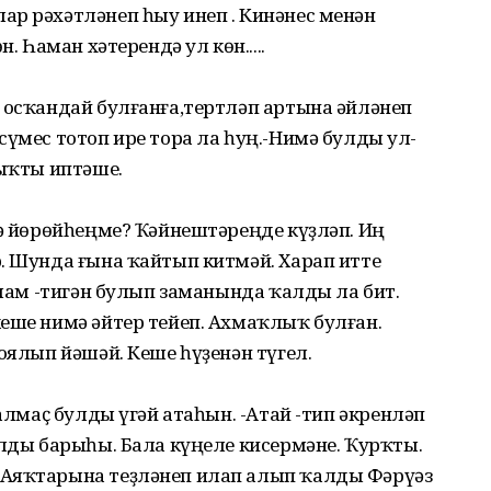
ар рәхәтләнеп һыу инеп . Кинәнес менән
. Һаман хәтерендә ул көн.....
 осҡандай булғанға,тертләп артына әйләнеп
сүмес тотоп ире тора ла һуң.-Нимә булды ул-
йыҡты иптәше.
гә йөрөйһеңме? Ҡәйнештәреңде күҙләп. Иң
. Шунда ғына ҡайтып китмәй. Харап итте
ялам -тигән булып заманында ҡалды ла бит.
еше нимә әйтер тейеп. Ахмаҡлыҡ булған.
оялып йәшәй. Кеше һүҙенән түгел.
 алмаҫ булды үгәй атаһын. -Атай -тип әкренләп
алды барыһы. Бала күңеле кисермәне. Ҡурҡты.
 Аяҡтарына теҙләнеп илап алып ҡалды Фәрүәз