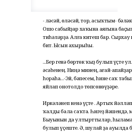
- Өләсәй, өләсәй, тор, асыҡтым- бәл
Ошо сабыйҙар хаҡына аяғына баҫып к
тиһәләрҙә. Алға китеш бар. Сырхау 
бит. Ысын ахырыһы.
...Бер генә бөртөк ҡыҙ булып үҫте
әсәһенең. Ниңә минең, ағай-апайҙа
һораһа...-Эй, бәпесем, һине саҡ таб
яйлап онотолдо төпсөнөүҙәре.
Иркәләнеп кенә үҫте . Артыҡ йәлләп
ҡалды бала саҡта. Һигеҙ йәшендә,
Быуынын да ултырттылар, һыламағ
булып үҫеште. Ә, шулай ҙа ауылда б