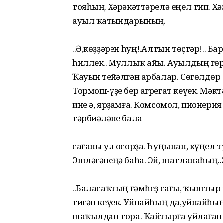
тояһың. Хәрәкәттәрелә еңел тип. Х
ауыл ҡатындарының.
..Ә,көҙҙәрен һуң!.Алтын төҫтәр!.. 
һиллек.. Муллыҡ айы. Ауылдың гө
Ҡауын тейәлгән арбалар. Сөгөлдөр 
Тормош-үҙе бер агрегат кеүек. Мәк
ине ә, ярҙамға. Комсомол, пионерия
тәрбиәләне бала-
сағаны ул осорҙа. Һуңынан, күңел 
Эшләгәнеңә баһа. Эй, шатланаһың..Э
..Баласаҡтың ғәмһеҙ сағы, ҡыштыр у
тигән кеүек. Уйнайһың да,уйнайһы
шаҡылдап тора. Ҡайтырға уйлаған 