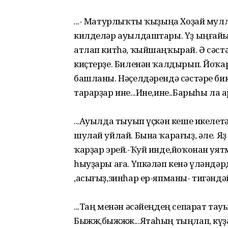
...- Матурлыҡты ҡыҙыңа Хоҙай мулл
килделәр ауылдаштары. Үҙ ыңғайын
атлап китһә, ҡыйшаңҡырай. Ә сәстәр
киҫтерҙе. Биленән ҡалдырып. Йоҡарһ
башланы. Нәҫелдәрендә сәстәре би
тарарҙар ине...Ине,ине..Барыһы ла а
...Ауылда тыуып үҫкән кеше икелетә
шулай уйлай. Бына ҡарағыҙ, әле. Яҙ
ҡарҙар эрей.-Ҡуй инде,йоҡонан уя
һыуҙары аға. Үпкәләп кенә үләндә
,асығыҙ,зинһар ер-япманы- тигәндә
...Таң менән әсәйеңдең сепарат тау
Быжж,быжжж...Ятаһың тыңлап, күҙә