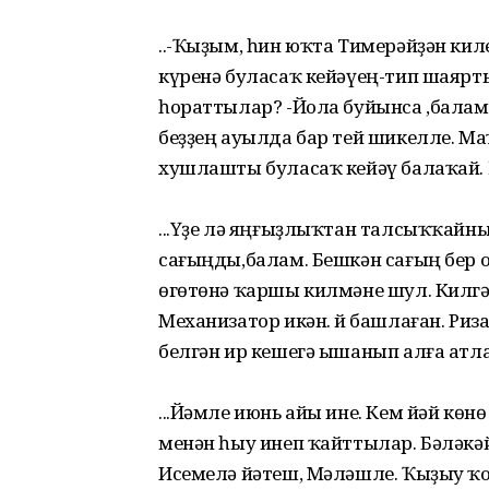
..-Ҡыҙым, һин юҡта Тимерәйҙән кил
күренә буласаҡ кейәүең-тип шаярт
һораттылар? -Йола буйынса ,балам
беҙҙең ауылда бар тей шикелле. Ма
хушлашты буласаҡ кейәү балаҡай. 
...Үҙе лә яңғыҙлыҡтан талсыҡҡайны
сағыңды,балам. Бешкән сағың бер о
өгөтөнә ҡаршы килмәне шул. Килгә
Механизатор икән. Өй башлаған. Ри
белгән ир кешегә ышанып алға атл
...Йәмле июнь айы ине. Кем йәй көн
менән һыу инеп ҡайттылар. Бәләкәй
Исемелә йәтеш, Мәләшле. Ҡыҙыу ҡо