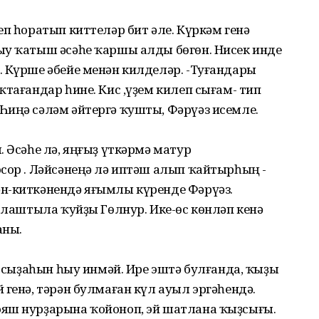
еп һоратып киттеләр бит әле. Күркәм генә
ыу ҡатыш әсәһе ҡаршы алды бөгөн. Нисек инде
. Күрше әбейе менән килделәр. -Туғандары
ҡтағандар һине. Кис ,үҙем килеп сығам- тип
Һиңә сәләм әйтергә ҡушты, Фәрүәз исемле.
. Әсәһе лә, яңғыҙ үткәрмә матур
сор . Ләйсәнеңә лә иптәш алып ҡайтырһың -
н-киткәнендә яғымлы күренде Фәрүәз.
залаштыла ҡуйҙы Гөлнур. Ике-өс көнләп кенә
аны.
ө сыҙаһын һыу инмәй. Ире эштә булғанда, ҡыҙы
 генә, тәрән булмаған күл ауыл эргәһендә.
яш нурҙарына ҡойоноп, эй шатлана ҡыҙсығы.