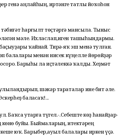
әҙер генә аңлайһың, иртәнге татлы йоҡоһон
Бар тәбиғәт һарғылт төҫтәргә мансыла. Тыныс
рләгән мәле. Ихласлап,иген ташыһындармы.
баҫыуҙары ҡайнай. Тирә-яҡ эш менә тулған.
тәп балалары менән нисек күңелле йөрөйҙәр
 осоро. Барыһы ла иҫтәлеккә ҡалды. Хеҙмәт
тулыландырып, шәкәр тараталар ине бит әле.
скерһеҙ баласаҡ!...
л. Баҡса утарға түгел.-.Себеште көҙ һанайҙар-
ң көнө буйы. Быймаларың, итектәрең
кеше юҡ. Барыбер,ауыл балалары иркен үҫә.