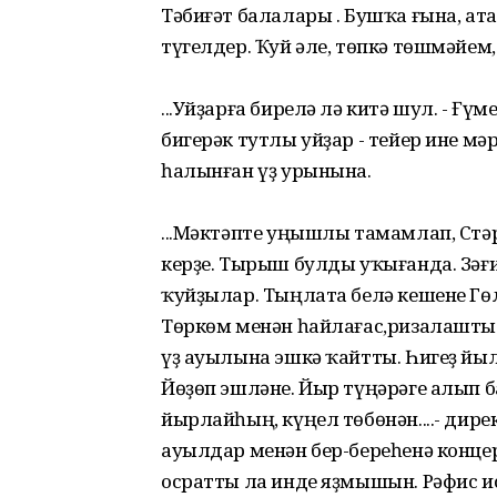
Тәбиғәт балалары . Бушҡа ғына, ат
түгелдер. Ҡуй әле, төпкә төшмәйем
...Уйҙарға бирелә лә китә шул. - Ғү
бигерәк тутлы уйҙар - тейер ине мә
һалынған үҙ урынына.
...Мәктәпте уңышлы тамамлап, Ст
керҙе. Тырыш булды уҡығанда. Зәғи
ҡуйҙылар. Тыңлата белә кешене Гөл
Төркөм менән һайлағас,ризалашты.
үҙ ауылына эшкә ҡайтты. Һигеҙ йы
Йөҙөп эшләне. Йыр түңәрәге алып ба
йырлайһың, күңел төбөнән....- дире
ауылдар менән бер-береһенә конц
осратты ла инде яҙмышын. Рәфис ис