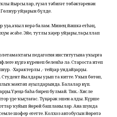
аҡлы йырсылар, гүзәл тәбиғәт төбәктәренән
, Гөлнур уйҙарын бүлде.
мер уҙа,аҡыл керә балам. Минең йәшкә етһәң,
рхүм әсәһе. Эйе, тутлы хәҙер уйҙары,таҫыллап
әрлетамаҡтағы педагогия институтына уҡырға
флеге күҙгә күренеп беленһә лә. Староста итеп
нур. -Характерлы ,- тейҙар ундайҙарҙы.
 Студент йылдары уҙып та китте. Уҡып бөтөп,
ллыҡ мәктәп ауылдарында. Балалар күп.
рҙы.Үҙеңә баһа биреп булмай. Тик..-Хисле
ктор үҙе ҡыҫтағас. Түңәрәк эшен алды. Күрше
ерттар ҡуйып йөрөй башланылар. Ана шунда
емле шофер егетте. Колхоз автобусын йөрөтә