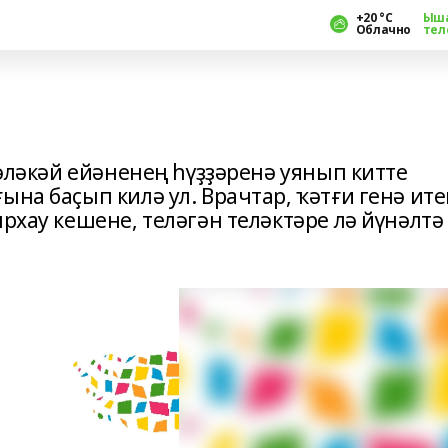
+20 °С
Ыш
Облачно
тел
 бәләкәй ейәненең һүҙҙәренә уянып китте
ына баҫып килә ул. Врачтар, ҡәтғи генә ите
ырхау кешене, теләгән теләктәре лә йүнәлтә