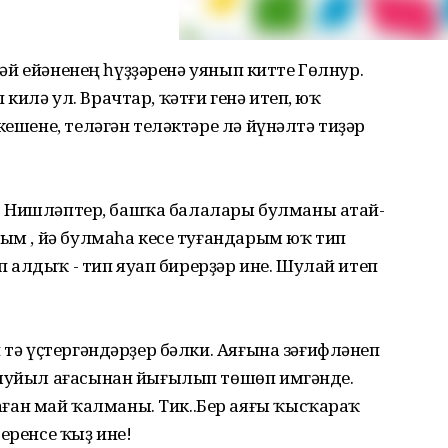
әкәй ейәненең һүҙҙәренә уянып китте Гөлнур.
илә ул. Врачтар, ҡәтғи генә итеп, юҡ
кешене, теләгән теләктәре лә йүнәлтә тиҙәр
 ул. Нишләптер, башҡа балалары булманы атай-
рым , йә булмаһа кесе туғандарым юҡ тип
ып алдыҡ - тип яуап бирерҙәр ине. Шулай итеп
 тә үҫтергәндәрҙер бәлки. Аяғына зәғифләнеп
 муйыл ағасынан йығылып төшөп имгәнде.
ан май ҡалманы. Тик..Бер аяғы ҡысҡараҡ
еренсе ҡыҙ ине!