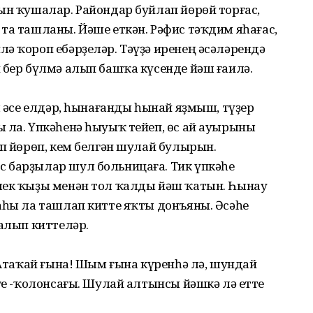
ын ҡушалар. Райондар буйлап йөрөй торғас,
та ташланы. Йәше еткән. Рәфис тәҡдим яһағас,
ә ҡороп ебәрҙеләр. Тәүҙә иренең әсәләрендә
 бер бүлмә алып башҡа күсенде йәш ғаилә.
л әсе елдәр, һынағанды һынай яҙмыш, түҙер
 ла. Үпкәһенә һыуыҡ тейеп, өс ай ауырыны
әп йөрөп, кем белгән шулай булырын.
 барҙылар шул больницаға. Тик үпкәһе
лек ҡыҙы менән тол ҡалды йәш ҡатын. Һынау
аһы ла ташлап китте яҡты донъяны. Әсәһе
 алып киттеләр.
. Атаҡай ғына! Шым ғына күренһә лә, шундай
әге -ҡолонсағы. Шулай алтынсы йәшкә лә етте