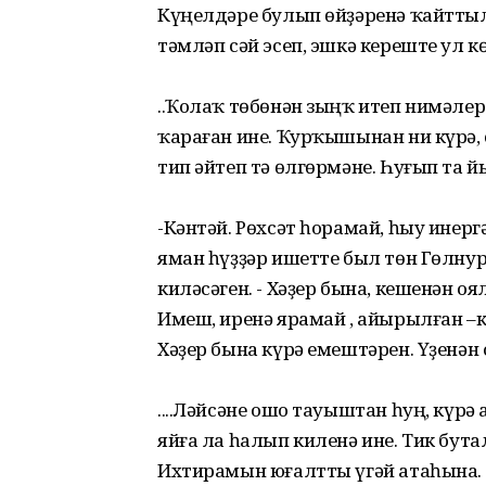
Күңелдәре булып өйҙәренә ҡайттыл
тәмләп сәй эсеп, эшкә кереште ул көн
..Ҡолаҡ төбөнән зыңҡ итеп нимәлер
ҡараған ине. Ҡурҡышынан ни күрә, 
тип әйтеп тә өлгөрмәне. Һуғып та 
-Кәнтәй. Рөхсәт һорамай, һыу инер
яман һүҙҙәр ишетте был төн Гөлнур
киләсәген. - Хәҙер бына, кешенән о
Имеш, иренә ярамай , айырылған –к
Хәҙер бына күрә емештәрен. Үҙенән 
....Ләйсәне ошо тауыштан һуң, күрә
яйға ла һалып киленә ине. Тик бут
Ихтирамын юғалтты үгәй атаһына.