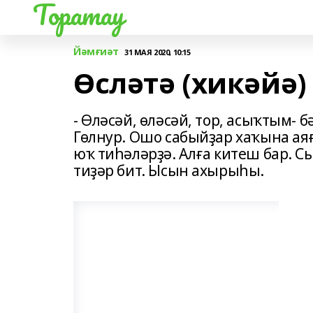
Торатау
Йәмғиәт
31 МАЯ 2020, 10:15
Өсләтә (хикәйә)
- Өләсәй, өләсәй, тор, асыҡтым-
Гөлнур. Ошо сабыйҙар хаҡына аяғ
юҡ тиһәләрҙә. Алға китеш бар. С
тиҙәр бит. Ысын ахырыһы.