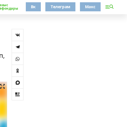
аныс
Вк
Телеграм
Макс
ефондары
п,