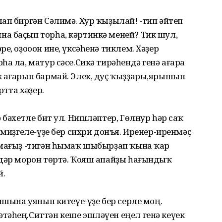
ап биргән Сәлимә. Хур ҡыҙылай! -тип әйтеп
а баҫып торһа, кәртинкә меней? Тик шул,
е, оҙооон ине, үксәһенә тиклем. Хәҙер
а ла, матур сәсе.Сикә тирәһендә генә ағара
к ағарып бармай. Элек, дуҫ ҡыҙҙары,ярышып
ртта хәҙер.
 бәхетле бит ул. Нишләптер, Гөлнур һәр саҡ
 миҙгеле-үҙе бер сихри донъя. Иренер-иренмәҫ
тмағыҙ -тигән һымаҡ шыбырҙап ҡына ҡар
рдәр морон төртә. Ҡояш апайҙы һағындыҡ
й.
ышына уянып китеүе-үҙе бер серле моң.
тәһең.Ситтән кеше эшләүен еңел генә кеүек