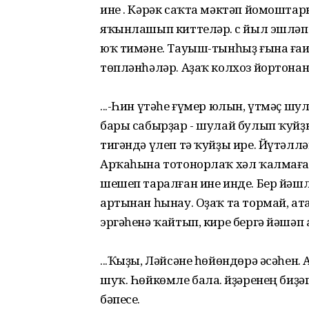
ине . Кәрәк саҡта мәктәп йомоштар
яҡынлашып киттеләр. Өс йыл эшләп 
юҡ тимәне. Тауыш-тынһыҙ ғына ғаил
төпләнһәләр. Аҙаҡ колхоз йортонан
...-Һин үтәһе ғүмер юлын, үтмәҫ шу
бары сабырҙар - шулай булып ҡуйҙы
тигәндә үлеп тә ҡуйҙы ире. Йүтәлл
Арҡаһына тотонорлаҡ хәл ҡалмағас
шешеп таралған ине инде. Бер йәш
артынан һынау. Оҙаҡ та тормай, ат
эргәһенә ҡайтып, кире бергә йәшәп
...Ҡыҙы, Ләйсәне һөйөндөрә әсәһен
шуҡ. Һөйкөмле бала. Өйҙәренең биҙ
бәпесе.