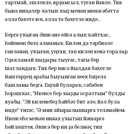
тартмай, эшлекле, ярҙамсыл, туған йәнле. Тик
бына ниңәлер ҡатын-ҡыҙ менән мөнәсәбәттә
әллә бәхете юҡ, әллә үтә бәхетле инде...
Бергә уҡыған Әнисәне өйгә алып ҡайтҡас,
һөйөнөп бөтә алманыҡ. Килен дә тәрбиәле
ғаиләнән, уҡыған, уңған, тап килеп кенә торалар.
Оҙаҡламай ҡыҙҙары тыуғас, тағы бер
шатландыҡ. Тик бер нисә йылдан бәхетле
йәштәрҙең араһы һыуынған кеүек һиҙелә
башланы беҙгә. Еңгәй булараҡ, сәбәбен
һорашҡас, "Икенсе бер ҡыҙҙы осраттым" булды
яуабы. "Эй киленебеҙ һәйбәт бит әле, йәл була
инде" тигәс, "Ә мин айырылышырға теләмәйем.
Икенсеһе менән никах уҡытып йәшәргә
һөйләштек. Әнисә бер ни ҙә белмәҫ тип