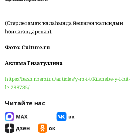
(Стәрлетамаҡ ҡалаһында йәшәгән ҡатындың
һөйләгәндәренән).
Фото: Culture.ru
Аклима Гизатуллина
https://bash.rbsmi.ru/articles/y-m-i-t/Kilenebe-y-l-bit-
le-288785/
Читайте нас