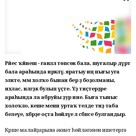
Рәйес ҡәйнеш - ғаиләлә төпсөк бала, шуғалыр дүрт
бала араһында иркәләү, яратыу иң нығы уға
эләкте, әммә холҡо бынан бер ҙә боҙолманы,
ихлас, илгәҙәк булып үҫте. Үҙ тиҫтерҙәре
араһында ла абруйы ҙур ине. Быға тыныс
холоҡло, кеше менән уртаҡ телде тиҙ таба
белеүе, хәбәрҙе оҫта һөйләүе лә сәбәпсе булғандыр.
Күрше малайҙарына әкиәт һөйләгәнен ишетергә