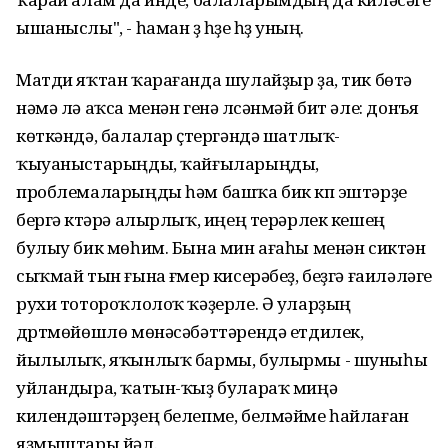
ышаныслы", - һаман үҙ һүҙе һүҙ уның.
Матди яҡтан ҡарағанда шулайҙыр ҙа, тик бөтә
нәмә лә аҡса менән генә үлсәнмәй бит әле: донъя
көткәндә, балалар үҫтергәндә шатлыҡ-
ҡыуаныстарыңды, ҡайғыларыңды,
проблемаларыңды һәм башҡа бик күп эштәрҙе
бергә күтәрә алырлыҡ, иңең терәрлек кешең
булыу бик мөһим. Бына мин ағаһы менән сиктән
сыҡмай тын ғына ғүмер кисерәбеҙ, беҙгә ғаиләләге
рухи тотороҡлолоҡ ҡәҙерле. Ә уларҙың
дүртмөйөшлө мөнәсәбәттәрендә етдилек,
йылылыҡ, яҡынлыҡ бармы, булырмы - шуныһы
уйландыра, ҡатын-ҡыҙ булараҡ миңә
килендәштәрҙең белепме, белмәйме һайлаған
яҙмыштары йәл.