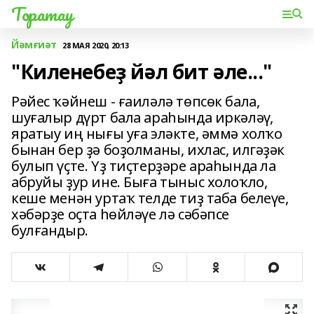
Торатау
Йәмғиәт
28 МАЯ 2020, 20:13
"Киленебеҙ йәл бит әле..."
Рәйес ҡәйнеш - ғаиләлә төпсөк бала,
шуғалыр дүрт бала араһында иркәләү,
яратыу иң нығы уға эләкте, әммә холҡо
бынан бер ҙә боҙолманы, ихлас, илгәҙәк
булып үҫте. Үҙ тиҫтерҙәре араһында ла
абруйы ҙур ине. Быға тыныс холоҡло,
кеше менән уртаҡ телде тиҙ таба белеүе,
хәбәрҙе оҫта һөйләүе лә сәбәпсе
булғандыр.