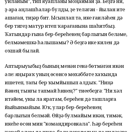
уйлайым", тип яуапланы моңаймай ҙа. Беҙгә ни,
үҙ-ара аңлашһалар булды, үҙе теләгән - йылан ите
ашаған, тиҙәр бит. Ысынлап та, ике ғаиләһен дә
бер тигеҙ матур итеп ҡарағанына шаһитбыҙ.
Ҡатындар ғына бер-береһенең барлығын беләме,
белмәмешкә һалышамы? Ә беҙгә ике килен дә
оҡшай былай.
Аптырыуыбыҙ бының менән генә бөтмәгән икән
әле: яңыраҡ уның өсөнсө мөхәббәте хаҡында
ишетеп, тағы бер ҡымйышып алдыҡ. "Ниңә
йәнең тынғы тапмай һинең?" тиеүебеҙгә: "Ни хәл
итәйем, уны ла яратам, береһен дә ташларға
йыйынмайым. Юҡ, улар бер-береһенең
барлығын белмәй. Өйҙә булмайым икән, тимәк,
икеһе өсөн мин "командировкала". Һәр береһен
ҡарай алам да инде, балаларымдың да киләсәге