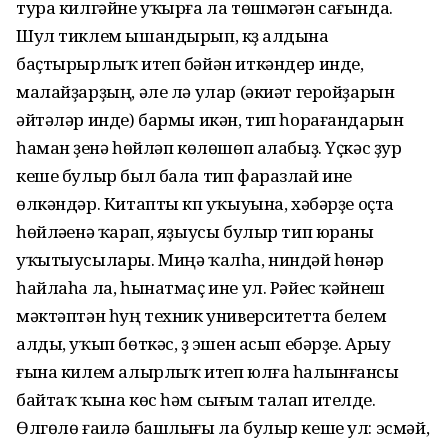
тура килгәйне уҡырға ла төшмәгән сағында.
Шул тиклем ышандырып, күҙ алдына
баҫтырырлыҡ итеп бәйән иткәндер инде,
малайҙарҙың, әле лә улар (әкиәт геройҙарын
әйтәләр инде) бармы икән, тип һорағандарын
һаман үҙенә һөйләп көлөшөп алабыҙ. Үҫкәс ҙур
кеше булыр был бала тип фаразлай ине
өлкәндәр. Китапты күп уҡыуына, хәбәрҙе оҫта
һөйләүенә ҡарап, яҙыусы булыр тип юраны
уҡытыусылары. Миңә ҡалһа, ниндәй һөнәр
һайлаһа ла, һынатмаҫ ине ул. Рәйес ҡәйнеш
мәктәптән һуң техник университетта белем
алды, уҡып бөткәс, үҙ эшен асып ебәрҙе. Арыу
ғына килем алырлыҡ итеп юлға һалынғансы
байтаҡ ҡына көс һәм сығым талап ителде.
Өлгөлө ғаилә башлығы ла булыр кеше ул: эсмәй,