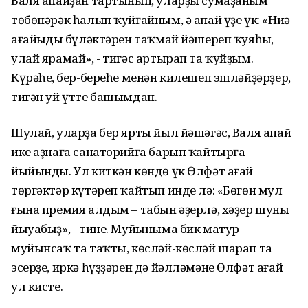
Валя апайҙан тартынып, уларҙы сумаҙаным
төбөнәрәк һалып ҡуйғайным, ә апай үҙе үк: «Ниңә
ағайыңдың бүләктәрен таҡмай йәшереп ҡуяһың,
улай ярамай», - тигәс артырап та ҡуйҙым.
Күрәһең, бер-береһе менән килешеп эшләйҙәрҙер,
тигән уй үтте башымдан.
Шулай, уларҙа бер ярты йыл йәшәгәс, Валя апай
ике аҙнаға санаторийға барып ҡайтырға
йыйынды. Ул киткән көндө үк Өлфәт ағай
төргәктәр күтәреп ҡайтып инде лә: «Бөгөн мул
ғына премия алдым – табын әҙерлә, хәҙер шуны
йыуабыҙ», - тине. Муйыныма бик матур
муйынсаҡ та таҡты, көсләй-көсләй шарап та
эсерҙе, иркә һүҙҙәрен дә йәлләмәне Өлфәт ағай
ул кисте.