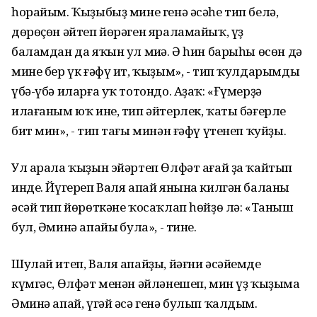
һорайым. Ҡыҙыбыҙ мине генә әсәһе тип белә,
дөрөҫөн әйтеп йөрәген яраламайыҡ, үҙ
баламдан да яҡын ул миңә. Ә һин барыһы өсөн дә
мине бер үк ғәфү ит, ҡыҙым», - тип ҡулдарымды
үбә-үбә иларға уҡ тотондо. Аҙаҡ: «Ғүмерҙә
илағаным юҡ ине, тип әйтерлек, ҡаты бәғерле
бит мин», - тип тағы минән ғәфү үтенеп ҡуйҙы.
Ул арала ҡыҙын эйәртеп Өлфәт ағай ҙа ҡайтып
инде. Йүгереп Валя апай янына килгән баланы
әсәй тип йөрөткәне ҡосаҡлап һөйҙө лә: «Таныш
бул, Әминә апайың була», - тине.
Шулай итеп, Валя апайҙы, йәғни әсәйемде
күмгәс, Өлфәт менән әйләнешеп, мин үҙ ҡыҙыма
Әминә апай, үгәй әсә генә булып ҡалдым.