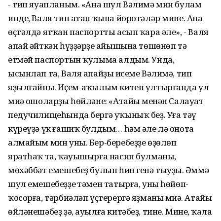
- тип яуапланым. «Ана шул Вәлимә мин булам
инде, Валя тип атап ҡына йөрөтәләр мине. Ана
өҫтәлдә ятҡан паспортты асып ҡара әле», - Валя
апай әйткән һүҙҙәрҙең айышына төшөнөп тә
етмәй паспортын ҡулыма алдым. Унда,
ысынлап та, Валя апайҙың исеме Вәлимә, тип
яҙылғайны. Иҫем-аҡылым китеп ултырғанда ул
миңә ошоларҙы һөйләне: «Атайың менән Салауат
педучилищеһында бергә уҡыныҡ беҙ. Уға тәү
күреүҙә үк ғашиҡ булдым… һәм әле лә онота
алмайым мин уны. Бер-беребеҙҙе өҙөлөп
яратһаҡ та, ҡауышырға насип булманы,
мөхәббәт емешебеҙ булып һин генә тыуҙың. Әммә
шул емешебеҙҙең тәмен татырға, уны һөйөп-
ҡосорға, тәрбиәләп үҫтерергә яҙманы миңә. Атайың
өйләнешәбеҙ ҙә, ауылға китәбеҙ, тине. Минең, ҡала