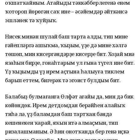
оҡшатҡайным. Атайыңдың тәккәбберлегенә енем
ҡотороп йөрөгән саҡ ине – әсәйемдәр әйткәнсә
эшләнек тә ҡуйҙыҡ.
Нисек минән шулай баш тарта алдың, тип мине
ғәйепләргә ашыҡма, ҡыҙым, үҙең дә минең хәлгә
төшөп, мин кисергәндәрҙе кисерҙең бит. Хоҙай миңә
язаһын бирҙе, гонаһтарым ул ғына түгел ине бит.
Үҙ ҡыҙымды үҙ ирем аҫтына һалыуға тиклем
барып еттем, бигерәк тә эгоист булдым бит.
Балабыҙ булмағанға Өлфәт ағайың да, мин дә бик
көйөндөк. Ирем детдомдан берәйһен алайыҡ
тиһә лә, үҙ баламдан баш тартҡан бәндә
кешенекен ҡарай, яҡын итә алмаҫмын, тип
ризалашманым. Ә һин онотҡанда бер генә иҫкә