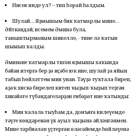
Нисек инде ул? – тип һорай һалдым.
Шулай… Яҙмышым бик ҡатмарлы минең…
Әйткәндәй, исемем Әминә була,
таныштырманым шикелле, - тине лә ҡатын
шымып ҡалды.
Әминәнең ҡатмарлы тигән яҙмышы хаҡында
бәйән итергә бер ҙә иҫәбе юҡ ине, шулай ҙа яйын
табып һөйләттем мин унан. Тәүҙә туҡтала биреп,
аҙаҡ хискә бирелеп китеп ҡыҙып-ҡыҙып теҙгән
хикәйәте түбәндәгеләрҙән ғибәрәт ине ҡатындың:
Мин ҡалала тыуһам да, донъяға килеүемдең
тәүге көндәренән үк ауыл ҡыҙына әйләнгәнмен.
Мине тәрбиәләп үҫтергән өләсәйемдең һөйләүенә