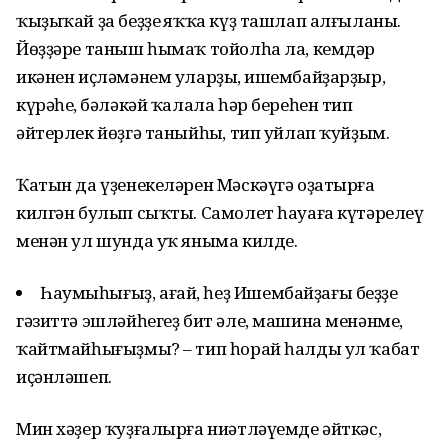
ҡыҙыҡай ҙа беҙҙең яҡҡа күҙ ташлап алғыланы.
Йөҙҙәре таныш һымаҡ тойолһа ла, кемдәр
икәнен иҫләмәнем уларҙың, ишембайҙарҙыр,
күрәһең, бәләкәй ҡалала һәр береһен тип
әйтерлек йөҙгә таныйһың, тип уйлап ҡуйҙым.
Ҡатын да үҙенекеләрен Мәскәүгә оҙатырға
килгән булып сыҡты. Самолет һауаға күтәрелеү
менән ул шунда уҡ яныма килде.
Һаумыһығыҙ, ағай, һеҙ Ишембайҙағы беҙҙең
гәзиттә эшләйһегеҙ бит әле, машина менәнме,
ҡайтмайһығыҙмы? – тип һорай һалды ул ҡабат
иҫәнләшеп.
Мин хәҙер ҡуҙғалырға ниәтләүемде әйткәс,