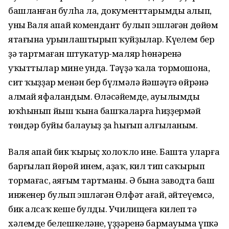
башланған булһа ла, документтарымды алып,
уның Валя апай комендант булып эшләгән дөйөм
ятағына урынлаштырып ҡуйҙылар. Күңелем бер
ҙә тартмаған штукатур-маляр һөнәренә
уҡыттылар мине унда. Тәүҙә ҡала тормошона,
сит ҡыҙҙар менән бер бүлмәлә йәшәүгә өйрәнә
алмай яфаландым. Өләсәйемде, ауылымды
юҡһынып йыш ҡына башҡаларға һиҙҙермәй
төндәр буйы балауыҙ ҙа һығып алғыланым.
Валя апай бик ҡырыҫ холоҡло ине. Башта уларға
барғылап йөрөй инем, аҙаҡ, кил тип саҡырып
тормағас, аяғым тартманы. Ә бына заводта баш
инженер булып эшләгән Өлфәт ағай, әйтеүемсә,
бик алсаҡ кеше булды. Училищеға килеп тә
хәлемде белешкеләне, үҙҙәренә бармауыма үпкә