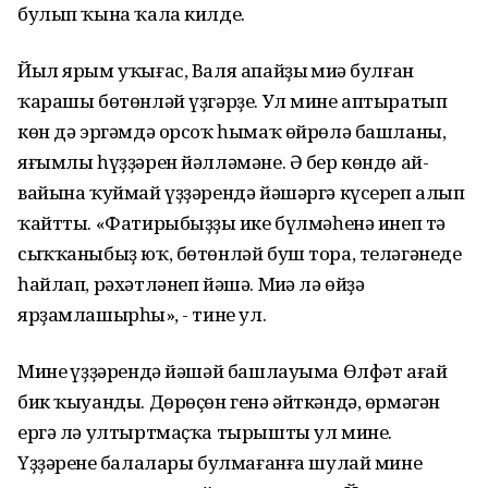
булып ҡына ҡала килде.
Йыл ярым уҡығас, Валя апайҙың миңә булған
ҡарашы бөтөнләй үҙгәрҙе. Ул мине аптыратып
көн дә эргәмдә орсоҡ һымаҡ өйрөлә башланы,
яғымлы һүҙҙәрен йәлләмәне. Ә бер көндө ай-
вайына ҡуймай үҙҙәрендә йәшәргә күсереп алып
ҡайтты. «Фатирыбыҙҙың ике бүлмәһенә инеп тә
сыҡҡаныбыҙ юҡ, бөтөнләй буш тора, теләгәнеңде
һайлап, рәхәтләнеп йәшә. Миңә лә өйҙә
ярҙамлашырһың», - тине ул.
Минең үҙҙәрендә йәшәй башлауыма Өлфәт ағай
бик ҡыуанды. Дөрөҫөн генә әйткәндә, өрмәгән
ергә лә ултыртмаҫҡа тырышты ул мине.
Үҙҙәренең балалары булмағанға шулай мине