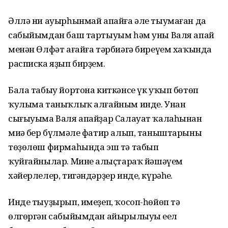
Әллә ни ауырһынмай апайға әле тыумаған да
сабыйымдан баш тартыуым һәм уны Валя апай
менән Өлфәт ағайға тәрбиәгә биреүем хаҡында
расписка яҙып бирҙем.
Бала табыу йортона киткәнсе үк уҡып бөтөп
ҡулыма таныҡлыҡ алғайным инде. Унан
сығыуыма Валя апайҙар Салауат ҡалаһынан
миңә бер бүлмәле фатир алып, таныштарының
төҙөлөш фирмаһында эш тә табып
ҡуйғайнылар. Минең алыҫтараҡ йәшәүем
хәйерлелер, тигәндәрҙер инде, күрәһең.
Инде тыуҙырып, имеҙеп, ҡосоп-һөйөп тә
өлгөргән сабыйымдан айырылыуы еңел