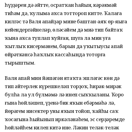
һүҙҙәрен дә әйтте, осратҡан һайын, кәрәкмәй
тиһәм дә, ҡулыма аҡса тоттороп китте. Ҡалаға
килгәс тә Валя апайҙар мине баштан-аяҡ өр-яңыға
кейендергәйнеләр, өләсәйем дә миңә тип байтаҡ
ҡына аҡса туплап ҡуйған, шуға ла мин уға
ҡытлыҡ кисермәнем, барын да уҡытыусы апай
өйрәткәнсә һаҡлыҡ кассаһында тоторға
тырыштым.
Валя апай мин йәшәгән ятаҡта эшләгәс көн дә
тип әйтерлек күрешкеләп торҙоҡ, һирәк-мирәк
булһа ла ул бүлмәмә лә инеп сыҡҡыланы. Ҡоро
ғына һөйләшеп, үҙенә бик яҡын ебәрмәһә лә,
йөрәгем нисектер уны яҡын тойоп, ҡайһы саҡ
ҡосағына һыйынып иркәләнәһем, эс серҙәремде
һөйләйһем килеп китә ине. Ләкин теләк-теләк