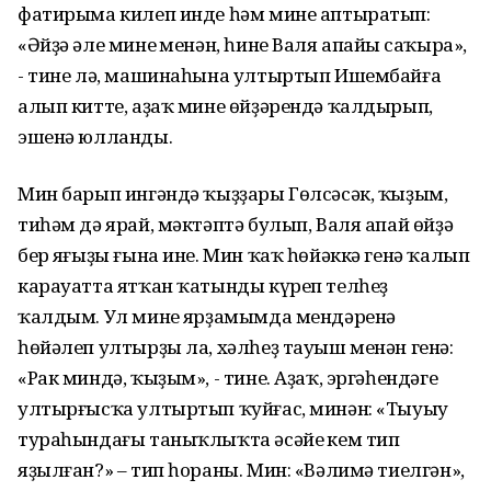
фатирыма килеп инде һәм мине аптыратып:
«Әйҙә әле минең менән, һине Валя апайың саҡыра»,
- тине лә, машинаһына ултыртып Ишембайға
алып китте, аҙаҡ мине өйҙәрендә ҡалдырып,
эшенә юлланды.
Мин барып ингәндә ҡыҙҙары Гөлсәсәк, ҡыҙым,
тиһәм дә ярай, мәктәптә булып, Валя апай өйҙә
бер яңғыҙы ғына ине. Мин ҡаҡ һөйәккә генә ҡалып
карауатта ятҡан ҡатынды күреп телһеҙ
ҡалдым. Ул минең ярҙамымда мендәренә
һөйәлеп ултырҙы ла, хәлһеҙ тауыш менән генә:
«Рак миндә, ҡыҙым», - тине. Аҙаҡ, эргәһендәге
ултырғысҡа ултыртып ҡуйғас, минән: «Тыуыу
тураһындағы таныҡлыҡта әсәйең кем тип
яҙылған?» – тип һораны. Мин: «Вәлимә тиелгән»,