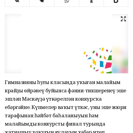
Гимназияның һуңғы класында уҡыған малайым
крайҙы өйрәнеү буйынса фәнни-тикшеренеү эше
эшләп Мәскәүҙә үткәрелгән конкурсҡа
ебәргәйне. Күпмелер ваҡыт үткәс, уның эше жюри
тарафынан һәйбәт баһаланыуын һәм
малайымдың конкурстың финал турында
ҡатнашыу хоҡуғын яулауын хәбәр итеп,