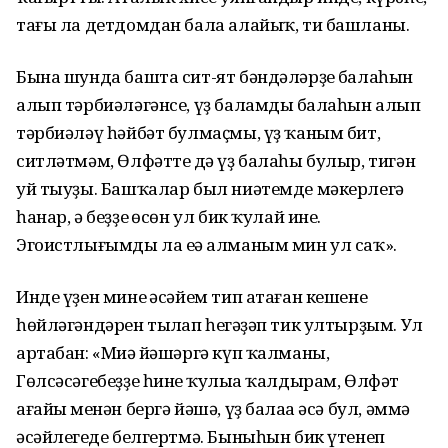
тағы ла детдомдан бала алайыҡ, ти башланы.
Бына шунда башта сит-ят бәндәләрҙең балаһын
алып тәрбиәләгәнсе, үҙ баламдың балаһын алып
тәрбиәләү һәйбәт булмаҫмы, үҙ ҡаным бит,
ситләтмәм, Өлфәттең дә үҙ балаһы булыр, тигән
уй тыуҙы. Башҡалар был ниәтемде мәкерлегә
һанар, ә беҙҙең өсөн ул бик ҡулай ине.
Эгоистлығымды ла еңә алманым мин ул саҡ».
Инде үҙен минең әсәйем тип атаған кешенең
һөйләгәндәрен тыңлап һеңгәҙәп тик ултырҙым. Ул
артабан: «Миңә йәшәргә күп ҡалманы,
Гөлсәсәгебеҙҙе һинең ҡулыңа ҡалдырам, Өлфәт
ағайың менән бергә йәшә, үҙ балаңа әсә бул, әммә
әсәйлегеңде белгертмә. Быныһын бик үтенеп