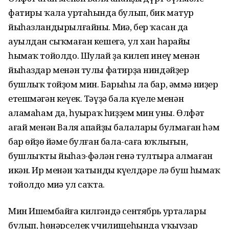
фатиры ҡала уртаһында булып, бик матур
йыһазландырылғайны. Миңә, бер ҡасан да
ауылдан сыҡмаған кешегә, ул хан һарайы
һымаҡ тойолдо. Шулай ҙа килеп инеү менән
йыһаздар менән тулы фатирҙа ниндәйҙер
бушлыҡ тойҙом мин. Барыһы ла бар, әммә ниҙер
етешмәгән кеүек. Тәүҙә бала күңеле менән
аңламаһам да, һуңыраҡ һиҙҙем мин уны. Өлфәт
ағай менән Валя апайҙың балалары булмаған һәм
бар өйҙөң йәме булған бала-саға юҡлығын,
бушлыҡты йыһаз-фәлән генә тултыра алмаған
икән. Ир менән ҡатындың күңелдәре лә буш һымаҡ
тойолдо миңә ул саҡта.
Мин Ишембайға килгәндә сентябрь урталары
булып, һөнәрселек училищеһында уҡыуҙар