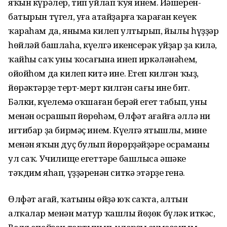
яҡын күрәлер, тип уйлап ҡуя инем. Йәшерен-
батырын түгел, уға атайҙарға ҡараған кеүек
ҡараһам да, яныма килеп ултырып, йылы һүҙҙәр
һөйләй башлаһа, күңелгә икенсерәк уйҙар ҙа килә,
ҡайһы саҡ уның ҡосағына инеп иркәләнәһем,
ойойһом да килеп китә ине. Етеп килгән ҡыҙ,
йөрәктәрҙең терт-мерт килгән сағы ине бит.
Бәлки, күңелемә оҡшаған берәй егет табып, уның
менән осрашып йөрөһәм, Өлфәт ағайға әллә ни
иғтибар ҙа бирмәҫ инем. Күңелгә ятышлы, минең
менән яҡын дуҫ булып йөрөрҙәйҙәре осраманы
ул саҡ. Училище егеттәре башлыса әшәке
тәҡдим яһап, үҙҙәренән ситкә этәрҙе генә.
Өлфәт ағай, ҡатыны өйҙә юҡ саҡта, алтын
алҡалар менән матур ҡашлы йөҙөк бүләк иткәс,