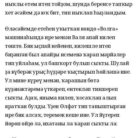
ныҡлы етем итеп тойҙом, шунда беренсе тапҡыр
хет әсәйем дә юҡ бит, тип ныҡлап һыҙландым.
Өләсәйемдең етеһен уҡытҡан көндө «Волга»
машинаһында ире менән Валя апай килеп
төштө. Бик ыҫпай кейенеп, килешле итеп
биҙәнгән был апайҙы исеменә ҡарап мәрйәлер
тип уйлаһам, ул башҡорт булып сыҡты. Шулай
ҙа күберәк урыҫ һүҙҙәре ҡыҫтырып һөйләшә ине.
Ул мине күреү менән, ҡарашын бөтә
күҙәнәктәремә үткәреп, ентекләп тикшереп
сыҡты. Аҙаҡ, яныма килеп, ҡосаҡлап алып
яратҡан булды. Үҙен Өлфәт тип таныштырған
ире бик алсаҡ, теремек кеше ине. Ул йүгереп
йөрөп өйҙө лә, ихатаны ла ҡарап сыҡты ла: