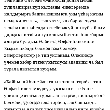
төшә инең. Өләсәйең: «Миңә яҡты донъя менән
хушлашырға күп ҡалманы, ейәнсәремде
ҡалдырырға башҡа кешем юҡ, уны үкһеҙ йәтим
итмә, килеп ал», - тип хат яҙып ебәргәс, тәүҙә
теләһә нишләһендәр тиеберәк уйлап ҡуйғайным
да, аҙаҡ ни тиһәң дә үҙ ҡаным бит тип һине барып
алырға булдым. Әлбиттә, Өлфәт һинең минең
ҡыҙым икәнде белмәй һәм белмәүе
хәйерлерәктер ҙә, тип уйлайым. Өләсәйеңдең
үлемен хәбәр иткән уҡытыусы апайыңды ла был
турала нығытып ҡуйҙым.
«Ҡайһылай һинең йәш сағыңа оҡшап тора!» – тип
Өлфәт һине тәү күреүҙә үк яҡын итте. Һине
училище ятағына урынлаштырғас, нишләргә лә
белмәне, үҙебеҙҙә генә торһон, тип башымды
ҡаңғыртты. Аталыҡ хисе уянғандыр инде, күрәһең,