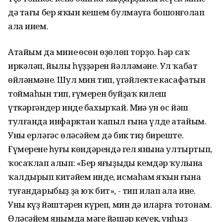
дә тағы бер яҡын кешем булмауға бошонғолап
ала инем.
Атайым да минең өсөн өҙөлөп торҙо. Һәр саҡ
иркәләп, йылы һүҙҙәрен йәлләмәне. Ул ҡабат
өйләнмәне. Шул мин тип, үгәйлектең касафатын
тоймаһын тип, ғүмерен буйҙаҡ килеш
үткәргәндер инде бахырҡай. Миңә ун өс йәш
тулғанда инфарктан ҡапыл ғына үлде атайым.
Уны ерләгәс өләсәйем дә бик тиҙ биреште.
Ғүмеренең һуңғы көндәрендә гел янына ултыртып,
ҡосаҡлап алып: «Бер яңғыҙыңды кемдәр ҡулына
ҡалдырып китәйем инде, исмаһам яҡын ғына
туғандарыбыҙ ҙа юҡ бит», - тип илап ала ине.
Уның күҙ йәштәрен күреп, мин дә иларға тотонам.
Өләсәйем янымда мәңге йәшәр кеүек, унһыҙ