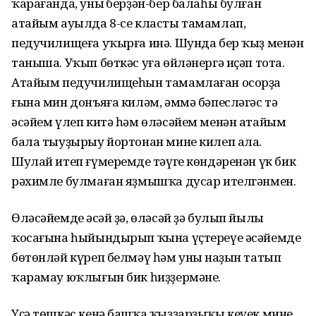
ҡарағанда, уның берҙән-бер балаһы булған
атайым ауылда 8-се класты тамамлап,
педучилищеға уҡырға инә. Шунда бер ҡыҙ менән
таныша. Уҡып бөткәс уға өйләнергә иҫәп тота.
Атайым педучилищеһын тамамлаған осорҙа
ғына мин донъяға киләм, әммә бәпесләгәс тә
әсәйем үлеп китә һәм өләсәйем менән атайым
бала тыуҙырыу йортонан мине килеп ала.
Шулай итеп ғүмеремдең тәүге көндәренән үк бик
рәхимле булмаған яҙмышҡа дусар ителгәнмен.
Өләсәйемдең әсәй ҙә, өләсәй ҙә булып йылы
ҡосағына һыйындырып ҡына үҫтереүе әсәйемде
бөтөнләй күреп белмәү һәм уның наҙын татып
ҡарамау юҡлығын бик һиҙҙермәне.
Үҫә төшкәс кенә башҡа ҡыҙҙарҙыҡы кеүек минең