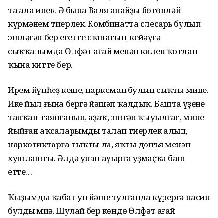
та ала инек. Ә бына Валя апайҙы бөтөнләй
күрмәнем тиерлек. Комбинатта слесарь булып
эшләгән бер егетте оҡшатып, кейәүгә
сыҡҡанымда Өлфәт ағай менән килеп ҡотлап
ҡына китте бер.
Ирем йүнһеҙ кеше, наркоман булып сыҡты минең.
Ике йыл ғына бергә йәшәп ҡалдыҡ. Башта үҙенең
тапҡан-таянғанын, аҙаҡ, эштән ҡыуылғас, минең
йыйған аҡсаларымды талап тиерлек алып,
наркотиктарға тыҡты ла, яҡты донъя менән
хушлашты. Әлдә унан ауырға уҙмаҫҡа баш
етте…
Ҡыҙымды ҡабат ун йәше тулғанда күрергә насип
булды миңә. Шулай бер көндө Өлфәт ағай