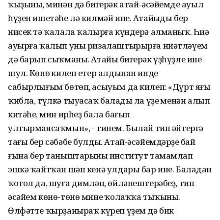
ҡыҙының, минән дә бигерәк атай-әсәйемдең ауыл
һүҙен ишетәһе лә килмәй ине. Атайыңды бер
нисек тә ҡалала ҡалырға күндерә алманыҡ. Һиңә
ауырға ҡалып уны ризалаштырырға ниәтләүем
дә барып сыҡманы. Атайың бигерәк үҙһүҙле ине
шул. Көнөң килеп етер алдынан инде
сабырлығым бөтөп, асыуым да килеп: «Дүрт яғың
ҡибла, түлкә тыуасаҡ балаңды ла үҙең менән алып
китәһең, мин ирһеҙ бала бағып
ултырмаясаҡмын», - тинем. Былай тип әйтергә
тағы бер сәбәбе булды. Атай-әсәйемдәрҙең бай
ғына бер таныштарының институт тамамлап
эшкә ҡайтҡан шәп кенә улдары бар ине. Балаңдан
ҡотол да, шуға димләп, өйләнештерәбеҙ, тип
әсәйем көнө-төнө минең ҡолаҡҡа тыҡыны.
Өлфәтте ҡырҙаныраҡ күреп үҙем дә бик