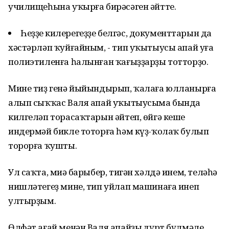
училищеһына уҡырға бирәсәген әйтте.
Һеҙҙең килерегеҙҙе белгәс, документтарын да
хәстәрләп ҡуйғайным, - тип уҡытыусы апай уға
полиэтиленға һалынған ҡағыҙҙарҙы тотторҙо.
Мине тиҙ генә йыйындырып, ҡалаға юлланырға
алып сыҡҡас Валя апай уҡытыусыма бында
килгеләп торасаҡтарын әйтеп, өйгә кеше
индермәй бикле тоторға һәм күҙ-ҡолаҡ булып
торорға ҡушты.
Ул саҡта, миңә барыбер, тигән хәлдә инем, теләһә
нишләтегеҙ мине, тип уйлап машинаға инеп
ултырҙым.
Өлфәт ағай менән Валя апайҙың дүрт бүлмәле