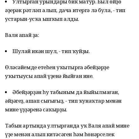
Ултырған урындары бик матур. Был өйҙө
әҙерәк рәтләп алып, дача итергә лә була, - тип
устарын-усҡа ышҡып алды.
Валя апай ҙа:
Шулай икән шул, - тип ҡуйҙы.
Өләсәйемдең етеһен уҡытырға әбейҙәрҙе
уҡытыусы апай үҙенә йыйған ине.
Әбейҙәрҙән һуң табыным да йыйылмаған,
әйҙәгеҙ, ашап сығығыҙ, - тип ҡунаҡтар менән
мине үҙҙәренә саҡырҙы.
Табын артында ултырғанда уҡ Валя апай мине
үҙе менән алып китәсәген һәм һөнәрселек