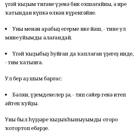
үгәй ҡыҙым тигәне үҙенә бик оҡшағайны, ә ире
ҡатындан күпкә өлкән күренгәйне.
Уның менән арабыҙ егерме ике йәш, - тине ул
минең уйымды аңлағандай.
Үгәй ҡыҙыбыҙ һуйған да ҡаплаған үҙегеҙ инде,
- тим ҡатынға.
Ул бер аҙ шым барғас:
Бәлки, үҙемдекелер ҙә, - тип сәйер генә итеп
әйтеп ҡуйҙы.
Уның был һүҙҙәре ҡыҙыҡһыныуымды оторо
ҡотортоп ебәрҙе.