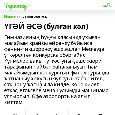
Торатау
Йәмғиәт
26 МАЯ 2020, 10:42
ҮГӘЙ ӘСӘ (булған хәл)
Гимназияның һуңғы класында уҡыған
малайым крайҙы өйрәнеү буйынса
фәнни-тикшеренеү эше эшләп Мәскәүҙә
үткәрелгән конкурсҡа ебәргәйне.
Күпмелер ваҡыт үткәс, уның эше жюри
тарафынан һәйбәт баһаланыуын һәм
малайымдың конкурстың финал турында
ҡатнашыу хоҡуғын яулауын хәбәр итеп,
саҡырыу ҡағыҙы ла килде. Көнө килеп
еткәс, етәксеһе менән улымды машинама
ултыртып, Өфө аэропортына алып
киттем.