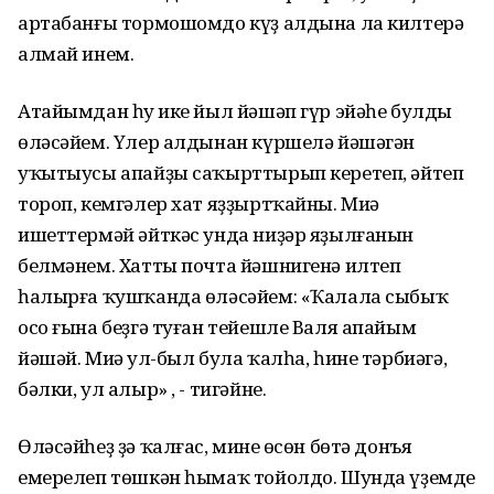
артабанғы тормошомдо күҙ алдына ла килтерә
алмай инем.
Атайымдан һуң ике йыл йәшәп гүр эйәһе булды
өләсәйем. Үлер алдынан күршелә йәшәгән
уҡытыусы апайҙы саҡырттырып керетеп, әйтеп
тороп, кемгәлер хат яҙҙыртҡайны. Миңә
ишеттермәй әйткәс унда ниҙәр яҙылғанын
белмәнем. Хатты почта йәшнигенә илтеп
һалырға ҡушҡанда өләсәйем: «Ҡалала сыбыҡ
осо ғына беҙгә туған тейешле Валя апайым
йәшәй. Миңә ул-был була ҡалһа, һине тәрбиәгә,
бәлки, ул алыр» , - тигәйне.
Өләсәйһеҙ ҙә ҡалғас, минең өсөн бөтә донъя
емерелеп төшкән һымаҡ тойолдо. Шунда үҙемде