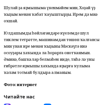
Шулай ҙа яҙмышыма үкенмәйем мин, Хоҙай үҙ
ҡыҙым менән ҡабат ҡауыштырҙы. Ирем дә миңә
оҡшай.
Юлдашымдың һөйләгәндәре күңелемде шул
тиклем тетрәтте, машинамдан төшөп ҡалғансы
мин унан ире менән ҡыҙының Мәскәүгә ниңә
осоуҙары хаҡында ла һорарға онотҡанмын.
Әминә, башҡалар белмәһен инде, тиһә лә уның
ғибрәтле яҙмышы хаҡында яҙырға ҡулыма
ҡәләм тотмай булдыра алманым.
Фото: интернет
Читайте нас