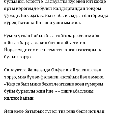
булманы, әлбиттә. Салауатҡа күсенеп киткәндә
ярты йөрәгемде бүлеп ҡалдырғандай тойҙом
үҙемде. Бик оҙаҡ ваҡыт сабыйымды төштәремдә
күреп, һаташа-һаташа уяндым мин.
Ғүмер үткән һайын был тойғолар күңелемдән
юйыла барҙы, ләкин бөтөнләйгә түгел.
Йөрәгемде семетеп-семетеп алған саҡтары ла
булып торҙо.
Салауатта йәшәгәндә Өлфәт ағай ҙа килгеләп
торҙо, миңә бүләк-фәләнен, аҡсаһын йәлләмәне.
«Ҡыҙ табып мине бәхетле иткәнең өсөн ғүмерем
буйы бурыслы мин һиңә!» – тип ҡабатланы
килгән һайын.
Йәшерен-батырын түгел, тиҙ генә бергә йоҡлап