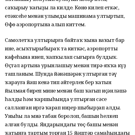
саҡырыу ҡағыҙы ла килде. Көнө килеп еткәс,
етәксеһе менән улымды машинама ултыртып,
Өфө аэропортына алып киттем.
Самолетҡа ултырырға байтаҡ ҡына ваҡыт бар
ине, асыҡтырыбыраҡ та киткәс, аэропорттың
кафеһына инеп, ҡапҡылап сығырға булдыҡ.
Өҫтәл артына урынлашыу менән тирә-яҡҡа күҙ
ташланым. Шунда йәнәшәрәк ултырған тәү
ҡарауға йәш кенә тип әйтерлек бер ҡатын
йылмая биреп минең менән баш ҡағып иҫәнләшә
һалды һәм ҡаршыһында ултырған сәсе
салланған иргә ҡарап ниҙер шыбырҙап алды.
Уныһы ла миңә табан боролоп, башын һелкеп
алған булды. Яндарындағы төҫ-башы менән
ҡатынға тартым торған 15 йәштәр самаһындағы