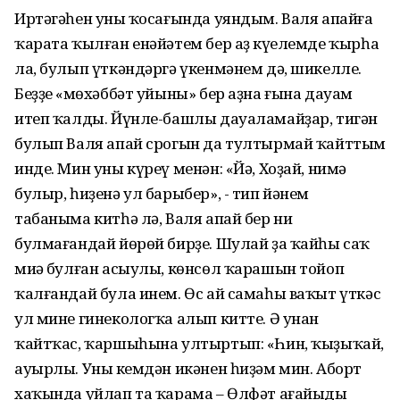
Иртәгәһен уның ҡосағында уяндым. Валя апайға
ҡарата ҡылған енәйәтем бер аҙ күңелемде ҡырһа
ла, булып үткәндәргә үкенмәнем дә, шикелле.
Беҙҙең «мөхәббәт уйыны» бер аҙна ғына дауам
итеп ҡалды. Йүнле-башлы дауаламайҙар, тигән
булып Валя апай срогын да тултырмай ҡайттым
инде. Мин уны күреү менән: «Йә, Хоҙай, нимә
булыр, һиҙенә ул барыбер», - тип йәнем
табаныма китһә лә, Валя апай бер ни
булмағандай йөрөй бирҙе. Шулай ҙа ҡайһы саҡ
миңә булған асыулы, көнсөл ҡарашын тойоп
ҡалғандай була инем. Өс ай самаһы ваҡыт үткәс
ул мине гинекологҡа алып китте. Ә унан
ҡайтҡас, ҡаршыһына ултыртып: «Һин, ҡыҙыҡай,
ауырлы. Уның кемдән икәнен һиҙәм мин. Аборт
хаҡында уйлап та ҡарама – Өлфәт ағайыңды