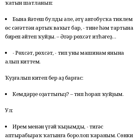
ҡатын шатланып:
Бына йәтеш булды әле, әтү автобусҡа тиклем
өс сәғәттән артыҡ ваҡыт бар, - тине һәм тартына
биреп әйтеп ҡуйҙы. – Әгәр рөхсәт итһәгеҙ…
- Рөхсәт, рөхсәт, - тип уны машинам янына
алып киттем.
Ҡуҙғалып китеп бер аҙ барғас:
Кемдәрҙе оҙаттығыҙ? – тип һорап ҡуйҙым.
Ул:
Ирем менән үгәй ҡыҙымды, - тигәс
аптырабыраҡ ҡатынға боролоп ҡараным. Сөнки