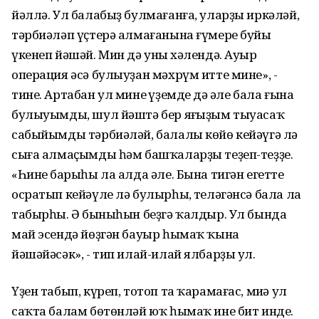
йәллә. Ул балабыҙ булмағанға, уларҙы иркәләй,
тәрбиәләп үҫтерә алмағанына ғүмере буйы
үкенеп йәшәй. Мин дә уның хәлендә. Ауыр
операция әсә булыуҙан мәхрүм итте мине», -
тине. Артабан ул минең үҙемдең дә әле бала ғына
булыуымды, шул йәштә бер яңғыҙым тыуасаҡ
сабыйымды тәрбиәләй, балалы көйө кейәүгә лә
сыға алмаҫымды һәм башҡаларҙы теҙеп-теҙҙе.
«Һинең барыһы ла алда әле. Бына тигән егетте
осратып кейәүле лә булырһың, теләгәнсә бала ла
табырһың. Ә быныһын беҙгә ҡалдыр. Ул бында
май эсендә йөҙгән бауыр һымаҡ ҡына
йәшәйәсәк», - тип илай-илай ялбарҙы ул.
Үҙен табып, күреп, тотоп та ҡарамағас, миңә ул
саҡта балам бөтөнләй юҡ һымаҡ ине бит инде.