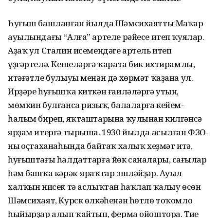
Һуғыш башланған йылда Шәмсихаятты Маҡар
ауылындағы “Алға” артеле рәйесе итеп ҡуялар.
Аҙаҡ ул Сталин исемендәге артель итеп
үҙгәртелә. Кешеләргә ҡарата бик ихтирамлы,
итәғәтле булыуы менән дә хөрмәт ҡаҙана ул.
Ирҙәре һуғышҡа киткән ғаиләләргә утын,
мөмкин булғанса ризыҡ, балаларға кейем-
һалым биреп, яҡташтарына ҡулынан килгәнсә
ярҙам итергә тырыша. 1930 йылда асылған ФЗО-
ның оҫтаханаһында байтаҡ халыҡ хеҙмәт итә,
һуғыштағы һалдаттарға йөк саналары, саңғылар
һәм башҡа кәрәк-яраҡтар эшләйҙәр. Ауыл
халҡын нисек тә аслыҡтан һаҡлап ҡалыу өсөн
Шәмсихаят, Курск өлкәһенән һөтлө тоҡомло
һыйырҙар алып ҡайтып, ферма ойоштора. Тиңе