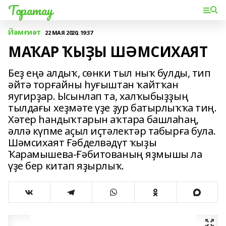
Торатау
Йәмғиәт
22 МАЯ 2020, 19:37
МАҠАР ҠЫҘЫ ШӘМСИХАЯТ
Беҙ еңә алдыҡ, сөнки тыл ныҡ булды, тип
әйтә торғайны һуғыштан ҡайтҡан
яугирҙар. Ысынлап та, халҡыбыҙҙың
тылдағы хеҙмәте үҙе ҙур батырлыҡҡа тиң.
Хәтер һандыҡтарын аҡтара башлаһаң,
әллә күпме аҫыл иҫтәлектәр табырға була.
Шәмсихаят Ғәбделвәдүт ҡыҙы
Ҡарамышева-Ғәбитованың яҙмышы ла
үҙе бер китап яҙырлыҡ.