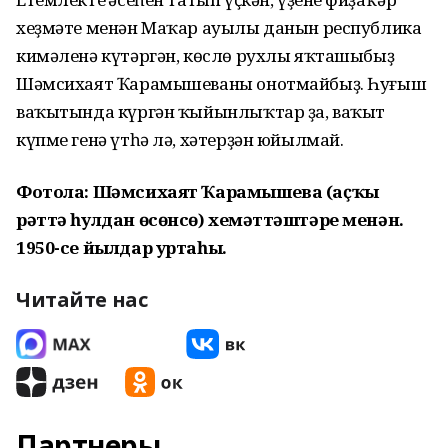
хеҙмәте менән Маҡар ауылы данын республика
кимәленә күтәргән, көслө рухлы яҡташыбыҙ
Шәмсихаят Ҡарамышеваны онотмайбыҙ. Һуғыш
ваҡытында күргән ҡыйынлыҡтар ҙа, ваҡыт
күпме генә үтһә лә, хәтерҙән юйылмай.
Фотола: Шәмсихаят Ҡарамышева (аҫҡы
рәттә һулдан өсөнсө) хеҙмәттәштәре менән.
1950-се йылдар уртаһы.
Читайте нас
Партнеры