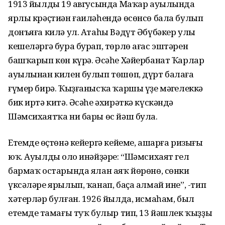
1913 йылдың 19 авгусында Маҡар ауылында
ярлы крәҫтиән ғаиләһендә өсөнсө бала булып
донъяға килә ул. Атаһы Вәдүт Әбүбәкер улы
кешеләргә бура бурап, төрлө ағас эштәрен
башҡарып көн күрә. Әсәһе Хәйербанат Ҡарлар
ауылынан килен булып төшөп, дүрт балаға
ғүмер бирә. Ҡыҙғанысҡа ҡаршы үҙе мәңгелеккә
бик иртә китә. Әсәһе әхирәткә күскәндә
Шәмсихаятҡа ни бары өс йәш була.
Етемдең өҫтөнә кейергә кейеме, ашарға ризығы
юҡ. Ауылдың оло инәйҙәре: “Шәмсихаят гел
бармаҡ остарында ялан аяҡ йөрөнө, сөнки
үксәләре ярылып, ҡанап, баҫа алмай ине”, -тип
хәтерләр булған. 1926 йылда, исмаһам, был
етемдең тамағы туҡ булыр тип, 13 йәшлек ҡыҙҙы