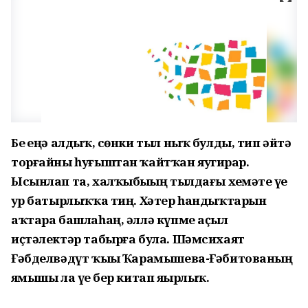
Беҙ еңә алдыҡ, сөнки тыл ныҡ булды, тип әйтә
торғайны һуғыштан ҡайтҡан яугирҙар.
Ысынлап та, халҡыбыҙҙың тылдағы хеҙмәте үҙе
ҙур батырлыҡҡа тиң. Хәтер һандыҡтарын
аҡтара башлаһаң, әллә күпме аҫыл
иҫтәлектәр табырға була. Шәмсихаят
Ғәбделвәдүт ҡыҙы Ҡарамышева-Ғәбитованың
яҙмышы ла үҙе бер китап яҙырлыҡ.