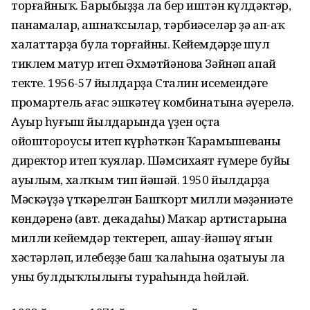
торғайныҡ. Барыбыҙҙа ла бер иштән күлдәктәр,
панамалар, ашнаҡсылар, тәрбиәселәр ҙә ап-аҡ
халаттарҙа була торғайны. Кейемдәрҙе шул
тиклем матур итеп Әхмәтйәнова Зәйнәп апай
текте. 1956-57 йылдарҙа Сталин исемендәге
промартель ағас эшкәтеү комбинатына әүерелә.
Ауыр һуғыш йылдарында үҙен оҫта
ойоштороусы итеп күрһәткән Ҡарамышеваны
директор итеп ҡуялар. Шәмсихаят ғүмере буйы
ауылым, халҡым тип йәшәй. 1950 йылдарҙа
Мәскәүҙә үткәрелгән Башҡорт милли мәҙәниәте
көндәренә (авт. декадаһы) Маҡар артистарына
милли кейемдәр тектереп, ашау-йәшәү яғын
хәстәрләп, илебеҙҙең баш ҡалаһына оҙатыуы ла
уның булдыҡлылығы тураһында һөйләй.