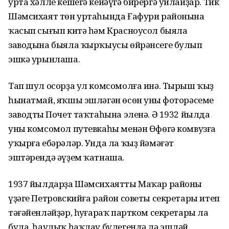
урта хәлле кешегә кейәүгә бирергә уйлайҙар. Тик
Шәмсихаят төн уртаһында Ғафури районына
ҡасып сығып китә һәм Красноусол быяла
заводына быяла ҡырҡыусы өйрәнсеге булып
эшкә урынлаша.
Тап шул осорҙа ул комсомолға инә. Тырыш ҡыҙ
һынатмай, яҡшы эшләгән өсөн уның фоторәсеме
заводтың Почет таҡтаһына эленә. Ә 1932 йылда
уны комсомол путевкаһы менән Өфөгә комвузға
уҡырға ебәрәләр. Унда ла ҡыҙ йәмәғәт
эштәрендә әүҙем ҡатнаша.
1937 йылдарҙа Шәмсихаятты Маҡар районы
үҙәге Петровскийға район советы секретары итеп
тәғәйенләйҙәр, һуңғараҡ партком секретары ла
була, һаулыҡ һаҡлау бүлегендә лә эшләй.