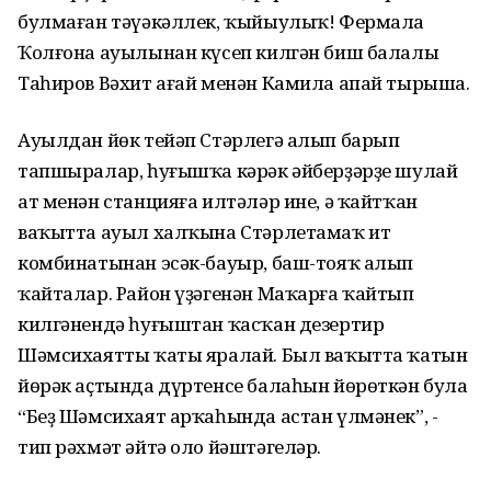
булмаған тәүәкәллек, ҡыйыулыҡ! Фермала
Ҡолғона ауылынан күсеп килгән биш балалы
Таһиров Вәхит ағай менән Камила апай тырыша.
Ауылдан йөк тейәп Стәрлегә алып барып
тапшыралар, һуғышҡа кәрәк әйберҙәрҙе шулай
ат менән станцияға илтәләр ине, ә ҡайтҡан
ваҡытта ауыл халҡына Стәрлетамаҡ ит
комбинатынан эсәк-бауыр, баш-тояҡ алып
ҡайталар. Район үҙәгенән Маҡарға ҡайтып
килгәнендә һуғыштан ҡасҡан дезертир
Шәмсихаятты ҡаты яралай. Был ваҡытта ҡатын
йөрәк аҫтында дүртенсе балаһын йөрөткән була
“Беҙ Шәмсихаят арҡаһында астан үлмәнек”, -
тип рәхмәт әйтә оло йәштәгеләр.