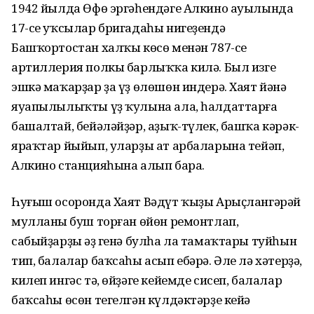
1942 йылда Өфө эргәһендәге Алкино ауылында
17-се уҡсылар бригадаһы нигеҙендә
Башҡортостан халҡы көсө менән 787-се
артиллерия полкы барлыҡҡа килә. Был изге
эшкә маҡарҙар ҙа үҙ өлөшөн индерә. Хаят йәнә
яуапылылыҡты үҙ ҡулына ала, һалдаттарға
башалтай, бейәләйҙәр, аҙыҡ-түлек, башҡа кәрәк-
яраҡтар йыйып, уларҙы ат арбаларына тейәп,
Алкино станцияһына алып бара.
Һуғыш осоронда Хаят Вәдүт ҡыҙы Арыҫлангәрәй
мулланың буш торған өйөн ремонтлап,
сабыйҙарҙың әҙ генә булһа ла тамаҡтары туйһын
тип, балалар баҡсаһы асып ебәрә. Әле лә хәтерҙә,
килеп ингәс тә, өйҙәге кейемде сисеп, балалар
баҡсаһы өсөн тегелгән күлдәктәрҙе кейә