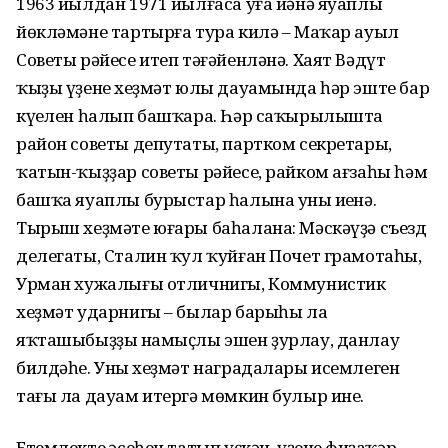
1963 йылдан 1971 йылғаса уға йәнә яуаплы
йөкләмәне тартырға тура килә – Маҡар ауыл
Советы рәйесе итеп тәғәйенләнә. Хаят Вәдүт
ҡыҙы үҙенең хеҙмәт юлы дауамында һәр эште бар
күңелен һалып башҡара. Һәр саҡырылышта
район советы депутаты, партком секретары,
ҡатын-ҡыҙҙар советы рәйесе, райком ағзаһы һәм
башҡа яуаплы бурыстар һалына уның иңенә.
Тырыш хеҙмәте юғары баһалана: Мәскәүҙә съезд
делегаты, Сталин ҡул ҡуйған Почет грамотаһы,
Урман хужалығы отличнигы, Коммунистик
хеҙмәт ударнигы – былар барыһы ла
яҡташыбыҙҙың намыҫлы эшен ҙурлау, данлау
билдәһе. Уның хеҙмәт наградалары исемлеген
тағы ла дауам итергә мөмкин булыр ине.
Етемлектең әсеһен татып үҫкән, үҙенең фиҙаҡәр