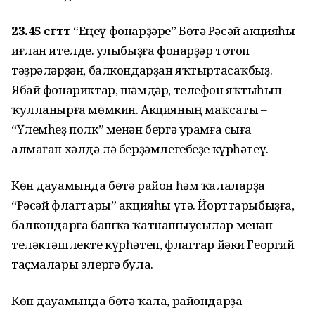
23.45 сәғәттә
“Еңеү фонарҙәре” Бөтә Рәсәй акцияһы
иғлан ителде. Ҡулыбыҙға фонарҙәр тотоп
тәҙрәләрҙән, балкондарҙан яҡтыртасаҡбыҙ.
Ябай фонариктар, шәмдәр, телефон яҡтыһын
ҡулланырға мөмкин. Акцияның маҡсаты –
“Үлемһеҙ полк” менән бергә урамға сыға
алмаған хәлдә лә берҙәмлегебеҙе күрһәтеү.
Көн дауамында бөтә район һәм ҡалаларҙа
“Рәсәй флагтары” акцияһы үтә. Йорттарыбыҙға,
балкондарға башҡа ҡатнашыусылар менән
теләктәшлекте күрһәтеп, флагтар йәки Георгий
таҫмалары элергә була.
Көн дауамында бөтә ҡала, райондарҙа