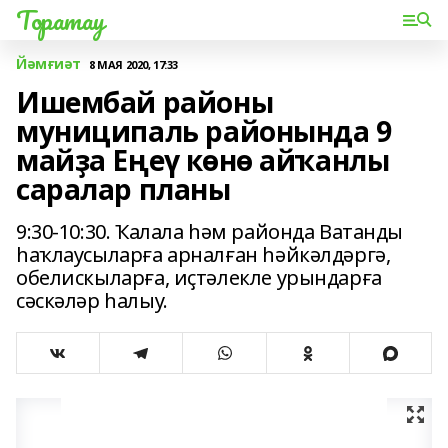
Торатау
Йәмғиәт
8 МАЯ 2020, 17:33
Ишембай районы
муниципаль районында 9
майҙа Еңеү көнө айҡанлы
саралар планы
9:30-10:30. Ҡалала һәм районда Ватанды
һаҡлаусыларға арналған һәйкәлдәргә,
обелискыларға, иҫтәлекле урындарға
сәскәләр һалыу.