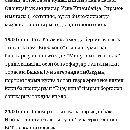
Ошондай уҡ акциялар Иҫке Ишембайҙа, Тирмән-
Йылғала (Нефтяник), ауыл биләмәләрендә
мәҙәниәт йорттары алдында ойошторола.
19.00 сәғәттә
Бөтә Рәсәй күләмендә бер минутлыҡ
тынлыҡ һәм “Еңеү көнө” йырын күмәкләп
башҡарыу иғлан ителде. “Минутлыҡ тынлыҡ”
трансляцияһы өсөн бөтә эфирҙар туҡтатылып
торасаҡ. Бынан һуң ветерандарыбыҙҙың
портреттарын ҡулға тотоп тәҙрә эргәһенә килеп
йәки балкондарҙан “Еңеү көнө” йырын бергәләп
башҡарыу тәҡдим ителә.
23.00 сәғәттә
Башҡортостан ҡалаларында һәм
Өфөлә байрам салюты була. Тура трансляция
БСТ-ла күрһәтеләсәк.