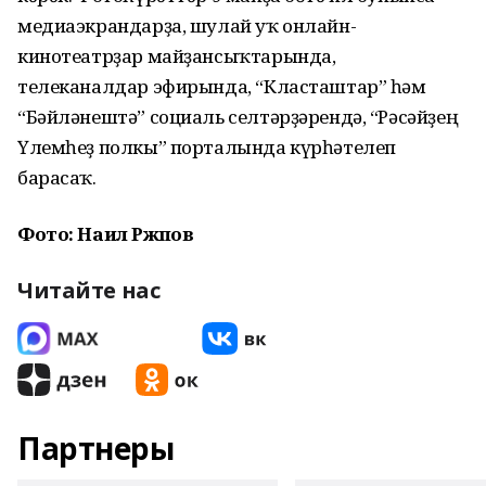
медиаэкрандарҙа, шулай уҡ онлайн-
кинотеатрҙар майҙансыҡтарында,
телеканалдар эфирында, “Класташтар” һәм
“Бәйләнештә” социаль селтәрҙәрендә, “Рәсәйҙең
Үлемһеҙ полкы” порталында күрһәтелеп
барасаҡ.
Фото: Наил Рәжәпов
Читайте нас
Партнеры