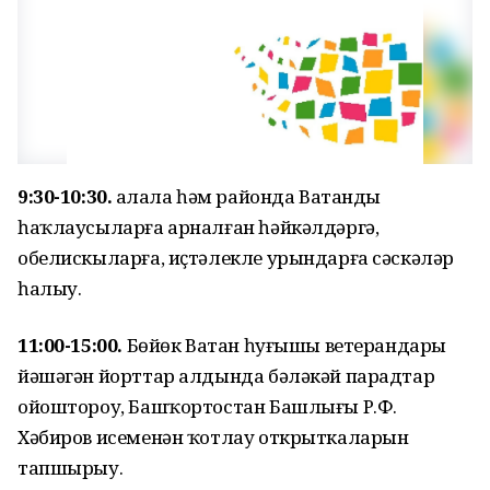
9:30-10:30.
Ҡалала һәм районда Ватанды
һаҡлаусыларға арналған һәйкәлдәргә,
обелискыларға, иҫтәлекле урындарға сәскәләр
һалыу.
11:00-15:00.
Бөйөк Ватан һуғышы ветерандары
йәшәгән йорттар алдында бәләкәй парадтар
ойоштороу, Башҡортостан Башлығы Р.Ф.
Хәбиров исеменән ҡотлау открыткаларын
тапшырыу.