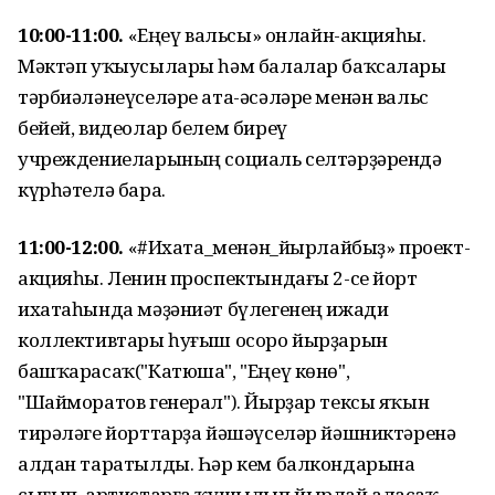
10:00-11:00.
«Еңеү вальсы» онлайн-акцияһы.
Мәктәп уҡыусылары һәм балалар баҡсалары
тәрбиәләнеүселәре ата-әсәләре менән вальс
бейей, видеолар белем биреү
учреждениеларының социаль селтәрҙәрендә
күрһәтелә бара.
11:00-12:00.
«#Ихата_менән_йырлайбыҙ» проект-
акцияһы. Ленин проспектындағы 2-се йорт
ихатаһында мәҙәниәт бүлегенең ижади
коллективтары һуғыш осоро йырҙарын
башҡарасаҡ("Катюша", "Еңеү көнө",
"Шайморатов генерал"). Йырҙар тексы яҡын
тирәләге йорттарҙа йәшәүселәр йәшниктәренә
алдан таратылды. Һәр кем балкондарына
сығып, артистарға ҡушылып йырлай аласаҡ.