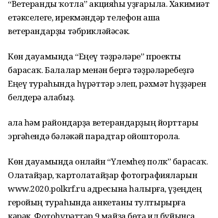
“Ветеранды ҡотла” акцияһы уҙғарыла. Хакимиәт
етәкселеге, ирекмәндәр телефон аша
ветерандарҙы тәбрикләйәсәк.
Көн дауамында “Еңеү тәҙрәләре” проекты
барасаҡ. Балалар менән бергә тәҙрәләребеҙгә
Еңеү тураһында һүрәттәр элеп, рәхмәт һүҙҙәрен
белдерә алабыҙ.
Ҡала һәм райондарҙа ветерандарҙың йорттары
эргәһендә бәләкәй парадтар ойошторола.
Көн дауамында онлайн “Үлемһеҙ полк” барасаҡ.
Олатайҙар, ҡартолатайҙар фотографияларын
www.2020.polkrf.ru адресына һалырға, үҙеңдең
геройың тураһында анкетаны тултырырға
кәрәк. Фотоһүрәттәр 9 майҙа бөтә ил буйынса