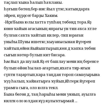
таҫлап ҡына һалып һаҡланы.
Һуғыш бөтөп,бер-нисә йыл үткәс,ҡатындарға
эйәреп, күрәҙәсегә барҙы Хакимә.
-Иҫән!Бына юлы хатта тупһаң төбөндә тора.Яҙ
көнө ҡайын ағасының япрағы ун тин аҡса хәтле
булған саҡта ҡайтып килер,-тип юраған
уныһы.Шуны ишеткәс,ҡыуанысынан йүгереп
ҡайтып,өйөн йыйыштырып,көн дә ҡапҡа төбөнә
сығып көтөр булып китә бисара.
Һәм йыл да шулай.Яҙ етә башлау менән иң беренсе
булып өйөн һылап-ағартып,ихата тирә-яғын
сүптән таҙартып,ҡара таңдан тороп самауырына
ҡуҙ һалып, ҡайнатырға ҡуйып,йәһәтерәк йүгереп
урамға сыға, оло юлға текәлә.
Бына бөгөн дә, таң һарыһы менән уянып, ауылға
килгән оло юлдан күҙ яҙлыҡтырмай ...