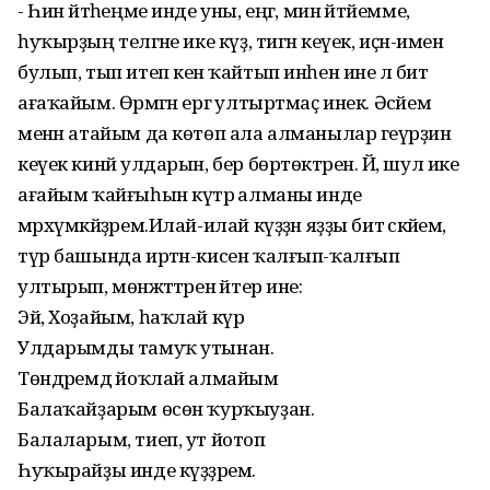
- Һин әйтәһеңме инде уны, еңгә, мин әйтәйемме,
һуҡырҙың теләгәне ике күҙ, тигән кеүек, иҫән-имен
булып, тып итеп кенә ҡайтып инһен ине лә бит
ағаҡайым. Өрмәгән ергә ултыртмаҫ инек. Әсәйем
менән атайым да көтөп ала алманылар геүәрҙин
кеүек кинйә улдарын, бер бөртөктәрен. Йә, шул ике
ағайым ҡайғыһын күтәрә алманы инде
мәрхүмкәйҙәрем.Илай-илай күҙҙән яҙҙы бит әсәкәйем,
түр башында иртән-кисен ҡалғып-ҡалғып
ултырып, мөнәжәттәрен әйтер ине:
Эй, Хоҙайым, һаҡлай күр
Улдарымды тамуҡ утынан.
Төндәремдә йоҡлай алмайым
Балаҡайҙарым өсөн ҡурҡыуҙан.
Балаларым, тиеп, ут йотоп
Һуҡырайҙы инде күҙҙәрем.