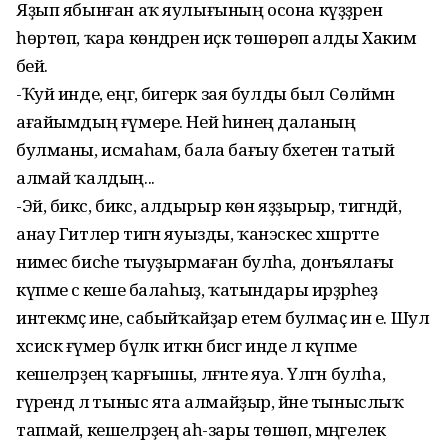
Яҙып ябынған аҡ яулығының осона күҙҙәрен
һөртөп, ҡара көндәрен иҫкә төшөрөп алды Хакимә
әбей.
-Ҡуй инде, еңгә, бигерәк зая булды был Сөләймән
ағайымдың ғүмере. Ней һинең даланың
булманы, исмаһам, бала бағыу бәхетен татый
алмай ҡалдың...
-Эй, бикәс, бикәс, алдырыр көн яҙҙырыр, тигәндәй,
анау Гитлер тигән яуызды, ҡанэскес хәшәрәтте
нимес бисәһе тыуҙырмаған булһа, донъялағы
күпме әсә кеше балаһыҙ, ҡатындары ирҙәрһеҙ
интекмәҫ ине, сабыйҡайҙар етем булмаҫ ин е. Шул
хәсискә ғүмер бүләк иткән бисәгә инде лә күпме
кешеләрҙең ҡарғышы, ләғнәте яуа. Үлгән булһа,
гүрендә лә тыныс ята алмайҙыр, йәне тыныслыҡ
тапмай, кешеләрҙең аһ-зары төшөп, мәңгелек