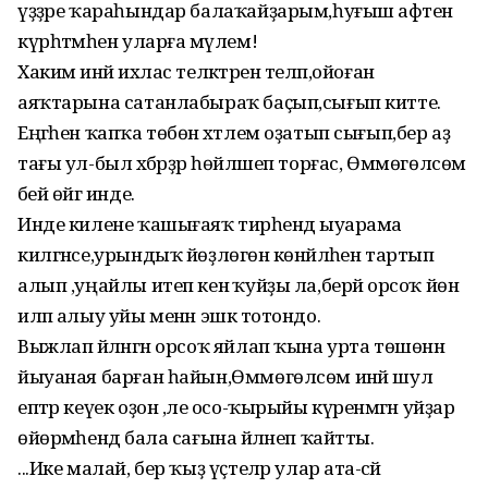
үҙҙәре ҡараһындар балаҡайҙарым,һуғыш афәтен
күрһәтмәһен уларға мәүлем!
Хакимә инәй ихлас теләктәрен теләп,ойоған
аяҡтарына сатанлабыраҡ баҫып,сығып китте.
Еңгәһен ҡапҡа төбөнә хәтлем оҙатып сығып,бер аҙ
тағы ул-был хәбәрҙәр һөйләшеп торғас, Өммөгөлсөм
әбей өйгә инде.
Инде килене ҡашығаяҡ тирәһендә ыуарама
килгәнсе,урындыҡ йөҙлөгөнә көнйәләһен тартып
алып ,уңайлы итеп кенә ҡуйҙы ла,берәй орсоҡ йөн
иләп алыу уйы менән эшкә тотондо.
Выжлап әйләнгән орсоҡ яйлап ҡына урта төшөнән
йыуаная барған һайын,Өммөгөлсөм инәй шул
ептәр кеүек оҙон ,әле осо-ҡырыйы күренмәгән уйҙар
өйөрмәһендә бала сағына әйләнеп ҡайтты.
...Ике малай, бер ҡыҙ үҫтеләр улар ата-әсәй