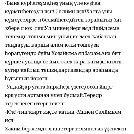
-Бына күрәһегеҙме,һеҙ уның үле кәүҙәһен
күрмәгәнһегеҙ,ул иҫән! Сөләймән иҫән!Хатта уны
күмеүселәрҙе лә белмәйһегеҙ,әйтеп тораһығыҙ бит
ҡәбере лә юҡ ,тип.Ул минең йөрәгемдә йәшәй,исеме
телемдән төшмәй,мин уның исемен ҡабатлап
таңдарҙы ҡаршы алам,юлы төшөүен
һорап,төндәр буйы Хоҙайыма ялбарам.Ана бит
күрше ауылда өс йыл элек ҡара ҡағыҙы килгән
яугир ҡайтып төшкән,партизандар араһында
һуғышып йөрөгән.
-Ундайҙар уғата һирәк,һеҙгә үҙегеҙ өсөн йәшәргә
кәрәк,үлгән артынан үлеп булмай.Тереләр
тереклеген итергә тейеш.
-Юҡ!-тип ҡырт киҫте ҡатын.-Минең Сөләймәнем
иҫән!
Хакимә бер кемде лә ишетергә теләмәне,тик үҙенекен