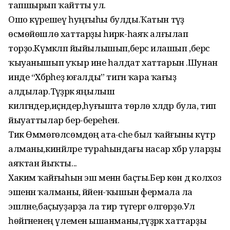
тапшырып ҡайтты ул.
Ошо күрешеү һуңғыһы булды.Ҡатын тәүҙә
өсмөйөшлө хаттарҙы һирәк-һаяҡ алғылап
торҙо.Күмәкләп йыйылышып,берсә илашып ,берсә
ҡыуанышып уҡыр ине һалдат хаттарын .Шунан
инде “Хәбәрһеҙ юғалды” тигән ҡара ҡағыҙ
алдылар.Тәүҙәрәк яңылыш
килгәндер,иҫәндер,һуғышта төрлө хәлдәр була, тип
йыуаттылар бер-береһен.
Тик Өммөгөлсөмдөң ата-әсәһе был ҡайғыны күтәрә
алманы,кинйәләре тураһындағы насар хәбәр уларҙы
аяҡтан йыҡты...
Хакимә ҡайғыһын эш менән баҫты.Бер көн дә колхоз
эшенән ҡалманы, йәйен-ҡышын фермала ла
эшләне,баҫыуҙарҙа ла тир түгергә өлгөрҙө.Ул
һөйгәненең үлеменә ышанманы,тәүҙәрәк хаттарҙы