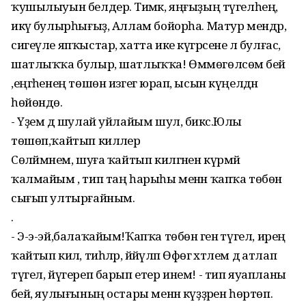
ҡушылыуын белдерә. Тимәк, яңғыҙың түгелһең,
икәү булырһығыҙ, Аллам бойорһа. Матур мендәр,
сигеүле япҡыстар, хатта ике күгәрсене лә булғас,
шатлыҡҡа булыр, шатлыҡҡа! Өммөгөлсөм әбей
,еңгәһенең төшөн изгегә юрап, ысын күңелдән
һөйөндө.
- Үҙем дә шулай уйлайым шул, бикәс.Юлы
төшөп,ҡайтып киләлер
Сөләймәнем, шуға ҡайтып килгәнен күрмәй
ҡалмайым , тип таң һарыһы менән ҡапҡа төбөнә
сығып ултырғайным.
.
- Э-э-эй,балаҡайым!Ҡапҡа төбөнә генә түгел, ирең
ҡайтып килә, тиһәләр, йәйәүләп Өфөгә хәтлем дә атлап
түгел, йүгереп барып етер инем! - тип яуапланы
әбей, яулығының остары менән күҙҙәрен һөртөп.