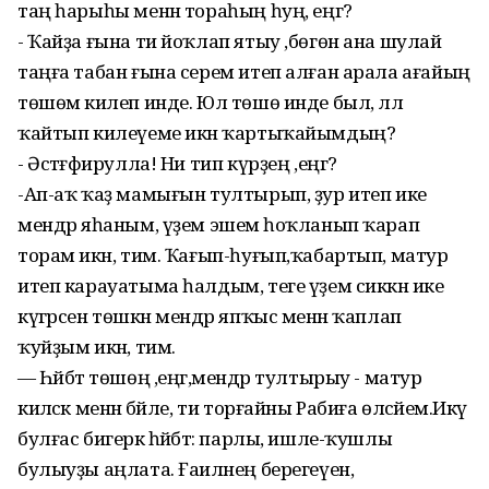
таң һарыһы менән тораһың һуң, еңгә?
- Ҡайҙа ғына ти йоҡлап ятыу ,бөгөн ана шулай
таңға табан ғына серем итеп алған арала ағайың
төшөмә килеп инде. Юл төшө инде был, әллә
ҡайтып килеүеме икән ҡартыҡайымдың?
- Әстәғәфирулла! Ни тип күрҙең ,еңгә?
-Ап-аҡ ҡаҙ мамығын тултырып, ҙур итеп ике
мендәр яһаным, үҙем эшемә һоҡланып ҡарап
торам икән, тим. Ҡағып-һуғып,ҡабартып, матур
итеп карауатыма һалдым, теге үҙем сиккән ике
күгәрсен төшкән мендәр япҡыс менән ҡаплап
ҡуйҙым икән, тим.
— Һәйбәт төшөң ,еңгә,мендәр тултырыу - матур
киләсәк менән бәйле, ти торғайны Рабиға өләсәйем.Икәү
булғас бигерәк һәйбәт: парлы, ишле-ҡушлы
булыуҙы аңлата. Ғаиләнең берегеүен,