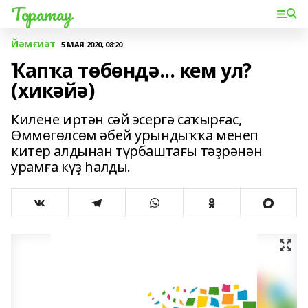
Торатау
Йәмғиәт
5 МАЯ 2020, 08:20
Ҡапҡа төбөндә... кем ул?
(хикәйә)
Килене иртән сәй эсергә саҡырғас,
Өммөгөлсөм әбей урындыҡҡа менеп
китер алдынан түрбаштағы тәҙрәнән
урамға күҙ һалды.