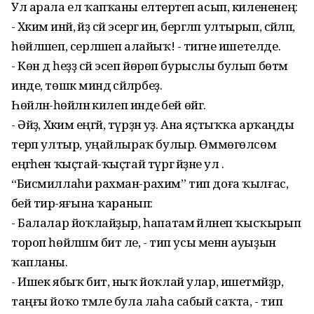
Ул арала ел ҡапҡаны елтерәтеп асып, килененең:
- Хәкимә инәй, әйҙә сәй эсергә ин, бергәләп ултырып, сәйләп,
һөйләшеп, серләшеп алайыҡ! - тигәне ишетелде.
- Көн дә һеҙҙә сәй эсеп йөрөп бурыслы булып бөтәм
инде, төшкә миндә сәйләрбеҙ.
Һөйләнә-һөйләнә килеп инде әбей өйгә.
- Әйҙә, Хәкимә еңгәй, түрҙән уҙ. Ана яҫтыҡҡа арҡаңды
терәп ултыр, уңайлыраҡ булыр. Өммөгөлсөм
еңгәһен ҡыҫтай-ҡыҫтай түргә әйҙәне ул .
“Бисмиллаһи рахман-рахим” тип доға ҡылғас,
әбей тирә-яғына ҡаранып:
- Балалар йоҡлайҙыр, һапатам әйләнеп ҡысҡырып
тороп һөйләшәм бит әле, - тип усы менән ауыҙын
ҡапланы.
- Ишек ябыҡ бит, ныҡ йоҡлай улар, ишетмәйҙәр,
таңғы йоҡо тәмле була лаһа сабый саҡта, - тип