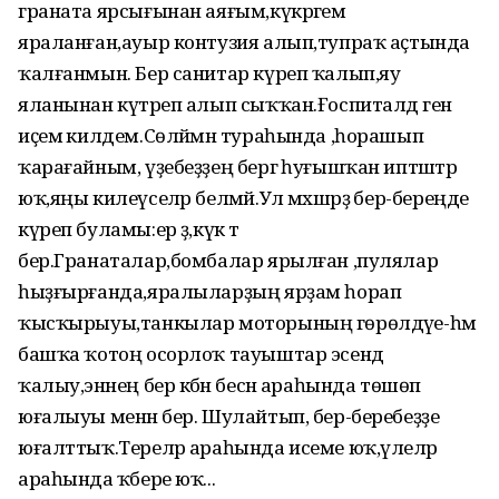
граната ярсығынан аяғым,күкрәгем
яраланған,ауыр контузия алып,тупраҡ аҫтында
ҡалғанмын. Бер санитар күреп ҡалып,яу
яланынан күтәреп алып сыҡҡан.Ғоспиталдә генә
иҫемә килдем.Сөләймән тураһында ,һорашып
ҡарағайным, үҙебеҙҙең бергә һуғышҡан иптәштәр
юҡ,яңы килеүселәр белмәй.Ул мәхшәрҙә бер-береңде
күреп буламы:ер ҙә,күк тә
бер.Гранаталар,бомбалар ярылған ,пулялар
һыҙғырғанда,яралыларҙың ярҙам һорап
ҡысҡырыуы,танкылар моторының гөрөлдәүе-һәм
башҡа ҡотоң осорлоҡ тауыштар эсендә
ҡалыу,энәнең бер кәбән бесән араһында төшөп
юғалыуы менән бер. Шулайтып, бер-беребеҙҙе
юғалттыҡ.Тереләр араһында исеме юҡ,үлеләр
араһында ҡәбере юҡ...