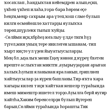
ҡосаҡлап , һандыҡтан кейемдәрен алып,еҫкәп,
үкһеп-үкһеп илаһа,тора-бара һөрөм еҫе
һеңгән,меңәр саҡрым ара үтеп,ҡош сәләме булып
килгән өсмөйөшлө хаттарҙы яулыҡҡа
төрөп,шүрлеккә тығып ҡуйҙы.
-Сөләймән иҫән,хәбәрһеҙ юғалыу-үлде тигән һүҙ
түгел,мин уның тере икәнлегенә ышанам,-тип
ҡырт киҫте ул үҙен йыуатыусыларҙы.
Мең бәлә ,ыҙалыҡ менән Еңеү көнөн дә күреү бәхетенә
иреште аслыҡтан миктәгән ,ауырыуҙарҙан арыған
халыҡ.Һуғыш яланынан яраланып, ғәрипләнеп
ҡайтыусылар ҙа күренә башланы.Тирә-яҡта ҡара
ҡағыҙы килеп тә иҫән ҡайтҡан кешеләр тураһында
имеш-мимештәр ишетелә торҙо.Ауылға берәй яугир
ҡайтһа,Хакимә беренселәрҙән булып йүгереп
барып,Сөләймән тураһында һорашты.Тик