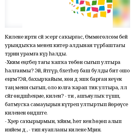
Килене иртән сәй эсергә саҡырғас, Өммөгөлсөм әбей
урындыҡҡа менеп китер алдынан түрбаштағы
тәҙрәнән урамға күҙ һалды.
-Хәкимә еңгәбеҙ тағы ҡапҡа төбөнә сығып ултыра
һалғанмы? Эй, әйтәгүр, бәхетһеҙ баш булды бит ошо
еңгәм?Эй, бахырҡайым, көн дә эшкә барған кеүек
таң менән сығып, оло юлға ҡарап тик ултыра, әллә
сәйгә өндәшәһеңме, килен? - ти , ашъяулыҡ түшәп,
батмусҡа самауырын күтәреп ултыртып йөрөүсе
килененә өндәште.
- Хәҙер саҡырырмын, ҡәйнәм, һөт кенә һөҙөп алып
инәйем дә , - тип яуапланы килене Мәҙинә.