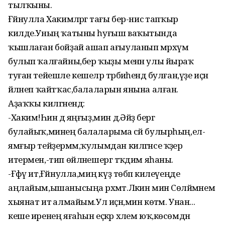
тылҡыны.
Ғәйнулла Хакимәләргә тағы бер-нисә тапҡыр
килде.Уның ҡатыны һуғыш ваҡытында
ҡышлаған бойҙай ашап ағыуланып мәрхүм
булып ҡалғайны,бер ҡыҙы менән улы йыраҡ
туған тейешле кешеләр тәрбиәһендә булған,үҙе иҫән
әйләнеп ҡайтҡас,балаларын янына алған.
Аҙаҡҡы килгәнендә:
-Хакимә!Һин дә яңғыҙ,мин дә.Әйҙә бергә
булайыҡ,минең балаларыма әсәй булырһың,ел-
ямғыр тейҙермәм,ҡулымдан килгәнсе ҡәҙер
итермен,-тип өйләнешергә тәҡдим яһаны.
-Ғәфү ит,Ғәйнулла,миңә күҙ төбәп килеүеңде
аңлайым,ышанысыңа рәхмәт.Ләкин мин Сөләймәнемә
хыянат итә алмайым.Ул иҫән,мин көтәм. Унан...
кеше иренең яғаһын еҫкәр хәлем юҡ,көсөмдән