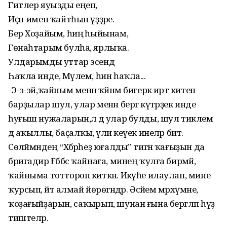
Гитлер яуызды еңеп,
Иҫән-имен ҡайтһын үҙҙәре.
Бер Хоҙайым, һиңә һыйынам,
Гөнаһтарым булһа, ярлыҡа.
Улдарымды уттар эсендә
Һаҡла инде, Мәүлем, һин һаҡла...
-Э-э-эй,ҡайным менән ҡәйнәм бигерәк иртә китеп
барҙылар шул, улар менән бергә күтәрҙек инде
һуғыш нужаларын,әл дә улар булды, шул тиклем
дә аҡыллы, баҫалҡы, әүлиә кеүек инеләр бит.
Сөләймәндең “Хәбәрһеҙ юғалды” тигән ҡағыҙын да
бригадир Ғәббәс ҡайнаға, минең ҡулға бирмәй,
ҡайныма тоттороп киткән. Икәүһе илаулап, мине
ҡурсып, әйтә алмай йөрөгәндәр. Әсәйем мәрхүмәне,
ҡоҙағыйҙарын, саҡырып, шунан ғына бергәләп һүҙ
тиштеләр.