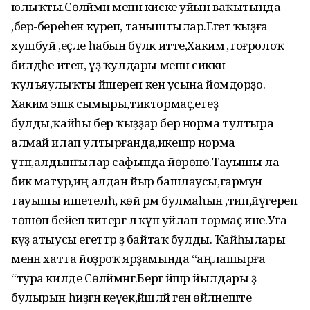
юлыҡты.Сөләймән менән киске уйын ваҡытында
,бер-береһен күреп, таныштылар.Егет ҡыҙға
хушбуй ,еҫле һабын бүләк итте,Хакимә ,тоғролоҡ
билдәһе итеп, үҙ ҡулдары менән сиккән
ҡулъяулыҡты йәшереп кенә усына йомдорҙо.
Хакимә эшкә сымыры,тиктормаҫ,етеҙ
булды,ҡайһы бер ҡыҙҙар бер норма тултыра
алмай илап ултырғанда,икешәр норма
үтәп,алдынғылар сафында йөрөнө.Тауышы ла
бик матур,иң алдан йыр башлаусы,гармун
тауышы ишетелһә, көй әрәм булмаһын ,тип,йүгереп
төшөп бейеп китергә лә күп уйлап тормаҫ ине.Уға
күҙ атыусы егеттәр ҙә байтаҡ булды. Ҡайһылары
менән хатта йоҙроҡ ярҙамында “аңлашырға
“тура килде Сөләймәнгә.Бергә йәшәр йылдары әҙ
булырын һиҙгән кеүек,йәшләй генә өйләнеште