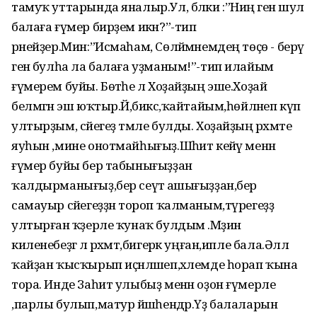
тамуҡ уттарында яналыр.Ул, бәлки :”Ниңә генә шул
балаға ғүмер бирҙем икән?”-тип
әрнейҙер.Мин:”Исмаһам, Сөләймәнемдең төҫө - берәү
генә булһа ла балаға уҙманым!”-тип илайым
ғүмерем буйы. Бөтәһе лә Хоҙайҙың эше.Хоҙай
белмәгән эш юҡтыр.Йә,бикәс,ҡайтайым,һөйләнеп күп
ултырҙым, сәйегеҙ тәмле булды. Хоҙайҙың рәхмәте
яуһын ,мине онотмайһығыҙ.Шәһит кейәү менән
ғүмер буйы бер табынығыҙҙан
ҡалдырманығыҙ,бер сеүәтә ашығыҙҙан,бер
самауыр сәйегеҙҙән тороп ҡалманым,түрегеҙҙә
ултырған ҡәҙерле ҡунаҡ булдым .Мәҙинә
киленебеҙгә лә рәхмәт,бигерәк уңған,ипле бала.Әллә
ҡайҙан ҡысҡырып иҫәнләшеп,хәлемде һорап ҡына
тора. Инде Заһит улыбыҙ менән оҙон ғүмерле
,парлы булып,матур йәшәһендәр.Үҙ балаларын