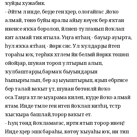
ҡуйҙы хужабикә.
- Әйтмә лә инде, беҙҙе генә хәҙер, олоғайғас ,йоҡо
алмай, төнө буйы яралы айыу кеүек бер яҡтан
икенсе яҡҡа боролоп, әйләнеп-тулғанып йоҡлап
китә алмай тик ятыла. Уңға ятһаң - бауыр ауырта,
һул яҡҡа ятһаң - йөрәк сәнсә. Ул ҡулдарҙы әйтеп
тораһы юҡ, терһәккә хәтлем йән белмәй йөрәккә төшөп
ойойҙар, шунан тороп ултырып алып,
ҡулбаштарҙы,бармаҡ быуындарын
һыпырғылып, бер аҙ ыуыштырып, яҙып ебәргәнсе
бер талай ваҡыт үтә, шунан бөтөнләй йоҡо
оса.Таңға хәтле ыуарама килеп, күҙҙе йоҡо алмай
ятам. Инде тәмле генә итеп йоҡлап китһәң, әтәстәр
ҡысҡыра башлай,торор ваҡыт етә.
- Һуң төндә йоҡламағас, иртән ятып торор инең!
Инде хәҙер эшкә бараһы, көтөү ҡыуаһы юҡ, ни тип