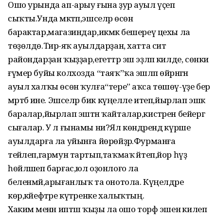
Ошо урында ап-арыу ғына ҙур ауыл үҫеп
сыҡты.Унда мәктәп,эшселәр өсөн
барактар,магазиндар,икмәк бешереү цехы ла
төҙөлдө.Тирә-яҡ ауылдарҙан, хатта сит
райондарҙан ҡыҙҙар,егеттәр эш эҙләп килде, сөнки
ғүмер буйы колхозда “таяҡ”ҡа эшләп өйрәнгән
ауыл халҡы өсөн ҡулға“тере” аҡса төшөү-үҙе бер
мәртәбә ине. Эшселәр бик күңелле итеп,йырлап эшкә
баралар,йырлап эштән ҡайталар,кистәрен бейергә
сығалар. У л ғынамы ни?Ял көндәрендә күрше
ауылдарға ла уйынға йөрөйҙәр.Фурманға
тейәлеп,гармун тартып,таҡмаҡ әйтеп,йор һүҙ
һөйләшеп барғас,юл оҙонлоғо ла
беленмәй,арығанлыҡ та онотола. Күңелдәре
көр,кәйефтәре күтәренке халыҡтың.
Хакимә менән иптәш ҡыҙы ла ошо торф эшенә килеп