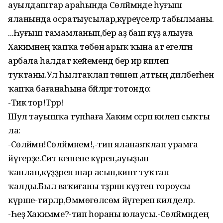
ауылдаштар араһында Сөләймәнде һуғыш
яланында осратыусылар,күреүселәр табылманы.
...Һуғыш тамамланып,бер аҙ баш күҙ алыуға
Хакимәнең ҡапҡа төбөнә арыҡ ҡына ат егелгән
арбала һалдат кейемендә бер ир килеп
туҡтаны.Ул һылтаҡлап төшөп ,аттың дилбегәһен
ҡапҡа бағанаһына бәйләргә тотондо:
-Тик тор!Трр!
Шул тауышҡа тупһаға Хакимә сәсрәп килеп сыҡты
ла:
-Сөләймән!Сөләймәнем!,-тип яланаяҡлап урамға
йүгерҙе.Сит кешене күреп,ауыҙын
ҡаплап,күҙҙәрен шар асып,кинәт туҡтап
ҡалды.Был ваҡиғаны тәҙрәнән күҙәтеп тороусы
күрше-тирәләр,Өммөгөлсөм йүгереп килделәр.
-Һеҙ Хакимәме?-тип һораны юлаусы.-Сөләймәндең