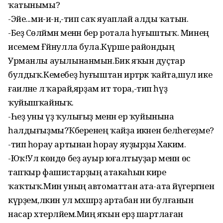
ҡатынымы?
-Эйе...ми-и-н,-тип саҡ яуаплай алды ҡатын.
-Беҙ Сөләймән менән бер ротала һуғыштыҡ. Минең
исемем Ғәйнулла була.Күрше райондың
Урманлы ауылынанмын.Бик яҡын дуҫтар
булдыҡ.Кемебеҙ һуғыштан иртәрәк ҡайта,шул ике
ғаиләне лә ҡарай,ярҙам итә тора,-тип һүҙ
ҡуйышҡайныҡ.
-Һеҙ уны үҙ ҡулығыҙ менән ер ҡуйынына
һалдығыҙмы?Ҡәберенең ҡайҙа икәнен беләһегеҙме?
-тип һорау артынан һорау яуҙырҙы Хакимә.
-Юҡ!Ул көндө беҙ ауыр юғалтыуҙар менән өс
тапҡыр фашистарҙың атакаһын кире
ҡаҡтыҡ.Мин уның автоматтан ата-ата йүгергәнен
күрҙем,ләкин ул мәхшәрҙә артабан ни булғанын
насар хәтерләйем.Миңә яҡын ерҙә шартлаған