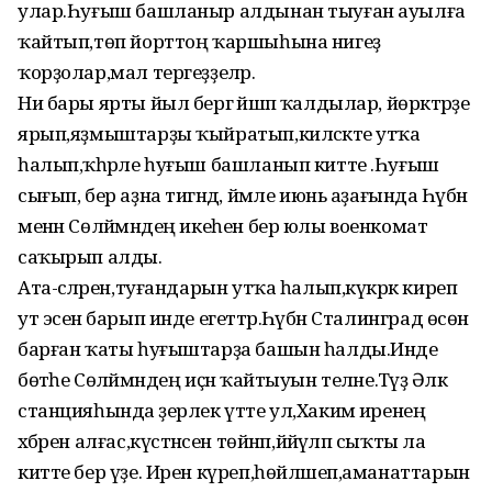
улар.Һуғыш башланыр алдынан тыуған ауылға
ҡайтып,төп йорттоң ҡаршыһына нигеҙ
ҡорҙолар,мал тергеҙҙеләр.
Ни бары ярты йыл бергә йәшәп ҡалдылар, йөрәктәрҙе
ярып,яҙмыштарҙы ҡыйратып,киләсәкте утҡа
һалып,ҡәһәрле һуғыш башланып китте .Һуғыш
сығып, бер аҙна тигәндә, йәмле июнь аҙағында Һәүбән
менән Сөләймәндең икеһен бер юлы военкомат
саҡырып алды.
Ата-әсәләрен,туғандарын утҡа һалып,күкрәк киреп
ут эсенә барып инде егеттәр.Һәүбән Сталинград өсөн
барған ҡаты һуғыштарҙа башын һалды.Инде
бөтәһе Сөләймәндең иҫән ҡайтыуын теләне.Тәүҙә Әлкә
станцияһында әҙерлек үтте ул,Хакимә иренең
хәбәрен алғас,күстәнәсен төйнәп,йәйәүләп сыҡты ла
китте бер үҙе. Ирен күреп,һөйләшеп,аманаттарын