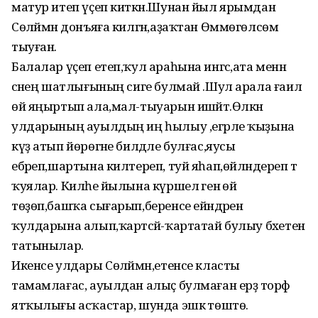
матур итеп үҫеп киткән.Шунан йыл ярымдан
Сөләймән донъяға килгән,аҙаҡтан Өммөгөлсөм
тыуған.
Балалар үҫеп етеп,ҡул араһына ингәс,ата менән
әсәнең шатлығының сиге булмай .Шул арала ғаилә
өй яңыртып ала,мал-тыуарын ишәйтә.Өлкән
улдарының ауылдың иң һылыу ,егәрле ҡыҙына
күҙ атып йөрөгәне билдәле булғас,яусы
ебәреп,шартына килтереп, туй яһап,өйләндереп тә
ҡуялар. Киләһе йылына күршелә генә өй
төҙөп,башҡа сығарып,беренсе ейәндәрен
ҡулдарына алып,ҡартәсәй-ҡартатай булыу бәхетен
татынылар.
Икенсе улдары Сөләймән,етенсе класты
тамамлағас, ауылдан алыҫ булмаған ерҙә торф
ятҡылығы асҡастар, шунда эшкә төштө.