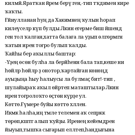
килмәй.Яратҡан йәрем берәү генә,-тип тәҡдимен кире
ҡаҡты.
Ғәйнулланан һуң да Хакимәнең ҡулын һорап
килеүселәр күп булды.Ләкин егерме биш йәшендә
генә тол ҡалған,хатта балаға ла уҙып өлгөрмәгән
ҡатын иренә тоғро булып ҡалды.
Ҡайһы бер аҡыллы баштар:
-Үҙең өсөн булһа ла берәйһенән бала тап,кеше ни
һөйләр һөйләр ҙә онотор,ҡартайған көнөңдә
ауыҙыңа һыу һалыусы ла булмаҫ бит!-тип ,
шулайыраҡ аҡыл өйрәтеп маташтылар.Ләкин
иренә тоғролоҡто өҫтөн күрҙе ул.
Көттө.Ғүмере буйы көттө хәләлен.
Икмәк һалһа,иң тәмле телемен аҡ сепрәккә
төрөп,кәштәгә алып ҡуйҙы. Иренең кейемдәрен
йыуып,тышҡа сығарып елләтеп,һандығына