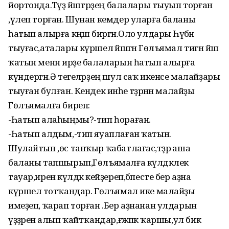
йортонда.Тәүҙә йәштәрҙең балалары тыуып торған
,үлеп торған. Шунан кемдер уларға баланы
һатып алырға кәңәш биргән.Оло улдары Һәүбән
тыуғас,аталары күршелә йәшәгән Гөлъямал тигән йәш
ҡатын менән ирҙе балаларын һатып алырға
күндергән.Ә тегеләрҙең шул саҡ икенсе малайҙары
тыуған булған. Кендек инәһе тәҙрәнән малайҙы
Гөлъямалға биреп:
-Һатып алаһыңмы?-тип һораған.
-Һатып алдым,-тип яуаплаған ҡатын.
Шулайтып ,өс тапҡыр ҡабатлағас,тәҙрә аша
баланы тапшырып,Гөлъямалға күлдәклек
тауар,иренә күлдәк кейҙереп,бәпесте бер аҙна
күршелә тотҡандар. Гөлъямал ике малайҙы
имеҙеп, ҡарап торған .Бер аҙнанан улдарын
үҙҙәренә алып ҡайтҡандар,ғәжәпкә ҡаршы,ул бик