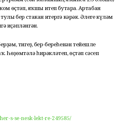
 ҡом өҫтәп, яҡшы итеп бутарға. Артабан
 тулы бер стакан итергә кәрәк. Әлеге күләм
гә иҫәпләнгән.
ерҙәм, тигеҙ, бер-береһенән тейешле
. Һөҙөмтәлә һирәкләтеп, өҫтәп сәсеп
sher-s-se-nesk-lekt-re-249585/