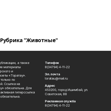
Рубрика "Животные"
публикации, а также
Телефон
кие материалы
8(34794) 4-11-22
рского и
Эл. почта
азеты «Торатау».
toratau@mail.ru
только по
й. Ссылка на
Адрес
у» обязательна. Для
453200, город Ишимбай, ул.
 активная гиперссылка
Советская, 88
 обязательна.
Рекламная служба
8(34794) 4-11-22