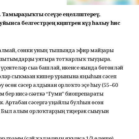
ҙ. Тамыраҙыҡты сәсеүҙе еңелләштереү,
уйынса белгестәрҙең кәңәштәренә күҙ һалыу һис
 алмай, сөнки уның тышында эфир майҙары
әм шытымдарҙы уятырға тотҡарлыҡ тыуҙыра.
ҫентеләр сыға башлай, икенсе яғында бөтөнләй
кәләр сыҡмаған кишер урынына яңыһын сәсеп
 өсөн сәсер алдынан орлоҡто эҫе һыу (55–60
әм бер нисә сәғәткә “Гуми” биопрепараты
. Артабан сәсергә уңайлы булһын өсөн
. Был алым орлоҡтарҙың тиҙерәк сығыуын
ер грамм (сәй ҡалағының яҡынса 1/3 өлөшө)