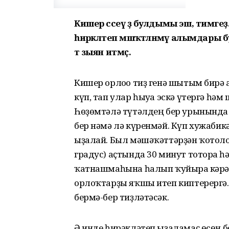
Кишер сәсеү ҙә булдымы эш, тимәге
һирәкләтеп мәшәҡәтләнмәү алымдары б
тә зыян итмәҫ.
Кишер орлоғо тиҙ генә шытым бирә
күп, тап улар һыуға эскә үтергә һ
Һөҙөмтәлә түтәлдең бер урынында ү
бер нәмә лә күренмәй. Күп хужаби
ыҙалай. Был мәшәҡәттәрҙән ҡотолоу
градус) аҫтында 30 минут тоторға һ
ҡатнашмаһына һалып ҡуйырға кәрәк
орлоҡтарҙы яҡшы итеп киптерергә
бермә-бер тиҙләтәсәк.
Ә инде һирәкләтеп ыҙаламаҫ өсөн б