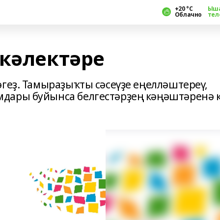
+20 °С
Ыш
Облачно
тел
скәлектәре
әгеҙ. Тамыраҙыҡты сәсеүҙе еңелләштереү,
дары буйынса белгестәрҙең кәңәштәренә к