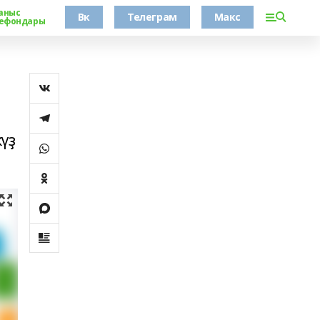
аныс
Вк
Телеграм
Макс
ефондары
үҙ