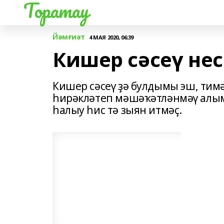
Торатау
Йәмғиәт
4 МАЯ 2020, 06:39
Кишер сәсеү не
Кишер сәсеү ҙә булдымы эш, тим
һирәкләтеп мәшәҡәтләнмәү алым
һалыу һис тә зыян итмәҫ.