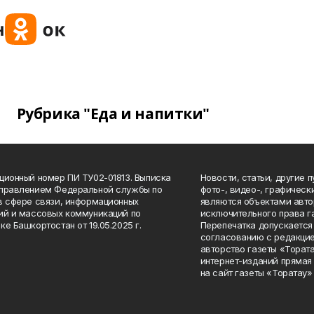
Рубрика "Еда и напитки"
ционный номер ПИ ТУ02-01813. Выписка
Новости, статьи, другие 
Управлением Федеральной службы по
фото-, видео-, графичес
в сфере связи, информационных
являются объектами авто
ий и массовых коммуникаций по
исключительного права г
ке Башкортостан от 19.05.2025 г.
Перепечатка допускается 
согласованию с редакцие
авторство газеты «Тората
интернет-изданий прямая
на сайт газеты «Торатау»