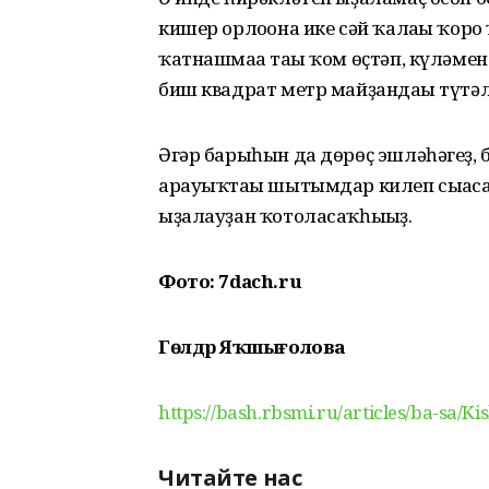
кишер орлоғона ике сәй ҡалағы ҡоро
ҡатнашмаға тағы ҡом өҫтәп, күләмен
биш квадрат метр майҙандағы түтәл
Әгәр барыһын да дөрөҫ эшләһәгеҙ, б
арауыҡтағы шытымдар килеп сығасаҡ
ыҙалауҙан ҡотоласаҡһығыҙ.
Фото: 7dach.ru
Гөлдәр Яҡшығолова
https://bash.rbsmi.ru/articles/ba-sa/Ki
Читайте нас