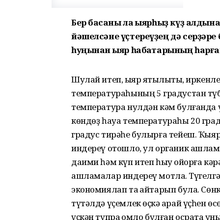
Бер баҡсаны ла ҡыярһыҙ күҙ алдына
йәшелсәне үҫтереүҙең дә серҙәре 
һуңынан ҡыяр һабаҡтарының һарға
Шулай итеп, ҡыяр яҡтылыҡты, иркен
температураһының 5 градустан түб
температура нулдән кәм булғанда ү
көндөҙ һауа температураһы 20 граду
градус тирәһе булырға тейеш. Ҡыяр 
индереү отошло, ул органик ашлама
даими һәм күп итеп һыу ҡойорға кә
ашламалар индереү мотлаҡ. Түгелг
экономиялап та ҡайтарып була. Сөнк
түтәлдә үҫемлек өҫкә ҡарай үҫһен өс
үҫкән тупраҡ ҡомло булған осраҡта 