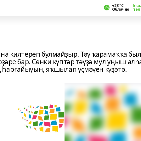
+23 °С
Ыш
Облачно
тел
ына килтереп булмайҙыр. Тәү ҡарамаҡҡа бы
рҙәре бар. Сөнки күптәр тәүҙә мул уңыш алһ
 һарғайыуын, яҡшылап үҫмәүен күҙәтә.