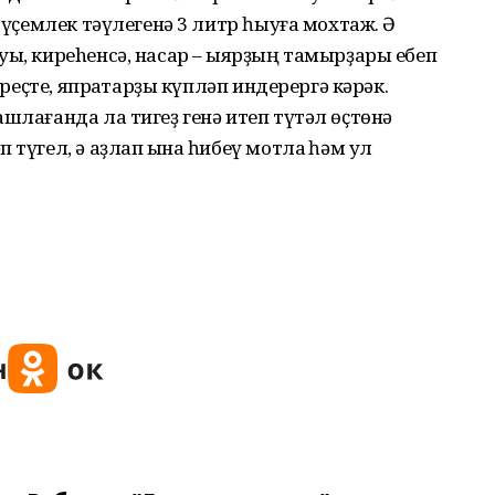
р үҫемлек тәүлегенә 3 литр һыуға мохтаж. Ә
уы, киреhенсә, насар – ҡыярҙың тамырҙары ебеп
иреҫте, япраҡтарҙы күпләп индерергә кәрәк.
шлағанда ла тигеҙ генә итеп түтәл өҫтөнә
түгел, ә аҙлап ҡына һибеү мотлаҡ һәм ул