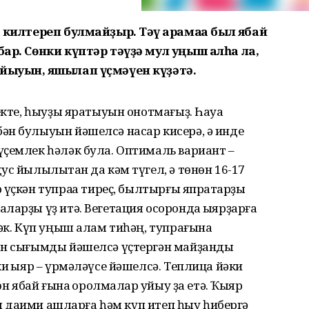
 килтереп булмайҙыр. Тәү ҡарамаҡҡа был ябай
бар. Сөнки күптәр тәүҙә мул уңыш алһа ла,
йыуын, яҡшылап үҫмәүен күҙәтә.
лекте, һыуҙы яратыуын онотмағыҙ. Һауа
ән булыуын йәшелсә насар кисерә, ә инде
ҫемлек һәләк була. Оптималь вариант –
с йылылыҡтан да кәм түгел, ә төнөн 16-17
үҫкән тупраҡҡа тиреҫ, былтырғы япраҡтарҙы
ларҙы үҙ итә. Вегетация осоронда ҡыярҙарға
рәк. Күп уңыш алам тиһәң, тупрағына
ән сығымды йәшелсә үҫтергән майҙанды
и ҡыяр – үрмәләүсе йәшелсә. Теплица йәки
өн ябай ғына ҡоролмалар ҡуйыу ҙа етә. Ҡыяр
уны даими ашларға һәм күп итеп һыу һибергә