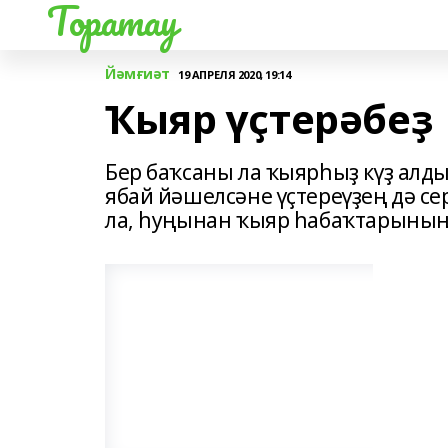
Торатау
Йәмғиәт
19 АПРЕЛЯ 2020, 19:14
Ҡыяр үҫтерәбеҙ
Бер баҡсаны ла ҡыярһыҙ күҙ алд
ябай йәшелсәне үҫтереүҙең дә се
ла, һуңынан ҡыяр һабаҡтарының