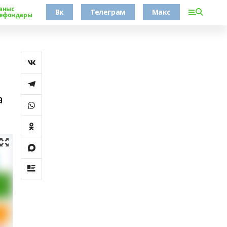
аныс
Вк
Телеграм
Макс
ефондары
л
а