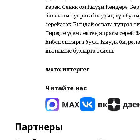
кәрәк. Сөнки ҡом hыуҙы hеңдерә. Бе
балсыҡлы тупраҡта һыуҙың күп булы
серейәсәк. Бындай осраҡта тупраҡҡа т
Тиреҫте үҫемлектең япрағы серей ба
һибеп сығырға була. Һыуҙы биҙрәләп 
йылымыс булырға тейеш.
Фото: интернет
Читайте нас
Партнеры