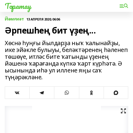
Торатау
Йәмғиәт
13 АПРЕЛЯ 2020, 06:06
Әрпешһең бит үҙең...
Хөснә һуңғы йылдарҙа ныҡ ҡалынайҙы,
ике эйәкле булыуы, беләктәренең һәленеп
төшөүе, итләс бите ҡатынды үҙенең
йәшенә ҡарағанда күпкә ҡарт күрһәтә. Ә
ысынында иһә ул иллене яңы саҡ
түңәрәкләне.