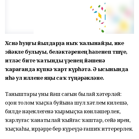
Хөснә һуңғы йылдарҙа ныҡ ҡалынайҙы, ике
эйәкле булыуы, беләктәренең һәленеп төшөүе,
итләс бите ҡатынды үҙенең йәшенә
ҡарағанда күпкә ҡарт күрһәтә. Ә ысынында
иһә ул иллене яңы саҡ түңәрәкләне.
Таныштары уның йәш сағын былай хәтерләй:
оҙон толом ҡыҫҡа буйына шул хәтлем килешә,
билдең нәҙеклегенә ҡырмыҫҡа көнләшерлек,
ҡарлуғас ҡанатылай ҡыйғас ҡаштар, сейә ирен,
ҡыҫҡаһы, ирҙәрҙе бер күреүҙә ғашиҡ иттерерлек.