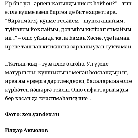
Ир бит ул - әрпеш ҡатынды нисек һөйһөн?” – тип
әллә күпме кәңәш биргән дә бит әхирәттәре...
“Өйрәтмәгеҙ, күпме теләйем – шунса ашайым,
туйғансы йоҡлайым, донъяһы ҡыйрап ятмаймы
ни...” – ошо уйында ҡала һаман Хөснә, үҙе һаман
иренең ташлап киткәненә зарланыуҙан туҡтамай.
...Ҡатын-ҡыҙ – гүзәллек өлгөһө. Ул үҙенең
матурлығы, ҡупшылығы менән һоҡландырып,
ирен яңы үрҙәргә дәртләндереп, балаларына өлгө
күрһәтеп йәшәргә тейеш. Ошо сифаттарығыҙҙы
бер ҡасан да юғалтмаһағыҙ ине...
Фото: zen.yandex.ru
Илдар Акьюлов