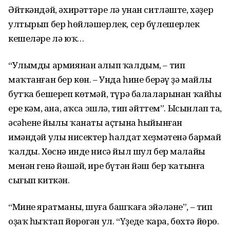
Әйткәндәй, әхирәттәре лә унан ситләште, хәҙер
ултырып бер һөйләшерлек, сер бүлешерлек
кешеләре лә юҡ…
“Улымды армиянан алып ҡалдым, – тип
маҡтанған бер көн. – Унда һине берәү ҙә майлы
бутҡа бешереп көтмәй, түрә балаларынан ҡайһы
ерең кәм, ана, аҡса эшлә, тип әйттем”. Ысынлап та,
әсәһенең йылы ҡанаты аҫтына һыйынған
имәндәй улы нисектер һалдат хеҙмәтенә бармай
ҡалды. Хөснә инде нисә йыл шул бер малайы
менән генә йәшәй, ире бүтән йәш бер ҡатынға
сығып киткән.
“Мине яратманы, шуға башҡаға эйәләне”, – тип
оҙаҡ һыҡтап йөрөгән ул. “Үҙеңде ҡара, бөхтә йөрө.