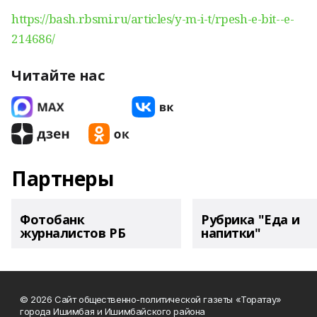
https://bash.rbsmi.ru/articles/y-m-i-t/rpesh-e-bit--e-
214686/
Читайте нас
Партнеры
Фотобанк
Рубрика "Еда и
журналистов РБ
напитки"
© 2026 Сайт общественно-политической газеты «Торатау»
города Ишимбая и Ишимбайского района