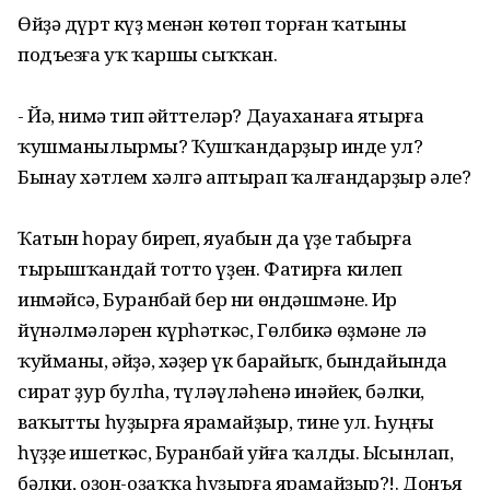
Өйҙә дүрт күҙ менән көтөп торған ҡатыны
подъезға уҡ ҡаршы сыҡҡан.
- Йә, нимә тип әйттеләр? Дауаханаға ятырға
ҡушманылырмы? Ҡушҡандарҙыр инде ул?
Бынау хәтлем хәлгә аптырап ҡалғандарҙыр әле?
Ҡатын һорау биреп, яуабын да үҙе табырға
тырышҡандай тотто үҙен. Фатирға килеп
инмәйсә, Буранбай бер ни өндәшмәне. Ир
йүнәлмәләрен күрһәткәс, Гөлбикә өҙмәне лә
ҡуйманы, әйҙә, хәҙер үк барайыҡ, бындайында
сират ҙур булһа, түләүләһенә инәйек, бәлки,
ваҡытты һуҙырға ярамайҙыр, тине ул. Һуңғы
һүҙҙе ишеткәс, Буранбай уйға ҡалды. Ысынлап,
бәлки, оҙон-оҙаҡҡа һуҙырға ярамайҙыр?!. Донъя