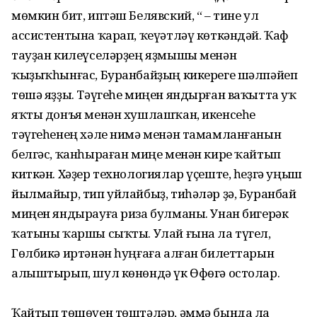
мөмкин бит, иптәш Белявский, “ – тине ул
ассистентына ҡарап, ҡеүәтләү көткәндәй. Ҡаф
тауҙан килеүселәрҙең яҙмышы менән
ҡыҙыҡһынғас, Буранбайҙың кикереге шәлпәйеп
төшә яҙҙы. Тәүгеһе миңен яндырған ваҡытта уҡ
яҡты донъя менән хушлашҡан, икенсеһе
тәүгеһенең хәле нимә менән тамамланғанын
белгәс, ҡанһыраған миңе менән кире ҡайтып
киткән. Хәҙер технологиялар үҫеште, һеҙгә уңыш
йылмайыр, тип уйлайбыҙ, тиһәләр ҙә, Буранбай
миңен яндырауға риза булманы. Унан бигерәк
ҡатыны ҡаршы сыҡты. Улай ғына ла түгел,
Гөлбикә иртәнән һуңғаға алған билеттарын
алыштырып, шул көнөндә үк Өфөгә остолар.
Ҡайтып төшөүен төштәләр, әммә бында ла