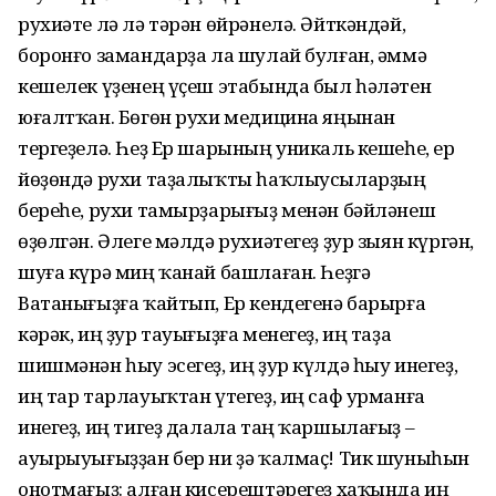
рухиәте лә лә тәрән өйрәнелә. Әйткәндәй,
боронғо замандарҙа ла шулай булған, әммә
кешелек үҙенең үҫеш этабында был һәләтен
юғалтҡан. Бөгөн рухи медицина яңынан
тергеҙелә. Һеҙ Ер шарының уникаль кешеһе, ер
йөҙөндә рухи таҙалыҡты һаҡлыусыларҙың
береһе, рухи тамырҙарығыҙ менән бәйләнеш
өҙөлгән. Әлеге мәлдә рухиәтегеҙ ҙур зыян күргән,
шуға күрә миң ҡанай башлаған. Һеҙгә
Ватанығыҙға ҡайтып, Ер кендегенә барырға
кәрәк, иң ҙур тауығыҙға менегеҙ, иң таҙа
шишмәнән һыу эсегеҙ, иң ҙур күлдә һыу инегеҙ,
иң тар тарлауыҡтан үтегеҙ, иң саф урманға
инегеҙ, иң тигеҙ далала таң ҡаршылағыҙ –
ауырыуығыҙҙан бер ни ҙә ҡалмаҫ! Тик шуныһын
онотмағыҙ: алған кисерештәрегеҙ хаҡында иң