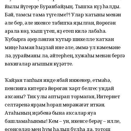
йылы йүгерҙе Буранбайҙың. Тышҡа күҙ һалды.
Бәй, тамсы тама түгелме?! Улар ҡатыны менән
әле бер, әле икенсе табипҡа яҙылған, йөрөгән
арала көҙ, ҡыш үтеп, яҙ етеп килә лабаһа.
Ҡубырға әҙерләнгән ҡутыр шикелле ҡатҡан
миңе һаман һыҙлай ине әле, әммә ул кәмемәне
лә, ҙурайманы ла, әйтерһең, хужаһы менән бергә
ваҡиғалар ағышын күҙәтте.
Ҡайҙан тапһын инде ябай инженер, етмәһә,
пенсияға китергә йөрөгән ҡарт белгес ундай
аҡсаны? Тик улы аптырап тормаған, Интернет
селтәренә ярҙам һорап мөрәжәғәт иткән.
Атаһының иҫәбенә бына аҡсалар яуа
башламаһынмы! Кем – ун, икенсе берәү – илле,
өсөнсөләр мең һум һалып булһа да, тотош