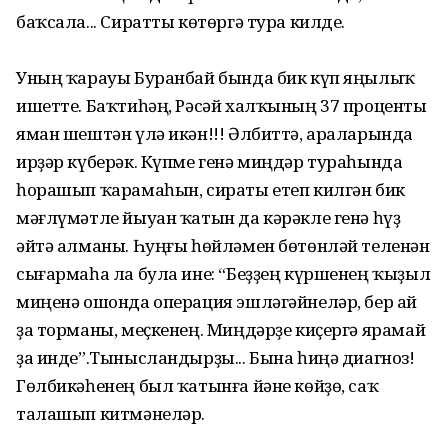
баҡсала... Сиратты көтөргә тура килде.
Уның ҡарауы Буранбай бында бик күп яңылыҡ
ишетте. Баҡтиһәң, Рәсәй халҡының 37 проценты
яман шештән үлә икән!!! Әлбиттә, араларында
ирҙәр күберәк. Күпме генә миңдәр тураһында
һорашып ҡарамаһын, сираты етеп килгән бик
мәғлүмәтле йыуан ҡатын да кәрәкле генә һүҙ
әйтә алманы. Һуңғы һөйләмен бөтөнләй теленән
сығармаһа ла була ине: “Беҙҙең күршенең ҡыҙыл
миңенә ошонда операция эшләгәйнеләр, бер ай
ҙа торманы, меҫкенең. Миңдәрҙе киҫергә ярамай
ҙа инде”.Тынысландырҙы... Бына һиңә диагноз!
Гөлбикәһенең был ҡатынға йәне көйҙө, саҡ
талашып китмәнеләр.