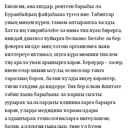
Биопсия, анализдар, рентген барыһы ла
Буранбайҙың файҙаһына түгел ине. Табиптар
уның миңен күреп, тамам аптырашҡа ҡалды.
Хатта иң тәжрибәлеһе лә нимә тип яуап бирергә,
ниндәй диагноз ҡуйырға белмәне. Бөтәһе лә бер
фекергә килде: миң тотош организмға зыян
килтереүе ихтимал, шуға күрә мөмкин тиклем
тиҙ арала унан арынырға кәрәк. Берәүҙәр – лазер,
икенселәр химия ысулы, өсөнсөләр тәнгә
таралмаҫ борон , бәлки ҡулды киҫеү кәрәктер,
тигән тәҡдим дә индерҙе. Тик бер өлкән йәштәге
табип ҡына барыһына ла ҡаршы сыҡты:
ҙурыраҡ ҡалаларҙағы клиникаларға барырға
кәрәк, уларҙа медицина ҡорамалдары
алдынғыраҡ технологияларға нигеҙләнгән,
бәлки, аллергия ғыналыр, тине ул һүҙен