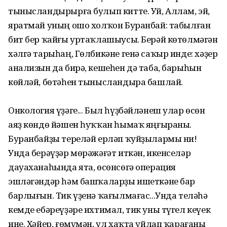
тынысландырырға булып китте. Уй, Аллам, эй,
яратмай уның ошо холҡон Буранбай: табылған
бит бер ҡайғы уртаҡлашыусы. Берәй көтөлмәгән
хәлгә тарыһаң, Гөлбикәне генә саҡыр инде: хәҙер
анализын да бирә, кешеһен дә таба, барыһын
көйләй, бөтәһен тынысландыра башлай.
Онкология үҙәге... Был һүҙбәйләнеш улар өсөн
аяҙ көндө йәшен һуҡҡан һымаҡ яңғыраны.
Буранбайҙы тереләй ерләп ҡуйҙылармы ни!
Унда берәүҙәр мөрәжәғәт иткән, икенселәр
дауаханаһында ята, өсөнсөгә операция
эшләгәндәр һәм башҡаларҙы ишеткәне бар
барлығын. Тик үҙенә ҡағылмағас...Унда теләһә
кемде ебәреүҙәре ихтимал, тик уны түгел кеүек
ине. Хәйер, ғөмүмән, ул хаҡта уйлап ҡарағаны