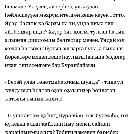
белмәне. Ул үҙен, әйтерһең, уйлауҙан,
һөйләшеүҙән мәхрүм ителгән кеше кеүек тотто.
Ярар, балнисҡа барҙы ла ти, унда нимә тип
әйтһендәр инде? Хәҙер бит донъя тулған һатып
алынған дипломлы белгестәр менән. Ундай юл
менән һатыусы булып эшләргә була, ә бына ни
йөрәктәре менән кеше һаулығы һағына баҫалар
икән, тип әсенгәне бар Буранбайҙың.
- Берәй үлән төнәтмәһе юҡмы шунда? - тине ул
ҡулдарын һелтәп оҙон-оҙаҡ ниҙер һөйләгән
ҡатыны тынып ҡалғас.
- Шуны әйтәм дә һуң, Буранбай. Һис булмаһа, тоҙ
күленән алып ҡайтҡан һыу менән сайҡап
ҡарайһыңмы әллә? Тәбиғи нәмәнең барыбер