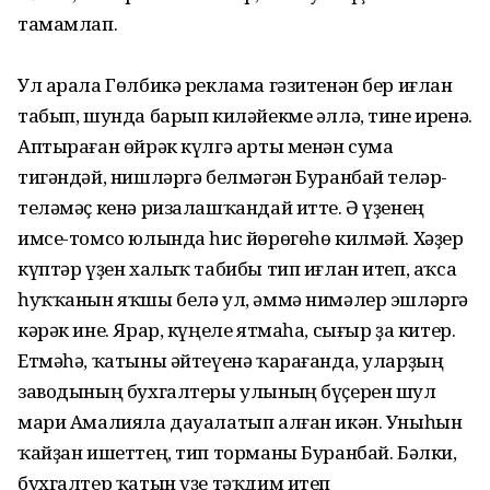
тамамлап.
Ул арала Гөлбикә реклама гәзитенән бер иғлан
табып, шунда барып киләйекме әллә, тине иренә.
Аптыраған өйрәк күлгә арты менән сума
тигәндәй, нишләргә белмәгән Буранбай теләр-
теләмәҫ кенә ризалашҡандай итте. Ә үҙенең
имсе-томсо юлында һис йөрөгөһө килмәй. Хәҙер
күптәр үҙен халыҡ табибы тип иғлан итеп, аҡса
һуҡҡанын яҡшы белә ул, әммә нимәлер эшләргә
кәрәк ине. Ярар, күңеле ятмаһа, сығыр ҙа китер.
Етмәһә, ҡатыны әйтеүенә ҡарағанда, уларҙың
заводының бухгалтеры улының бүҫерен шул
мари Амалияла дауалатып алған икән. Уныһын
ҡайҙан ишеттең, тип торманы Буранбай. Бәлки,
бухгалтер ҡатын үҙе тәҡдим итеп