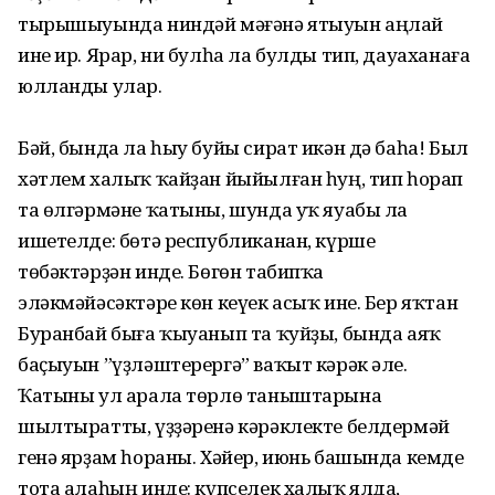
тырышыуында ниндәй мәғәнә ятыуын аңлай
ине ир. Ярар, ни булһа ла булды тип, дауаханаға
юлланды улар.
Бәй, бында ла һыу буйы сират икән дә баһа! Был
хәтлем халыҡ ҡайҙан йыйылған һуң, тип һорап
та өлгәрмәне ҡатыны, шунда уҡ яуабы ла
ишетелде: бөтә республиканан, күрше
төбәктәрҙән инде. Бөгөн табипҡа
эләкмәйәсәктәре көн кеүек асыҡ ине. Бер яҡтан
Буранбай быға ҡыуанып та ҡуйҙы, бында аяҡ
баҫыуын ”үҙләштерергә” ваҡыт кәрәк әле.
Ҡатыны ул арала төрлө таныштарына
шылтыратты, үҙҙәренә кәрәклекте белдермәй
генә ярҙам һораны. Хәйер, июнь башында кемде
тота алаһың инде: күпселек халыҡ ялда,