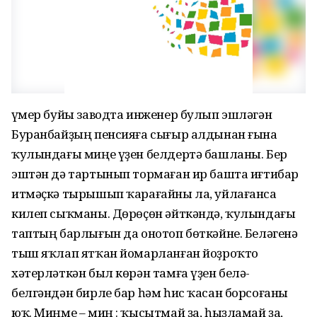
Ғүмер буйы заводта инженер булып эшләгән
Буранбайҙың пенсияға сығыр алдынан ғына
ҡулындағы миңе үҙен белдертә башланы. Бер
эштән дә тартынып тормаған ир башта иғтибар
итмәҫкә тырышып ҡарағайны ла, уйлағанса
килеп сыҡманы. Дөрөҫөн әйткәндә, ҡулындағы
таптың барлығын да онотоп бөткәйне. Беләгенә
тыш яҡлап ятҡан йомарланған йоҙроҡто
хәтерләткән был көрән тамға үҙен белә-
белгәндән бирле бар һәм һис ҡасан борсоғаны
юҡ. Миңме – миң : ҡысытмай ҙа, һыҙламай ҙа,