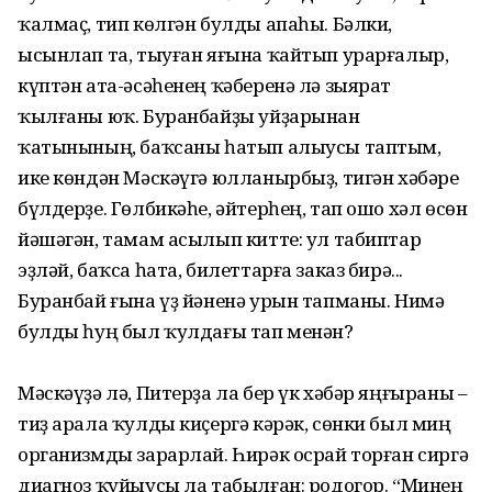
ҡалмаҫ, тип көлгән булды апаһы. Бәлки,
ысынлап та, тыуған яғына ҡайтып урарғалыр,
күптән ата-әсәһенең ҡәберенә лә зыярат
ҡылғаны юҡ. Буранбайҙы уйҙарынан
ҡатынының, баҡсаны һатып алыусы таптым,
ике көндән Мәскәүгә юлланырбыҙ, тигән хәбәре
бүлдерҙе. Гөлбикәһе, әйтерһең, тап ошо хәл өсөн
йәшәгән, тамам асылып китте: ул табиптар
эҙләй, баҡса һата, билеттарға заказ бирә...
Буранбай ғына үҙ йәненә урын тапманы. Нимә
булды һуң был ҡулдағы тап менән?
Мәскәүҙә лә, Питерҙа ла бер үк хәбәр яңғыраны –
тиҙ арала ҡулды киҫергә кәрәк, сөнки был миң
организмды зарарлай. Һирәк осрай торған сиргә
диагноз ҡуйыусы ла табылған: родогор. “Минең