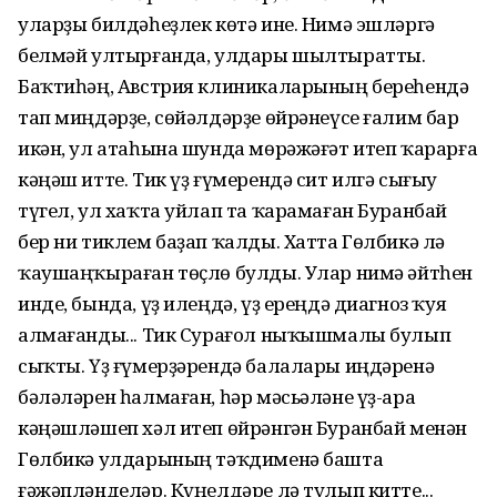
уларҙы билдәһеҙлек көтә ине. Нимә эшләргә
белмәй ултырғанда, улдары шылтыратты.
Баҡтиһәң, Австрия клиникаларының береһендә
тап миңдәрҙе, сөйәлдәрҙе өйрәнеүсе ғалим бар
икән, ул атаһына шунда мөрәжәғәт итеп ҡарарға
кәңәш итте. Тик үҙ ғүмерендә сит илгә сығыу
түгел, ул хаҡта уйлап та ҡарамаған Буранбай
бер ни тиклем баҙап ҡалды. Хатта Гөлбикә лә
ҡаушаңҡыраған төҫлө булды. Улар нимә әйтһен
инде, бында, үҙ илеңдә, үҙ ереңдә диагноз ҡуя
алмағанды... Тик Сурағол ныҡышмалы булып
сыҡты. Үҙ ғүмерҙәрендә балалары иңдәренә
бәләләрен һалмаған, һәр мәсьәләне үҙ-ара
кәңәшләшеп хәл итеп өйрәнгән Буранбай менән
Гөлбикә улдарының тәҡдименә башта
ғәжәпләнделәр. Күңелдәре лә тулып китте...