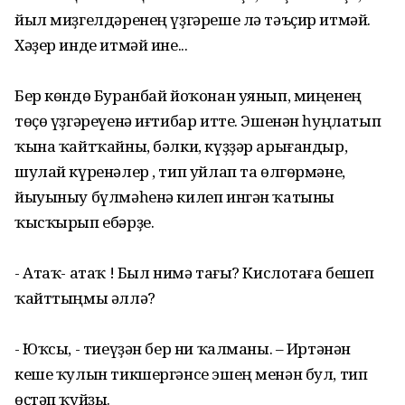
йыл миҙгелдәренең үҙгәреше лә тәъҫир итмәй.
Хәҙер инде итмәй ине...
Бер көндө Буранбай йоҡонан уянып, миңенең
төҫө үҙгәреүенә иғтибар итте. Эшенән һуңлатып
ҡына ҡайтҡайны, бәлки, күҙҙәр арығандыр,
шулай күренәлер , тип уйлап та өлгөрмәне,
йыуыныу бүлмәһенә килеп ингән ҡатыны
ҡысҡырып ебәрҙе.
- Атаҡ- атаҡ ! Был нимә тағы? Кислотаға бешеп
ҡайттыңмы әллә?
- Юҡсы, - тиеүҙән бер ни ҡалманы. – Иртәнән
кеше ҡулын тикшергәнсе эшең менән бул, тип
өҫтәп ҡуйҙы.