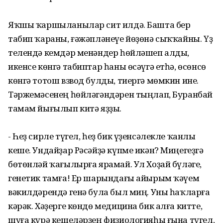
Яҡшы ҡаршыланылар сит илдә. Башта бер
табип ҡараны, ғәжәпләнеүе йөҙөнә сыҡҡайны. Үҙ
телендә кемдәр менәндер һөйләшеп алды,
икенсе көнгә табиптар һаны өсәүгә етһә, өсөнсө
көнгә тотош взвод булды, тиергә мөмкин ине.
Тәржемәсенең һөйләгәндәрен тыңлап, Буранбай
тамам йығылып китә яҙҙы.
- Һеҙ сирле түгел, һеҙ бик үҙенсәлекле ҡанлы
кеше. Ундайҙар Рәсәйҙә күпме икән? Миңегеҙгә
бөтөнләй ҡағылырға ярамай. Ул Хоҙай бүләге,
генетик тамға! Ер шарындағы айырым ҡәүем
вәкилдәрендә генә була был миң. Уны һаҡларға
кәрәк. Хәҙерге көндө медицина бик алға китте,
шуға күрә кешеләрҙең физиологияһы ғына түгел,