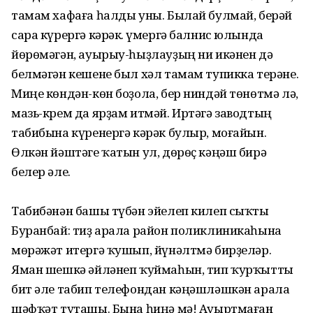
тамам хафаға һалды уны. Былай булмай, берәй
сара күрергә кәрәк. Ғүмергә балнис юлында
йөрөмәгән, ауырыу-һыҙлауҙың ни икәнен дә
белмәгән кешене был хәл тамам тупикка терәне.
Миңе көндән-көн боҙола, бер ниндәй төнөтмә лә,
мазь-крем да ярҙам итмәй. Иртәгә заводтың
табибына күренергә кәрәк булыр, моғайын.
Өлкән йәштәге ҡатын ул, дөрөҫ кәңәш бирә
белер әле.
Табибәнән башы түбән эйелеп килеп сыҡты
Буранбай: тиҙ арала район поликлиникаһына
мөрәжәт итергә ҡушып, йүнәлтмә бирҙеләр.
Яман шешкә әйләнеп ҡуймаһын, тип ҡурҡытты
бит әле табип телефондан кәңәшләшкән арала
шәфҡәт туташы. Бына һиңә мә! Ауыртмаған