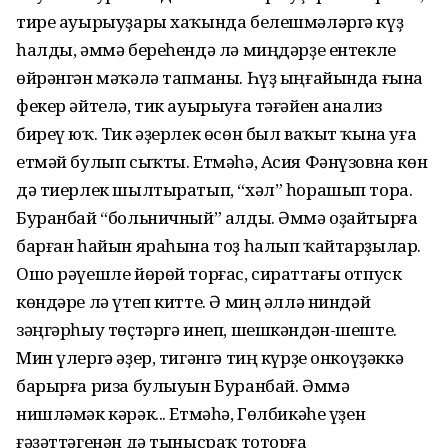
тире ауырыуҙары хаҡында белешмәләргә күҙ
һалды, әммә береһендә лә миңдәрҙе ентекле
өйрәнгән мәҡәлә тапманы. Һүҙ ыңғайында ғына
фекер әйтелә, тик ауырыуға тәғәйен анализ
биреү юҡ. Тик әҙерлек өсөн был ваҡыт ҡына уға
етмәй булып сыҡты. Етмәһә, Асия Фәнүзовна көн
дә тиерлек шылтыратып, “хәл” һорашып тора.
Буранбай “больничный” алды. Әммә оҙайтырға
барған һайын яраһына тоҙ һалып ҡайтарҙылар.
Ошо рәүешле йөрөй торғас, сираттағы отпуск
көндәре лә үтеп китте. Ә миң әллә ниндәй
зәңгәрһыу төҫтәргә инеп, шешкәндән-шеште.
Мин үлергә әҙер, тигәнгә тиң күрҙе онкоүҙәккә
барырға риза булыуын Буранбай. Әммә
нишләмәк кәрәк... Етмәһә, Гөлбикәһе үҙен
ғәҙәттәгенән дә тынысраҡ тоторға