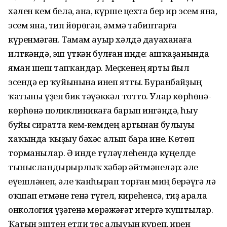
хәлен кем белә, ана, күрше цехта бер ир эсем яна,
эсем яна, тип йөрөгән, әммә табиптарға
күренмәгән. Тамам ауыр хәлдә дауаханаға
илткәндә, эш үткән булған инде: ашҡаҙанында
яман шеш тапҡандар. Меҫкенең ярты йыл
эсендә ер ҡуйынына инеп ятты. Буранбайҙың
ҡатыны үҙен бик тәүәккәл тотто. Улар көрһөнә-
көрһөнә поликлиникаға барып ингәндә, һыу
буйы сиратта кем-кемдең артынан булыуы
хаҡында ҡыҙыу бәхәс алып бара ине. Көтөп
торманылар. Ә инде түләүлеһендә күңелде
тынысландырырлыҡ хәбәр әйтмәнеләр: әле
еүешләнеп, әле ҡанһырап торған миң берәүгә лә
оҡшап етмәне генә түгел, киреһенсә, тиҙ арала
онкология үҙәгенә мөрәжәғәт итергә ҡуштылар.
Ҡатын эштең етди төҫ алыуын күреп, ирен