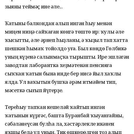
зыяны теймәҫ ине әле...
Ҡатыны балкондан алып ингән һыу менән
миңен ниңә сайҡаған көнгә төштө ир: ҡулы әле
ҡысытты, әле әрнеп һыҙланы, ә ҡыҙыл тап хатта
шешкән һымаҡ тойолдо уға. Был көндө Гөлбикә
уның күҙенә салынмаҫҡа тырышты. Ире эшләгән
заводтан лаборантка хеҙмәтенән пенсияға
сыҡҡан ҡатын бына инде бер нисә йыл хаҡлы
ялда. Ул ваҡытын бушҡа әрәм итмәйем тип,
мәсеткә сығып йүгерҙе.
Тереһыу тапҡан кешеләй ҡайтып ингән
ҡатынын күргәс, башта Буранбай ҡыуанғайны,
сәбәләнеүсән булһа ла, хәстәрлекле икәнен
яҡшы белә ул уның. Тик өшкөрөлгөн тоҙ алып