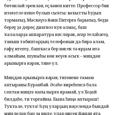
бөтөнләй эренләп, еҫләнеп китте. Профессор бик
итәғәтле кеше булып сыҡты: ваҡытты һуҙып
тормағыҙ, Мәскәүгә йәки Питерға барығыҙ, беҙҙә
берәү ҙә дөрөҫ диагноз ҡуя алмаҫ, баш
ҡалаларҙа аппаратура көслөрәк, әгәр теләһәгеҙ,
таныш табиптарҙың телефонын да бирә алам,
ғәфү итегеҙ , башҡаса бер нисек тә ярҙам итә
алмайым, шуныһы көн кеүек асыҡ – миңдән
арынырға кәрәк, тине ул.
Миңдән арынырға кәрәк, тигәненә тамам
аптыраны Буранбай. Әсәһе киреһенсә бала
саҡтан миңгә ҡағылырға ярамай, ул Хоҙай
билдәһе, ти торғайны. Бына һиңә аптыраш!
Туҡтале, туҡта! Һуң уларҙың нәҫелендә бындай
миңлеләр бар ҙа инде, улар нисек йәшәп ята