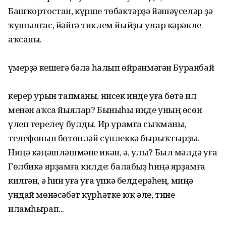
Башҡортостан, күрше төбәктәрҙә йәшәүселәр ҙә
ҡушылғас, йәйгә тиклем йыйҙы улар кәрәкле
аҡсаны.
Ғүмерҙә кешегә бәлә һалып өйрәнмәгән Буранбай
керер урын тапманы, нисек инде уға бөтә ил
менән аҡса йыялар? Быныһы инде уның өсөн
үлеп терелеү булды. Ир урамға сыҡманы,
телефонын бөтөнләй сүплеккә бырыҡтырҙы.
Ниңә кәңәшләшмәне икән, ә, улы? Был мәлдә уға
Гөлбикә ярҙамға килде: балабыҙ һиңә ярҙамға
килгән, ә һин уға уға үпкә белдерәһең, миңә
ундай мөнәсәбәт күрһәтке юҡ әле, тине
иламһырап...