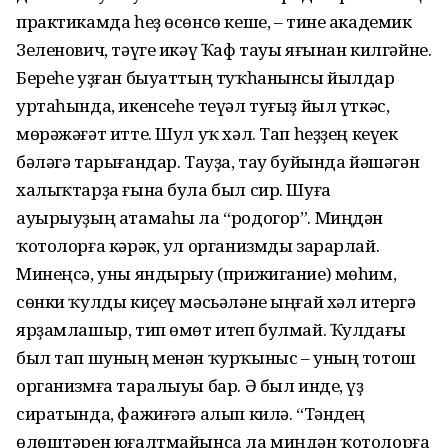
практикамда һеҙ өсөнсө кеше, – тине академик
Зеленович, тәүге икәү Ҡаф тауы яғынан килгәйне.
Береһе уҙған быуаттың туҡһанынсы йылдар
уртаһында, икенсеһе теүәл туғыҙ йыл үткәс,
мөрәжәғәт итте. Шул уҡ хәл. Тап һеҙҙең кеүек
бәләгә тарығандар. Тауҙа, тау буйында йәшәгән
халыҡтарҙа ғына була был сир. Шуға
ауырыуҙың атамаһы ла “родогор”. Миңдән
ҡотолорға кәрәк, ул организмды зарарлай.
Минеңсә, уны яндырыу (прижигание) мөһим,
сөнки ҡулды киҫеү мәсьәләне ыңғай хәл итергә
ярҙамлашыр, тип өмөт итеп булмай. Ҡулдағы
был тап шуның менән ҡурҡыныс – уның тотош
организмға таралыуы бар. Ә был инде, үҙ
сиратында, фажиғәгә алып килә. “Тәндең
өлөштәрен юғалтмайынса ла миңдән ҡотолорға