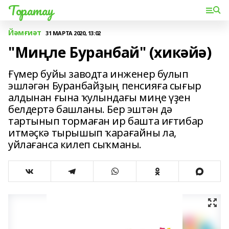
Торатау
Йәмғиәт
31 МАРТА 2020, 13:02
"Миңле Буранбай" (хикәйә)
Ғүмер буйы заводта инженер булып
эшләгән Буранбайҙың пенсияға сығыр
алдынан ғына ҡулындағы миңе үҙен
белдертә башланы. Бер эштән дә
тартынып тормаған ир башта иғтибар
итмәҫкә тырышып ҡарағайны ла,
уйлағанса килеп сыҡманы.