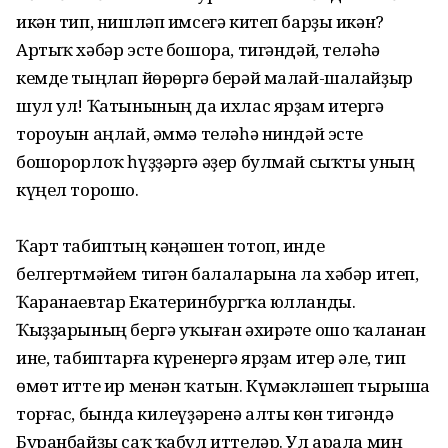
икән тип, нишләп имсегә китеп барҙы икән?
Артыҡ хәбәр эсте бошора, тигәндәй, теләһә
кемде тыңлап йөрөргә берәй малай-шалайҙыр
шул ул! Ҡатынының да ихлас ярҙам итергә
тороуын аңлай, әммә теләһә ниндәй эсте
бошорорлоҡ һүҙҙәргә әҙер булмай сыҡты уның
күңел торошо.
Ҡарт табиптың кәңәшен тотоп, инде
белгертмәйем тигән балаларына ла хәбәр итеп,
Ҡаранаевтар Екатеринбургҡа юлланды.
Ҡыҙҙарының бергә уҡыған әхирәте ошо ҡаланан
ине, табиптарға күренергә ярҙам итер әле, тип
өмөт итте ир менән ҡатын. Күмәкләшеп тырыша
торғас, бында килеүҙәренә алты көн тигәндә
Буранбайҙы саҡ ҡабул иттеләр. Ул арала миң