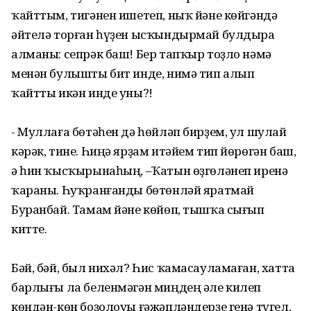
ҡайттым, тигәнен ишетеп, ныҡ йәне көйгәндә
әйтелә торған һүҙен ысҡындырмай булдыра
алманы: сепрәк баш! Бер тапҡыр тоҙло нәмә
менән булышты бит инде, нимә тип алып
ҡайтты икән инде уны?!
- Муллаға бөтәһен дә һөйләп бирҙем, ул шулай
кәрәк, тине. Һиңә ярҙам итәйем тип йөрөгән баш,
ә һин ҡысҡырынаһың, –Ҡатын өҙгөләнеп иренә
ҡараны. Һуҡранғанды бөтөнләй яратмай
Буранбай. Тамам йәне көйөп, тышҡа сығып
китте.
Бәй, бәй, был нихәл? Һис ҡамасауламаған, хатта
барлығы ла беленмәгән миңдең әле килеп
көндән-көн боҙолоуы ғәжәпләндерҙе генә түгел,