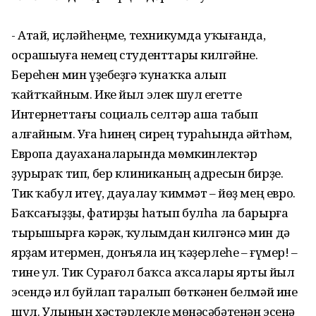
- Атай, иҫләйһеңме, техникумда уҡығанда,
осрашыуға немец студенттары килгәйне.
Береһен мин үҙебеҙгә ҡунаҡҡа алып
ҡайтҡайным. Ике йыл элек шул егетте
Интернеттағы социаль селтәр аша табып
алғайным. Уға һинең сирең тураһында әйтһәм,
Европа дауаханаларында мөмкинлектәр
ҙурыраҡ тип, бер клиниканың адресын бирҙе.
Тик ҡабул итеү, дауалау ҡиммәт – йөҙ мең евро.
Баҡсағыҙҙы, фатирҙы һатып булһа ла барырға
тырышырға кәрәк, ҡулымдан килгәнсә мин дә
ярҙам итермен, донъяла иң ҡәҙерлеһе – ғүмер! –
тине ул. Тик Сурағол баҡса аҡсалары ярты йыл
эсендә ил буйлап таралып бөткәнен белмәй ине
шул. Улының хәстәрлекле мөнәсәбәтенән эсенә