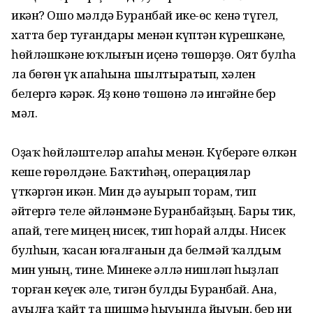
икән? Ошо мәлдә Буранбай ике-өс кенә түгел,
хатта бер туғандары менән күптән күрешкәне,
һөйләшкәне юҡлығын иҫенә төшөрҙө. Оят булһа
ла бөгөн үк апаһына шылтыратып, хәлен
белергә кәрәк. Яҙ көнө төшөнә лә ингәйне бер
мәл.
Оҙаҡ һөйләштеләр апаһы менән. Күберәге өлкән
кеше гөрөлдәне. Баҡтиһәң, операциялар
үткәргән икән. Мин дә ауырып торам, тип
әйтергә теле әйләнмәне Буранбайҙың. Бары тик,
апай, теге миңең нисек, тип һорай алды. Нисек
булһын, ҡасан юғалғанын да белмәй ҡалдым
мин уның, тине. Минеке әллә нишләп һыҙлап
торған кеүек әле, тигән булды Буранбай. Ана,
ауылға ҡайт та шишмә һыуында йыуын, бер ни