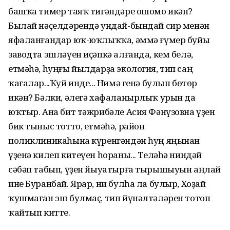
башҡа тимер таяҡ тигәндәре ошомо икән?
Былай нәҫелдәрендә ундай-бындай сир менән
яфаланғандар юҡ-юҡлыҡҡа, әммә ғүмер буйы
заводта эшләүен иҫәпкә алғанда, кем белә,
етмәһә, һуңғы йылдарҙа экология, тип саң
ҡағалар...Ҡуй инде... Нимә генә булып бөтөр
икән? Бәлки, әлегә хафаланырлыҡ урын да
юҡтыр. Ана бит тәжрибәле Асия Фәнүзовна үҙен
бик тыныс тотто, етмәһә, район
поликлиникаһына күренгәндән һуң яңынан
үҙенә килеп китеүен һораны... Теләһә ниндәй
сәбәп табып, үҙен йыуатырға тырышыуын аңлай
ине Буранбай. Ярар, ни булһа ла булыр, Хоҙай
ҡушмаған эш булмаҫ, тип йүнәлтәләрен тотоп
ҡайтып китте.