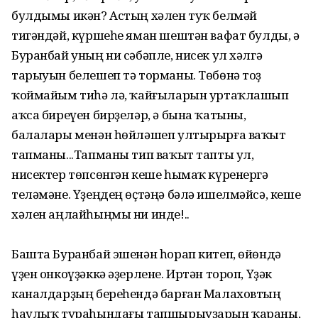
булдымы икән? Астың хәлен туҡ белмәй
тигәндәй, күршеһе яман шештән вафат булды, ә
Буранбай уның ни сәбәпле, нисек ул хәлгә
тарыуын белешеп тә торманы. Төбөнә тоҙ
ҡоймайым тиһә лә, ҡайғыларын уртаҡлашып
аҡса биреүен бирҙеләр, ә бына ҡатыны,
балалары менән һөйләшеп ултырырға ваҡыт
тапманы...Тапманы тип ваҡыт тапты ул,
нисектер төпсөнгән кеше һымаҡ күренергә
теләмәне. Үҙеңдең өҫтәңә бәлә ишелмәйсә, кеше
хәлен аңлайһыңмы ни инде!..
Башта Буранбай эшенән һорап китеп, өйөндә
үҙен онкоүҙәккә әҙерлене. Иртән тороп, Үҙәк
каналдарҙың береһендә барған Малаховтың
һаулыҡ тураһындағы тапшырыуҙарын ҡараны,