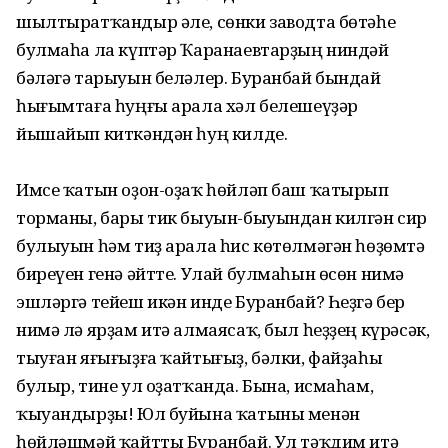
шылтыратҡандыр әле, сөнки заводта бөтәһе
булмаһа ла күптәр Ҡаранаевтарҙың ниндәй
бәләгә тарыуын беләлер. Буранбай бындай
һығымтаға һуңғы арала хәл белешеүҙәр
йышайып киткәндән һуң килде.
Имсе ҡатын оҙон-оҙаҡ һөйләп баш ҡатырып
торманы, бары тик быуын-быуындан килгән сир
булыуын һәм тиҙ арала һис көтөлмәгән һөҙөмтә
биреүен генә әйтте. Улай булмаһын өсөн нимә
эшләргә тейеш икән инде Буранбай? Һеҙгә бер
нимә лә ярҙам итә алмаясаҡ, был һеҙҙең күрәсәк,
тыуған яғығыҙға ҡайтығыҙ, бәлки, файҙаһы
булыр, тине ул оҙатҡанда. Бына, исмаһам,
ҡыуандырҙы! Юл буйына ҡатыны менән
һөйләшмәй ҡайтты Буранбай. Ул тәҡдим итә