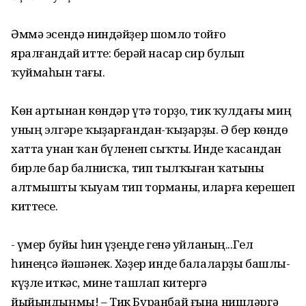
Әммә эсендә ниндәйҙер шомло тойғо
яралғандай итте: берәй насар сир булып
ҡуймаһын тағы.
Көн артынан көндәр үтә торҙо, тик ҡулдағы миң
уның элгәре ҡыҙарғандан-ҡыҙарҙы. Ә бер көндө
хатта унан ҡан бүленеп сыҡты. Инде ҡасандан
бирле бар балнисҡа, тип тылҡыған ҡатыны
алтмышты ҡыуам тип торманы, иларға керешеп
киттесе.
- Ғүмер буйы һин үҙеңде генә уйланың...Гел
һинеңсә йәшәнек. Хәҙер инде балаларҙы башлы-
күҙле иткәс, мине ташлап китергә
йыйындыңмы! – Тик Буранбай ғына нишләргә