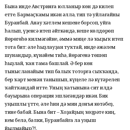
Бына инде Австрияға юлланыр көн дә килеп
етте. Бармаҫҡамы икән әллә, тип тә уйлағайны
Буранбай. Анау хәтлем кешене борсоп, уйға
һалып, үҙенсә итеп әйткәндә, кеше көлдөрөп
йөрөгөһө килмәгәйне, әммә миңе лә ҡыҙыҡ итеп
тота бит: әле һыҙлауҙан туҡтай, инде әжәлем
шунандыр, күнәйем тиһә, йөрәгенә төшөп
һыҙлай, ҡан тама башлай. Ә бер көн
тынысланайым тип балыҡ тоторға сыҡҡанда,
бер ҡарт менән танышып, күңеле лә күтәрелеп
ҡайтҡандай итте. Уның ҡатынына сит илдә
бауырына операция эшләгәндәр икән. Бик
уңышлы үтте, әле һин дә мин донъя көтәбеҙ,
тине бабай. Бына бит – Хоҙайҙың ҡөҙрәте киң,
кем белә, бәлки, Буранбайға ла уңыш
йылмайыр?!.