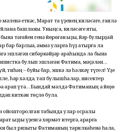
р мәленә еткәс, Марат та үҙенең киләсәге, ғаилә
уйлана башланы. Уныңса, киләсәге яҡты,
бына тәғәйен генә йөрөгән ҡыҙы, йәр булырҙай
ар бар барлыҡҡа, әммә уларға һүҙ ҡатырға ла
ергә эшләгән сибәркәйҙәр араһында ла бына
типистка булып эшләгән Фатима, мәҫәлән…
буй, тиһәң – буйы бар, эшкә лә һәлкәү түгел! Үҙе
лле, һәр хәлдә, тап булышһалар, нисектер
ра ҡарап үтә… Бындай мәлдә Фатиманың аҡ йөҙө
дәп киткән төҫлө була.
н ойошторолған табында улар осраҡлы
ат ҡыҙҙы үҙенсә хөрмәт итергә, ҡарарға
әки был ризыҡты Фатиманың тәрилкәһенә һала,