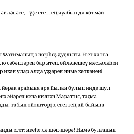
йләнәсе, – үҙе егеттең яуабын да көтмәй
н Фатиманың эскерһеҙ дуҫлығы. Егет хатта
, юҡ сәбәптәрен бар итеп, өйләнешеү мәсьәләһен
р икән улар алда үҙҙәрен нимә көткәнен!
ш йөрәк араһына ҡара йылан булып инде шул
енә эйәреп кенә килгән Маратты, таҫма
улды, табын ойошторҙо, егеттең ай-байына
янды егет: икеһе лә шәп-шәрә! Нимә булғанын