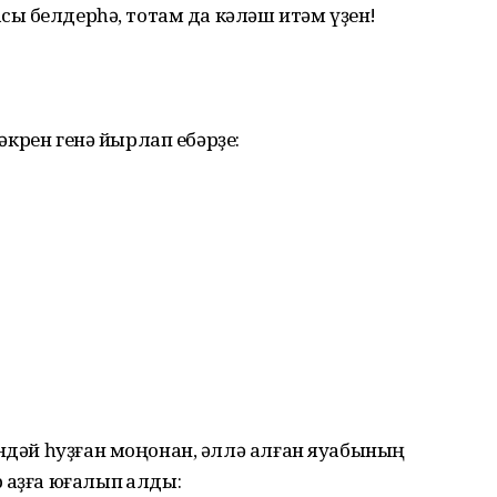
асыҡ белдерһә, тотам да кәләш итәм үҙен!
 әкрен генә йырлап ебәрҙе:
әндәй һуҙған моңонан, әллә алған яуабының
 аҙға юғалып ҡалды: