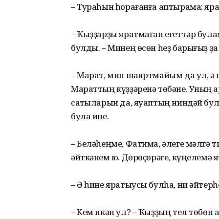
– Тураһын һорағанға аптырама: яра
– Ҡыҙҙарҙы яратмаған егеттәр була
булды. – Минең өсөн һеҙ барығыҙ ҙа 
– Марат, мин шаяртмайым да ул, ә
Мараттың күҙҙәренә төбәне. Уның ҡ
сатҡыларын да, яуаптың ниндәй бу
була ине.
– Беләһеңме, Фатима, әлеге мәлгә т
әйткәнем юҡ. Дөрөҫөрәге, күңелемә
– Ә һине яратыусы булһа, ни әйтерһ
– Кем икән ул? – Ҡыҙҙың тел төбөн