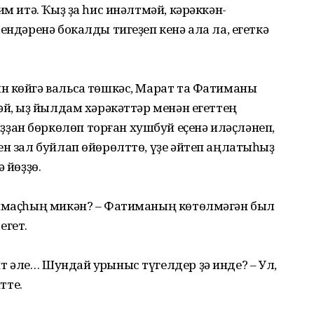
им итә. Ҡыҙ ҙа һис инәлтмәй, кәрәккән-
ендәренә бокалды тигеҙеп кенә ала ла, егеткә
 көйгә вальсҡа төшкәс, Марат та Фатиманы
й, ҡыҙ йылдам хәрәкәттәр менән егеттең
ан бөркөлөп торған хушбуй еҫенә иләҫләнеп,
н зал буйлап өйөрөлттө, үҙе әйтеп аңлатҡыһыҙ
 йөҙҙө.
анмаҫһың микән? – Фатиманың көтөлмәгән был
егет.
әле… Шундай ҡурҡыныс түгелдер ҙә инде? – Ул,
тте.