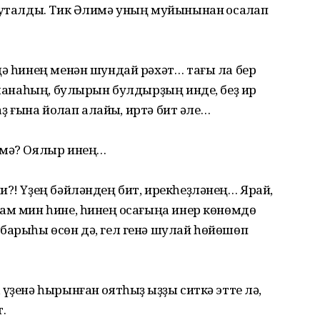
уҡталды. Тик Әлимә уның муйынынан ҡосаҡлап
ңә һинең менән шундай рәхәт… тағы ла бер
ыҙланаһың, булырын булдырҙың инде, беҙ ир
ҙ ғына йоҡлап алайыҡ, иртә бит әле…
имә? Оялыр инең…
и?! Үҙең бәйләндең бит, ирекһеҙләнең… Ярай,
ам мин һине, һинең ҡосағыңа инер көнөмдө
барыһы өсөн дә, гел генә шулай һөйөшөп
үҙенә һырынған оятһыҙ ҡыҙҙы ситкә этте лә,
.