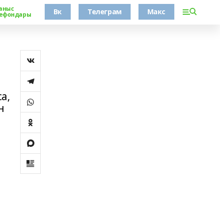
аныс
Вк
Телеграм
Макс
ефондары
а,
н