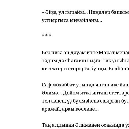
– Әйҙә, ултырайыҡ… Ниңәлер башым ә
ултырғысҡа ыңғайланы…
* * *
Бер нисә ай дауам итте Марат менә
тәҡдим дә яһағайны ҡыҙға, тик уныһы
кисектереп торорға булды. Белһәлә
Саф мөхәббәт утында янған ике йә
Әлимә… Дөйөм ятаҡҡа иптәш егеттәр
телләнеп, үҙ бүлмәһенә саҡырған б
ҡарамай, араҡы көсләне…
Таң алдынан Әлимәнең ҡосағында у