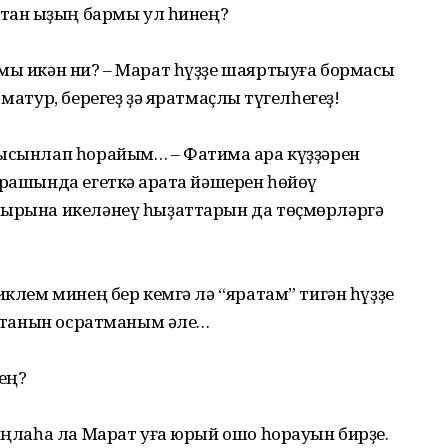
тҡан ҡыҙың бармы ул һинең?
мы икән ни? – Марат һүҙҙе шаяртыуға бормаҡсы
матур, берегеҙ ҙә яратмаҫлыҡ түгелһегеҙ!
 ысынлап һорайым… – Фатима ҡара күҙҙәрен
арашында егеткә ҡарата йәшерен һөйөү
лырына икеләнеү һыҙаттарын да төҫмөрләргә
иклем минең бер кемгә лә “яратам” тигән һүҙҙе
 ятҡанын осратманым әле…
ең?
 аңлаһа ла Марат уға юрый ошо һорауын бирҙе.