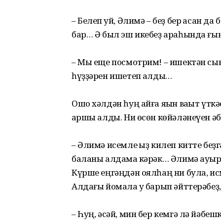
– Белеп ҡуй, Әлимә – беҙ бер ҡасан д
бар… Ә был эш икебеҙ араһында ғын
– Мы еще посмотрим! – ишектән с
һүҙҙәрен ишетеп ҡалды…
Ошо хәлдән һуң айға яҡын ваҡыт үткәс
ҡаршы алды. Ни өсөн көйәләнеүен ә
– Әлимә исемле ҡыҙ килеп китте беҙ
баланы алдамаҡ кәрәк… Әлимә ауырл
Күрше еңгәңдән оялһаң ни була, и
Алдағы йомала уҡ барып әйттерәбеҙ
– Һуң, әсәй, мин бер кемгә лә йәбеш