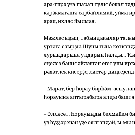
ара-тирә уға шарап тулы бокал тәҡд
кәрәкмәгәнгә сарбайламай, уймаҡ ир
ҡарап, ихлас йылмая.
Мәжлес ҡыҙып, табындағылар талғын
уртаға саҡырҙы. Шуны ғына көткәндә
яурындарына ҡулдарын һалды… Ҡыҙҙ
еңелсә башы әйләнгән егет уны ирке
рәхәтлек кисерҙе, хистәр диңгеҙендә
– Марат, бер һорау бирһәм, асыул
һорауына аптырабыраҡ ҡалды башта 
– Әлләсе… Һорауыңды белмәйем бит 
үҙ һүҙҙәренән үҙе оялғандай, ыҡ-мыҡ и