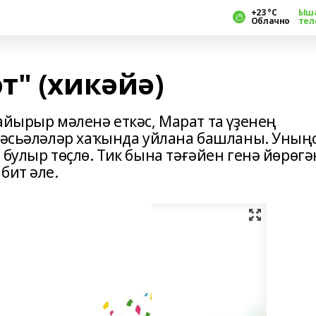
+23 °С
Ыш
Облачно
тел
т" (хикәйә)
айырыр мәленә еткәс, Марат та үҙенең
 мәсьәләләр хаҡында уйлана башланы. Уныңс
 булыр төҫлө. Тик бына тәғәйен генә йөрөгә
бит әле.