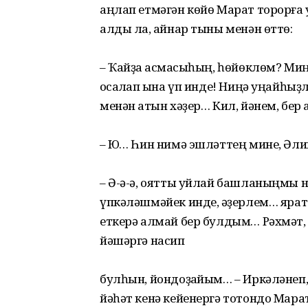
аңлап етмәгән көйө Марат торорға 
алды ла, ҡайнар тыны менән өттө:
– Ҡайҙа ҡасмаҡсыһың, һөйөклөм? Ми
ҡосаҡлап ҡына үп инде! Ниңә уңайһ
менән ҡатын хәҙер… Кил, йәнем, бер а
– Юҡ… Һин нимә эшләттең мине, Әл
– Ә-ә-ә, оятты уйлай башланыңмы н
үпкәләшмәйек инде, ҡәҙерлем… ярат
еткерә алмай бер булдым… Рәхмәт, 
йәшәргә насип
булһын, йондоҙҡайым… – Иркәләнеп, 
йәһәт кенә кейенергә тотондо Марат