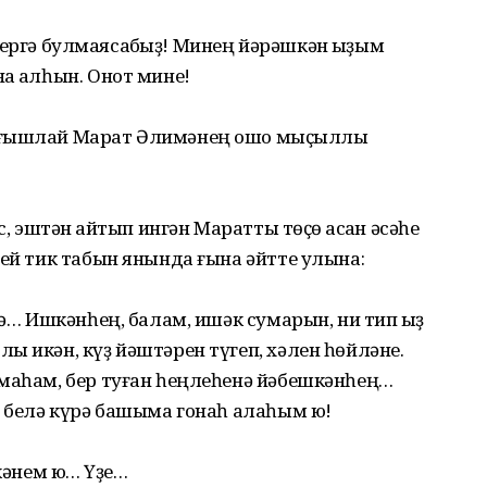
а бергә булмаясаҡбыҙ! Минең йәрәшкән ҡыҙым
а ҡалһын. Онот мине!
ығышлай Марат Әлимәнең ошо мыҫҡыллы
, эштән ҡайтып ингән Маратты төҫө ҡасҡан әсәһе
бей тик табын янында ғына әйтте улына:
гә… Ишкәнһең, балам, ишәк сумарын, ни тип ҡыҙ
ы икән, күҙ йәштәрен түгеп, хәлен һөйләне.
смаһам, бер туған һеңлеһенә йәбешкәнһең…
, белә күрә башыма гонаһ алаһым юҡ!
кәнем юҡ… Үҙе…