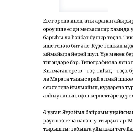
Егет ҡорона инеп, аҡты ҡаранан айыры
ҡороу ише етди мәсьәләләр хаҡында 
барыһы ла һәйбәт булыр төҫлө. Тик 
ише генә юҡ бит әле. Күҙе төшкән ҡыҙҙ
ҡыймайыраҡ йөрөй шул. Үҙе менән б
тигәндәре бар. Типографияла лено
Килмәгән ере юҡ – төҫ, тиһәң – төҫө, 
лә Маратҡа тыныс ҡарай алмай шике
серле генә йылмайып, күҙҙәренә ту
алһыуланып, оҙон керпектәре дерел
Ә уҙған Яңы йыл байрамы уңайына
рәүештә генә йәнәш ултырҙылар. Мар
тырышты: табынға ҡуйылған теге й