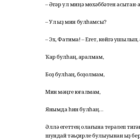
– Әгәр ул миңә мөхәббәтен асыҡтан-
– Ул ҡыҙ мин булһамсы?
– Эх, Фатима! – Егет, көйгә ҡушылып,
Ҡар булһаң, ҡаралмам,
Боҙ булһаң, боҙолмам,
Мин мәңге юғалмам,
Янымда һин булһаң…
Әллә егеттең ҡолағына терәлеп тиг
шундай тәьҫирле булыуынан ҡыҙ бер