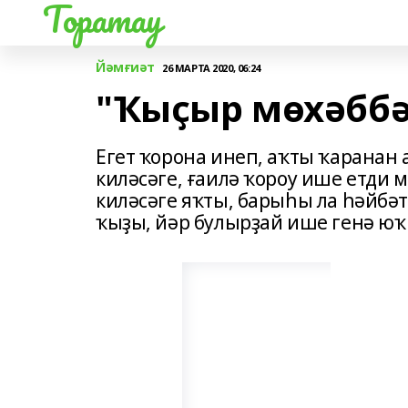
Торатау
Йәмғиәт
26 МАРТА 2020, 06:24
"Ҡыҫыр мөхәббә
Егет ҡорона инеп, аҡты ҡаранан 
киләсәге, ғаилә ҡороу ише етди
киләсәге яҡты, барыһы ла һәйбәт
ҡыҙы, йәр булырҙай ише генә юҡ 