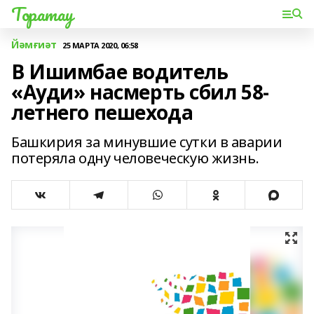
Торатау
Йәмғиәт
25 МАРТА 2020, 06:58
В Ишимбае водитель
«Ауди» насмерть сбил 58-
летнего пешехода
Башкирия за минувшие сутки в аварии
потеряла одну человеческую жизнь.