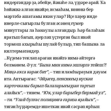
индергәндәр ҙә, әбейҙе, йәнәһе лә, үҙҙәре ҡарай. Ҡаҡ
һөйәккә ҡалған инәйҙе, исмаһам, көнөнә бер
мәртәбә ашатамы икән улар? Иҫе хәҙер инде
инерле-сығырлы булған әсәнең ғүмер
минуттары ла һанаулы ҡалғандыр. Һәр балаһын
яратып бағып, ҡәҙерләп үҫтергән был инәй
тормош ахырыһы шулай булыр, тип башына ла
килтермәгәндер.
...Күҙемә текләп ҡараған инәйгә нимә әйтергә
белмәнем. Ә ул:
“Бына мин нимә эшләргә тейеш?!
Миңә аҡса кәрәк бит”
, – тип иламһырауын дауам
итә. Аптырағас:
“Әйҙәгеҙ, пенсияғыҙ күскән
карточканы барып балаларығыҙҙан тартып
алайыҡ”
, – тинем.
“Юҡ, улар барыбер бирмәй ул”,
– ти. “Улай булғас полицияға ғариза яҙайыҡ”,
–
тигән һүҙҙәремде ишеткән инәй сәсрәп ярһып