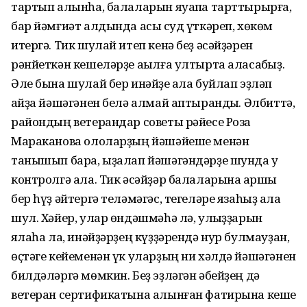
тартып алынһа, балаларын яуапҡа тарттырырға,
бар йәмғиәт алдында асыҡ суд үткәреп, хөкөм
итергә. Тик шулай итеп кенә беҙ әсәйҙәрен
рәнйеткән кешеләрҙе аҡылға ултырта аласаҡбыҙ.
Әле бына шулай бер инәйҙе ҡала буйлап эҙләп
ҡайҙа йәшәгәнен белә алмай аптырандыҡ. Әлбиттә,
райондың ветерандар советы рәйесе Роза
Мараканова ололарҙың йәшәйеше менән
танышып бара, ыҙалап йәшәгәндәрҙе шунда уҡ
контролгә ала. Тик әсәйҙәр балаларына ҡаршы
бер һүҙ әйтергә теләмәгәс, тегеләре язаһыҙ ҡала
шул. Хәйер, улар өндәшмәһә лә, улҡыҙҙарын
яҡлаһа ла, инәйҙәрҙең күҙҙәрендә нур булмауҙан,
өҫтәге кейеменән үк уларҙың ни хәлдә йәшәгәнен
билдәләргә мөмкин. Беҙ эҙләгән әбейҙең дә
ветеран сертификатына алынған фатирына кеше