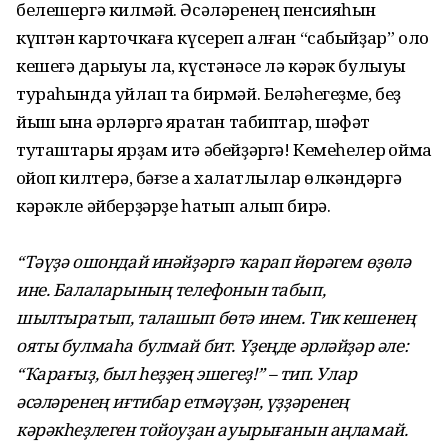
белешергә килмәй. Әсәләренең пенсияһын
күптән карточкаға күсереп алған “сабыйҙар” оло
кешегә дарыуы ла, күстәнәсе лә кәрәк булыуы
тураһында уйлап та бирмәй. Беләһегеҙме, беҙ
йыш ҡына әрләргә яратҡан табиптар, шәфҡәт
туташтары ярҙам итә әбейҙәргә! Кемеһелер ҡоймаҡ
ҡойоп килтерә, бәғзе аҡ халатлылар өлкәндәргә
кәрәкле әйберҙәрҙе һатып алып бирә.
“Тәүҙә ошондай инәйҙәргә ҡарап йөрәгем өҙөлә
ине. Балаларының телефонын табып,
шылтыратып, талашып бөтә инем. Тик кешенең
ояты булмаһа булмай бит. Үҙеңде әрләйҙәр әле:
“Ҡарағыҙ, был һеҙҙең эшегеҙ!” – тип. Улар
әсәләренең иғтибар етмәүҙән, үҙҙәренең
кәрәкһеҙлеген тойоуҙан ауырығанын аңламай.