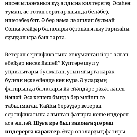
нисек ҡыланғанын күҙ алдына килтерегеҙ. Әсәһен
туҡмап, ас тотҡан осраҡтар хаҡында беләбеҙ,
ишетәбеҙ бит. Ә бер нәмә лә эшләп булмай.
Сөнки әсәйҙәр балалары өҫтөнән ялыу ғаризаһы
яҙыуҙан ҡырҡа баш тарта.
Ветеран сертификатына хөкүмәттән йорт алған
әбейҙәр нисек йәшәй? Күптәре шул уҡ
уңайлыҡтары булмаған, утын яғырға кәрәк
булған иҫке өйөндә көн күрә. Ә уларҙың
фатирында балалары йә ейәндәре рәхәтләнеп
йәшәй. Әсә кешегә бында бер мөйөш тә
табылмаған. Ҡайһы берәүҙәр ветеран
сертификатына алынған фатирға кеше индереп
аҡса эшләй.
Шуға күрә был законға үҙгәреш
индерергә кәрәктер.
Әгәр ололарҙың фатиры