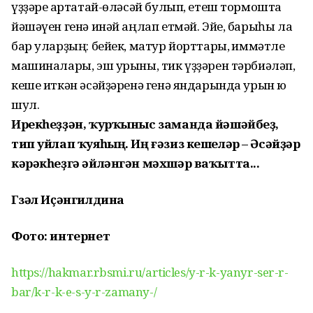
үҙҙәре ҡартатай-өләсәй булып, етеш тормошта
йәшәүен генә инәй аңлап етмәй. Эйе, барыһы ла
бар уларҙың: бейек, матур йорттары, ҡиммәтле
машиналары, эш урыны, тик үҙҙәрен тәрбиәләп,
кеше иткән әсәйҙәренә генә яндарында урын юҡ
шул.
Ирекһеҙҙән, ҡурҡыныс заманда йәшәйбеҙ,
тип уйлап ҡуяһың. Иң ғәзиз кешеләр – Әсәйҙәр
кәрәкһеҙгә әйләнгән мәхшәр ваҡытта...
Гүзәл Иҫәнгилдина
Фото: интернет
https://hakmar.rbsmi.ru/articles/y-r-k-yanyr-ser-r-
bar/k-r-k-e-s-y-r-zamany-/