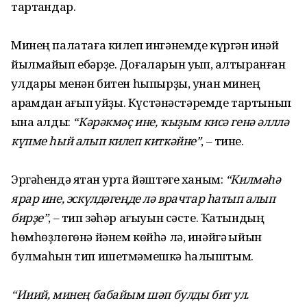
тартҡандар.
Минең палатаға килеп ингәнемде күргән инәй
йылмайып ебәрҙе. Доғаларын уҡып, ҡалтыранған
ҡулдары менән битен һыпырҙы, унан минең
арҡамдан ҡағып ҡуйҙы. Күстәнәстәремде тартынып
ҡына алды:
“Кәрәкмәҫ ине, ҡыҙым кисә генә әлллә
күпме һый алып килеп киткәйне”
, – тине.
Эргәһендә ятҡан урта йәштәге ханым:
“Килмәһә
ярар ине, эскүлдәгеңде лә врачтар һатып алып
бирҙе”
, – тип зәһәр ағыуын сәсте. Ҡатындың
һөмһөҙлөгөнә йәнем көйһә лә, инәйгә ҡыйын
булмаһын тип ишетмәмешкә һалыштым.
“Ииий, минең бабайым шәп булды бит ул.