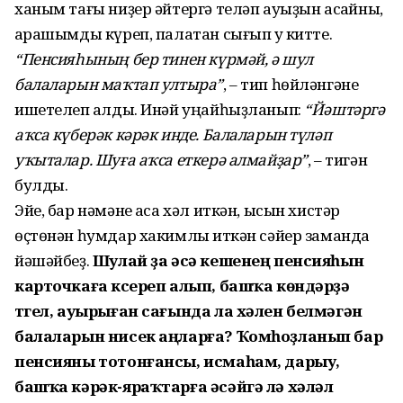
ханым тағы ниҙер әйтергә теләп ауыҙын асҡайны,
ҡарашымды күреп, палатан сығып уҡ китте.
“Пенсияһының бер тинен күрмәй, ә шул
балаларын маҡтап ултыра”
, – тип һөйләнгәне
ишетелеп ҡалды. Инәй уңайһыҙланып:
“Йәштәргә
аҡса күберәк кәрәк инде. Балаларын түләп
уҡыталар. Шуға аҡса еткерә алмайҙар”
, – тигән
булды.
Эйе, бар нәмәне аҡса хәл иткән, ысын хистәр
өҫтөнән һумдар хакимлыҡ иткән сәйер заманда
йәшәйбеҙ.
Шулай ҙа әсә кешенең пенсияһын
карточкаға күсереп алып, башҡа көндәрҙә
түгел, ауырыған сағында ла хәлен белмәгән
балаларын нисек аңларға? Ҡомһоҙланып бар
пенсияны тотонғансы, исмаһам, дарыу,
башҡа кәрәк-яраҡтарға әсәйгә лә хәләл