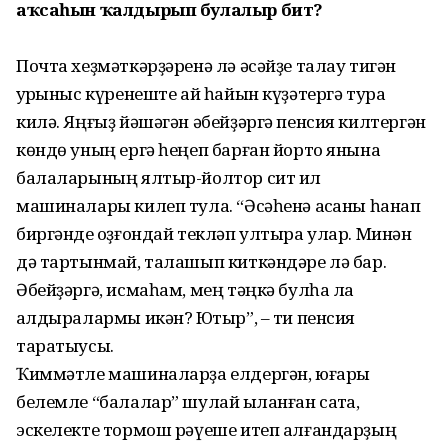
аҡсаһын ҡалдырып булалыр бит?
Почта хеҙмәткәрҙәренә лә әсәйҙе талау тигән
ҡурҡыныс күренеште ай һайын күҙәтергә тура
килә. Яңғыҙ йәшәгән әбейҙәргә пенсия килтергән
көндө уның ергә һеңеп барған йорто янына
балаларының ялтыр-йолтор сит ил
машиналары килеп тула. “Әсәһенә аҡсаны һанап
биргәнде ҡоҙғондай текләп ултыра улар. Минән
дә тартынмай, талашып киткәндәре лә бар.
Әбейҙәргә, исмаһам, мең тәңкә булһа ла
ҡалдыралармы икән? Юҡтыр”, – ти пенсия
таратыусы.
Ҡиммәтле машиналарҙа елдергән, юғары
белемле “балалар” шулай ҡыланған саҡта,
эскелекте тормош рәүеше итеп алғандарҙың