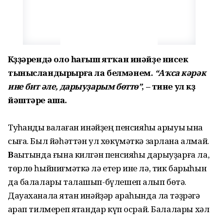
Күҙҙәрендә оло һағыш ятҡан инәйҙе нисек
тынысландырырға ла белмәнем.
“Аҡса кәрәк
ине бит әле, дарыуҙарым бөттө”
, – тине ул күҙ
йәштәре аша.
Туҡһанды ваҡлаған инәйҙең пенсияһы арыуыҡ ҡына
сыға. Был йәһәттән ул хөкүмәткә зарлана алмай.
В
аҡытында ғына килгән пенсияһы дарыуҙарға ла,
төрлө һыйниғмәткә лә етер ине лә, тик барыһын
да балалары талашып-бүлешеп алып бөтә.
Дауаханала ятҡан инәйҙәр араһында ла тәҙрәгә
ҡарап тилмереп ятҡандар күп осрай. Балалары хәл