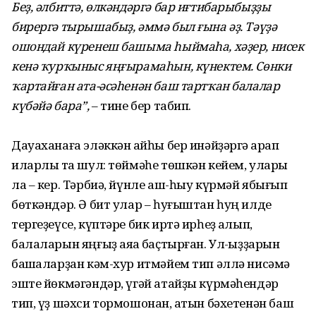
Беҙ, әлбиттә, өлкәндәргә бар иғтибарыбыҙҙы
бирергә тырышабыҙ, әммә был ғына әҙ. Тәүҙә
ошондай күренеш башыма һыймаһа, хәҙер, нисек
кенә ҡурҡыныс яңғырамаһын, күнектем. Сөнки
ҡартайған ата-әсәһенән баш тартҡан балалар
күбәйә бара”,
– тине бер табип.
Дауаханаға эләккән ҡайһы бер инәйҙәргә ҡарап
иларлыҡ та шул: төймәһе төшкән кейем, улары
ла – кер. Тәрбиә, йүнле аш-һыу күрмәй ябығып
бөткәндәр. Ә бит улар – һуғыштан һуң илде
тергеҙеүсе, күптәре бик иртә ирһеҙ ҡалып,
балаларын яңғыҙ аяҡҡа баҫтырған. Ул-ҡыҙҙарын
башҡаларҙан кәм-хур итмәйем тип әллә нисәмә
эште йөкмәгәндәр, үгәй атайҙы күрмәһендәр
тип, үҙ шәхси тормошонан, ҡатын бәхетенән баш