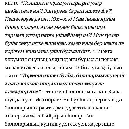
китте:
“Полицияға яҙып ултырырға улар
енәйәтсеме ни?! Эштәренә барып ишетелһә?!
Кешеләрҙән дә оят. Юҡ – юҡ! Мин һинән ярҙам
һорап килдем, ә һин минең балаларымды
төрмәгә ултыртырға уйлайһыңмы?! Мин ғүмер
буйы хөкүмәткә эшләнем, хәҙер инде бер кемгә лә
кәрәгем ҡалманы, улай булмай бит...”
Инәйгә
хөкүмәттең уның алдындағы бурысын пенсия
менән үтәүен әйтеп ҡараным. Юҡ, был уға әҙ булып
сыҡты.
“Тормош яҡшы булһа, балаларым шундай
хәлгә ҡалмаҫ ине, минең пенсиямды ла
алмаҫтар ине”,
– тине ул балаларын аҡлап. Бына
шундай ул – Әсә йөрәге. Ни булһа ла, бер ҡасан да
балаларына ҡара яҡтырмаҫ, үҙе тоҙаҡҡа эләкһә –
эләгер, әммә сабыйҙарын һаҡлар. Тик
балаларының күптән үҫеп етеүен, хәҙер инде