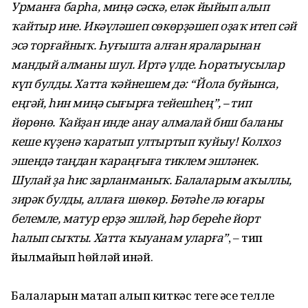
Урманға барһа, миңә сәскә, еләк йыйып алып
ҡайтыр ине. Икәүләшеп сөкөрҙәшеп оҙаҡ итеп сәй
эсә торғайныҡ. Һуғышта алған яраларынан
мандый алманы шул. Иртә үлде. Һоратыусылар
күп булды. Хатта ҡәйнешем дә: “Йола буйынса,
еңгәй, һин миңә сығырға тейешһең”
, – тип
йөрөнө. Ҡайҙан инде анау алмалай биш баланы
кеше күҙенә ҡаратып ултыртып ҡуйыу! Колхоз
эшендә таңдан ҡараңғыға тиклем эшләнек.
Шулай ҙа һис зарланманыҡ. Балаларым аҡыллы,
зирәк булды, аллаға шөкөр. Бөтәһе лә юғары
белемле, матур ерҙә эшләй, һәр береһе йорт
һалып сыҡты. Хатта ҡыуанам уларға”
, – тип
йылмайып һөйләй инәй.
Балаларын маҡтап алып киткәс теге әсе телле