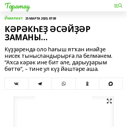
Торатау
Йәмғиәт
25 МАРТА 2020, 07:09
КӘРӘКҺЕҘ ӘСӘЙҘӘР
ЗАМАНЫ...
Күҙҙәрендә оло һағыш ятҡан инәйҙе
нисек тынысландырырға ла белмәнем.
“Аҡса кәрәк ине бит әле, дарыуҙарым
бөттө”, – тине ул күҙ йәштәре аша.